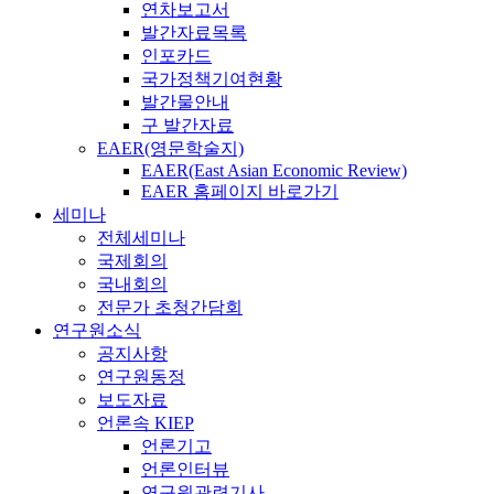
연차보고서
발간자료목록
인포카드
국가정책기여현황
발간물안내
구 발간자료
EAER(영문학술지)
EAER(East Asian Economic Review)
EAER 홈페이지 바로가기
세미나
전체세미나
국제회의
국내회의
전문가 초청간담회
연구원소식
공지사항
연구원동정
보도자료
언론속 KIEP
언론기고
언론인터뷰
연구원관련기사