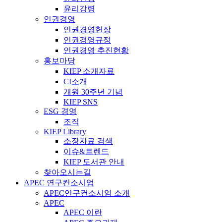
윤리강령
인권경영
인권경영헌장
인권경영규정
인권경영 추진현황
홍보마당
KIEP 소개자료
CI소개
개원 30주년 기념
KIEP SNS
ESG 경영
조직
KIEP Library
소장자료 검색
이슈&트렌드
KIEP 도서관 안내
찾아오시는길
APEC 연구컨소시엄
APEC연구컨소시엄 소개
APEC
APEC 이란