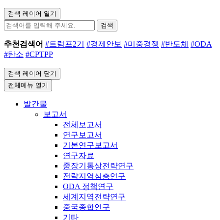
검색 레이어 열기
검색
추천검색어
#트럼프2기
#경제안보
#미중경쟁
#반도체
#ODA
#탄소
#CPTPP
검색 레이어 닫기
전체메뉴 열기
발간물
보고서
전체보고서
연구보고서
기본연구보고서
연구자료
중장기통상전략연구
전략지역심층연구
ODA 정책연구
세계지역전략연구
중국종합연구
기타