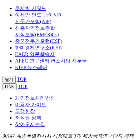
주제별 키워드
아세안·인도·남아시아
전문가포럼(AIF)
신흥지역정보종합
지식포탈(EMERiCs)
중국전문가포럼(CSF)
한미경제연구소(KEI)
EAER 영문학술지
APEC 연구센터 컨소시엄 사무국
KIEP 뉴스레터
TOP
닫기
TOP
LINK
개인정보처리방침
이용자 가이드
고객헌장
저작권 정책
찾아오시는길
30147 세종특별자치시 시청대로 370 세종국책연구단지 경제