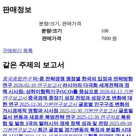
판매정보
분량/크기, 판매가격
분량/크기
108
판매가격
7000 원
구매하기
목록
같은 주제의 보고서
중국종합연구
미·중 전략경쟁 쟁점별 한국의 입장과 전략방향
연구
2026-02-10
연구보고서
러시아의 다극화 세계전략과 정
책 시사점: 상하이협력기구(SCO)를 중심으로
2026-02-13
기본
연구보고서
중국경제 중장기 성장 전망과 성장구조 변화에 대
한 연구
2025-12-30
기본연구보고서
글로벌 인구구조 변화의
거시경제적 영향과 시사점
2025-12-30
기본연구보고서
글로벌
질서 변동과 새로운 북방전략 연구
2025-12-30
연구자료
북유
럽 및 발트 3국의 탈러시아 경제 정책 성과 및 전망
2025-09-18
기본연구보고서
최근 글로벌 경기변동의 특징과 분절화 시대