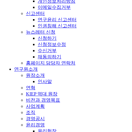
개인정보처리방침
이메일수집거부
신고센터
연구윤리 신고센터
인권침해 신고센터
뉴스레터 신청
신청하기
신청정보수정
수신거부
재동의하기
홈페이지 담당자 연락처
연구원소개
원장소개
인사말
연혁
KIEP 역대 원장
비전과 경영목표
사업계획
조직
경영공시
윤리경영
윤리헌장