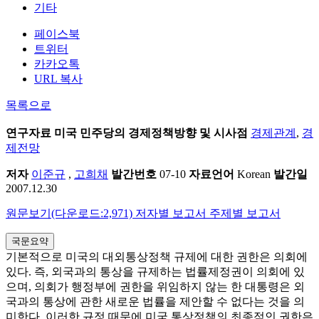
기타
페이스북
트위터
카카오톡
URL 복사
목록으로
연구자료
미국 민주당의 경제정책방향 및 시사점
경제관계
,
경
제전망
저자
이준규
,
고희채
발간번호
07-10
자료언어
Korean
발간일
2007.12.30
원문보기(다운로드:2,971)
저자별 보고서
주제별 보고서
국문요약
기본적으로 미국의 대외통상정책 규제에 대한 권한은 의회에
있다. 즉, 외국과의 통상을 규제하는 법률제정권이 의회에 있
으며, 의회가 행정부에 권한을 위임하지 않는 한 대통령은 외
국과의 통상에 관한 새로운 법률을 제안할 수 없다는 것을 의
미한다. 이러한 규정 때문에 미국 통상정책의 최종적인 권한은