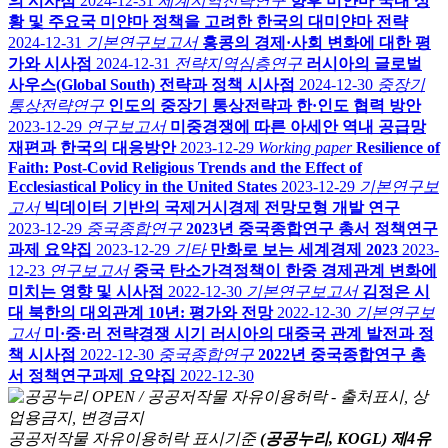
의 시사점
2024-12-31
세계지역전략연구
향후 미얀마 국내 상
황 및 주요국 미얀마 정책을 고려한 한국의 대미얀마 전략
2024-12-31
기본연구보고서
홍콩의 경제·사회 변화에 대한 평
가와 시사점
2024-12-31
전략지역심층연구
러시아의 글로벌
사우스(Global South) 전략과 정책 시사점
2024-12-30
중장기
통상전략연구
인도의 중장기 통상전략과 한·인도 협력 방안
2023-12-29
연구보고서
미중경쟁에 따른 아세안 역내 공급망
재편과 한국의 대응방안
2023-12-29
Working paper
Resilience of
Faith: Post-Covid Religious Trends and the Effect of
Ecclesiastical Policy in the United States
2023-12-29
기본연구보
고서
빅데이터 기반의 국제거시경제 전망모형 개발 연구
2023-12-29
중국종합연구
2023년 중국종합연구 총서 정책연구
과제 요약집
2023-12-29
기타
만화로 보는 세계경제 2023
2023-
12-23
연구보고서
중국 탄소가격정책이 한중 경제관계 변화에
미치는 영향 및 시사점
2022-12-30
기본연구보고서
김정은 시
대 북한의 대외관계 10년: 평가와 전망
2022-12-30
기본연구보
고서
미·중·러 전략경쟁 시기 러시아의 대중국 관계 발전과 정
책 시사점
2022-12-30
중국종합연구
2022년 중국종합연구 총
서 정책연구과제 요약집
2022-12-30
공공저작물 자유이용허락 표시기준
(공공누리, KOGL) 제4유