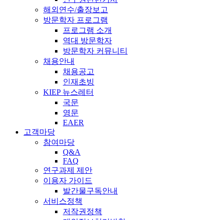
해외연수/출장보고
방문학자 프로그램
프로그램 소개
역대 방문학자
방문학자 커뮤니티
채용안내
채용공고
인재초빙
KIEP 뉴스레터
국문
영문
EAER
고객마당
참여마당
Q&A
FAQ
연구과제 제안
이용자 가이드
발간물구독안내
서비스정책
저작권정책