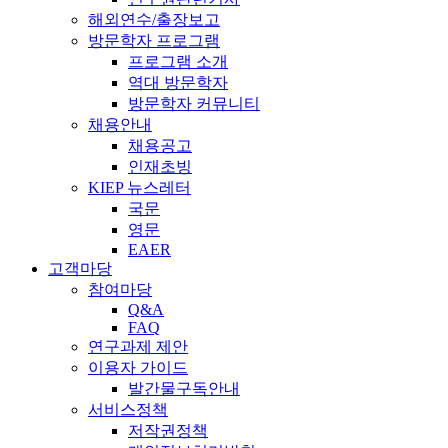
해외연수/출장보고
방문학자 프로그램
프로그램 소개
역대 방문학자
방문학자 커뮤니티
채용안내
채용공고
인재초빙
KIEP 뉴스레터
국문
영문
EAER
고객마당
참여마당
Q&A
FAQ
연구과제 제안
이용자 가이드
발간물구독안내
서비스정책
저작권정책