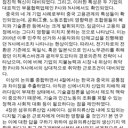
점진적 혁신이 대비되었다. 그리고, 이러한 특성은 두 기업의
대표적인 부품협력업체인 P사와 N사에서도 확인되었다.
중국의 네 개 기업 사례로부터 중국 고용관계의 특성들이 확
인되었는데, 공회(工會, 노동조합)의 영향력은 조합원들의 복
지와 기술훈련 등에서는 크게 발휘되지만, 임금이나 고용의 결
정에서는 그다지 영향을 미치지 못하는 것으로 나타났다. 이는
2010년 이후 민주적 선거와 사용자와의 단체교섭을 진행해왔
던 N사에서조차 나타나는 현상이었다. 따라서, 전기차로의 전
환은 기존에도 독일식, 혹은 일본식으로 인사노무관리를 취해
왔던 이치폭스바겐과 광저우도요타의 경로의존적 전략이 나
타났으며, 이에 비해 기업의 지불능력과 시장 내 위상이 취약
한 P사와 N사에서의 상대적으로 취약한 근로조건이 대비되었
다.
이상의 논의를 종합하면서 4절에서는 한국과 중국의 공통점
과 차이점을 추출하였다. 아직은 신에너지차 산업의 지배적 패
러다임이 부재한 상태에서, 기술결정론을 넘어서 제도적 맥락
이 중요하기 때문에, 기술과 인간노동의 조화를 꾀할 수 있는
정책과 사회적 대화 등이 필요하다는 점을 제안하였다.
4장은 섬유의류산업 사례이다. 섬유의류산업 내에 도입되는
디지털 기술은 근로자에게 어떠한 영향을 줄 것인가? 본 연구
는 이에 대한 답을 구하기 위하여 섬유의류산업의 생산기지 역
할을 하다가 최근 연구개발에서부터 생산까지 세계적으로 섬