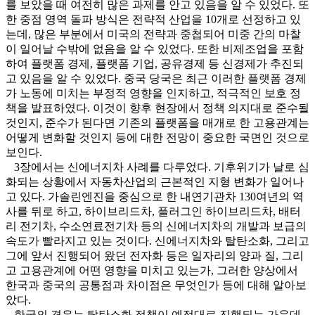
를 보았을 때 여전히 많은 과제를 안고 있음을 알 수 있었다. 또
한 중점 영역 돌파 방식은 전략적 산업을 10개로 선정하고 있
는데, 많은 부분에서 미국의 전략과 중첩되어 미중 간의 마찰
이 일어날 수밖에 없음을 알 수 있었다. 또한 비제조업을 포함
하여 플랫폼 경제, 플랫폼 기업, 공유경제 등 신경제가 추진되
고 있음을 알 수 있었다. 중국 당국은 최근 이러한 플랫폼 경제
가 노동에 미치는 부정적 영향을 인지하고, 적극적인 보호 정
책을 발표하였다. 이것이 향후 현장에서 정책 의지대로 준수될
것인지, 준수가 된다면 기존의 플랫폼을 매개로 한 고용관계는
어떻게 변화할 것인지 등에 대한 전망이 중요한 국면인 것으로
보인다.
3장에서는 신에너지차 사례를 다루었다. 기후위기가 날로 심
화되는 상황에서 자동차산업의 근본적인 지형 변화가 일어나
고 있다. 가솔린엔진을 중심으로 한 내연기관차 130여년의 역
사를 뒤로 하고, 하이브리드차, 플러그인 하이브리드차, 배터
리 전기차, 수소연료전기차 등의 신에너지차의 개발과 보급의
속도가 빨라지고 있는 것이다. 신에너지차와 탈탄소화, 그리고
그에 앞서 진행되어 왔던 전자화 등은 일자리의 양과 질, 그리
고 고용관계에 어떤 영향을 미치고 있는가, 그러한 양상에서
한국과 중국의 공통점과 차이점은 무엇인가 등에 대해 알아보
았다.
한국의 경우는 탈탄소화 정책이 예정대로 진행되는 가운데,