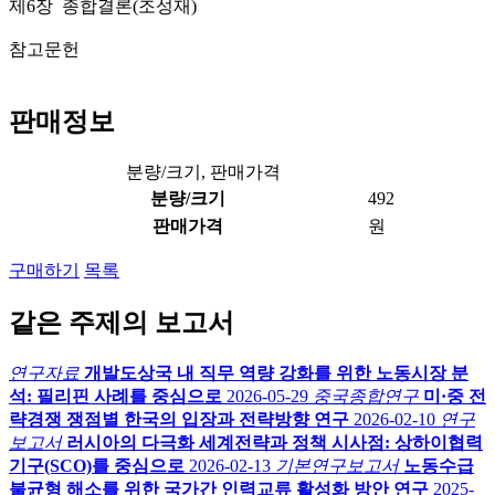
제6장 종합결론(조성재)
참고문헌
판매정보
분량/크기, 판매가격
분량/크기
492
판매가격
원
구매하기
목록
같은 주제의 보고서
연구자료
개발도상국 내 직무 역량 강화를 위한 노동시장 분
석: 필리핀 사례를 중심으로
2026-05-29
중국종합연구
미·중 전
략경쟁 쟁점별 한국의 입장과 전략방향 연구
2026-02-10
연구
보고서
러시아의 다극화 세계전략과 정책 시사점: 상하이협력
기구(SCO)를 중심으로
2026-02-13
기본연구보고서
노동수급
불균형 해소를 위한 국가간 인력교류 활성화 방안 연구
2025-