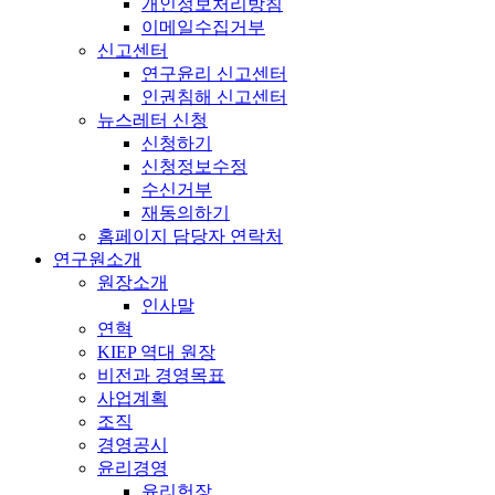
개인정보처리방침
이메일수집거부
신고센터
연구윤리 신고센터
인권침해 신고센터
뉴스레터 신청
신청하기
신청정보수정
수신거부
재동의하기
홈페이지 담당자 연락처
연구원소개
원장소개
인사말
연혁
KIEP 역대 원장
비전과 경영목표
사업계획
조직
경영공시
윤리경영
윤리헌장