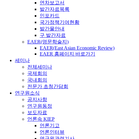
연차보고서
발간자료목록
인포카드
국가정책기여현황
발간물안내
구 발간자료
EAER(영문학술지)
EAER(East Asian Economic Review)
EAER 홈페이지 바로가기
세미나
전체세미나
국제회의
국내회의
전문가 초청간담회
연구원소식
공지사항
연구원동정
보도자료
언론속 KIEP
언론기고
언론인터뷰
연구원관련기사