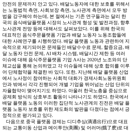
안전의 문제까지 안고 있다. 배달노동자에 대한 보호를 위해서
는 노동법적 측면, 사회보장 측면, 노사관계 측면에서 모두 방
법을 강구해야 하는데, 본 절에서는 기존 연구들과는 달리 한
국의 음식배달플랫폼 시장의 노사관계 형성 및 발전과정, 향후
노사관계 전망 등에 대해서도 살펴보았다. 이를 위해 한국의
대표적인 음식주문플랫폼 기업과 배달 노동자 노동조합들에
대한 사례연구를 시행하였다. 배달 플랫폼 노동과 관련하여 지
속적으로 제기되어온 문제들인 배달수수료 문제, 할증요금, 배
달 노동자 안전 문제, AI 배차 시스템, 배달시간 제한 등 여러
이슈에 대해 음식주문플랫폼 기업 A사는 2020년 노조와의 단
체교섭을 통해 논의하였고 각 이슈들에 대해 상호 합의를 이루
어 단체협약을 체결한 바 있다. 또한, 지난해 배달 플랫폼 산업
에서 노사정이 참여하는 사회적 대화가 경제사회노동위원회
안과 밖에서 각각 진행되어 개별 기업을 뛰어넘는 산업 단위의
자율협약이 맺어지기도 하였다. 아울러 한국노총을 중심으로
공제회 방식의 상호부조 활동이 나타나기도 하였다. 한국에서
배달 플랫폼 노동의 이러한 집단적 노사관계의 진전은 배달 플
랫폼 노동자 보호를 위한 제도화의 발판을 다졌다는 점에서 긍
정적으로 평가되고 있다.
다음으로 중국 플랫폼 경제는 디디추싱(滴適出行)으로 대표
되는 교통이동 산업과 메이투안(美團) 및 어러머(餓了麽)로 대