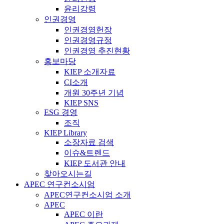
윤리강령
인권경영
인권경영헌장
인권경영규정
인권경영 추진현황
홍보마당
KIEP 소개자료
CI소개
개원 30주년 기념
KIEP SNS
ESG 경영
조직
KIEP Library
소장자료 검색
이슈&트렌드
KIEP 도서관 안내
찾아오시는길
APEC 연구컨소시엄
APEC연구컨소시엄 소개
APEC
APEC 이란