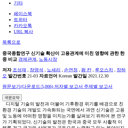
기타
페이스북
트위터
카카오톡
URL 복사
목록으로
중국종합연구
신기술 확산이 고용관계에 미친 영향에 관한 한
중 비교
경제관계
,
노동시장
저자
조성재
,
장영석
,
노세리
,
손연정
,
왕 칸
,
루오스치
,
장하
오
발간번호
21-03
자료언어
Korean
발간일
2021.12.30
원문보기(다운로드:5,006)
저자별 보고서
주제별 보고서
국문요약
디지털 기술의 발전과 더불어 기후환경 위기를 배경으로 친
환경 기술의 개발도 가속화되는 국면에서 과연 신기술은 고용
및 노동에 어떠한 영향을 미치는가를 살펴보기 위하여 본 연구
가 기획되었다. 신기술의 발전은 한국과 중국 모두 사활적 이
해를 걸고 국가와 산업계가 공동으로 노력하고 있는 분야이지