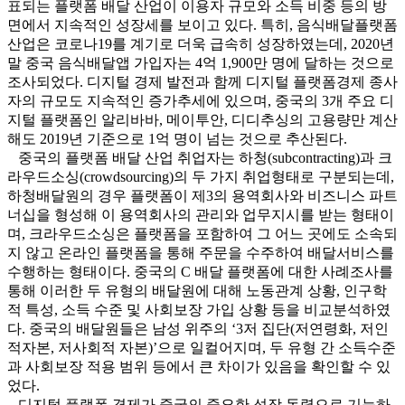
표되는 플랫폼 배달 산업이 이용자 규모와 소득 비중 등의 방
면에서 지속적인 성장세를 보이고 있다. 특히, 음식배달플랫폼
산업은 코로나19를 계기로 더욱 급속히 성장하였는데, 2020년
말 중국 음식배달앱 가입자는 4억 1,900만 명에 달하는 것으로
조사되었다. 디지털 경제 발전과 함께 디지털 플랫폼경제 종사
자의 규모도 지속적인 증가추세에 있으며, 중국의 3개 주요 디
지털 플랫폼인 알리바바, 메이투안, 디디추싱의 고용량만 계산
해도 2019년 기준으로 1억 명이 넘는 것으로 추산된다.
중국의 플랫폼 배달 산업 취업자는 하청(subcontracting)과 크
라우드소싱(crowdsourcing)의 두 가지 취업형태로 구분되는데,
하청배달원의 경우 플랫폼이 제3의 용역회사와 비즈니스 파트
너십을 형성해 이 용역회사의 관리와 업무지시를 받는 형태이
며, 크라우드소싱은 플랫폼을 포함하여 그 어느 곳에도 소속되
지 않고 온라인 플랫폼을 통해 주문을 수주하여 배달서비스를
수행하는 형태이다. 중국의 C 배달 플랫폼에 대한 사례조사를
통해 이러한 두 유형의 배달원에 대해 노동관계 상황, 인구학
적 특성, 소득 수준 및 사회보장 가입 상황 등을 비교분석하였
다. 중국의 배달원들은 남성 위주의 ‘3저 집단(저연령화, 저인
적자본, 저사회적 자본)’으로 일컬어지며, 두 유형 간 소득수준
과 사회보장 적용 범위 등에서 큰 차이가 있음을 확인할 수 있
었다.
디지털 플랫폼 경제가 중국의 중요한 성장 동력으로 기능하