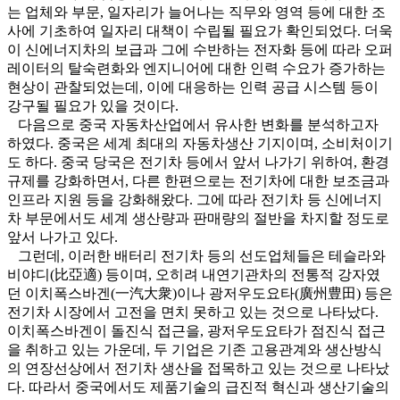
는 업체와 부문, 일자리가 늘어나는 직무와 영역 등에 대한 조
사에 기초하여 일자리 대책이 수립될 필요가 확인되었다. 더욱
이 신에너지차의 보급과 그에 수반하는 전자화 등에 따라 오퍼
레이터의 탈숙련화와 엔지니어에 대한 인력 수요가 증가하는
현상이 관찰되었는데, 이에 대응하는 인력 공급 시스템 등이
강구될 필요가 있을 것이다.
다음으로 중국 자동차산업에서 유사한 변화를 분석하고자
하였다. 중국은 세계 최대의 자동차생산 기지이며, 소비처이기
도 하다. 중국 당국은 전기차 등에서 앞서 나가기 위하여, 환경
규제를 강화하면서, 다른 한편으로는 전기차에 대한 보조금과
인프라 지원 등을 강화해왔다. 그에 따라 전기차 등 신에너지
차 부문에서도 세계 생산량과 판매량의 절반을 차지할 정도로
앞서 나가고 있다.
그런데, 이러한 배터리 전기차 등의 선도업체들은 테슬라와
비야디(比亞適) 등이며, 오히려 내연기관차의 전통적 강자였
던 이치폭스바겐(一汽大衆)이나 광저우도요타(廣州豊田) 등은
전기차 시장에서 고전을 면치 못하고 있는 것으로 나타났다.
이치폭스바겐이 돌진식 접근을, 광저우도요타가 점진식 접근
을 취하고 있는 가운데, 두 기업은 기존 고용관계와 생산방식
의 연장선상에서 전기차 생산을 접목하고 있는 것으로 나타났
다. 따라서 중국에서도 제품기술의 급진적 혁신과 생산기술의