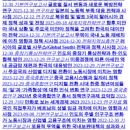
12-30
기본연구보고서
글로벌 질서 변동과 새로운 북방전략
연구
2025-12-30
연구자료
일본의 노동력 부족 대응 전략과 시
사점
2025-12-12
연구자료
북유럽 및 발트 3국의 탈러시아 경
제 정책 성과 및 전망
2025-09-18
세계지역전략연구
향후 미얀
마 국내 상황 및 주요국 미얀마 정책을 고려한 한국의 대미얀
마 전략
2024-12-31
기본연구보고서
무역이 국내 노동 재배치
에 미친 영향과 정책 시사점
2024-12-30
전략지역심층연구
러
시아의 글로벌 사우스(Global South) 전략과 정책 시사점
2024-
12-30
중장기통상전략연구
인도의 중장기 통상전략과 한·인도
협력 방안
2023-12-29
연구보고서
미중경쟁에 따른 아세안 역
내 공급망 재편과 한국의 대응방안
2023-12-29
기본연구보고
서
주요국의 산업별 디지털 전환이 노동시장에 미치는 영향
2023-12-29
중국종합연구
중국 고용시스템과 일자리 정책
2023-12-29
중국종합연구
디지털 전환 시대 한중 청년여성들
의 ‘일’과 ‘가족형성’에 대한 인식 변화 연구
2023-12-29
중국종
합연구
2023년 중국종합연구 총서 정책연구과제 요약집
2023-
12-29
기타
만화로 보는 세계경제 2023
2023-12-23
연구자료
외
국인 직접투자가 베트남의 성별 임금 격차에 미치는 영향과 시
사점
2023-09-08
기본연구보고서
인도의 주별 인구구조 변화
가 노동시장과 산업별 고용구조에 미치는 영향
2022-12-30
기
본연구보고서
포용적 무역을 위한 국내보완대책의 성과와 시