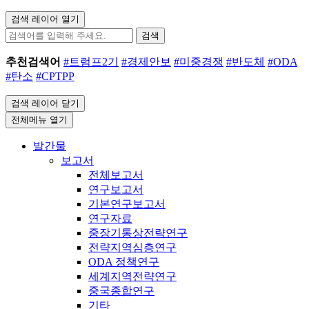
검색 레이어 열기
검색
추천검색어
#트럼프2기
#경제안보
#미중경쟁
#반도체
#ODA
#탄소
#CPTPP
검색 레이어 닫기
전체메뉴 열기
발간물
보고서
전체보고서
연구보고서
기본연구보고서
연구자료
중장기통상전략연구
전략지역심층연구
ODA 정책연구
세계지역전략연구
중국종합연구
기타