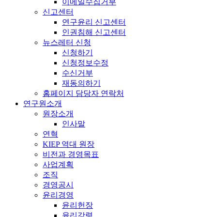
이메일수집거부
신고센터
연구윤리 신고센터
인권침해 신고센터
뉴스레터 신청
신청하기
신청정보수정
수신거부
재동의하기
홈페이지 담당자 연락처
연구원소개
원장소개
인사말
연혁
KIEP 역대 원장
비전과 경영목표
사업계획
조직
경영공시
윤리경영
윤리헌장
윤리강령