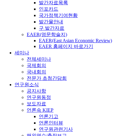
발간자료목록
인포카드
국가정책기여현황
발간물안내
구 발간자료
EAER(영문학술지)
EAER(East Asian Economic Review)
EAER 홈페이지 바로가기
세미나
전체세미나
국제회의
국내회의
전문가 초청간담회
연구원소식
공지사항
연구원동정
보도자료
언론속 KIEP
언론기고
언론인터뷰
연구원관련기사
해외연수/출장보고