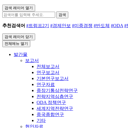
검색 레이어 열기
검색
추천검색어
#트럼프2기
#경제안보
#미중경쟁
#반도체
#ODA
검색 레이어 닫기
전체메뉴 열기
발간물
보고서
전체보고서
연구보고서
기본연구보고서
연구자료
중장기통상전략연구
전략지역심층연구
ODA 정책연구
세계지역전략연구
중국종합연구
기타
현안자료