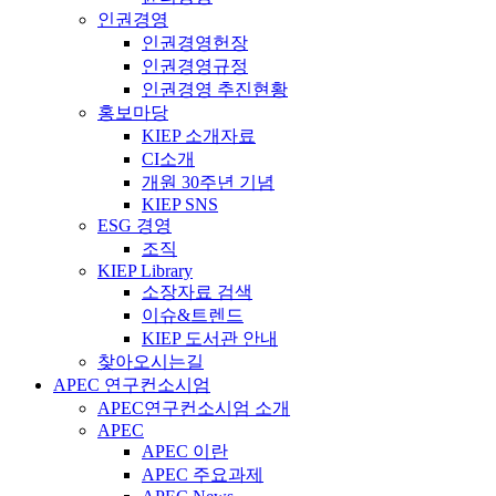
인권경영
인권경영헌장
인권경영규정
인권경영 추진현황
홍보마당
KIEP 소개자료
CI소개
개원 30주년 기념
KIEP SNS
ESG 경영
조직
KIEP Library
소장자료 검색
이슈&트렌드
KIEP 도서관 안내
찾아오시는길
APEC 연구컨소시엄
APEC연구컨소시엄 소개
APEC
APEC 이란
APEC 주요과제