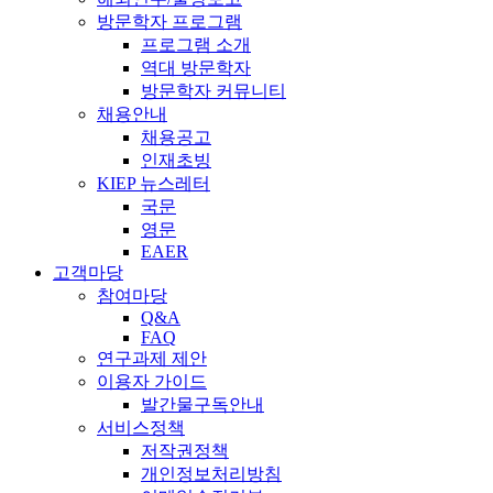
방문학자 프로그램
프로그램 소개
역대 방문학자
방문학자 커뮤니티
채용안내
채용공고
인재초빙
KIEP 뉴스레터
국문
영문
EAER
고객마당
참여마당
Q&A
FAQ
연구과제 제안
이용자 가이드
발간물구독안내
서비스정책
저작권정책
개인정보처리방침