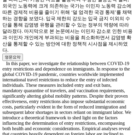
외국인 노동력에 크게 의존하는 국가는 이민자 노동력 감소에
따른 경제적 비용을 줄이기 위해 ‘덜 엄격한 국경 통제’를 채택
하는 경향을 보였다. 입국 제한의 강도는 입국 금지 이외의 수
단을 통해 감염병 유행을 관리할 수 있는 정부의 역량에 따라
달라졌다. 마지막으로 본 논문에서는 이민자 감소로 인한 비용
과 이민자 개인에게 부과되는 비용을 최소화하면서 감염병 확
산을 통제할 수 있는 방안에 대한 정책적 시사점을 제시하였
다.
영문요약
In this paper, we investigate the relationship between COVID-19
entry restrictions and dependence on immigrants. In response to the
global COVID-19 pandemic, countries worldwide implemented
international travel restrictions to reduce the entry of infected
individuals. These measures included entry and exit bans,
mandatory quarantine of travelers, and vaccination requirements,
significantly altering global mobility patterns. Despite their proven
effectiveness, entry restrictions also impose substantial economic
costs, particularly evident in the form of reduced immigration and
subsequent labor shortages in sectors reliant on immigrant labor. We
introduce a theoretical framework to shed light on the factors
influencing the determination of entry restrictions, encompassing
both health and economic considerations. Empirical analyses reveal
that countries heavily dependent on foreign labor are inclined to