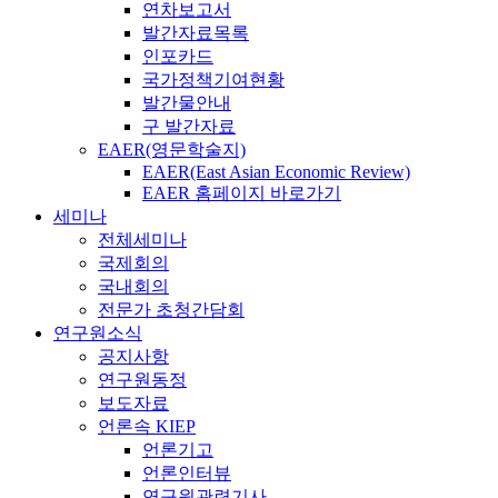
연차보고서
발간자료목록
인포카드
국가정책기여현황
발간물안내
구 발간자료
EAER(영문학술지)
EAER(East Asian Economic Review)
EAER 홈페이지 바로가기
세미나
전체세미나
국제회의
국내회의
전문가 초청간담회
연구원소식
공지사항
연구원동정
보도자료
언론속 KIEP
언론기고
언론인터뷰
연구원관련기사