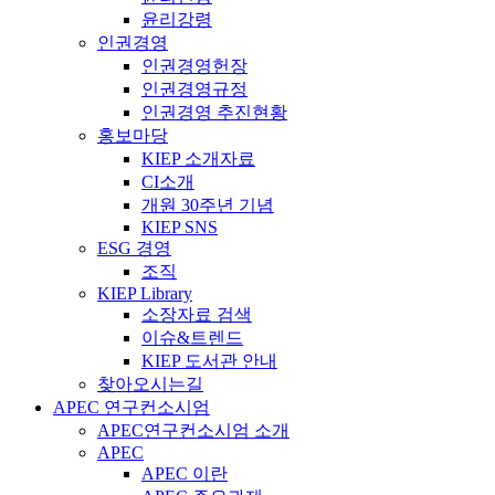
윤리강령
인권경영
인권경영헌장
인권경영규정
인권경영 추진현황
홍보마당
KIEP 소개자료
CI소개
개원 30주년 기념
KIEP SNS
ESG 경영
조직
KIEP Library
소장자료 검색
이슈&트렌드
KIEP 도서관 안내
찾아오시는길
APEC 연구컨소시엄
APEC연구컨소시엄 소개
APEC
APEC 이란