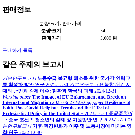
판매정보
분량/크기, 판매가격
분량/크기
34
판매가격
3,000 원
구매하기
목록
같은 주제의 보고서
기본연구보고서
노동수급 불균형 해소를 위한 국가간 인력교
류 활성화 방안 연구
2025-12-30
기본연구보고서
복합 위기 시
대의 난민과 강제 이주: 현황과 한국의 과제
2024-12-31
Working paper
The Impact of EU Enlargement and Brexit on
International Migration
2025-06-27
Working paper
Resilience of
Faith: Post-Covid Religious Trends and the Effect of
Ecclesiastical Policy in the United States
2023-12-29
중국종합연
구
중국 조선족 청소년의 실태 및 지원방안 연구
2023-12-29
기
본연구보고서
기후·환경변화가 이주 및 노동시장에 미치는 영
향 연구
2022-12-30