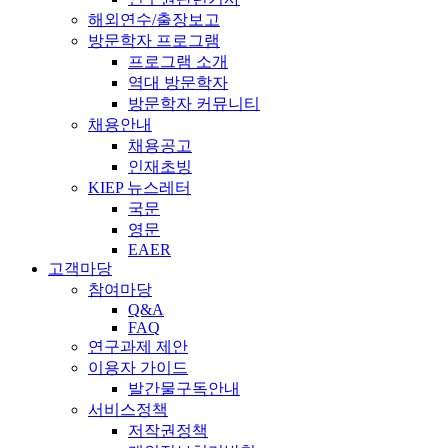
해외연수/출장보고
방문학자 프로그램
프로그램 소개
역대 방문학자
방문학자 커뮤니티
채용안내
채용공고
인재초빙
KIEP 뉴스레터
국문
영문
EAER
고객마당
참여마당
Q&A
FAQ
연구과제 제안
이용자 가이드
발간물구독안내
서비스정책
저작권정책