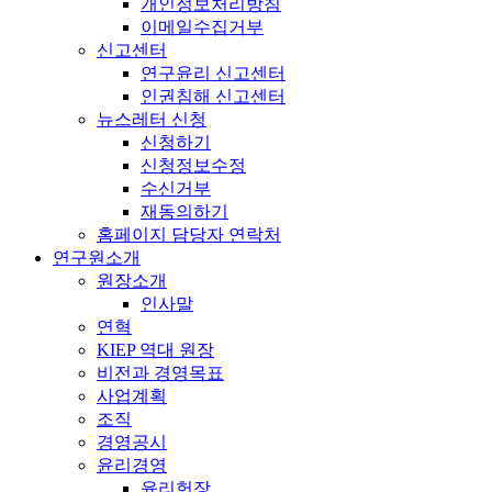
개인정보처리방침
이메일수집거부
신고센터
연구윤리 신고센터
인권침해 신고센터
뉴스레터 신청
신청하기
신청정보수정
수신거부
재동의하기
홈페이지 담당자 연락처
연구원소개
원장소개
인사말
연혁
KIEP 역대 원장
비전과 경영목표
사업계획
조직
경영공시
윤리경영
윤리헌장