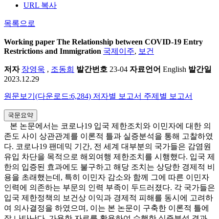
URL 복사
목록으로
Working paper
The Relationship between COVID-19 Entry
Restrictions and Immigration
국제이주
,
보건
저자
장영욱
,
조동희
발간번호
23-04
자료언어
English
발간일
2023.12.29
원문보기(다운로드:6,284)
저자별 보고서
주제별 보고서
국문요약
본 논문에서는 코로나19 입국 제한조치와 이민자에 대한 의
존도 사이 상관관계를 이론적 틀과 실증분석을 통해 고찰하였
다. 코로나19 팬데믹 기간, 전 세계 대부분의 국가들은 감염원
유입 차단을 목적으로 해외여행 제한조치를 시행했다. 입국 제
한의 입증된 효과에도 불구하고 해당 조치는 상당한 경제적 비
용을 초래했는데, 특히 이민자 감소와 함께 그에 따른 이민자
인력에 의존하는 부문의 인력 부족이 두드러졌다. 각 국가들은
입국 제한정책의 보건상 이익과 경제적 피해를 동시에 고려하
여 의사결정을 하였으며, 이는 본 논문이 구축한 이론적 틀에
잘 나타난다. 가용한 자료를 활용하여 수행한 실증분석 결과,