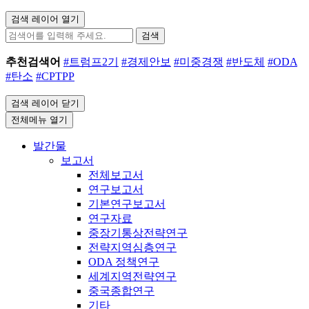
검색 레이어 열기
검색
추천검색어
#트럼프2기
#경제안보
#미중경쟁
#반도체
#ODA
#탄소
#CPTPP
검색 레이어 닫기
전체메뉴 열기
발간물
보고서
전체보고서
연구보고서
기본연구보고서
연구자료
중장기통상전략연구
전략지역심층연구
ODA 정책연구
세계지역전략연구
중국종합연구
기타