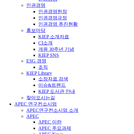
인권경영
인권경영헌장
인권경영규정
인권경영 추진현황
홍보마당
KIEP 소개자료
CI소개
개원 30주년 기념
KIEP SNS
ESG 경영
조직
KIEP Library
소장자료 검색
이슈&트렌드
KIEP 도서관 안내
찾아오시는길
APEC 연구컨소시엄
APEC연구컨소시엄 소개
APEC
APEC 이란
APEC 주요과제