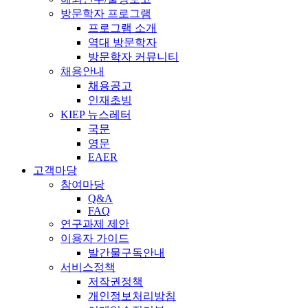
방문학자 프로그램
프로그램 소개
역대 방문학자
방문학자 커뮤니티
채용안내
채용공고
인재초빙
KIEP 뉴스레터
국문
영문
EAER
고객마당
참여마당
Q&A
FAQ
연구과제 제안
이용자 가이드
발간물구독안내
서비스정책
저작권정책
개인정보처리방침