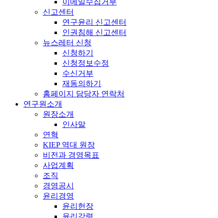
이메일수집거부
신고센터
연구윤리 신고센터
인권침해 신고센터
뉴스레터 신청
신청하기
신청정보수정
수신거부
재동의하기
홈페이지 담당자 연락처
연구원소개
원장소개
인사말
연혁
KIEP 역대 원장
비전과 경영목표
사업계획
조직
경영공시
윤리경영
윤리헌장
윤리강령