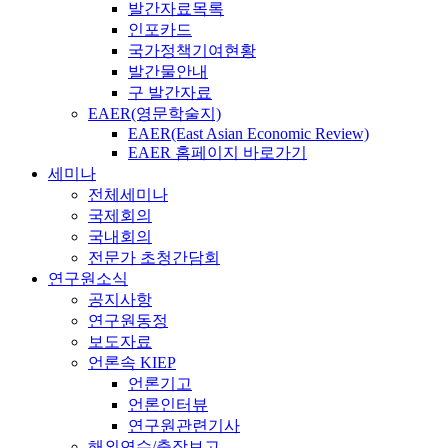
발간자료목록
인포카드
국가정책기여현황
발간물안내
구 발간자료
EAER(영문학술지)
EAER(East Asian Economic Review)
EAER 홈페이지 바로가기
세미나
전체세미나
국제회의
국내회의
전문가 초청간담회
연구원소식
공지사항
연구원동정
보도자료
언론속 KIEP
언론기고
언론인터뷰
연구원관련기사
해외연수/출장보고