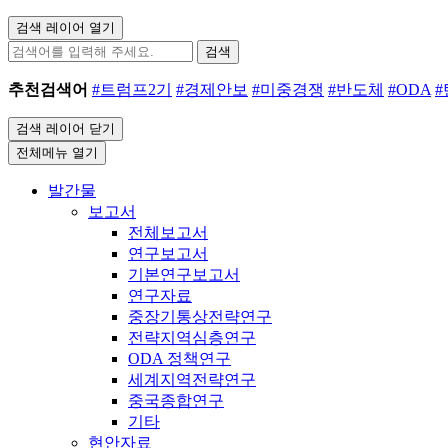
검색 레이어 열기
검색
추천검색어
#트럼프2기
#경제안보
#미중경쟁
#반도체
#ODA
검색 레이어 닫기
전체메뉴 열기
발간물
보고서
전체보고서
연구보고서
기본연구보고서
연구자료
중장기통상전략연구
전략지역심층연구
ODA 정책연구
세계지역전략연구
중국종합연구
기타
현안자료