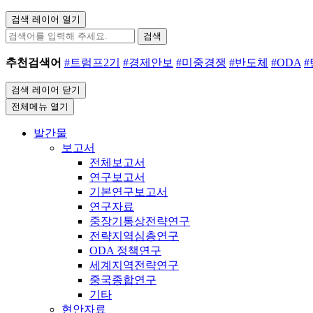
검색 레이어 열기
검색
추천검색어
#트럼프2기
#경제안보
#미중경쟁
#반도체
#ODA
검색 레이어 닫기
전체메뉴 열기
발간물
보고서
전체보고서
연구보고서
기본연구보고서
연구자료
중장기통상전략연구
전략지역심층연구
ODA 정책연구
세계지역전략연구
중국종합연구
기타
현안자료