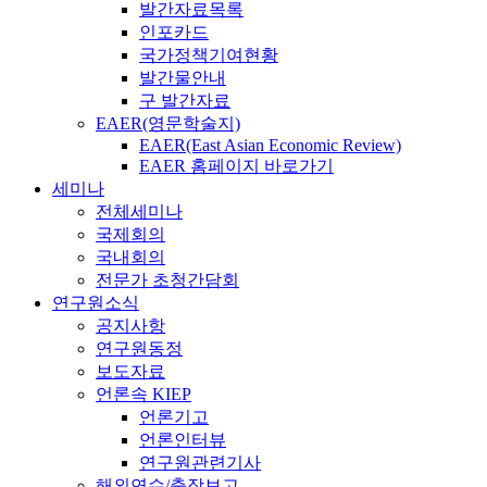
발간자료목록
인포카드
국가정책기여현황
발간물안내
구 발간자료
EAER(영문학술지)
EAER(East Asian Economic Review)
EAER 홈페이지 바로가기
세미나
전체세미나
국제회의
국내회의
전문가 초청간담회
연구원소식
공지사항
연구원동정
보도자료
언론속 KIEP
언론기고
언론인터뷰
연구원관련기사
해외연수/출장보고