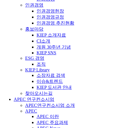
인권경영
인권경영헌장
인권경영규정
인권경영 추진현황
홍보마당
KIEP 소개자료
CI소개
개원 30주년 기념
KIEP SNS
ESG 경영
조직
KIEP Library
소장자료 검색
이슈&트렌드
KIEP 도서관 안내
찾아오시는길
APEC 연구컨소시엄
APEC연구컨소시엄 소개
APEC
APEC 이란
APEC 주요과제