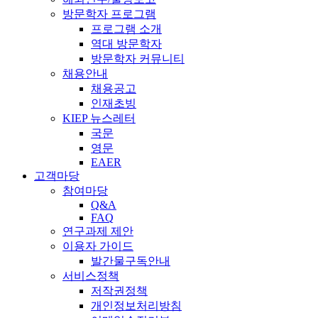
방문학자 프로그램
프로그램 소개
역대 방문학자
방문학자 커뮤니티
채용안내
채용공고
인재초빙
KIEP 뉴스레터
국문
영문
EAER
고객마당
참여마당
Q&A
FAQ
연구과제 제안
이용자 가이드
발간물구독안내
서비스정책
저작권정책
개인정보처리방침