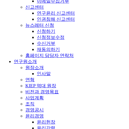
이메일수집거부
신고센터
연구윤리 신고센터
인권침해 신고센터
뉴스레터 신청
신청하기
신청정보수정
수신거부
재동의하기
홈페이지 담당자 연락처
연구원소개
원장소개
인사말
연혁
KIEP 역대 원장
비전과 경영목표
사업계획
조직
경영공시
윤리경영
윤리헌장
윤리강령