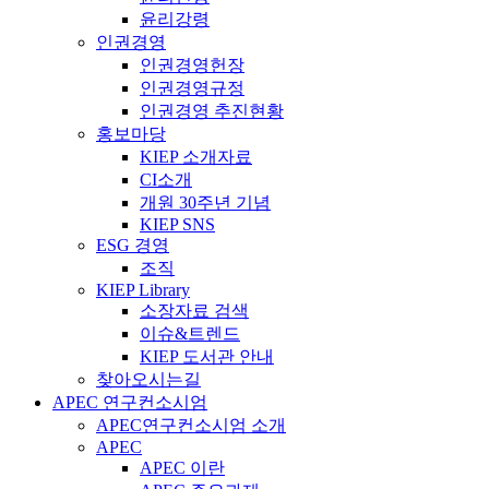
윤리강령
인권경영
인권경영헌장
인권경영규정
인권경영 추진현황
홍보마당
KIEP 소개자료
CI소개
개원 30주년 기념
KIEP SNS
ESG 경영
조직
KIEP Library
소장자료 검색
이슈&트렌드
KIEP 도서관 안내
찾아오시는길
APEC 연구컨소시엄
APEC연구컨소시엄 소개
APEC
APEC 이란