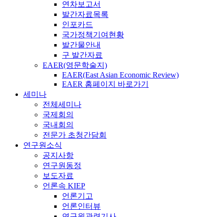
연차보고서
발간자료목록
인포카드
국가정책기여현황
발간물안내
구 발간자료
EAER(영문학술지)
EAER(East Asian Economic Review)
EAER 홈페이지 바로가기
세미나
전체세미나
국제회의
국내회의
전문가 초청간담회
연구원소식
공지사항
연구원동정
보도자료
언론속 KIEP
언론기고
언론인터뷰
연구원관련기사