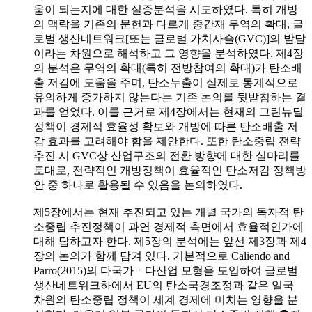
움이 되는지에 대한 실증분석을 시도하였다. 특히 개방
의 맥락을 기존의 문헌과 다르게 중간재 무역의 확대, 글
로벌 생산네트워크[또는 글로벌 가치사슬(GVC)]의 발달
이라는 차원으로 해석하고 그 영향을 분석하였다. 제4장
의 분석은 무역의 확대(특히 전방참여의 확대)가 탄소배
출 저감에 도움을 주며, 탄소누출이 실제로 통계적으로
유의하게 증가하지 않는다는 기존 논의를 뒷받침하는 결
과를 얻었다. 이를 근거로 제4장에서는 현재의 그린뉴딜
정책이 경제적 효율성 확보와 개방에 따른 탄소배출 저
감 효과를 고려해야 함을 제안한다. 또한 탄소중립 전략
추진 시 GVC상 산업구조의 전환 방향에 대한 실마리를
토대로, 전략적인 개방정책이 효율적인 탄소저감 정책방
안 중 하나로 활용될 수 있음을 논의하였다.
제5장에서는 현재 추진되고 있는 개별 국가의 독자적 탄
소중립 추진정책이 과연 경제적 측면에서 효율적인가에
대해 답하고자 한다. 제5장의 분석에는 앞선 제3장과 제4
장의 논의가 함께 담겨 있다. 기본적으로 Caliendo and
Parro(2015)의 다국가ㆍ다산업 모형을 도입하여 글로벌
생산네트워크하에서 EU의 탄소국경조정과 같은 일국
차원의 탄소중립 정책이 세계 경제에 미치는 영향을 분