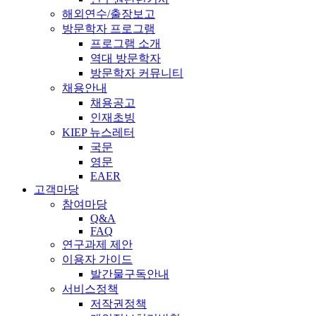
해외연수/출장보고
방문학자 프로그램
프로그램 소개
역대 방문학자
방문학자 커뮤니티
채용안내
채용공고
인재초빙
KIEP 뉴스레터
국문
영문
EAER
고객마당
참여마당
Q&A
FAQ
연구과제 제안
이용자 가이드
발간물구독안내
서비스정책
저작권정책