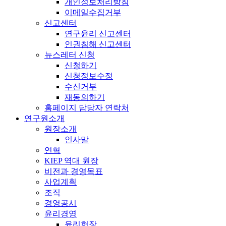
개인정보처리방침
이메일수집거부
신고센터
연구윤리 신고센터
인권침해 신고센터
뉴스레터 신청
신청하기
신청정보수정
수신거부
재동의하기
홈페이지 담당자 연락처
연구원소개
원장소개
인사말
연혁
KIEP 역대 원장
비전과 경영목표
사업계획
조직
경영공시
윤리경영
윤리헌장