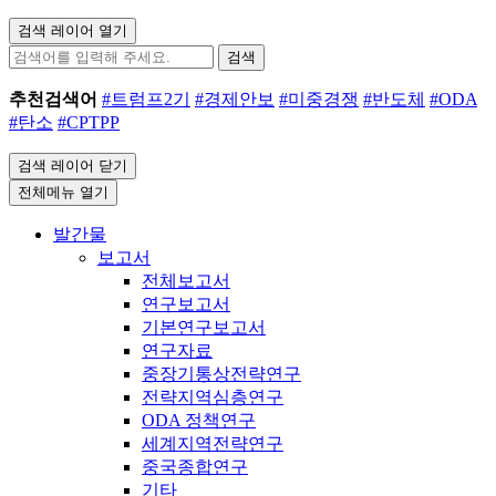
검색 레이어 열기
검색
추천검색어
#트럼프2기
#경제안보
#미중경쟁
#반도체
#ODA
#탄소
#CPTPP
검색 레이어 닫기
전체메뉴 열기
발간물
보고서
전체보고서
연구보고서
기본연구보고서
연구자료
중장기통상전략연구
전략지역심층연구
ODA 정책연구
세계지역전략연구
중국종합연구
기타