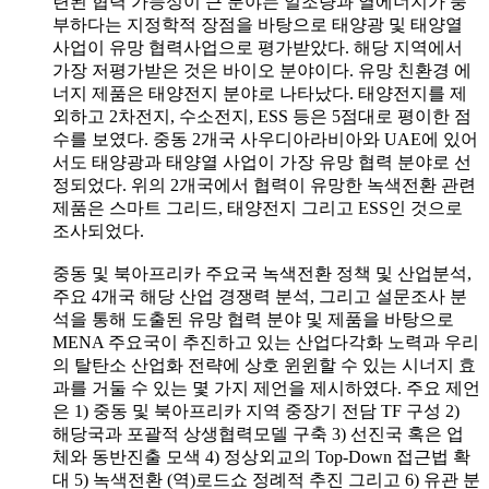
련된 협력 가능성이 큰 분야는 일조량과 열에너지가 풍
부하다는 지정학적 장점을 바탕으로 태양광 및 태양열
사업이 유망 협력사업으로 평가받았다. 해당 지역에서
가장 저평가받은 것은 바이오 분야이다. 유망 친환경 에
너지 제품은 태양전지 분야로 나타났다. 태양전지를 제
외하고 2차전지, 수소전지, ESS 등은 5점대로 평이한 점
수를 보였다. 중동 2개국 사우디아라비아와 UAE에 있어
서도 태양광과 태양열 사업이 가장 유망 협력 분야로 선
정되었다. 위의 2개국에서 협력이 유망한 녹색전환 관련
제품은 스마트 그리드, 태양전지 그리고 ESS인 것으로
조사되었다.
중동 및 북아프리카 주요국 녹색전환 정책 및 산업분석,
주요 4개국 해당 산업 경쟁력 분석, 그리고 설문조사 분
석을 통해 도출된 유망 협력 분야 및 제품을 바탕으로
MENA 주요국이 추진하고 있는 산업다각화 노력과 우리
의 탈탄소 산업화 전략에 상호 윈윈할 수 있는 시너지 효
과를 거둘 수 있는 몇 가지 제언을 제시하였다. 주요 제언
은 1) 중동 및 북아프리카 지역 중장기 전담 TF 구성 2)
해당국과 포괄적 상생협력모델 구축 3) 선진국 혹은 업
체와 동반진출 모색 4) 정상외교의 Top-Down 접근법 확
대 5) 녹색전환 (역)로드쇼 정례적 추진 그리고 6) 유관 분