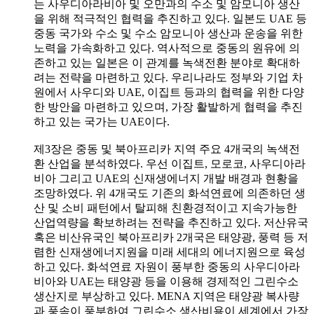
는 사우디아라비아 및 오만과의 수소 및 암모니아 생산
을 위해 적극적인 협력을 추진하고 있다. 일본도 UAE 등
중동 국가와 수소 및 수소 암모니아 생산과 운송을 위한
노력을 가속화하고 있다. 역사적으로 중동의 원유에 의
존하고 있는 일본은 이 관계를 녹색전환 분야로 확대하
려는 전략을 마련하고 있다. 우리나라도 정부와 기업 차
원에서 사우디와 UAE, 이집트 등과의 협력을 위한 다양
한 방안을 마련하고 있으며, 가장 활발하게 협력을 추진
하고 있는 국가는 UAE이다.
제3장은 중동 및 북아프리카 지역 주요 4개국의 녹색전
환 산업을 분석하였다. 우선 이집트, 모로코, 사우디아라
비아 그리고 UAE의 신재생에너지 개발 배경과 현황을
조망하였다. 위 4개국도 기존의 화석연료에 의존하던 생
산 및 소비 패턴에서 탈피해 친환경적이고 지속가능한
산업역량을 확보하려는 전략을 추진하고 있다. 저산유국
혹은 비산유국인 북아프리카 2개국은 태양광, 풍력 등 저
렴한 신재생에너지원을 미래 세대의 에너지원으로 육성
하고 있다. 화석연료 자원이 풍부한 중동의 사우디아라
비아와 UAE는 태양광 등을 이용해 경제적인 그린수소
생산지로 부상하고 있다. MENA 지역은 태양광 복사량
과 풍속이 풍부하여 그린수소 생산비용이 세계에서 가장