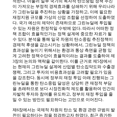
석한다. 아울러 일부 국가의 독자적 탄소중립 정책 추진
이 가져오는 부정적 경제효과를 상쇄하기 위해 우리나라
가 그린뉴딜을 추진하는 상황을 가정하고, 이에 필요한
재정지원 규모를 가상의 산업 조합을 선정하여 도출하였
다. 국가 예산의 제약이 존재하므로 그린뉴딜에 투입될
수 있는 자원은 한정적일 수밖에 없다. 따라서 어떠한 정
책 조합이 효율적인가는 정책 설계에 중요한 자료가 될
수 있다. 분석을 통해 일국 차원의 탄소중립 추진정책이
경제적 후생을 감소시키는 상황하에서, 그린뉴딜 정책의
효과성을 높이기 위해서는 환경과 통상 측면을 균형 있
게 고려한 정책수단이 효율적이라는 결과를 도출하여 제
3장의 논의와 맥락을 같이한다. 이를 근거로 제5장에서
는 현재의 그린뉴딜 설계에 산업별 탄소집약도와 수출경
쟁력, 그리고 투자의 비용효과성을 고려할 필요가 있음
을 강조한다. 동시에 정부의 재정 투입 아래 진행되는 그
린뉴딜을 통한 탄소중립 달성은 상당히 큰 재정적 부담
을 초래하므로 보다 시장친화적 제도를 활용하여 민간의
자발적 투자와 참여를 유도하고, 정부의 재정 투입을 줄
일 수 있는 방안도 필요하다는 고민으로 이어진다.
제6장에서는 국제적 차원의 탄소 및 환경 관련 규범의 발
전이 필요하다는 점을 점검하고자 하였다. 최근 증가하