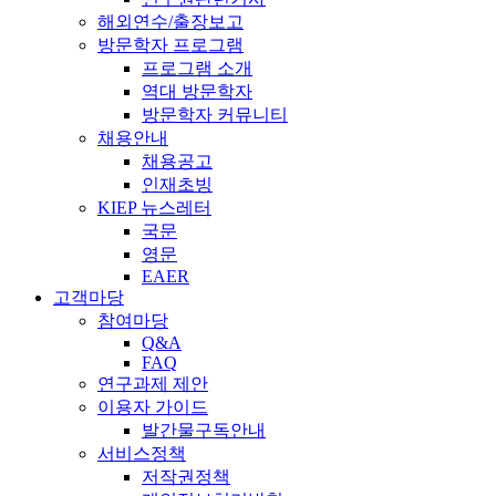
해외연수/출장보고
방문학자 프로그램
프로그램 소개
역대 방문학자
방문학자 커뮤니티
채용안내
채용공고
인재초빙
KIEP 뉴스레터
국문
영문
EAER
고객마당
참여마당
Q&A
FAQ
연구과제 제안
이용자 가이드
발간물구독안내
서비스정책
저작권정책