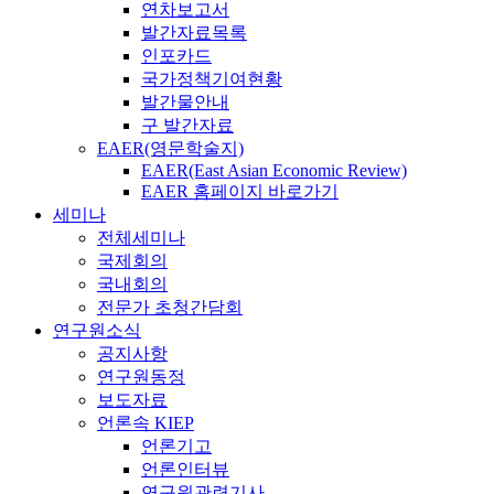
연차보고서
발간자료목록
인포카드
국가정책기여현황
발간물안내
구 발간자료
EAER(영문학술지)
EAER(East Asian Economic Review)
EAER 홈페이지 바로가기
세미나
전체세미나
국제회의
국내회의
전문가 초청간담회
연구원소식
공지사항
연구원동정
보도자료
언론속 KIEP
언론기고
언론인터뷰
연구원관련기사