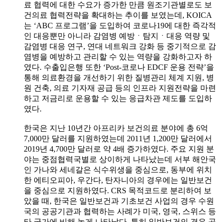
료 협력에 대한 수요가 증가한 만큼 원조기관별로도 보
건의료 협력전략을 확대하는 추이를 보였는데, KOICA
는 ‘ABC 프로그램’을 도입하여 코로나19에 대한 즉각적
인 대응뿐만 아니라 감염병 예방ㆍ탐지ㆍ대응 역량 및
감염병 대응 연구, 연대 네트워크 강화 등 중기적으로 감
염병을 예방하고 관리할 수 있는 역량을 강화하고자 하
였다. 수출입은행 또한 ‘Post-코로나 EDCF 운용 전략’을
통해 의료환경을 개선하기 위한 질병관리 체계 지원, 병
원 건축, 의료 기자재 공급 등의 인프라 지원전략을 마련
하고 저금리로 운용할 수 있는 응급차관 제도를 도입하
였다.
한국은 지난 10년간 아프리카 보건의료 분야에 총 6억
7,000만 달러를 지원하였는데 2011년 1,200만 달러에서
2019년 4,700만 달러로 약 4배 증가하였다. 주요 지원 분
야는 중점협력국별로 상이하게 나타났는데 서부 해안국
인 가나와 세네갈은 식수위생을 중심으로, 동부에 위치
한 에티오피아, 우간다, 탄자니아의 경우에는 일반보건
을 중심으로 지원하였다. CRS 목적코드로 분리하여 보
았을 때, 한국은 일반보건과 기초보건 사업의 경우 수원
국의 공공기관과 협력하는 사례가 미국, 영국, 스위스 등
타 국가에 비해 높게 나타났다. 특히 일반보건의 경우 공