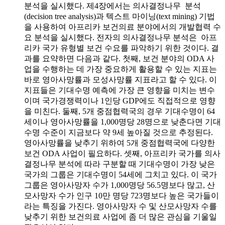
분석을 실시했다. 제4장에서는 의사결정나무 분석
(decision tree analysis)과 텍스트 마이닝(text mining) 기법
을 사용하여 아프리카 보건의료 분야에서의 개발협력 수
요 분석을 실시했다. 전자의 의사결정나무 분석은 아프
리카 국가 유형별 보건 수요를 파악하기 위한 것이다. 결
과를 요약하면 다음과 같다. 첫째, 보건 분야의 ODA 사
업을 수행하는 데 가장 중요하게 활용할 수 있는 지표는
바로 영아사망률과 모성사망률 지표라고 할 수 있다. 이
지표들은 기대수명 예측에 가장 큰 영향을 미치는 변수
이며 국가경쟁력이나 1인당 GDP에도 직접적으로 영향
을 미친다. 둘째, 5개 중점협력국의 경우 기대수명이 64
세이나 영아사망률을 1,000명당 28명으로 낮춘다면 기대
수명 수준이 지금보다 약 9세 높아질 것으로 추정된다.
영아사망률을 낮추기 위하여 5개 중점협력국에 다양한
보건 ODA 사업이 필요하다. 셋째, 아프리카 국가를 의사
결정나무 분석에 따라 구분할 때 기대수명이 가장 낮은
국가의 그룹은 기대수명이 54세에 그치고 있다. 이 국가
그룹은 영아사망자 수가 1,000명당 56.5명보다 많고, 산
모사망자 수가 인구 10만 명당 723명보다 높은 국가들이
라는 특징을 가진다. 영아사망자 수 및 산모사망자 수를
낮추기 위한 보건의료 사업에 좀 더 많은 관심을 기울일