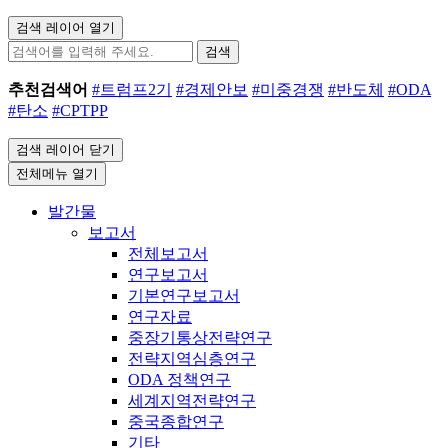
검색 레이어 열기
검색
추천검색어
#트럼프2기
#경제안보
#미중경쟁
#반도체
#ODA
#탄소
#CPTPP
검색 레이어 닫기
전체메뉴 열기
발간물
보고서
전체보고서
연구보고서
기본연구보고서
연구자료
중장기통상전략연구
전략지역심층연구
ODA 정책연구
세계지역전략연구
중국종합연구
기타