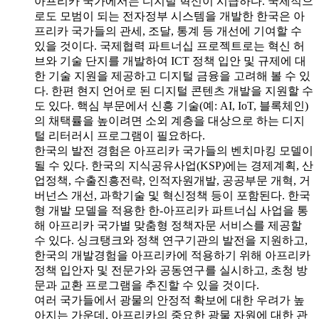
아프리카 국가에서는 디지털 혁신이 시급하다. 국제적으
로도 모범이 되는 전자정부 시스템을 개발한 한국은 아
프리카 국가들의 관세, 조달, 통계 등 개선에 기여할 수
있을 것이다. 국제협력 파트너십 프로젝트로는 혁신 허
브와 기술 단지를 개발하여 ICT 정책 입안 및 규제에 대
한 기술 지원을 제공하고 디지털 금융을 고려해 볼 수 있
다. 한편 현지 언어로 된 디지털 콘텐츠 개발을 지원할 수
도 있다. 핵심 부문에서 신흥 기술(예: AI, IoT, 블록체인)
의 채택률을 높이려면 소외 계층을 대상으로 하는 디지
털 리터러시 프로그램이 필요하다.
한국의 발전 경험은 아프리카 국가들의 벤치마킹 모델이
될 수 있다. 한국의 지식공유사업(KSP)에는 경제계획, 산
업정책, 수출진흥전략, 인적자원개발, 공공부문 개혁, 거
버넌스 개선, 과학기술 및 혁신정책 등이 포함된다. 한국
형 개발 모델을 적용한 한-아프리카 파트너십 사업을 통
해 아프리카 국가별 맞춤형 정책자문 서비스를 제공할
수 있다. 싱크탱크와 정책 연구기관의 발전을 지원하고,
한국의 개발경험을 아프리카에 적용하기 위해 아프리카
정책 입안자 및 전문가와 공동연구를 실시하고, 초청 방
문과 교환 프로그램을 추진할 수 있을 것이다.
여러 국가들에서 광물의 안정적 확보에 대한 우려가 높
아지는 가운데, 아프리카의 중요한 광물 자원에 대한 관