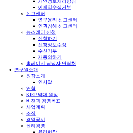
개인정보처리방침
이메일수집거부
신고센터
연구윤리 신고센터
인권침해 신고센터
뉴스레터 신청
신청하기
신청정보수정
수신거부
재동의하기
홈페이지 담당자 연락처
연구원소개
원장소개
인사말
연혁
KIEP 역대 원장
비전과 경영목표
사업계획
조직
경영공시
윤리경영
윤리헌장