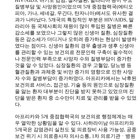
HIV/AIDS, 하기도 감염, 설사질환, 말라리아 등이 주요
질병부담 및 사망원인이었으며 5개 중점협력국(에티오
피아, 가나, 세네갈, 우간다, 탄자니아)에서도 유사한 결
과가 나타났다. 5개국의 특징적인 부분은 HIV/AIDS, 말
라리아 등 국제사회의 재원이 많이 투입된 질병은 빠른
감소세를 보였으나 그렇지 않은 신생아 질환, 심장질환
등은 감소세가 더디거나 오히려 증가하는 현상이 발생하
였다는 점이다. 신생아 질환의 경우 출생과 생후 신생아
를 관리할 수 있는 보건의료 전문인력 구축이 필수적이
나 전문인력 부족으로 사망자 수와 질병부담이 증가한
것을 알 수 있었다. 심장질환의 경우 고혈압, 당뇨병 등
혈관질환과 과체중 및 비만 증가의 영향으로 인한 사망
자 수와 질병부담이 증가하였다. 아프리카에서는 낙후된
보건의료 서비스, 접근성, 기술 등의 원인으로 심장질환
을 앓는 환자 대부분이 진단을 받지 못하고 있었으며 진
단을 받은 환자 중 소수만이 치료 및 관리를 받을 수 있었
다.
아프리카와 5개 중점협력국의 보건의료 행정체계는 매
우 열악한 상황임을 알 수 있다. 사하라이남 아프리카와
5개국은 감염관리 실천도 및 의료장비 사용 가능성, 공중
보건 위기 시 의료종사자 의사소통, 1차 의료기관ㆍ병원