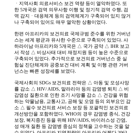
ㆍ지역사회 의료서비스 보건 역량 등이 열악하였다. 또
한 5개국은 검역 의무사항 이행 및 정기적 검역 수행, 검
역 감지ㆍ대응체계 등의 검역체계가 구축되어 있지 않거
나 구축되어 있어도 매우 열악한 상황이었다.
한편 아프리카의 보건의료 국제규범 준수를 위한 거버넌
스는 세계 평균과 유사한 수준으로 구축되어 있었다. 사
하라이남 아프리카와 5개국은 △ 국가 공약 △ IHR 보고
서 작성 △ 비상사태 대비 재정지원 등이 높은 수준으로
구축되어 있었다. 추가적으로 보건의료 거버넌스 중 실
험실 진단체계와 공중보건 대비 계획 및 이행 관련 거버
넌스는 빠른 성장세를 보였다.
국제사회의 SDGs 보건의료 전략은 △ 아동 및 모성사망
률 감소 △ HIV/ AIDS, 말라리아 등의 감염병 퇴치 △ 비
감염성 질환으로 인한 조기 사망률 감소 △ 건강을 위협
하는 약물남용, 교통사고, 공해 및 오염 등의 외부요인 감
소 △ 필수 보건의료 서비스 보장 등 포괄적인 보건의료
개선방안을 포함하였다. WHO의 경우 감염병 종식, 건강
보장, 복지증진 등을 위해 HIV/AIDS, 바이러스성 간염,
성 매개 질환 등 감염병 중심의 정책을 고수하는 것을 알
수 있었다. 아프리카 지역전략인 아프리카 어젠다 2063,