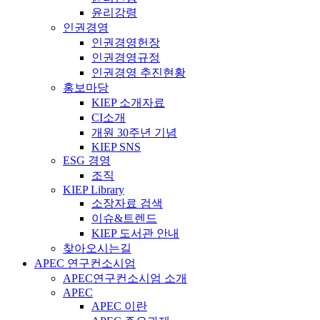
윤리강령
인권경영
인권경영헌장
인권경영규정
인권경영 추진현황
홍보마당
KIEP 소개자료
CI소개
개원 30주년 기념
KIEP SNS
ESG 경영
조직
KIEP Library
소장자료 검색
이슈&트렌드
KIEP 도서관 안내
찾아오시는길
APEC 연구컨소시엄
APEC연구컨소시엄 소개
APEC
APEC 이란