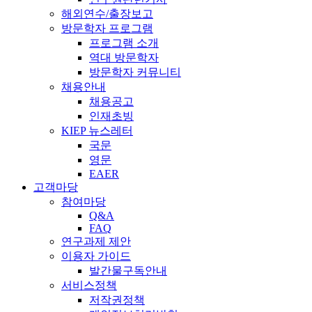
해외연수/출장보고
방문학자 프로그램
프로그램 소개
역대 방문학자
방문학자 커뮤니티
채용안내
채용공고
인재초빙
KIEP 뉴스레터
국문
영문
EAER
고객마당
참여마당
Q&A
FAQ
연구과제 제안
이용자 가이드
발간물구독안내
서비스정책
저작권정책