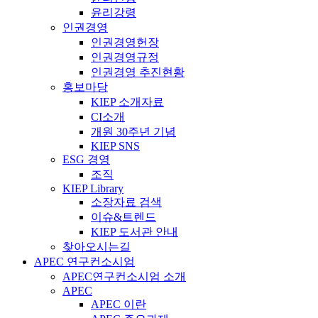
윤리강령
인권경영
인권경영헌장
인권경영규정
인권경영 추진현황
홍보마당
KIEP 소개자료
CI소개
개원 30주년 기념
KIEP SNS
ESG 경영
조직
KIEP Library
소장자료 검색
이슈&트렌드
KIEP 도서관 안내
찾아오시는길
APEC 연구컨소시엄
APEC연구컨소시엄 소개
APEC
APEC 이란