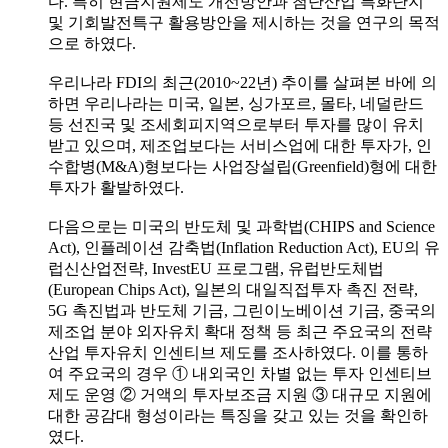
다. 특히 현금지원제도 개선방안과 첨단산업 특화단지
및 기회발전특구 활용방안을 제시하는 것을 연구의 목적
으로 하였다.
우리나라 FDI의 최근(2010~22년) 추이를 살펴본 바에 의
하면 우리나라는 미국, 일본, 싱가포르, 몰타, 네덜란드
등 선진국 및 조세회피지역으로부터 투자를 많이 유치
받고 있으며, 제조업보다는 서비스업에 대한 투자가, 인
수합병(M&A)형보다는 사업장설립(Greenfield)형에 대한
투자가 활발하였다.
다음으로는 미국의 반도체 및 과학법(CHIPS and Science
Act), 인플레이션 감축법(Inflation Reduction Act), EU의 유
럽신산업전략, InvestEU 프로그램, 유럽반도체법
(European Chips Act), 일본의 대일직접투자 촉진 전략,
5G 촉진법과 반도체 기금, 그린이노베이션 기금, 중국의
제조업 분야 외자유치 확대 정책 등 최근 주요국의 전략
산업 투자유치 인센티브 제도를 조사하였다. 이를 통하
여 주요국의 경우 ① 내외국인 차별 없는 투자 인센티브
제도 운영 ② 거액의 투자보조금 지원 ③ 대규모 지원에
대한 공감대 형성이라는 특징을 갖고 있는 것을 확인하
였다.