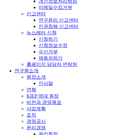
개인정보처리방침
이메일수집거부
신고센터
연구윤리 신고센터
인권침해 신고센터
뉴스레터 신청
신청하기
신청정보수정
수신거부
재동의하기
홈페이지 담당자 연락처
연구원소개
원장소개
인사말
연혁
KIEP 역대 원장
비전과 경영목표
사업계획
조직
경영공시
윤리경영
윤리헌장