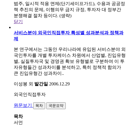
범주, 일시적 적용 면제(단기세이프가드), 수용과 공공정
책 추진의 문제, 이행의무 금지 규정, 투자자 대 정부간
분쟁해결 절차 등이다. (생략)
닫기
서비스분야 외국인직접투자 특성별 성과분석과 정책과
제
본 연구에서는 그동안 우리나라에 유입된 서비스분야 외
국인투자를 개별 투자케이스 차원에서 산업별, 진입유형
별, 실질투자국 및 경영권 확보 유형별로 구분하여 이 투
자유형들간 성과차이를 분석하고, 특히 정책적 함의가
큰 진입유형간 성과차이..
이성봉 외
발간일
2006.12.29
외국인직접투자
원문보기
목차
국문요약
목차
서언