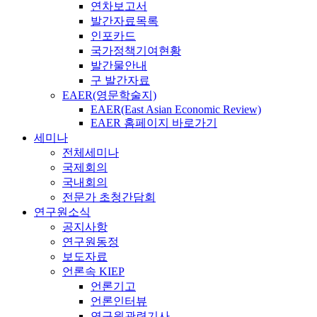
연차보고서
발간자료목록
인포카드
국가정책기여현황
발간물안내
구 발간자료
EAER(영문학술지)
EAER(East Asian Economic Review)
EAER 홈페이지 바로가기
세미나
전체세미나
국제회의
국내회의
전문가 초청간담회
연구원소식
공지사항
연구원동정
보도자료
언론속 KIEP
언론기고
언론인터뷰
연구원관련기사