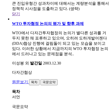
큰 진입유형간 성과차이에 대해서는 계량분석을 통해서
정책적 시사점을 도출하고 있다. (생략)
닫기
WTO 투자협정 논의의 평가 및 향후 과제
WTO에서 다자간투자협정의 논의가 별다른 성과를 거
두지 못한 채 표류하고 있으며, 오히려 도하개발어젠다
(DDA)협상 진행에 걸림돌이 되고 있는 모습을 보이고
있다. 이러한 상황에서 지금까지의 WTO 투자협정 논의
에서 드러나고 있는 문제점을 분석..
이성봉 외
발간일
2003.12.30
다자간협상
원문보기
목차
국문요약
목차
서언
국문요약