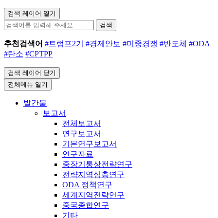
검색 레이어 열기
검색
추천검색어
#트럼프2기
#경제안보
#미중경쟁
#반도체
#ODA
#탄소
#CPTPP
검색 레이어 닫기
전체메뉴 열기
발간물
보고서
전체보고서
연구보고서
기본연구보고서
연구자료
중장기통상전략연구
전략지역심층연구
ODA 정책연구
세계지역전략연구
중국종합연구
기타