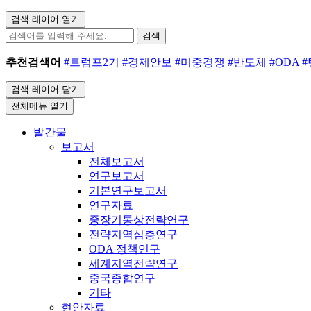
검색 레이어 열기
검색
추천검색어
#트럼프2기
#경제안보
#미중경쟁
#반도체
#ODA
검색 레이어 닫기
전체메뉴 열기
발간물
보고서
전체보고서
연구보고서
기본연구보고서
연구자료
중장기통상전략연구
전략지역심층연구
ODA 정책연구
세계지역전략연구
중국종합연구
기타
현안자료