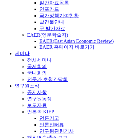
발간자료목록
인포카드
국가정책기여현황
발간물안내
구 발간자료
EAER(영문학술지)
EAER(East Asian Economic Review)
EAER 홈페이지 바로가기
세미나
전체세미나
국제회의
국내회의
전문가 초청간담회
연구원소식
공지사항
연구원동정
보도자료
언론속 KIEP
언론기고
언론인터뷰
연구원관련기사
해외연수/출장보고