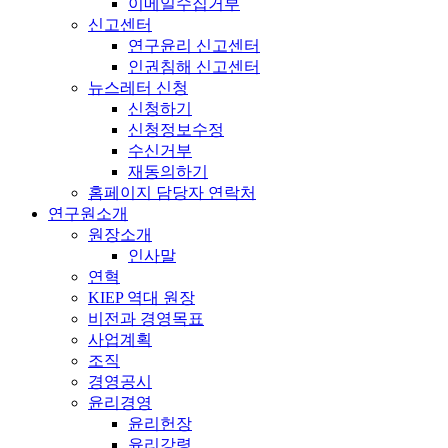
이메일수집거부
신고센터
연구윤리 신고센터
인권침해 신고센터
뉴스레터 신청
신청하기
신청정보수정
수신거부
재동의하기
홈페이지 담당자 연락처
연구원소개
원장소개
인사말
연혁
KIEP 역대 원장
비전과 경영목표
사업계획
조직
경영공시
윤리경영
윤리헌장
윤리강령