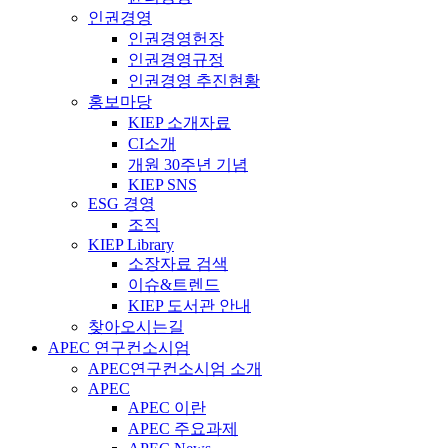
인권경영
인권경영헌장
인권경영규정
인권경영 추진현황
홍보마당
KIEP 소개자료
CI소개
개원 30주년 기념
KIEP SNS
ESG 경영
조직
KIEP Library
소장자료 검색
이슈&트렌드
KIEP 도서관 안내
찾아오시는길
APEC 연구컨소시엄
APEC연구컨소시엄 소개
APEC
APEC 이란
APEC 주요과제