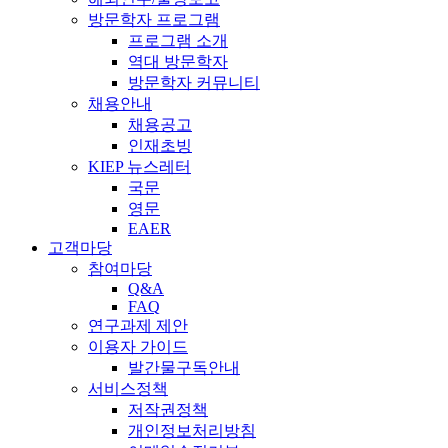
방문학자 프로그램
프로그램 소개
역대 방문학자
방문학자 커뮤니티
채용안내
채용공고
인재초빙
KIEP 뉴스레터
국문
영문
EAER
고객마당
참여마당
Q&A
FAQ
연구과제 제안
이용자 가이드
발간물구독안내
서비스정책
저작권정책
개인정보처리방침