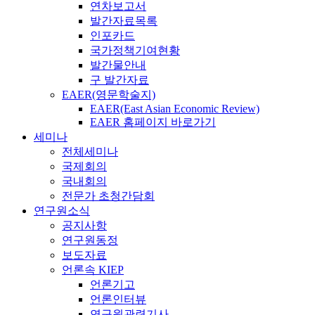
연차보고서
발간자료목록
인포카드
국가정책기여현황
발간물안내
구 발간자료
EAER(영문학술지)
EAER(East Asian Economic Review)
EAER 홈페이지 바로가기
세미나
전체세미나
국제회의
국내회의
전문가 초청간담회
연구원소식
공지사항
연구원동정
보도자료
언론속 KIEP
언론기고
언론인터뷰
연구원관련기사