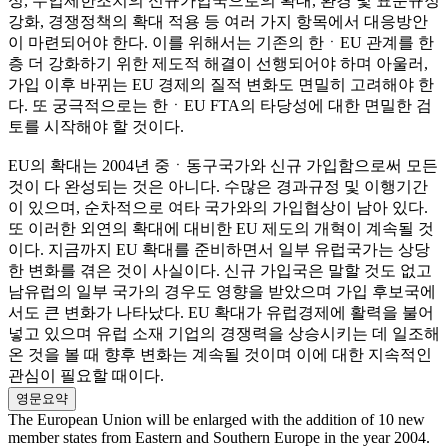
성, 수입제한조치의 신규가입국으로의 확대, 환경 및 표준규정
강화, 경쟁정책의 확대 적용 등 여러 가지 항목에서 대응방안
이 마련되어야 한다. 이를 위해서는 기존의 한ㆍEU 관계를 한
층 더 강화하기 위한 제도적 해결이 선행되어야 하며 아울러,
가입 이후 바뀌는 EU 경제의 질적 변화도 면밀히 고려해야 한
다. 또 궁극적으로는 한ㆍEU FTA의 타당성에 대한 면밀한 검
토를 시작해야 할 것이다.
EU의 확대는 2004년 중ㆍ동구국가와 신규 가입함으로써 모든
것이 다 완성되는 것은 아니다. 수많은 경과규정 및 이행기간
이 있으며, 순차적으로 여타 국가와의 가입협상이 남아 있다.
또 이러한 외연의 확대에 대비한 EU 제도의 개혁이 계속될 것
이다. 지금까지 EU 확대를 준비하면서 일부 유럽국가는 상당
한 변화를 겪은 것이 사실이다. 신규 가입국은 말할 것도 없고
남유럽의 일부 국가의 경우도 영향을 받았으며 가입 후보국에
서도 큰 변화가 나타났다. EU 확대가 유럽경제에 활력을 불어
넣고 있으며 유럽 소재 기업의 경쟁력을 상승시키는 데 일조해
온 것을 볼 때 향후 변화는 계속될 것이며 이에 대한 지속적인
관심이 필요할 때이다.
영문요약
The European Union will be enlarged with the addition of 10 new
member states from Eastern and Southern Europe in the year 2004.