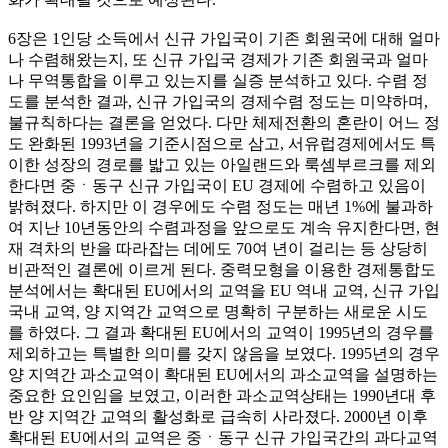
6장은 1인당 소득에서 신규 가입국이 기존 회원국에 대해 얼마
나 수렴해왔는지, 또 신규 가입국 경제가 기존 회원국과 얼마
나 무역통합을 이루고 있는지를 실증 분석하고 있다. 수렴 정
도를 분석한 결과, 신규 가입국의 경제수렴 정도는 미약하며,
불규칙하다는 결론을 얻었다. 다만 체제전환의 혼란이 어느 정
도 완화된 1993년을 기준시점으로 삼고, 서유럽경제에서도 특
이한 성장의 경로를 밟고 있는 아일랜드와 룩셈부르크를 제외
한다면 중ㆍ동구 신규 가입국이 EU 경제에 수렴하고 있음이
밝혀졌다. 하지만 이 경우에도 수렴 정도는 매년 1%에 불과하
여 지난 10년동안의 수렴과정을 앞으로도 계속 유지한다면, 현
재 격차의 반을 따라잡는 데에도 70여 년이 걸리는 등 상당히
비관적인 결론에 이르게 된다. 중력모형을 이용한 경제통합도
분석에서는 확대된 EU에서의 교역을 EU 역내 교역, 신규 가입
국내 교역, 양 지역간 교역으로 명확히 구분하는 새로운 시도
를 하였다. 그 결과 확대된 EU에서의 교역이 1995년의 경우를
제외하고는 특별한 의미를 갖지 않음을 보였다. 1995년의 경우
양 지역간 과소교역이 확대된 EU에서의 과소교역을 설명하는
중요한 요인임을 보였고, 이러한 과소교역상태는 1990년대 후
반 양 지역간 교역의 활성화로 급속히 사라졌다. 2000년 이후
확대된 EU에서의 교역은 중ㆍ동구 신규 가입국간의 과다교역