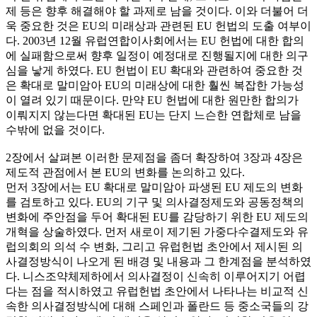
제 등은 향후 해결해야 할 과제로 남을 것이다. 이와 더불어 더
욱 중요한 것은 EU의 미래상과 관련된 EU 헌법의 도출 여부이
다. 2003년 12월 유럽연합이사회에서는 EU 헌법에 대한 합의
에 실패함으로써 향후 일정이 예정대로 진행될지에 대한 의구
심을 낳게 하였다. EU 헌법이 EU 확대와 관련하여 중요한 것
은 확대로 말미암아 EU의 미래상에 대한 훨씬 복잡한 가능성
이 열려 있기 때문이다. 만약 EU 헌법에 대한 원만한 합의가
이뤄지지 않는다면 확대된 EU는 단지 느슨한 연합체로 남을
수밖에 없을 것이다.
2장에서 살펴본 이러한 문제점을 좀더 확장하여 3장과 4장은
제도적 관점에서 본 EU의 변화를 논의하고 있다.
먼저 3장에서는 EU 확대로 말미암아 파생된 EU 제도의 변화
를 검토하고 있다. EU의 기구 및 의사결정제도와 공동정책의
변화에 주안점을 두어 확대된 EU를 감당하기 위한 EU 제도의
개혁을 상술하였다. 먼저 새로이 제기된 가중다수결제도와 유
럽의회의 의석 수 변화, 그리고 유럽헌법 초안에서 제시된 의
사결정방식이 나오게 된 배경 및 내용과 그 한계점을 분석하였
다. 니스조약체제하에서 의사결정이 신속히 이루어지기 어렵
다는 점을 적시하였고 유럽헌법 초안에서 나타나는 비교적 신
속한 의사결정방식에 대해 스페인과 폴란드 등 중소국들의 강