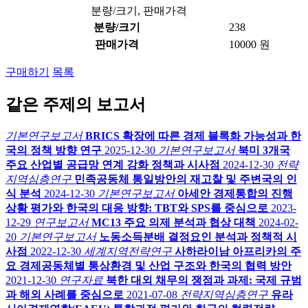
분량/크기, 판매가격
분량/크기
238
판매가격
10000 원
구매하기
목록
같은 주제의 보고서
기본연구보고서
BRICS 확장에 따른 경제 블록화 가능성과 한
국의 정책 방향 연구
2025-12-30
기본연구보고서
북미 3개국
주요 산업별 공급망 연계 강화 정책과 시사점
2024-12-30
전략
지역심층연구
민족공동체 통일방안의 재고찰 및 주변국의 인
식 분석
2024-12-30
기본연구보고서
아세안 경제통합의 진행
상황 평가와 한국의 대응 방향: TBT와 SPS를 중심으로
2023-
12-29
연구보고서
MC13 주요 의제 분석과 협상 대책
2024-02-
20
기본연구보고서
노동소득분배 결정요인 분석과 정책적 시
사점
2022-12-30
세계지역전략연구
사하라이남 아프리카의 주
요 경제공동체별 통상환경 및 산업 구조와 한국의 협력 방안
2021-12-30
연구자료
북한 대외 채무의 쟁점과 과제: 국제 규범
과 해외 사례를 중심으로
2021-07-08
전략지역심층연구
유라