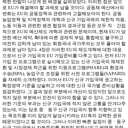
력한 반발이 나오게 된 배경을 살펴보았다. 이러한 점은 앞으
로 EU가 해결해야 할 과제로 남을 것이다. 공동체 예산에서의
변화는 EU의 공동정책과 관련하여 고찰해보아야 한다. 공동
농업정책 및 지역정책의 개혁과 신규 가입국에의 제한적 적용,
노동 이동과 관련한 쉔겐 협정의 경과규정 등은 모두 직ㆍ간접
적으로 EU의 예산제도 개혁과 관련된 문제이며, 현재 EU가 당
면한 예산 제약, 확대에 따른 경제적 부담, 통합에도 불구하고
여전히 강하게 남아 있는 회원국내 국가주의는 모두 풀어야 할
과제로 남아 있다. 4장은 이러한 EU의 제도개혁에 대한 대응
으로서 신규 가입국의 EU 가입준비를 다루고 있다. 먼저 EU가
가입 전 프로그램으로 실시해오고 있는 신규 가입국의 체제전
환 및 시장경제 착근을 위한 지원프로그램(PHARE)과 환경과
수송(ISPA), 농업구조 조정을 위한 사전 프로그램들(SAPARD)
을 자세히 소개하였다. 이어서 EU가 신규 가입국에 권고하는
확정영역 기준을 상술하고 이에 대한 신규 국가별 준비상황을
점검하였다. 그 결과 많은 부분에서 개선이 있었지만 앞으로도
적지 않은 부분에서 진전이 있어야 함을 알 수 있다. 그러나 이
러한 기준의 부과는 신규 가입국에 적지 않은 고통을 안겨다주
었는데, 이는 당초 중ㆍ동구 신규 가입국이 향후 지향하고 있
는 목표치를 미리 앞당겨 달성시키려는 EU측의 강력한 권유
때문이었다고 할 것이다. 그러나 이러한 빠른 일정이 중ㆍ동구
신규 가입국에서 자본주의를 완전히 정착시키고 번영을 위한