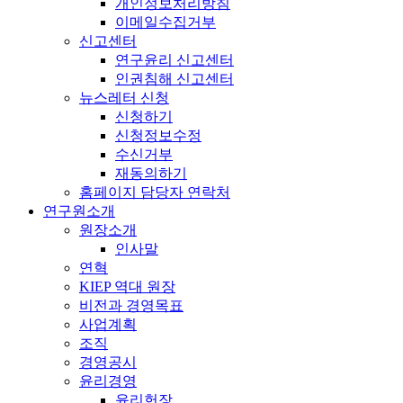
개인정보처리방침
이메일수집거부
신고센터
연구윤리 신고센터
인권침해 신고센터
뉴스레터 신청
신청하기
신청정보수정
수신거부
재동의하기
홈페이지 담당자 연락처
연구원소개
원장소개
인사말
연혁
KIEP 역대 원장
비전과 경영목표
사업계획
조직
경영공시
윤리경영
윤리헌장