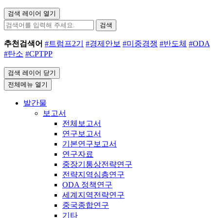
검색 레이어 열기
검색
추천검색어
#트럼프2기
#경제안보
#미중경쟁
#반도체
#ODA
#탄소
#CPTPP
검색 레이어 닫기
전체메뉴 열기
발간물
보고서
전체보고서
연구보고서
기본연구보고서
연구자료
중장기통상전략연구
전략지역심층연구
ODA 정책연구
세계지역전략연구
중국종합연구
기타