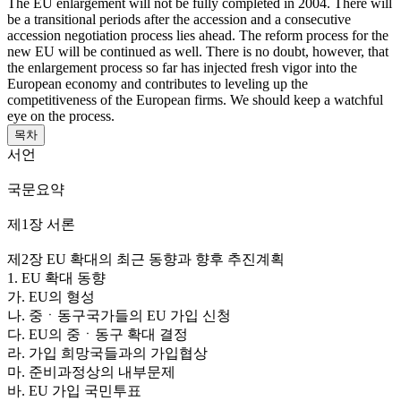
The EU enlargement will not be fully completed in 2004. There will
be a transitional periods after the accession and a consecutive
accession negotiation process lies ahead. The reform process for the
new EU will be continued as well. There is no doubt, however, that
the enlargement process so far has injected fresh vigor into the
European economy and contributes to leveling up the
competitiveness of the European firms. We should keep a watchful
eye on the process.
목차
서언
국문요약
제1장 서론
제2장 EU 확대의 최근 동향과 향후 추진계획
1. EU 확대 동향
가. EU의 형성
나. 중ㆍ동구국가들의 EU 가입 신청
다. EU의 중ㆍ동구 확대 결정
라. 가입 희망국들과의 가입협상
마. 준비과정상의 내부문제
바. EU 가입 국민투표