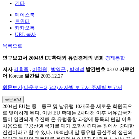
기타
페이스북
트위터
카카오톡
URL 복사
목록으로
연구보고서
2004년 EU확대와 유럽경제의 변화
경제통합
저자
김흥종
,
이철원
,
박영곤
,
박경석
발간번호
03-02
자료언
어
Korean
발간일
2003.12.27
원문보기(다운로드:2,542)
저자별 보고서
주제별 보고서
국문요약
2004년 EU는 중ㆍ동구 및 남유럽 10개국을 새로운 회원국으
로 맞이하게 된다. 이번 EU 확대는 2차대전 이후 서유럽국가
들이 일관되게 추진해 온 유럽통합 과정에 동독의 편입 이후
처음으로 구공산권 국가를 대거 포함시킨다는 점에서 중대한
진전이라고 할 수 있다. 1980년대 말 동유럽 공산주의 정권의
몰락과 독일의 재통일로 유럽에서 이념적 대결은 사실상 끝났