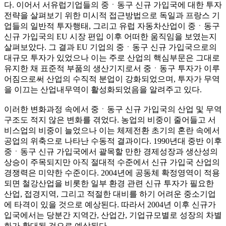
다. 이어서 서유럽기업들의 중ㆍ동구 신규 가입국에 대한 투자
전략을 살펴보기 위한 미시적 접근방법으로 독일과 프랑스 기
업들의 일반적 투자행태, 그리고 유럽 자동차산업이 중ㆍ동구
신규 가입국의 EU 시장 편입 이후 어떠한 움직임을 보였는지
살펴보았다. 그 결과 EU 기업의 중ㆍ동구 신규 가입국으로의
대규모 투자가 있었으나 이는 주로 산업의 핵심부문은 그대로
유지한 채 표준적 부품의 생산기지로서 중ㆍ동구 투자가 이루
어짐으로써 산업의 수직적 분업이 강화되었으며, 투자가 무역
을 이끄는 산업내무역이 활성화되었음을 알려주고 있다.
이러한 변화과정 속에서 중ㆍ동구 신규 가입국의 산업 및 무역
구조도 적지 않은 변화를 겪었다. 농업의 비중이 줄어들고 서
비스업의 비중이 늘었으나 이는 체제전환 초기의 혼란 속에서
공업의 위축으로 나타난 수동적 결과이다. 1990년대 중반 이후
중ㆍ동구 신규 가입국에서 괄목할 만한 경제성장과 생산성의
상승이 주목되지만 아직 절대적 수준에서 신규 가입국 산업의
경쟁력은 미약한 수준이다. 2004년에 공동체 확정영역이 적용
되면 철강산업을 비롯한 일부 환경 관련 신규 투자가 필요한
산업, 접경지역, 그리고 적절한 대비를 하기 어려운 중소기업
에 타격이 있을 것으로 예상된다. 따라서 2004년 이후 신규가
입국에서는 당분간 지역간, 산업간, 기업규모별로 성장의 차별
화가 확대될 것으로 예상된다.