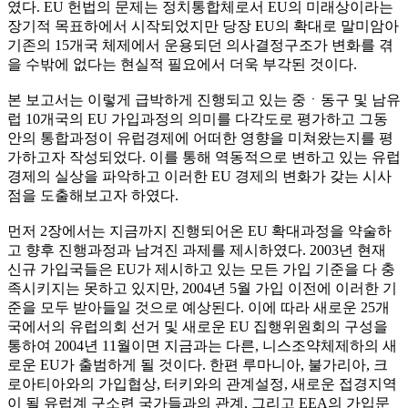
였다. EU 헌법의 문제는 정치통합체로서 EU의 미래상이라는
장기적 목표하에서 시작되었지만 당장 EU의 확대로 말미암아
기존의 15개국 체제에서 운용되던 의사결정구조가 변화를 겪
을 수밖에 없다는 현실적 필요에서 더욱 부각된 것이다.
본 보고서는 이렇게 급박하게 진행되고 있는 중ㆍ동구 및 남유
럽 10개국의 EU 가입과정의 의미를 다각도로 평가하고 그동
안의 통합과정이 유럽경제에 어떠한 영향을 미쳐왔는지를 평
가하고자 작성되었다. 이를 통해 역동적으로 변하고 있는 유럽
경제의 실상을 파악하고 이러한 EU 경제의 변화가 갖는 시사
점을 도출해보고자 하였다.
먼저 2장에서는 지금까지 진행되어온 EU 확대과정을 약술하
고 향후 진행과정과 남겨진 과제를 제시하였다. 2003년 현재
신규 가입국들은 EU가 제시하고 있는 모든 가입 기준을 다 충
족시키지는 못하고 있지만, 2004년 5월 가입 이전에 이러한 기
준을 모두 받아들일 것으로 예상된다. 이에 따라 새로운 25개
국에서의 유럽의회 선거 및 새로운 EU 집행위원회의 구성을
통하여 2004년 11월이면 지금과는 다른, 니스조약체제하의 새
로운 EU가 출범하게 될 것이다. 한편 루마니아, 불가리아, 크
로아티아와의 가입협상, 터키와의 관계설정, 새로운 접경지역
이 될 유럽계 구소련 국가들과의 관계, 그리고 EEA의 가입문