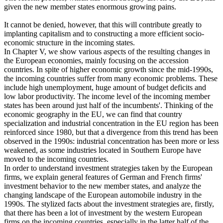
given the new member states enormous growing pains.
It cannot be denied, however, that this will contribute greatly to
implanting capitalism and to constructing a more efficient socio-
economic structure in the incoming states.
In Chapter V, we show various aspects of the resulting changes in
the European economies, mainly focusing on the accession
countries. In spite of higher economic growth since the mid-1990s,
the incoming countries suffer from many economic problems. These
include high unemployment, huge amount of budget deficits and
low labor productivity. The income level of the incoming member
states has been around just half of the incumbents'. Thinking of the
economic geography in the EU, we can find that country
specialization and industrial concentration in the EU region has been
reinforced since 1980, but that a divergence from this trend has been
observed in the 1990s: industrial concentration has been more or less
weakened, as some industries located in Southern Europe have
moved to the incoming countries.
In order to understand investment strategies taken by the European
firms, we explain general features of German and French firms'
investment behavior to the new member states, and analyze the
changing landscape of the European automobile industry in the
1990s. The stylized facts about the investment strategies are, firstly,
that there has been a lot of investment by the western European
firms on the incoming countries, especially in the latter half of the