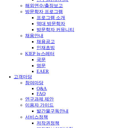
해외연수/출장보고
방문학자 프로그램
프로그램 소개
역대 방문학자
방문학자 커뮤니티
채용안내
채용공고
인재초빙
KIEP 뉴스레터
국문
영문
EAER
고객마당
참여마당
Q&A
FAQ
연구과제 제안
이용자 가이드
발간물구독안내
서비스정책
저작권정책