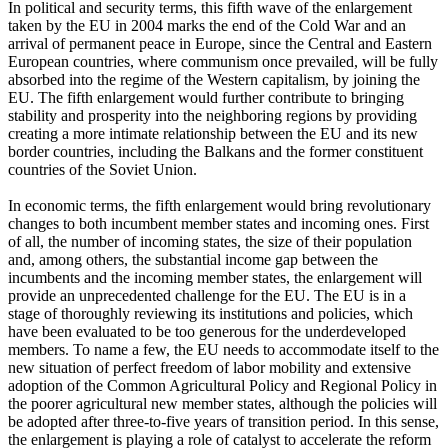
In political and security terms, this fifth wave of the enlargement
taken by the EU in 2004 marks the end of the Cold War and an
arrival of permanent peace in Europe, since the Central and Eastern
European countries, where communism once prevailed, will be fully
absorbed into the regime of the Western capitalism, by joining the
EU. The fifth enlargement would further contribute to bringing
stability and prosperity into the neighboring regions by providing
creating a more intimate relationship between the EU and its new
border countries, including the Balkans and the former constituent
countries of the Soviet Union.
In economic terms, the fifth enlargement would bring revolutionary
changes to both incumbent member states and incoming ones. First
of all, the number of incoming states, the size of their population
and, among others, the substantial income gap between the
incumbents and the incoming member states, the enlargement will
provide an unprecedented challenge for the EU. The EU is in a
stage of thoroughly reviewing its institutions and policies, which
have been evaluated to be too generous for the underdeveloped
members. To name a few, the EU needs to accommodate itself to the
new situation of perfect freedom of labor mobility and extensive
adoption of the Common Agricultural Policy and Regional Policy in
the poorer agricultural new member states, although the policies will
be adopted after three-to-five years of transition period. In this sense,
the enlargement is playing a role of catalyst to accelerate the reform