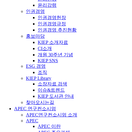
윤리강령
인권경영
인권경영헌장
인권경영규정
인권경영 추진현황
홍보마당
KIEP 소개자료
CI소개
개원 30주년 기념
KIEP SNS
ESG 경영
조직
KIEP Library
소장자료 검색
이슈&트렌드
KIEP 도서관 안내
찾아오시는길
APEC 연구컨소시엄
APEC연구컨소시엄 소개
APEC
APEC 이란