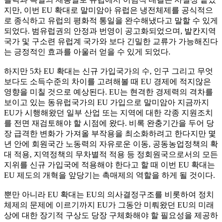
지만, 이번 EU 확대로 말미암아 유럽은 냉전체제를 공식적으
로 종식하고 유럽의 평화적 통일을 완수해냈다고 말할 수 있게
되었다. 범유럽권의 안정과 번영이 공고화되었으며, 발칸지역
국가 및 구소련 유럽계 국가와 보다 긴밀한 교류가 가능해진다
는 긍정적인 효과를 아울러 얻을 수 있게 되었다.
하지만 5차 EU 확대는 신규 가입국가의 수, 인구 그리고 무엇
보다도 소득수준의 차이를 고려해볼 때 EU 경제에 적지않은
영향을 미칠 것으로 예상된다. EU는 현격한 경제력의 격차를
보이고 있는 동유럽국가의 EU 가입으로 말미암아 지금까지
EU가 시행해왔던 일부 산업 또는 지역에 대한 각종 지원조치
를 전면 재검토해야 할 시점에 왔다. 비록 완충기간을 두어 당
장 급격한 변화가 가져올 부작용을 최소화하려고 한다지만 몇
년 안에 회원국간 노동력의 자유로운 이동, 공동농업정책의 확
대 적용, 지역정책의 무차별적 적용 등 정회원국으로서의 모든
지위를 신규 가입국에 적용해야 한다고 할 때 이번 EU 확대는
EU 제도의 개혁을 앞당기는 촉매제의 역할을 하게 될 것이다.
뿐만 아니라 EU 확대는 EU의 의사결정구조를 비롯하여 정치
체제의 문제에 이르기까지 EU가 그동안 미뤄왔던 EU의 미래
상에 대한 장기적 구상도 당장 구체화해야 할 필요성을 제공하