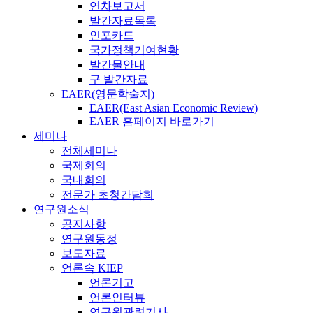
연차보고서
발간자료목록
인포카드
국가정책기여현황
발간물안내
구 발간자료
EAER(영문학술지)
EAER(East Asian Economic Review)
EAER 홈페이지 바로가기
세미나
전체세미나
국제회의
국내회의
전문가 초청간담회
연구원소식
공지사항
연구원동정
보도자료
언론속 KIEP
언론기고
언론인터뷰
연구원관련기사