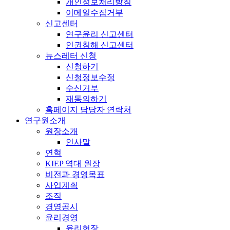
개인정보처리방침
이메일수집거부
신고센터
연구윤리 신고센터
인권침해 신고센터
뉴스레터 신청
신청하기
신청정보수정
수신거부
재동의하기
홈페이지 담당자 연락처
연구원소개
원장소개
인사말
연혁
KIEP 역대 원장
비전과 경영목표
사업계획
조직
경영공시
윤리경영
윤리헌장