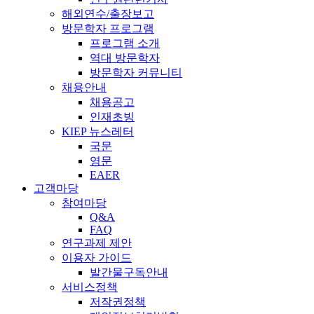
해외연수/출장보고
방문학자 프로그램
프로그램 소개
역대 방문학자
방문학자 커뮤니티
채용안내
채용공고
인재초빙
KIEP 뉴스레터
국문
영문
EAER
고객마당
참여마당
Q&A
FAQ
연구과제 제안
이용자 가이드
발간물구독안내
서비스정책
저작권정책