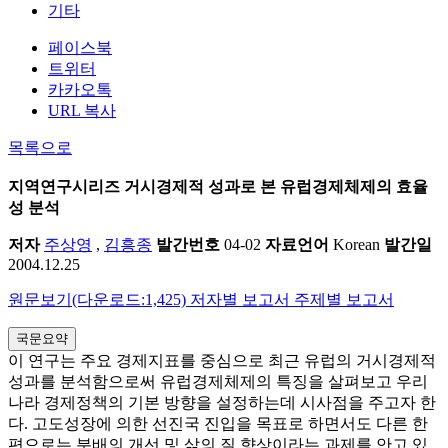
기타
페이스북
트위터
카카오톡
URL 복사
목록으로
지역연구시리즈
거시경제적 성과로 본 유럽경제체제의 효율
성 분석
저자
주상영
,
김흥종
발간번호
04-02
자료언어
Korean
발간일
2004.12.25
원문보기(다운로드:1,425)
저자별 보고서
주제별 보고서
국문요약
이 연구는 주요 경제지표를 중심으로 최근 유럽의 거시경제적
성과를 분석함으로써 유럽경제체제의 특징을 살펴보고 우리
나라 경제정책의 기본 방향을 설정하는데 시사점을 주고자 한
다. 고도성장에 의한 선진국 진입을 목표로 하면서도 다른 한
편으로는 분배의 개선 및 삶의 질 향상이라는 과제를 안고 있