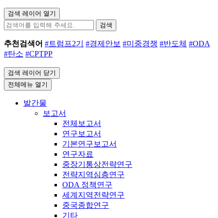
검색 레이어 열기
검색
추천검색어
#트럼프2기
#경제안보
#미중경쟁
#반도체
#ODA
#탄소
#CPTPP
검색 레이어 닫기
전체메뉴 열기
발간물
보고서
전체보고서
연구보고서
기본연구보고서
연구자료
중장기통상전략연구
전략지역심층연구
ODA 정책연구
세계지역전략연구
중국종합연구
기타