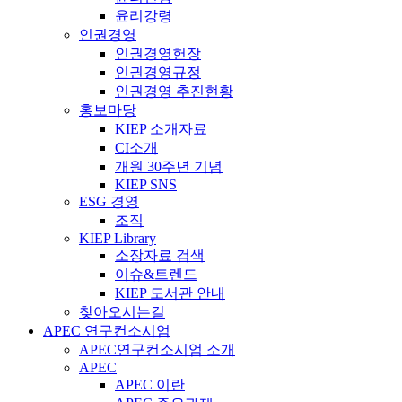
윤리강령
인권경영
인권경영헌장
인권경영규정
인권경영 추진현황
홍보마당
KIEP 소개자료
CI소개
개원 30주년 기념
KIEP SNS
ESG 경영
조직
KIEP Library
소장자료 검색
이슈&트렌드
KIEP 도서관 안내
찾아오시는길
APEC 연구컨소시엄
APEC연구컨소시엄 소개
APEC
APEC 이란