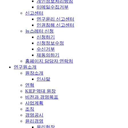
개인정보처리방침
이메일수집거부
신고센터
연구윤리 신고센터
인권침해 신고센터
뉴스레터 신청
신청하기
신청정보수정
수신거부
재동의하기
홈페이지 담당자 연락처
연구원소개
원장소개
인사말
연혁
KIEP 역대 원장
비전과 경영목표
사업계획
조직
경영공시
윤리경영
윤리헌장