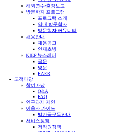
해외연수/출장보고
방문학자 프로그램
프로그램 소개
역대 방문학자
방문학자 커뮤니티
채용안내
채용공고
인재초빙
KIEP 뉴스레터
국문
영문
EAER
고객마당
참여마당
Q&A
FAQ
연구과제 제안
이용자 가이드
발간물구독안내
서비스정책
저작권정책