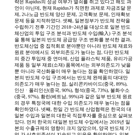
략은 Rapidus의 성공 여부가 열쇠를 쥐고 있다고 해도 과
언이 아닌데, 현재 Rapidus가 직면한 과제로 자금조달 문
제, 2나노급 반도체 양산 문제, 고객확보 문제, 인재확보
문제 등을 지적하였다. 셋째, 일본정부가 반도체 전략을
수립하기 전후 기간인 2018~24년을 대상으로 일본 반도
체산업의 투입 구조 분석과 반도체 수입(輸入) 구조 분석
을 통해 일본의 반도체 공급망 구조 변화를 분석한 결과,
반도체산업 중 집적회로 분야뿐만 아니라 반도체 재료와
원료 분야에서도 외부의존도가 높다는 점, 다만 반도체
의 중간 투입재 중 연마제, 산업 플라스틱 제품, 유리가공
제품 등 일부 재료(소재) 품목에서는 외부의존도가 낮을
뿐 아니라 국산화율이 매우 높다는 점을 확인하였다. 일
본의 반도체 수입 구조에서는 반도체 완제품의 대대만
의존도가 매우 높다는 점, 실리콘카바이드(중국, 89%),
인산ㆍ폴리인산(중국, 90%), 형석(중국, 73%), 불화수소
(중국, 97%), 황린(베트남, 99%)과 같은 일부 반도체 원료
의 경우 특정국에 대한 수입 의존도가 매우 높다는 점을
확인하였다. 넷째, 한일 간 반도체 산업협력은 한국의 대
일본 수입과 일본의 대한국 직접투자를 중심으로 살펴보
았다. 먼저 한국의 대일본 반도체 수입에서는 2019년 일
본의 수출규제의 영향이 크지 않았으며, 양국 반도체 기
업 간 상호의존성이 지속되고 있음을 확인하였다. 일본