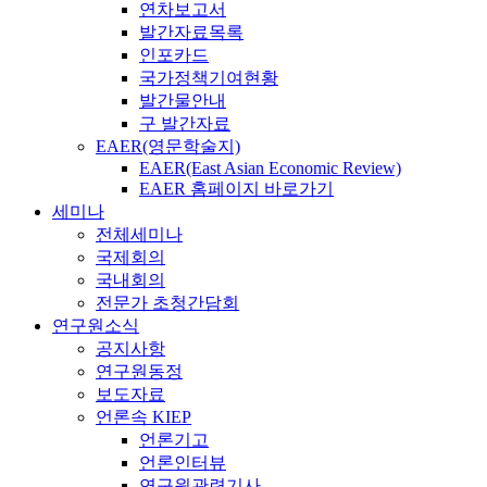
연차보고서
발간자료목록
인포카드
국가정책기여현황
발간물안내
구 발간자료
EAER(영문학술지)
EAER(East Asian Economic Review)
EAER 홈페이지 바로가기
세미나
전체세미나
국제회의
국내회의
전문가 초청간담회
연구원소식
공지사항
연구원동정
보도자료
언론속 KIEP
언론기고
언론인터뷰
연구원관련기사