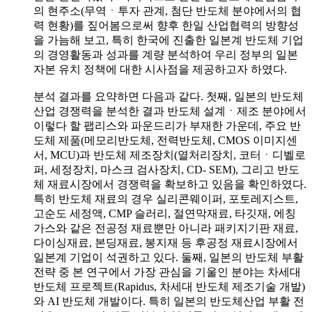
의 현주소(무역ㆍ투자 관계, 첨단 반도체 분야에서의 협
력 현황)를 짚어봄으로써 향후 한일 산업협력의 방향성
을 가늠해 보고, 특히 한국에 진출한 일본계 반도체 기업
의 경영활동과 성과를 계량 분석하여 우리 정부의 일본
자본 유치 정책에 대한 시사점을 제공하고자 하였다.
분석 결과를 요약하면 다음과 같다. 첫째, 일본의 반도체
산업 경쟁력을 분석한 결과 반도체 설계ㆍ제조 분야에서
이렇다 할 팹리스와 파운드리가 부재한 가운데, 주요 반
도체 제품(메모리반도체, 전력반도체, CMOS 이미지센
서, MCU)과 반도체 제조장치(열처리장치, 코터ㆍ디벨로
퍼, 세정장치, 마스크 검사장치, CD- SEM), 그리고 반도
체 재료시장에서 경쟁력을 확보하고 있음을 확인하였다.
특히 반도체 재료의 경우 실리콘웨이퍼, 포토레지스트,
고순도 세정액, CMP 슬러리, 절연막재료, 타깃재, 에칭
가스와 같은 전공정 재료뿐만 아니라 패키지기판 재료,
다이싱재료, 본딩재료, 봉지재 등 후공정 재료시장에서
일본계 기업이 석권하고 있다. 둘째, 일본의 반도체 부활
전략 중 본 연구에서 가장 관심을 기울인 분야는 차세대
반도체 프로젝트(Rapidus, 차세대 반도체 제조기술 개발)
와 AI 반도체 개발이다. 특히 일본의 반도체산업 부활 전