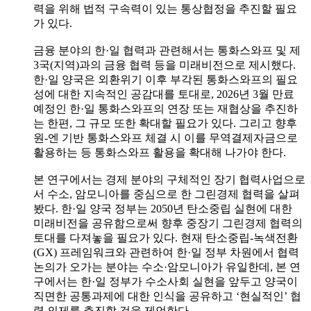
력을 위해 법적 구속력이 있는 통상협정을 추진할 필요
가 있다.
금융 분야의 한·일 협력과 관련해서는 통화스와프 및 제
3국(지역)과의 금융 협력 등을 미래비전으로 제시했다.
한·일 양국은 외환위기 이후 부각된 통화스와프의 필요
성에 대한 지속적인 공감대를 토대로, 2026년 3월 만료
예정인 한·일 통화스와프의 연장 또는 재협상을 추진하
는 한편, 그 규모 또한 확대할 필요가 있다. 그리고 향후
원-엔 기반 통화스와프 체결 시 이를 무역결제자금으로
활용하는 등 통화스와프 활용을 확대해 나가야 한다.
본 연구에서는 경제 분야의 구체적인 장기 협력사업으로
서 수소, 암모니아를 중심으로 한 그린경제 협력을 살펴
봤다. 한·일 양국 정부는 2050년 탄소중립 실현에 대한
미래비전을 공유함으로써 향후 중장기 그린경제 협력의
토대를 다져놓을 필요가 있다. 현재 탄소중립-녹색전환
(GX) 프레임워크와 관련하여 한·일 정부 차원에서 협력
논의가 오가는 분야는 수소·암모니아가 유일한데, 본 연
구에서는 한·일 정부가 수소사회 실현을 앞두고 양국이
직면한 공통과제에 대한 인식을 공유하고 ‘현실적인’ 협
력 의제를 추진할 것을 제언한다.