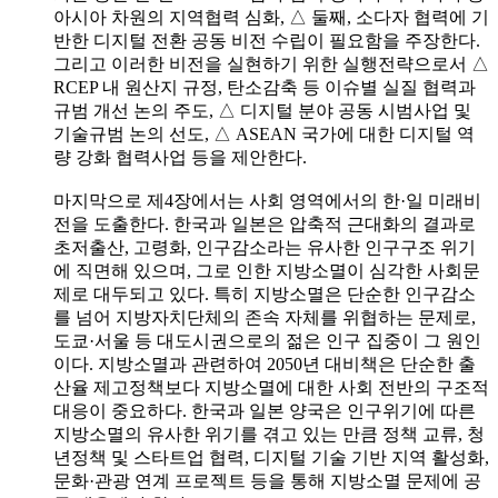
아시아 차원의 지역협력 심화, △ 둘째, 소다자 협력에 기
반한 디지털 전환 공동 비전 수립이 필요함을 주장한다.
그리고 이러한 비전을 실현하기 위한 실행전략으로서 △
RCEP 내 원산지 규정, 탄소감축 등 이슈별 실질 협력과
규범 개선 논의 주도, △ 디지털 분야 공동 시범사업 및
기술규범 논의 선도, △ ASEAN 국가에 대한 디지털 역
량 강화 협력사업 등을 제안한다.
마지막으로 제4장에서는 사회 영역에서의 한·일 미래비
전을 도출한다. 한국과 일본은 압축적 근대화의 결과로
초저출산, 고령화, 인구감소라는 유사한 인구구조 위기
에 직면해 있으며, 그로 인한 지방소멸이 심각한 사회문
제로 대두되고 있다. 특히 지방소멸은 단순한 인구감소
를 넘어 지방자치단체의 존속 자체를 위협하는 문제로,
도쿄·서울 등 대도시권으로의 젊은 인구 집중이 그 원인
이다. 지방소멸과 관련하여 2050년 대비책은 단순한 출
산율 제고정책보다 지방소멸에 대한 사회 전반의 구조적
대응이 중요하다. 한국과 일본 양국은 인구위기에 따른
지방소멸의 유사한 위기를 겪고 있는 만큼 정책 교류, 청
년정책 및 스타트업 협력, 디지털 기술 기반 지역 활성화,
문화·관광 연계 프로젝트 등을 통해 지방소멸 문제에 공