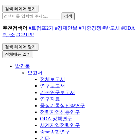
검색 레이어 열기
검색
추천검색어
#트럼프2기
#경제안보
#미중경쟁
#반도체
#ODA
#탄소
#CPTPP
검색 레이어 닫기
전체메뉴 열기
발간물
보고서
전체보고서
연구보고서
기본연구보고서
연구자료
중장기통상전략연구
전략지역심층연구
ODA 정책연구
세계지역전략연구
중국종합연구
기타