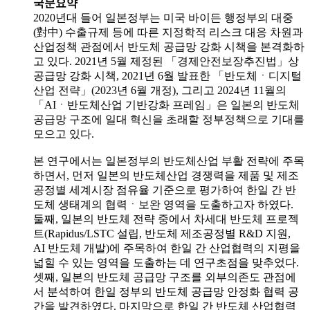
국문요약
2020년대 들어 일본정부는 미국 바이든 행정부의 대중
(對中) 수출규제 등에 따른 지정학적 리스크 대응 차원과
산업정책 관점에서 반도체 공급망 강화 시책을 본격화하
고 있다. 2021년 5월 제정된 「경제안전보장추진법」상
공급망 강화 시책, 2021년 6월 발표한 「반도체ㆍ디지털
산업 전략」(2023년 6월 개정), 그리고 2024년 11월의
「AIㆍ반도체산업 기반강화 프레임」은 일본의 반도체
공급망 구조에 일대 혁신을 초래할 정부정책으로 기대를
모으고 있다.
본 연구에서는 일본정부의 반도체산업 부활 전략에 주목
하면서, 먼저 일본의 반도체산업 경쟁력을 제품 및 제조
공정별 세계시장 점유율 기준으로 평가하여 한일 간 반
도체 생태계의 협력ㆍ보완 영역을 도출하고자 하였다.
둘째, 일본의 반도체 전략 중에서 차세대 반도체 프로젝
트(Rapidus/LSTC 설립, 반도체 제조공정별 R&D 지원,
AI 반도체 개발)에 주목하여 한일 간 산업협력의 지평을
넓힐 수 있는 영역을 도출하는 데 연구초점을 맞추었다.
셋째, 일본의 반도체 공급망 구조를 외부의존도 관점에
서 분석하여 한일 정부의 반도체 공급망 안정화 협력 공
간을 발견하였다. 마지막으로 한일 간 반도체 산업협력