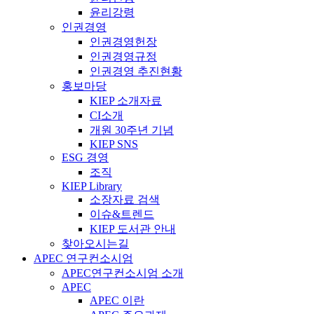
윤리강령
인권경영
인권경영헌장
인권경영규정
인권경영 추진현황
홍보마당
KIEP 소개자료
CI소개
개원 30주년 기념
KIEP SNS
ESG 경영
조직
KIEP Library
소장자료 검색
이슈&트렌드
KIEP 도서관 안내
찾아오시는길
APEC 연구컨소시엄
APEC연구컨소시엄 소개
APEC
APEC 이란