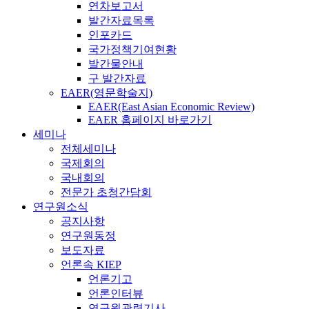
연차보고서
발간자료목록
인포카드
국가정책기여현황
발간물안내
구 발간자료
EAER(영문학술지)
EAER(East Asian Economic Review)
EAER 홈페이지 바로가기
세미나
전체세미나
국제회의
국내회의
전문가 초청간담회
연구원소식
공지사항
연구원동정
보도자료
언론속 KIEP
언론기고
언론인터뷰
연구원관련기사