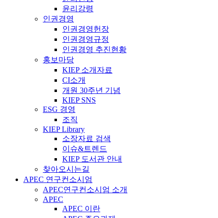
윤리강령
인권경영
인권경영헌장
인권경영규정
인권경영 추진현황
홍보마당
KIEP 소개자료
CI소개
개원 30주년 기념
KIEP SNS
ESG 경영
조직
KIEP Library
소장자료 검색
이슈&트렌드
KIEP 도서관 안내
찾아오시는길
APEC 연구컨소시엄
APEC연구컨소시엄 소개
APEC
APEC 이란