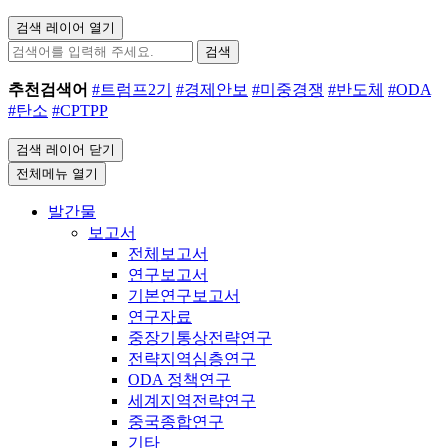
검색 레이어 열기
검색
추천검색어
#트럼프2기
#경제안보
#미중경쟁
#반도체
#ODA
#탄소
#CPTPP
검색 레이어 닫기
전체메뉴 열기
발간물
보고서
전체보고서
연구보고서
기본연구보고서
연구자료
중장기통상전략연구
전략지역심층연구
ODA 정책연구
세계지역전략연구
중국종합연구
기타