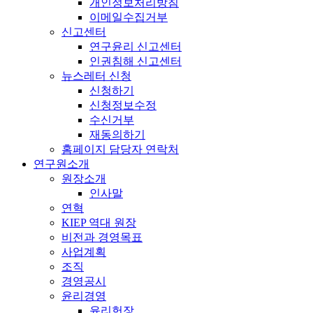
개인정보처리방침
이메일수집거부
신고센터
연구윤리 신고센터
인권침해 신고센터
뉴스레터 신청
신청하기
신청정보수정
수신거부
재동의하기
홈페이지 담당자 연락처
연구원소개
원장소개
인사말
연혁
KIEP 역대 원장
비전과 경영목표
사업계획
조직
경영공시
윤리경영
윤리헌장