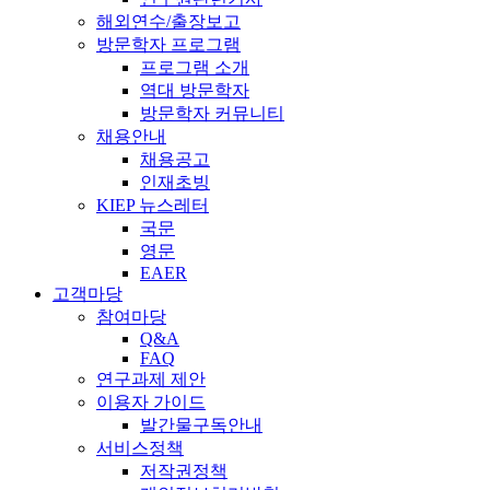
해외연수/출장보고
방문학자 프로그램
프로그램 소개
역대 방문학자
방문학자 커뮤니티
채용안내
채용공고
인재초빙
KIEP 뉴스레터
국문
영문
EAER
고객마당
참여마당
Q&A
FAQ
연구과제 제안
이용자 가이드
발간물구독안내
서비스정책
저작권정책