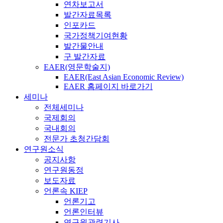
연차보고서
발간자료목록
인포카드
국가정책기여현황
발간물안내
구 발간자료
EAER(영문학술지)
EAER(East Asian Economic Review)
EAER 홈페이지 바로가기
세미나
전체세미나
국제회의
국내회의
전문가 초청간담회
연구원소식
공지사항
연구원동정
보도자료
언론속 KIEP
언론기고
언론인터뷰
연구원관련기사