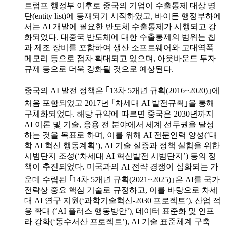
트럼프 행정부 이후로 중국의 기업이 수출통제 대상 명
단(entity list)에 등재되기 시작하였고, 바이든 행정부하에
서는 AI 개발에 필요한 반도체 수출통제가 시행되고 강
화되었다. 대중국 반도체에 대한 수출통제의 범위는 칩
과 제조 장비를 포함하여 생산 소프트웨어와 고대역폭
메모리 등으로 점차 확대되고 있으며, 아웃바운드 투자
규제 등으로 더욱 강화될 것으로 예상된다.
중국의 AI 발전 정책은 ｢13차 5개년 규획(2016~2020)｣에
처음 포함되었고 2017년 ｢차세대 AI 발전규획｣을 통해
구체화되었다. 해당 규약에 따르면 중국은 2030년까지
AI 이론 및 기술, 응용 전 분야에서 세계 선두권을 달성
하는 것을 목표로 하며, 이를 위해 AI 전문인력 양성(‘대
학 AI 혁신 행동계획’), AI 기술 실증과 정책 실험을 위한
시범단지 조성(‘차세대 AI 혁신발전 시범단지’) 등의 정
책이 추진되었다. 미국과의 AI 전략 경쟁이 심화되는 가
운데 수립된 ｢14차 5개년 규획(2021~2025)｣은 AI를 국가
전략상 중요 핵심 기술로 규정하고, 이를 바탕으로 차세
대 AI 연구 지원(‘과학기술혁신-2030 프로젝트’), 산업 적
용 확대 (‘AI 플러스 행동방안’), 데이터 표준화 및 인프
라 강화(‘동수서산 프로젝트’), AI 기술 표준체계 구축