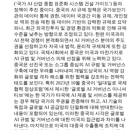
(‘국가 AI 산업 종합 표준화 시스템 건설 가이드’) 등의
정책이 추진 중이다. 중국의 AI 규제 정책은 국가보안기
관의 데이터 통제 권한, 데이터 국경간 이동 규제, 개인정
보 역외 전송 제한 등 데이터 기반의 강력한 규제로 요약
되나, 최근 외국인투자 및 경영 환경의 악화로 인해 규제
수준을 낮추는 방향으로 조정되고 있다. 한편 미국과의
AI 전략 경쟁이 본격화되면서 AI 거버넌스 분야의 주도
권을 선점하고자 자국 내 법적, 윤리적 규제체계 또한 강
화되고 있다. 국제사회에서 중국은 미국과 마찬가지로
AI 규범 및 거버넌스 의제 선점을 위해 노력하고 있다.
중국은 선진국 또는 소그룹 중심의 AI 규범 및 거버넌스
구축에 대한 우려를 나타내며 개발도상국의 AI 역량 강
화와 글로벌 격차 해소를 위한 협력을 강조하는 전략적
태도를 보인다. 특히 2023년 10월 중국이 ‘일대일로 국제
협력 정상포럼’에서 제시한 ‘글로벌 AI 거버넌스 이니셔
티브’에는 한 국가가 타국에 AI 제품 및 서비스를 제공하
는 경우 해당 국가의 주권을 존중해야 하고, AI 기술의
독점과 글로벌 AI 공급망의 단절화에 대해 반대한다는
내용이 포함되어 있는데, 이러한 중국의 시각은 글로벌
AI 규범 및 거버넌스에 대한 미국의 접근법과 차이를 나
타낸다. 마지막으로 미국의 대중국 수출통제 조치에 대