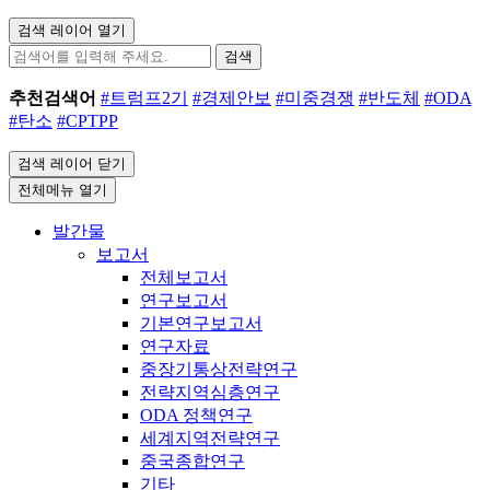
검색 레이어 열기
검색
추천검색어
#트럼프2기
#경제안보
#미중경쟁
#반도체
#ODA
#탄소
#CPTPP
검색 레이어 닫기
전체메뉴 열기
발간물
보고서
전체보고서
연구보고서
기본연구보고서
연구자료
중장기통상전략연구
전략지역심층연구
ODA 정책연구
세계지역전략연구
중국종합연구
기타