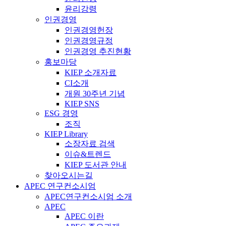
윤리강령
인권경영
인권경영헌장
인권경영규정
인권경영 추진현황
홍보마당
KIEP 소개자료
CI소개
개원 30주년 기념
KIEP SNS
ESG 경영
조직
KIEP Library
소장자료 검색
이슈&트렌드
KIEP 도서관 안내
찾아오시는길
APEC 연구컨소시엄
APEC연구컨소시엄 소개
APEC
APEC 이란