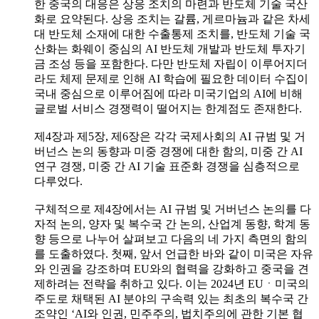
한 중국의 대응은 상응 조치의 마련과 반도체 기술 국산
화로 요약된다. 상응 조치는 갈륨, 게르마늄과 같은 차세
대 반도체 소재에 대한 수출통제 조치를, 반도체 기술 국
산화는 화웨이 중심의 AI 반도체 개발과 반도체 투자기
금 조성 등을 포함한다. 다만 반도체 자립이 이루어지더
라도 체제 문제로 인해 AI 학습에 필요한 데이터 수집이
국내 중심으로 이루어짐에 따라 미국기업의 AI에 비해
글로벌 서비스 경쟁력이 떨어지는 한계점도 존재한다.
제4장과 제5장, 제6장은 각각 국제사회의 AI 규범 및 거
버넌스 논의 동향과 미중 경쟁에 대한 함의, 미중 간 AI
연구 경쟁, 미중 간 AI 기술 표준화 경쟁을 심층적으로
다루었다.
구체적으로 제4장에서는 AI 규범 및 거버넌스 논의를 다
자적 논의, 양자 및 복수국 간 논의, 산업계 동향, 학계 동
향 등으로 나누어 살펴보고 다음의 네 가지 측면의 함의
를 도출하였다. 첫째, 앞서 언급한 바와 같이 미국은 자유
와 인권을 강조하며 EU와의 협력을 강화하고 중국을 견
제하려는 전략을 취하고 있다. 이는 2024년 EUㆍ미국의
주도로 채택된 AI 분야의 구속력 있는 최초의 복수국 간
조약인 ‘AI와 인권, 민주주의, 법치주의에 관한 기본 협