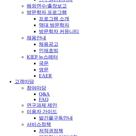
해외연수/출장보고
방문학자 프로그램
프로그램 소개
역대 방문학자
방문학자 커뮤니티
채용안내
채용공고
인재초빙
KIEP 뉴스레터
국문
영문
EAER
고객마당
참여마당
Q&A
FAQ
연구과제 제안
이용자 가이드
발간물구독안내
서비스정책
저작권정책