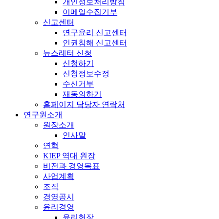
개인정보처리방침
이메일수집거부
신고센터
연구윤리 신고센터
인권침해 신고센터
뉴스레터 신청
신청하기
신청정보수정
수신거부
재동의하기
홈페이지 담당자 연락처
연구원소개
원장소개
인사말
연혁
KIEP 역대 원장
비전과 경영목표
사업계획
조직
경영공시
윤리경영
윤리헌장