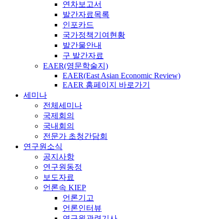
연차보고서
발간자료목록
인포카드
국가정책기여현황
발간물안내
구 발간자료
EAER(영문학술지)
EAER(East Asian Economic Review)
EAER 홈페이지 바로가기
세미나
전체세미나
국제회의
국내회의
전문가 초청간담회
연구원소식
공지사항
연구원동정
보도자료
언론속 KIEP
언론기고
언론인터뷰
연구원관련기사