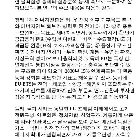
련 불확실성 충격의 실증분석 등 세 축으로 구분하여 살
펴보았다. 본 연구의 주요 내용은 다음과 같다.
첫째, EU 에너지전환은 러–우 전쟁 이후 기후목표 추구
와 에너지안보 확보가 병렬로 된 것이 아니라 상호 충돌
ㆍ보완하는 목표로 재배치되면서, 정책패키지가 ① 단기
공급충격 완화(수입선 다변화ㆍ비축ㆍ수요절감), ② 가
격급등 완충(표적 보조, 가격상한 등), ③ 중장기 구조전
환(재생에너지 인허가ㆍ투자 촉진, 계통ㆍ유연성 확충,
시장규칙 정비)으로 다층화되었다. 특히 EU는 국경 간
연계선과 통합시장을 활용해 수급 충격을 분산할 수 있
는 구조로 되어 있으며, 2030년 15% 연계목표는 이 완충
능력 강화를 제도화한 지표로 해석할 수 있다. 동시에
EU ETS는 전력ㆍ제조업ㆍ항공ㆍ해운까지 포괄하는 탄
소가격 신호를 제공하여 전력 부문의 연료전환과 투자결
정을 지속적으로 압박하는 제도적 배경으로 작동한다.
둘째, 국가 사례는 동일한 EU 프레임 아래에서도 초기
전원구성, 연료의존, 정치연합, 산업구조, 계통연계 수준
에 따라 전환경로가 달라짐을 보여 준다. 예컨대 독일은
가스ㆍ석탄ㆍ원전 정책의 급변(원전폐지 포함)과 재생
에너지 확대가 결합되면서 가격ㆍ계통유연성ㆍ사회수