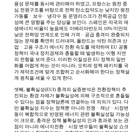
용성 문제를 동시에 관리해야 하였고, 프랑스는 원전 중
심 전원구조를 바탕으로 전력 탄소집약도는 낮지만 원전
가동률ㆍ보수ㆍ냉각수 등 운영리스크가 전력공급 안정
성에 큰 영향을 주는 양상을 보인다. 스페인은 자국의 재
생에너지 비율이 높음에도 이베리아반도의 10% 미만의
낮은 전력망 연계도로 인해 가격ㆍ공급 충격이 완충되지
않는 문제를 확연히 드러내며, 폴란드는 석탄 의존과 산
업ㆍ고용 구조가 에너지 전환 속도를 제약하며 EU 공통
정책이 국내 정치경제와 충돌할 때 발생하는 이행 지연
의 전형을 보여 준다. 이러한 이질성은 EU 정책의 일반
화를 어렵게 하는 것이 아니라, 오히려 정책 패키지를 국
가 제약조건에 맞게 조합하고 순서화해야 한다는 정책설
계 원칙을 세울 수 있게 한다.
셋째, 불확실성(EUI) 충격의 실증분석은 전환정책이 추
진되는 환경 자체가 불확실성에 의해 구조적으로 흔들릴
수 있다는 점을 정책담론에 연결하는 데 의의가 있다. 다
만 불확실성 지수는 정책뿐 아니라 전쟁ㆍ재난ㆍ시장변
동이 복합적으로 반영된 에너지 관련 불확실성일 가능성
이 크므로, 충격은 정책 불확실성의 인과 효과로 보는 관
점이 아니라 에너지전환ㆍ시장 변수들이 불확실성 쇼크