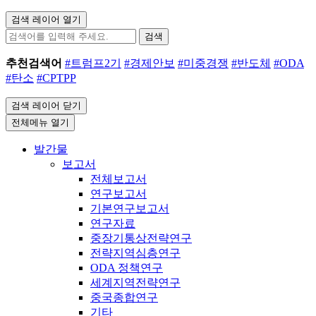
검색 레이어 열기
검색
추천검색어
#트럼프2기
#경제안보
#미중경쟁
#반도체
#ODA
#탄소
#CPTPP
검색 레이어 닫기
전체메뉴 열기
발간물
보고서
전체보고서
연구보고서
기본연구보고서
연구자료
중장기통상전략연구
전략지역심층연구
ODA 정책연구
세계지역전략연구
중국종합연구
기타