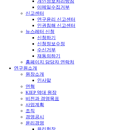
개인정보처리방침
이메일수집거부
신고센터
연구윤리 신고센터
인권침해 신고센터
뉴스레터 신청
신청하기
신청정보수정
수신거부
재동의하기
홈페이지 담당자 연락처
연구원소개
원장소개
인사말
연혁
KIEP 역대 원장
비전과 경영목표
사업계획
조직
경영공시
윤리경영
윤리헌장