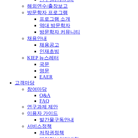
해외연수/출장보고
방문학자 프로그램
프로그램 소개
역대 방문학자
방문학자 커뮤니티
채용안내
채용공고
인재초빙
KIEP 뉴스레터
국문
영문
EAER
고객마당
참여마당
Q&A
FAQ
연구과제 제안
이용자 가이드
발간물구독안내
서비스정책
저작권정책