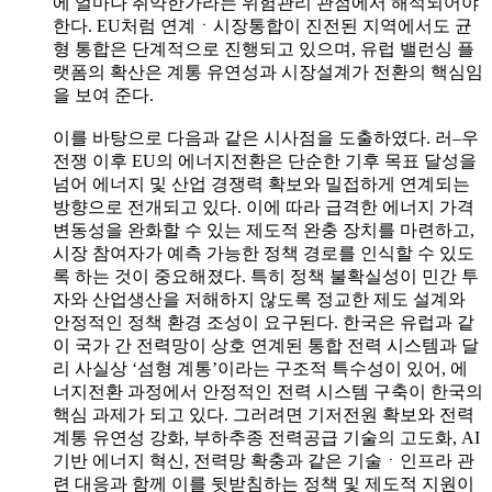
에 얼마나 취약한가라는 위험관리 관점에서 해석되어야
한다. EU처럼 연계ㆍ시장통합이 진전된 지역에서도 균
형 통합은 단계적으로 진행되고 있으며, 유럽 밸런싱 플
랫폼의 확산은 계통 유연성과 시장설계가 전환의 핵심임
을 보여 준다.
이를 바탕으로 다음과 같은 시사점을 도출하였다. 러–우
전쟁 이후 EU의 에너지전환은 단순한 기후 목표 달성을
넘어 에너지 및 산업 경쟁력 확보와 밀접하게 연계되는
방향으로 전개되고 있다. 이에 따라 급격한 에너지 가격
변동성을 완화할 수 있는 제도적 완충 장치를 마련하고,
시장 참여자가 예측 가능한 정책 경로를 인식할 수 있도
록 하는 것이 중요해졌다. 특히 정책 불확실성이 민간 투
자와 산업생산을 저해하지 않도록 정교한 제도 설계와
안정적인 정책 환경 조성이 요구된다. 한국은 유럽과 같
이 국가 간 전력망이 상호 연계된 통합 전력 시스템과 달
리 사실상 ‘섬형 계통’이라는 구조적 특수성이 있어, 에
너지전환 과정에서 안정적인 전력 시스템 구축이 한국의
핵심 과제가 되고 있다. 그러려면 기저전원 확보와 전력
계통 유연성 강화, 부하추종 전력공급 기술의 고도화, AI
기반 에너지 혁신, 전력망 확충과 같은 기술ㆍ인프라 관
련 대응과 함께 이를 뒷받침하는 정책 및 제도적 지원이