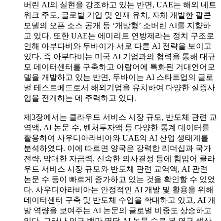
버린 AI의 실현을 강조하고 있는 반면, UAE는 해외 네트
워크 주도, 글로벌 기업 및 인재 유치, 자체 개발한 팔콘
모델의 오픈 소스 공개 등 ‘개방형’ 소버린 AI를 지향하
고 있다. 또한 UAE는 에미리트 연방제라는 정치 구조로
인해 아부다비와 두바이가 서로 다른 AI 전략을 보이고
있다. 즉 아부다비는 미국 AI 기업과의 협력을 통해 대규
모 데이터센터를 구축하고 아랍어에 특화된 거대언어모
델을 개발하고 있는 반면, 두바이는 AI 스타트업의 글로
벌 테스트베드로서 해외기업을 유치하여 다양한 실증사
업을 전개하는 데 주력하고 있다.
제3장에서는 클라우드 서비스 시장 규모, 반도체 관련 교
역액, AI 논문 수, 벤처투자액 등 다양한 통계 데이터를
활용하여 사우디아라비아와 UAE의 AI 산업 생태계를
분석하였다. 이에 따르면 양국은 강력한 리더십과 국가
전략, 막대한 자금력, 신속한 의사결정 등에 힘입어 클라
우드 서비스 시장 규모와 반도체 관련 교역액, AI 관련
논문 수 등이 빠르게 증가하고 있는 것을 확인할 수 있었
다. 사우디아라비아는 안정적인 AI 개발 및 활용을 위해
데이터센터 구축 및 반도체 수입을 확대하고 있고, AI 개
발 역량을 보여주는 AI 논문의 글로벌 비중도 상승하고
있다. 그러나 인구 백만 명당 AI 논문 수로 본 연구 생산