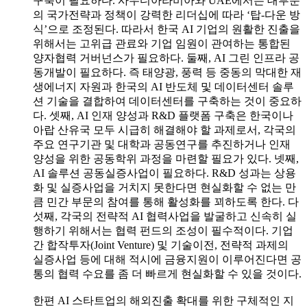
구축이 필요하다. 사우디아라비아와 UAE에서는 대부분
의 국가전략과 정책이 강력한 리더십에 따라 ‘탑-다운 방
식’으로 조정된다. 따라서 한국 AI 기업의 원활한 진출을
위해서는 고위급 관료와 기업 임원이 관여하는 통합된
양자협력 거버넌스가 필요하다. 둘째, AI 그린 인프라 공
동개발이 필요하다. 즉 태양광, 풍력 등 중동의 막대한 재
생에너지 자원과 한국의 AI 반도체 및 데이터센터 솔루
션 기술을 결합하여 데이터센터를 구축하는 것이 중요하
다. 셋째, AI 인재 양성과 R&D 플랫폼 구축은 한국이나
아랍 산유국 모두 시급히 해결해야 할 과제로서, 각국의
주요 연구기관 및 대학과 공동연구를 추진하거나 인재
양성을 위한 공동학위 과정을 마련할 필요가 있다. 넷째,
AI 솔루션 공동실증사업이 필요하다. R&D 성과는 상용
화 및 실증사업을 거치지 못한다면 현실화할 수 없는 만
큼 민간 부문의 참여를 통해 활성화를 꾀하도록 한다. 다
섯째, 각국의 전략적 AI 협력사업을 발굴하고 신속히 실
행하기 위해서는 협력 펀드의 조성이 필수적이다. 기업
간 합작투자(Joint Venture) 및 기술이전, 전략적 과제의
실증사업 등에 대해 적시에 금융지원이 이루어진다면 공
통의 협력 수요를 좀 더 빠르게 현실화할 수 있을 것이다.
한편 AI 스타트업의 해외진출 확대를 위한 구체적인 지