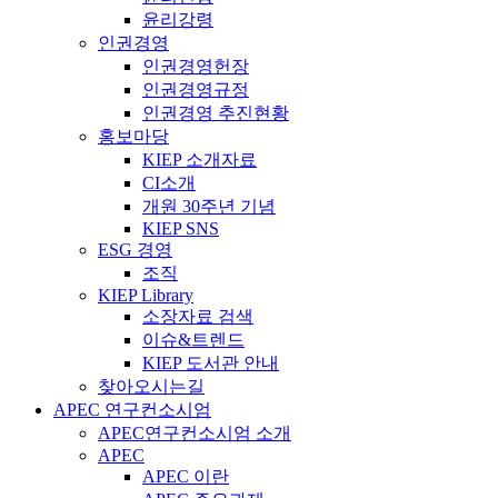
윤리강령
인권경영
인권경영헌장
인권경영규정
인권경영 추진현황
홍보마당
KIEP 소개자료
CI소개
개원 30주년 기념
KIEP SNS
ESG 경영
조직
KIEP Library
소장자료 검색
이슈&트렌드
KIEP 도서관 안내
찾아오시는길
APEC 연구컨소시엄
APEC연구컨소시엄 소개
APEC
APEC 이란