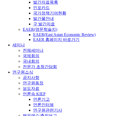
발간자료목록
인포카드
국가정책기여현황
발간물안내
구 발간자료
EAER(영문학술지)
EAER(East Asian Economic Review)
EAER 홈페이지 바로가기
세미나
전체세미나
국제회의
국내회의
전문가 초청간담회
연구원소식
공지사항
연구원동정
보도자료
언론속 KIEP
언론기고
언론인터뷰
연구원관련기사
해외연수/출장보고