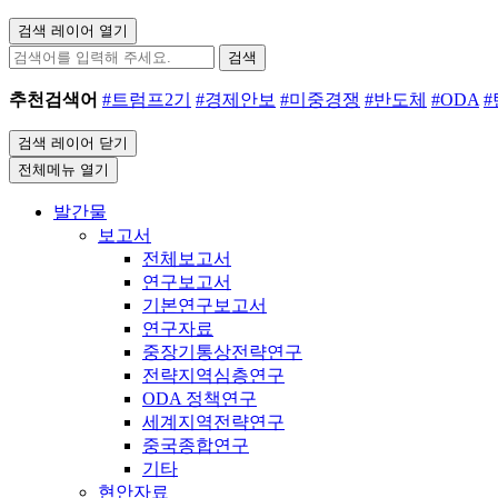
검색 레이어 열기
검색
추천검색어
#트럼프2기
#경제안보
#미중경쟁
#반도체
#ODA
검색 레이어 닫기
전체메뉴 열기
발간물
보고서
전체보고서
연구보고서
기본연구보고서
연구자료
중장기통상전략연구
전략지역심층연구
ODA 정책연구
세계지역전략연구
중국종합연구
기타
현안자료