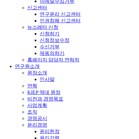
이메일수집거부
신고센터
연구윤리 신고센터
인권침해 신고센터
뉴스레터 신청
신청하기
신청정보수정
수신거부
재동의하기
홈페이지 담당자 연락처
연구원소개
원장소개
인사말
연혁
KIEP 역대 원장
비전과 경영목표
사업계획
조직
경영공시
윤리경영
윤리헌장
윤리강령