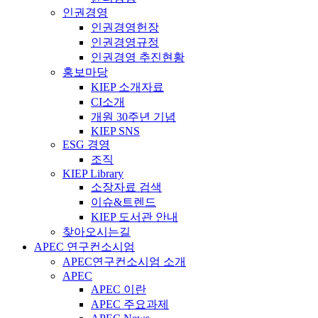
인권경영
인권경영헌장
인권경영규정
인권경영 추진현황
홍보마당
KIEP 소개자료
CI소개
개원 30주년 기념
KIEP SNS
ESG 경영
조직
KIEP Library
소장자료 검색
이슈&트렌드
KIEP 도서관 안내
찾아오시는길
APEC 연구컨소시엄
APEC연구컨소시엄 소개
APEC
APEC 이란
APEC 주요과제