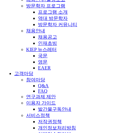
방문학자 프로그램
프로그램 소개
역대 방문학자
방문학자 커뮤니티
채용안내
채용공고
인재초빙
KIEP 뉴스레터
국문
영문
EAER
고객마당
참여마당
Q&A
FAQ
연구과제 제안
이용자 가이드
발간물구독안내
서비스정책
저작권정책
개인정보처리방침