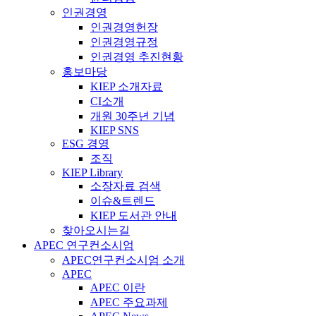
인권경영
인권경영헌장
인권경영규정
인권경영 추진현황
홍보마당
KIEP 소개자료
CI소개
개원 30주년 기념
KIEP SNS
ESG 경영
조직
KIEP Library
소장자료 검색
이슈&트렌드
KIEP 도서관 안내
찾아오시는길
APEC 연구컨소시엄
APEC연구컨소시엄 소개
APEC
APEC 이란
APEC 주요과제