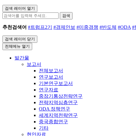
검색 레이어 열기
검색
추천검색어
#트럼프2기
#경제안보
#미중경쟁
#반도체
#ODA
검색 레이어 닫기
전체메뉴 열기
발간물
보고서
전체보고서
연구보고서
기본연구보고서
연구자료
중장기통상전략연구
전략지역심층연구
ODA 정책연구
세계지역전략연구
중국종합연구
기타
현안자료