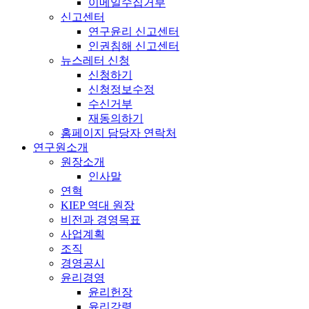
이메일수집거부
신고센터
연구윤리 신고센터
인권침해 신고센터
뉴스레터 신청
신청하기
신청정보수정
수신거부
재동의하기
홈페이지 담당자 연락처
연구원소개
원장소개
인사말
연혁
KIEP 역대 원장
비전과 경영목표
사업계획
조직
경영공시
윤리경영
윤리헌장
윤리강령