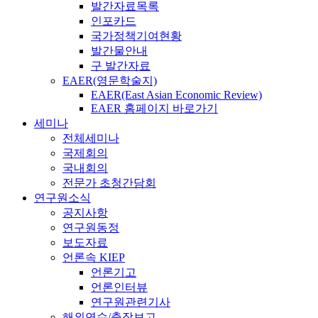
발간자료목록
인포카드
국가정책기여현황
발간물안내
구 발간자료
EAER(영문학술지)
EAER(East Asian Economic Review)
EAER 홈페이지 바로가기
세미나
전체세미나
국제회의
국내회의
전문가 초청간담회
연구원소식
공지사항
연구원동정
보도자료
언론속 KIEP
언론기고
언론인터뷰
연구원관련기사
해외연수/출장보고