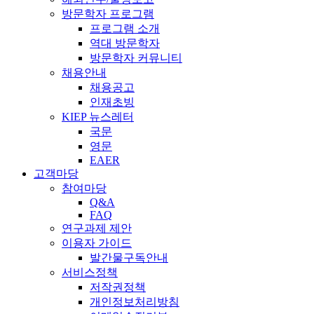
방문학자 프로그램
프로그램 소개
역대 방문학자
방문학자 커뮤니티
채용안내
채용공고
인재초빙
KIEP 뉴스레터
국문
영문
EAER
고객마당
참여마당
Q&A
FAQ
연구과제 제안
이용자 가이드
발간물구독안내
서비스정책
저작권정책
개인정보처리방침