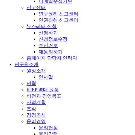
이메일수집거부
신고센터
연구윤리 신고센터
인권침해 신고센터
뉴스레터 신청
신청하기
신청정보수정
수신거부
재동의하기
홈페이지 담당자 연락처
연구원소개
원장소개
인사말
연혁
KIEP 역대 원장
비전과 경영목표
사업계획
조직
경영공시
윤리경영
윤리헌장
윤리강령