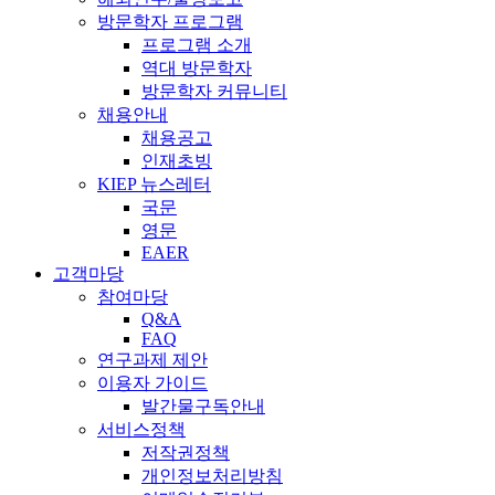
방문학자 프로그램
프로그램 소개
역대 방문학자
방문학자 커뮤니티
채용안내
채용공고
인재초빙
KIEP 뉴스레터
국문
영문
EAER
고객마당
참여마당
Q&A
FAQ
연구과제 제안
이용자 가이드
발간물구독안내
서비스정책
저작권정책
개인정보처리방침