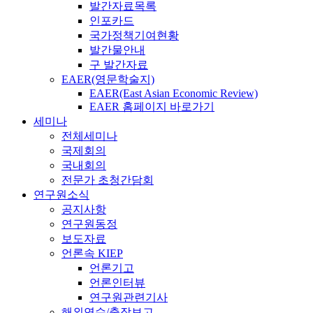
발간자료목록
인포카드
국가정책기여현황
발간물안내
구 발간자료
EAER(영문학술지)
EAER(East Asian Economic Review)
EAER 홈페이지 바로가기
세미나
전체세미나
국제회의
국내회의
전문가 초청간담회
연구원소식
공지사항
연구원동정
보도자료
언론속 KIEP
언론기고
언론인터뷰
연구원관련기사
해외연수/출장보고