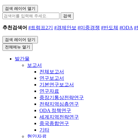
검색 레이어 열기
검색
추천검색어
#트럼프2기
#경제안보
#미중경쟁
#반도체
#ODA
검색 레이어 닫기
전체메뉴 열기
발간물
보고서
전체보고서
연구보고서
기본연구보고서
연구자료
중장기통상전략연구
전략지역심층연구
ODA 정책연구
세계지역전략연구
중국종합연구
기타
현안자료