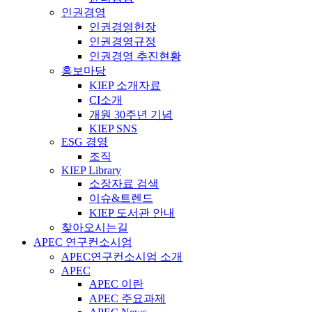
인권경영
인권경영헌장
인권경영규정
인권경영 추진현황
홍보마당
KIEP 소개자료
CI소개
개원 30주년 기념
KIEP SNS
ESG 경영
조직
KIEP Library
소장자료 검색
이슈&트렌드
KIEP 도서관 안내
찾아오시는길
APEC 연구컨소시엄
APEC연구컨소시엄 소개
APEC
APEC 이란
APEC 주요과제