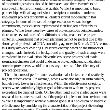
of monitoring sessions should be increased, and there is much to be
improved in terms of monitoring quality. While it is important to build
partnerships with aid agencies in the recipient countries in order to
implement projects efficiently, all clusters scored moderately in this
category. In terms of the rate of budget execution versus budget
commitment, most clusters implemented their budgets efficiently as
planned. While there were few cases of project periods being extended,
there were several cases of modifications being made to the project
contents. Considering that project planning cannot be perfect due to the
shortage of professional ODA consulting agencies in Korea’s ODA sector,
this study avoided lowering CPI scores entirely based on the number of
changes made. Instead, the background and gravity of each change were
considered in the evaluation. Nevertheless, some projects had made
significant changes that could undermine project efficiency, indicating
some improvements would be necessary in terms of the efficiency of
project operations.
Third, in terms of performance evaluation, all clusters scored relatively
high in effectiveness. On average, scores were also high in sustainability,
but relatively lower in effectiveness. Within the effectiveness category,
scores were particularly high in goal achievement with many projects
exceeding the planned goals. On the other hand, some inadequacies were
revealed in ex-ante evaluations of the project implementation environment.
While it is important to achieve planned goals, it is also crucial to improve
effectiveness by considering the characteristics of the project site during
project implementation. Rwanda’s distinct project environment