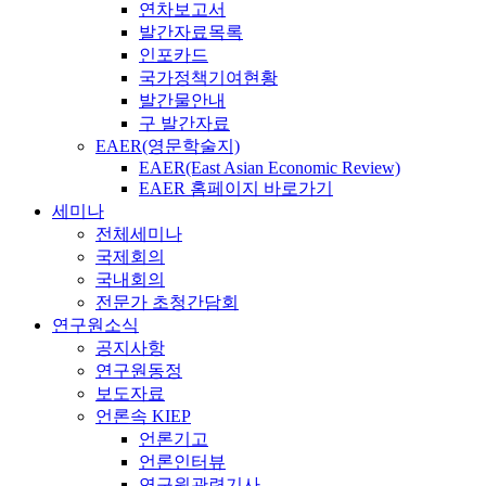
연차보고서
발간자료목록
인포카드
국가정책기여현황
발간물안내
구 발간자료
EAER(영문학술지)
EAER(East Asian Economic Review)
EAER 홈페이지 바로가기
세미나
전체세미나
국제회의
국내회의
전문가 초청간담회
연구원소식
공지사항
연구원동정
보도자료
언론속 KIEP
언론기고
언론인터뷰
연구원관련기사