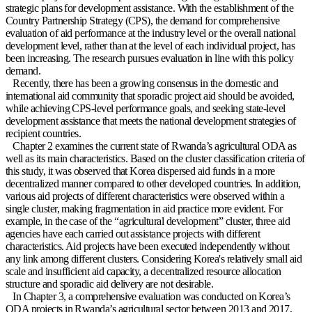
strategic plans for development assistance. With the establishment of the
Country Partnership Strategy (CPS), the demand for comprehensive
evaluation of aid performance at the industry level or the overall national
development level, rather than at the level of each individual project, has
been increasing. The research pursues evaluation in line with this policy
demand.
Recently, there has been a growing consensus in the domestic and
international aid community that sporadic project aid should be avoided,
while achieving CPS-level performance goals, and seeking state-level
development assistance that meets the national development strategies of
recipient countries.
Chapter 2 examines the current state of Rwanda’s agricultural ODA as
well as its main characteristics. Based on the cluster classification criteria of
this study, it was observed that Korea dispersed aid funds in a more
decentralized manner compared to other developed countries. In addition,
various aid projects of different characteristics were observed within a
single cluster, making fragmentation in aid practice more evident. For
example, in the case of the “agricultural development” cluster, three aid
agencies have each carried out assistance projects with different
characteristics. Aid projects have been executed independently without
any link among different clusters. Considering Korea's relatively small aid
scale and insufficient aid capacity, a decentralized resource allocation
structure and sporadic aid delivery are not desirable.
In Chapter 3, a comprehensive evaluation was conducted on Korea’s
ODA projects in Rwanda’s agricultural sector between 2013 and 2017,