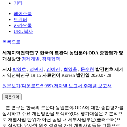
기타
페이스북
트위터
카카오톡
URL 복사
목록으로
세계지역전략연구
한국의 르완다 농업분야 ODA 종합평가 및
개선방안
경제개발
,
경제협력
저자
박영호
,
정민지
,
김예진
,
최영출
,
문수현
발간번호
세계
지역전략연구 19-15
자료언어
Korean
발간일
2020.07.28
원문보기(다운로드:5,959)
저자별 보고서
주제별 보고서
국문요약
본 연구는 한국의 르완다 농업분야 ODA에 대한 종합평가를
실시하고 주요 개선방안을 모색하였다. 평가대상은 기본적으
로 개별사업 단위가 아닌 농업 내 세부사업부문(클러스터)으
로 삼았다. 유사한 원조 성격을 가진 개별사업들을 그룹으로