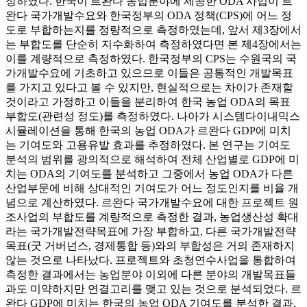
정하였다. 한국이 르완다 농업분야에 제공한 ODA 사업이 르
완다 국가개발수요와 한국정부의 ODA 정책(CPS)에 어느 정
도로 부합하는지를 정량적으로 측정하였는데, 앞서 제3장에서
는 부합도를 단순히 지수화하여 측정하였다면 본 제4장에서는
이를 계량적으로 측정하였다. 한국정부의 CPS는 수원국의 국
가개발수요에 기초하고 있으므로 이들은 공통적인 개발목표
를 가지고 있다고 볼 수 있지만, 현실적으로는 차이가 존재할
것이라고 가정하고 이들을 분리하여 한국 농업 ODA의 목표
부합도(관련성 정도)를 측정하였다. 나아가 시스템다이내믹스
시뮬레이션을 통해 한국의 농업 ODA가 르완다 GDP에 미치
는 기여도와 고용유발 효과를 추정하였다. 본 연구는 기여도
분석의 범위를 광의적으로 해석하여 전체 산업별로 GDP에 미
치는 ODA의 기여도를 분석하고 그중에서 농업 ODA가 다른
산업부문에 비해 상대적인 기여도가 어느 정도인지를 비율 개
념으로 계산하였다. 르완다 국가개발수요에 대한 프로젝트 원
조사업의 부합도를 계량적으로 측정한 결과, 농업생산성 확대
라는 국가개발전략목표에 가장 부합하고, 다른 국가개발전략
목표(굿 거버넌스, 경제통합 등)와의 부합성은 거의 존재하지
않는 것으로 나타났다. 프로젝트와 초청연수사업을 통합하여
측정한 결과에서는 농업분야 이외에 다른 분야의 개발목표들
과도 미약하지만 연결고리를 맺고 있는 것으로 분석되었다. 르
완다 GDP에 미치는 한국의 농업 ODA 기여도를 분석한 결과,