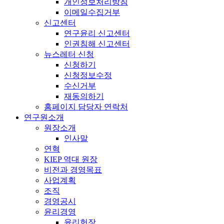
개인정보처리방침
이메일수집거부
신고센터
연구윤리 신고센터
인권침해 신고센터
뉴스레터 신청
신청하기
신청정보수정
수신거부
재동의하기
홈페이지 담당자 연락처
연구원소개
원장소개
인사말
연혁
KIEP 역대 원장
비전과 경영목표
사업계획
조직
경영공시
윤리경영
윤리헌장