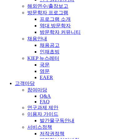
해외연수/출장보고
방문학자 프로그램
프로그램 소개
역대 방문학자
방문학자 커뮤니티
채용안내
채용공고
인재초빙
KIEP 뉴스레터
국문
영문
EAER
고객마당
참여마당
Q&A
FAQ
연구과제 제안
이용자 가이드
발간물구독안내
서비스정책
저작권정책