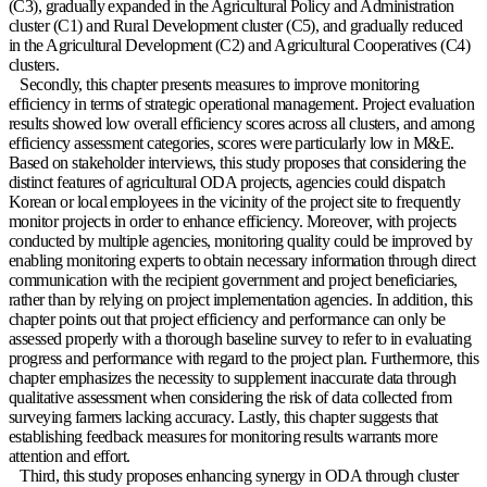
(C3), gradually expanded in the Agricultural Policy and Administration
cluster (C1) and Rural Development cluster (C5), and gradually reduced
in the Agricultural Development (C2) and Agricultural Cooperatives (C4)
clusters.
Secondly, this chapter presents measures to improve monitoring
efficiency in terms of strategic operational management. Project evaluation
results showed low overall efficiency scores across all clusters, and among
efficiency assessment categories, scores were particularly low in M&E.
Based on stakeholder interviews, this study proposes that considering the
distinct features of agricultural ODA projects, agencies could dispatch
Korean or local employees in the vicinity of the project site to frequently
monitor projects in order to enhance efficiency. Moreover, with projects
conducted by multiple agencies, monitoring quality could be improved by
enabling monitoring experts to obtain necessary information through direct
communication with the recipient government and project beneficiaries,
rather than by relying on project implementation agencies. In addition, this
chapter points out that project efficiency and performance can only be
assessed properly with a thorough baseline survey to refer to in evaluating
progress and performance with regard to the project plan. Furthermore, this
chapter emphasizes the necessity to supplement inaccurate data through
qualitative assessment when considering the risk of data collected from
surveying farmers lacking accuracy. Lastly, this chapter suggests that
establishing feedback measures for monitoring results warrants more
attention and effort.
Third, this study proposes enhancing synergy in ODA through cluster