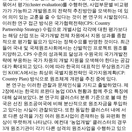
묶어서 평가(cluster evaluation)를 수행하면, 사업부문별 비교평
가가 가능하고 개발원조의 전략적 추진방안을 모색하는 데 있
어 의미 있는 교훈을 줄 수 있다는 것이 본 연구의 시발점이다.
이러한 연구 접근 방식은 국가협력전략(CPS: Country
Partnership Strategy) 수립으로 개별사업 각각에 대한 평가보다
는 해당 산업 또는 국가개발 전체 차원에서 지원 성과를 종합
적으로 평가할 필요가 있다는 정책수요를 반영한 것이다. 최근
들어 국내 및 국제원조사회에서는 산발적인 프로젝트 원조를
지양하고, CPS 수준의 성과목표 달성과 수원국의 국가개발전
략에 부응하는 국가 차원의 개발 지원을 모색해야 한다는 공감
대가 확대되고 있다. 이에 따라 한국의 대표적인 무상원조기관
인 KOICA에서는 최상위 국별지원전략인 국가지원계획(CP:
Country Plan) 방식으로 원조체계 개편을 추진 중에 있다.
본 연구는 이러한 관찰과 문제인식을 가지고 출발하였다. 제
2장에서는 한국의 르완다 농업 ODA 현황과 함께 주요 특징에
대해 살펴보았다. 본 연구의 클러스터 분류 기준으로 볼 때 한
국은 선진 원조공여국에 비해 분산적으로 원조자금을 투입하
고 있다는 사실이 관찰되었다. 또한 동일한 클러스터 내에 서
로 다른 성격을 가진 여러 원조사업이 존재하는 등 파편화 현
상이 뚜렷하게 나타났다. 예컨대 ‘농업개발’ 클러스터의 경우
3개 원조기관이 각기 다른 성격의 원조사업을 수행하고 있으