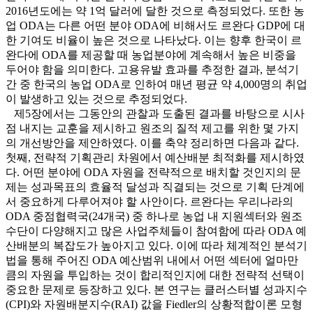
2016년도에는 약 1억 달러에 달한 것으로 측정되었다. 또한 농
업 ODA는 다른 어떤 분야 ODA에 비해서도 르완다 GDP에 대
한 기여도 비율이 높은 것으로 나타났다. 이는 향후 한국이 르
완다에 ODA를 제공할 때 농업분야에 계속해서 높은 비중을
두어야 함을 의미한다. 고용유발 효과를 추정한 결과, 분석기
간 중 한국의 농업 ODA로 인하여 매년 평균 약 4,000명의 취업
이 발생하고 있는 것으로 추정되었다.
제5장에서는 그동안의 관찰과 도출된 결과를 바탕으로 시사
점 내지는 교훈을 제시하고 원조의 질적 제고를 위한 몇 가지
의 개선방안을 제안하였다. 이를 축약 정리하면 다음과 같다.
첫째, 전략적 기획관리 차원에서 예산배분 최적화를 제시하였
다. 어떤 분야에 ODA 자원을 전략적으로 배치할 것인지의 문
제는 성과목표의 효율적 달성과 직결되는 것으로 기획 단계에
서 중요하게 다루어져야 할 사안이다. 르완다는 우리나라의
ODA 중점협력국(24개국) 중 하나로 농업 내 지원섹터와 원조
수단이 다양해지고 많은 사업주체들이 참여함에 따라 ODA 예
산배분의 복잡도가 높아지고 있다. 이에 따라 체계적인 분석기
법을 통해 주어진 ODA 예산범위 내에서 어떤 섹터에 얼마만
큼의 자원을 투입하는 것이 합리적인지에 대한 전략적 선택이
중요한 문제로 등장하고 있다. 본 연구는 클러스터별 성과지수
(CPI)와 자원배분지수(RAI) 값을 Fiedler의 상황적합이론 모형