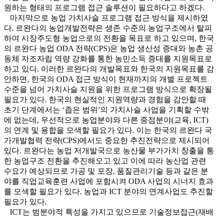
원하는 형태의 프로그램 접근 솔루션이 필요하다고 하겠다.
마지막으로 농업 가치사슬 프로그램 접근 방식을 제시하였
다. 르완다의 농업개발전략은 생존 수준의 농업구조에서 탈피
하여 시장주도형 농업으로의 전환을 목표로 하고 있으며, 한국
의 르완다 농업 ODA 전략(CPS)은 농업 생산성 증대와 농촌 공
동체 자조자립 역량 강화를 통한 농민소득 증대를 지원목표로
하고 있다. 이러한 르완다의 개발목표와 한국의 지원목표를 감
안하면, 한국의 ODA 접근 방식이 현재까지의 개별 프로젝트
수준을 넘어 가치사슬 지원을 위한 프로그램 방식으로 확장될
필요가 있다. 한국의 현실적인 지원역량과 경험을 감안할 때
초기 단계에서는 ‘좁은 범위’의 가치사슬 사업을 기획할 수밖
에 없는데, 우선적으로 농업분야와 다른 중점분야(교육, ICT)
의 연계 및 융합을 모색할 필요가 있다. 이는 한국의 르완다 국
가개발협력 전략(CPS)에서도 중요한 추진전략으로 제시되어
있다. 르완다는 농업 저개발국으로 농산물 부가가치 창출을 통
한 농업구조 전환을 추진해오고 있고 이에 따라 농산업 관련
수요가 예상되므로 가공 및 포장, 품질관리기술 등과 같은 분
야를 직업교육훈련 사업에 포함시켜 ODA 사업의 시너지 효과
를 모색할 필요가 있다. 농업과 ICT 분야의 연계사업도 추진할
필요가 있다.
ICT는 범분야적 특성을 가지고 있으므로 기술정보접근(재배