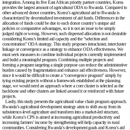
integration. Among its five East African priority partner countries, Korea
provides the largest amount of agricultural ODA to Rwanda. Compared to
other advanced donor countries, Korea’s agricultural aid to Rwanda is
characterized by decentralized investment of aid funds. Differences in the
allocation of funds could be due to each donor country’s unique aid
policies or comparative advantages, so it is not an issue to be simply
judged right or wrong. However, such dispersed allocation is not desirable
considering Korea’s limited aid capacity and the “selection and
concentration” ODA strategy. This study proposes intracluster, intercluster
linkage or convergence as a strategy to enhance ODA effectiveness. We
must seek measures to combine individual projects currently implemented
and build a meaningful program. Combining multiple projects and
forming a program targeting a single purpose can reduce the administrative
burden caused by fragmentation and enhance aid effectiveness. However,
since it would be difficult to create a “convergence program” simply by
tying existing projects without a framework established at the planning
stage, we would need an approach where a core cluster is selected as the
backbone and other clusters are linked around it or reinforced with future
projects.
Lastly, this study presents the agricultural value chain program approach.
Rwanda’s agricultural development strategy aims to shift away from its
subsistence-level agriculture and transform into a market-led structure,
while Korea’s CPS is aimed at increasing agricultural productivity and
increasing farmers’ income by strengthening self-help capacity in rural
communities. Considering Rwanda’s development goals and Korea’s aid