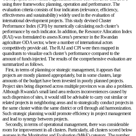
using three frameworks: planning, operation and performance. The
evaluation criteria consists of four indicators (relevance, efficiency,
effectiveness and sustainability) widely used in the evaluation of
international development projects. This study devised Cluster
Performance Index (CPI) by numerically calculating each cluster’s
performance by each indicator. In addition, the Resource Allocation Index
(RAI) was formulated to assess Korea’s presence in the Rwandan
agriculture ODA sector, where a number of international actors
competitively provide aid. The RAI and CPI were then mapped in
quandrants to visualize each cluster’s performance compared to the
amount of funds injected. The results of the comprehensive evaluation are
summarized as follows.
First, in terms of planning or strategic management, it appears that
projects are mostly planned appropriately, but in some clusters, large
amounts of the budget have been invested in poorly planned projects.
Project sites being dispersed across multiple provinces was also a problem.
Although Rwanda’s small land area reduces inconveniences caused by
such dispersion of sites, it would still be advisable to carry out similar or
related projects in neighboring areas and to strategically conduct projects in
the same cluster within the same district or cell through aid harmonization.
Such strategic planning would promote efficiency in project management
and lead to synergy between projects.
Secondly, in terms of operational management, there was considerable
room for improvement in all clusters. Particularly, all clusters scored below
average in the Monitoring and Evaluation (M&E) category. The number