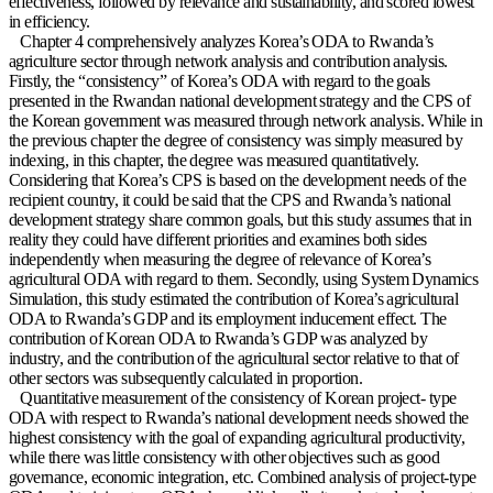
effectiveness, followed by relevance and sustainability, and scored lowest
in efficiency.
Chapter 4 comprehensively analyzes Korea’s ODA to Rwanda’s
agriculture sector through network analysis and contribution analysis.
Firstly, the “consistency” of Korea’s ODA with regard to the goals
presented in the Rwandan national development strategy and the CPS of
the Korean government was measured through network analysis. While in
the previous chapter the degree of consistency was simply measured by
indexing, in this chapter, the degree was measured quantitatively.
Considering that Korea’s CPS is based on the development needs of the
recipient country, it could be said that the CPS and Rwanda’s national
development strategy share common goals, but this study assumes that in
reality they could have different priorities and examines both sides
independently when measuring the degree of relevance of Korea’s
agricultural ODA with regard to them. Secondly, using System Dynamics
Simulation, this study estimated the contribution of Korea’s agricultural
ODA to Rwanda’s GDP and its employment inducement effect. The
contribution of Korean ODA to Rwanda’s GDP was analyzed by
industry, and the contribution of the agricultural sector relative to that of
other sectors was subsequently calculated in proportion.
Quantitative measurement of the consistency of Korean project- type
ODA with respect to Rwanda’s national development needs showed the
highest consistency with the goal of expanding agricultural productivity,
while there was little consistency with other objectives such as good
governance, economic integration, etc. Combined analysis of project-type