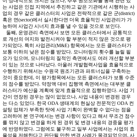
이 상대적으로 크지는 않으나, 추후 원조조화를 통해 관련 있
는 사업은 인접 지역에서 추진하고 같은 기관에서 시행하는 사
업의 경우 같은 클러스터의 사업은 전략적으로 같은 군(district)
혹은 면(sector)에서 실시한다면 더욱 효율적인 사업관리가 가
능하며 사업간 시너지 효과를 낼 수 있을 것으로 보인다.
둘째, 운영관리 측면에서 보면 모든 클러스터에서 공통적으
로 개선의 여지와 발전시켜야 할 부분이 적지 않은 것으로 평
가되었다. 특히 사업관리(M&E) 항목에서는 모든 클러스터가
보통 이하의 낮은 점수를 받았다. 모니터링의 횟수를 늘릴 필
요가 있으며, 모니터링의 질적인 측면에서도 여러 개선할 부분
이 있는 것으로 나타났다. 아울러 개발협력사업을 효율적으로
수행하기 위해서는 수원국 원조기관과 파트너십을 구축하는
것이 중요한데, 이 평가항목에서는 모든 클러스터가 보통 수준
의 점수를 받았다. 약정액 대비 집행액 측면에서는 대부분 클
러스터가 예산을 계획에 맞게 효율적으로 집행하였다. 사업 기
간이 연장된 경우는 많이 없었으나, 사업 내용이 변경된 경우
는 다소 있었다. 한국 ODA 생태계의 현실상 전문적인 ODA 컨
설팅 업체가 부족한 탓에 사업 기획이 완벽할 수 없다는 점을
고려하여 본 연구에서는 변경 사항이 있다고 해서 무조건 점수
를 깎지 않고 변경을 하게 된 경위 및 변경 내용의 경중을 평가
에 반영하였다. 그럼에도 불구하고 일부 사업에서는 사업의 효
율성을 저해한다고 판단될 만한 변경 사례가 목격되었으며, 사