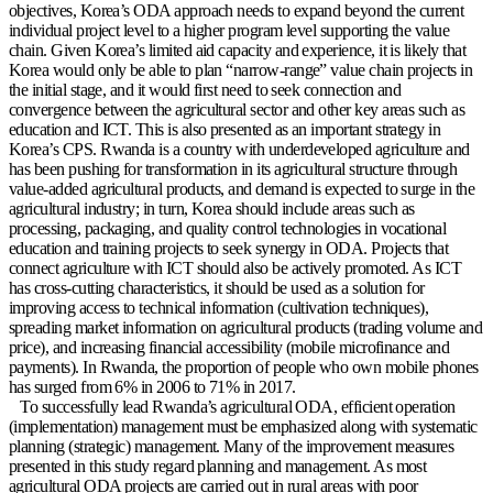
objectives, Korea’s ODA approach needs to expand beyond the current
individual project level to a higher program level supporting the value
chain. Given Korea’s limited aid capacity and experience, it is likely that
Korea would only be able to plan “narrow-range” value chain projects in
the initial stage, and it would first need to seek connection and
convergence between the agricultural sector and other key areas such as
education and ICT. This is also presented as an important strategy in
Korea’s CPS. Rwanda is a country with underdeveloped agriculture and
has been pushing for transformation in its agricultural structure through
value-added agricultural products, and demand is expected to surge in the
agricultural industry; in turn, Korea should include areas such as
processing, packaging, and quality control technologies in vocational
education and training projects to seek synergy in ODA. Projects that
connect agriculture with ICT should also be actively promoted. As ICT
has cross-cutting characteristics, it should be used as a solution for
improving access to technical information (cultivation techniques),
spreading market information on agricultural products (trading volume and
price), and increasing financial accessibility (mobile microfinance and
payments). In Rwanda, the proportion of people who own mobile phones
has surged from 6% in 2006 to 71% in 2017.
To successfully lead Rwanda’s agricultural ODA, efficient operation
(implementation) management must be emphasized along with systematic
planning (strategic) management. Many of the improvement measures
presented in this study regard planning and management. As most
agricultural ODA projects are carried out in rural areas with poor