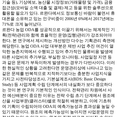
기술 등), 기상예보, 농산물 시장정보(거래물량 및 가격), 금융
접근성(모바일 소액 대출 및 결제) 제고 등을 위한 솔루션으로
활용할 필요가 있다. 르완다에서도 정보통신 바람이 불면서 휴
대폰을 소유하고 있는 인구비중이 2006년 6%에서 2017년에는
71%로 크게 늘어났다.
르완다 농업 ODA를 성공적으로 이끌기 위해서는 체계적인 기
획(전략)관리와 함께 효율적인 운영(집행)관리가 강조되어야
한다. 본 연구에서 제시하는 개선방안 다수는 기획관리 측면에
해당한다. 농업 ODA 사업 대부분은 제반 사업 추진 여건이 열
악한 농촌지역에서 수행되고 있어 추가적인 물류비용 발생에
따른 사업비의 추가부담, 부실한 모니터링, 사업일정 지연 등
과 같은 문제가 부득이하게 발생하는 경우가 다반사이다. 이러
한 현실적인 상황을 고려한다면 운영관리상에 나타나고 있는
같은 문제를 반복적으로 지적하기보다는 충분한 사업지식을
가지고 사전타당성조사, 기본설계조사(BDS: Basic Design
Study) 등 사업계획 수립 단계에서의 내실화가 보다 중요하다
는 것이 본 연구의 기본적인 인식이다. 전략관리 차원에서 사
전 예산배분이 중요한 이유는 전략 수립 초기 단계에서 원조예
산을 사업부문(클러스터)별로 적절히 배분하고, 이에 기초하
여 기획이 수립되어야 ODA의 예측가능성과 효과성을 높일 수
있기 때문이다. 원조의 예측가능성이 높아지면 사업운영의 안