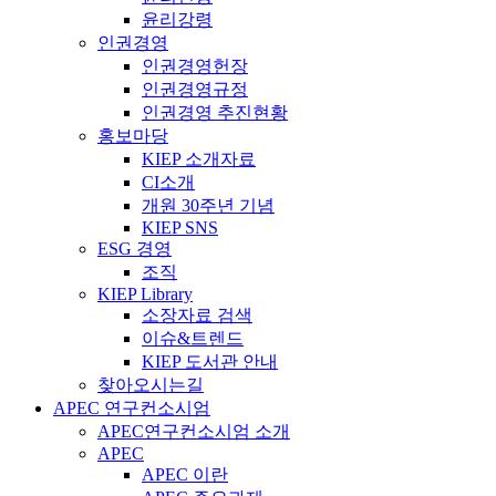
윤리강령
인권경영
인권경영헌장
인권경영규정
인권경영 추진현황
홍보마당
KIEP 소개자료
CI소개
개원 30주년 기념
KIEP SNS
ESG 경영
조직
KIEP Library
소장자료 검색
이슈&트렌드
KIEP 도서관 안내
찾아오시는길
APEC 연구컨소시엄
APEC연구컨소시엄 소개
APEC
APEC 이란