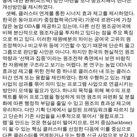
용에 대한 환류(피드백) 방안 마련을 보다 중요시해야 한다는
개선방안을 제시하였다.
셋째, 클러스터 연계를 통한 시너지 효과 제고를 제시하였다.
한국은 동아프리카 중점협력국(5개국) 가운데 르완다에 가장
많은 농업 ODA를 제공하고 있는데, 다른 선진 원조공여국에
비해 분산적으로 원조자금을 투자하고 있다는 점을 주요 특징
으로 하고 있다. 이러한 재원배분의 차이는 공여국 고유의 원
조정책이나 비교우위 등에 기인할 수 있기 때문에 단순히 옳고
그름으로 판단할 사안은 아니다. 하지만 한국의 현실적인 원조
역량과 ‘선택과 집중’이라는 원조전략 측면에서 보면 바람직
한 자원배분 구조라고 보기는 어렵다. 본 연구는 농업 ODA의
효과성 제고를 위한 전략 중 하나로 클러스터 내 또는 클러스
터간 연계 또는 융합을 제안하였다. 현재 수행하고 있는 개별
사업의 성과를 묶어 의미 있는 프로그램 사업으로 연결시키는
방안이 모색될 필요가 있다. 하나의 목적을 위해 복수의 프로
젝트를 묶어 프로그램을 형성하게 되면 원조의 파편화 및 분절
화에 따른 행정적 부담을 줄일 수 있고 원조의 효과성 제고에
유리하다. 다만 기획 단계에서 설정된 프레임워크를 따르지 않
고 단순히 기존 사업들을 사후적으로 묶어서 ‘융합프로그
램’을 만드는 것은 현실성이 떨어지므로, 먼저 중심(backbone)
이 될 수 있는 핵심 클러스터를 선정한 다음에 이를 중심으로
다른 클러스터를 연계하거나 또는 향후 신규 사업으로 보강 지