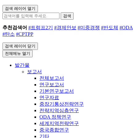
검색 레이어 열기
검색
추천검색어
#트럼프2기
#경제안보
#미중경쟁
#반도체
#ODA
#탄소
#CPTPP
검색 레이어 닫기
전체메뉴 열기
발간물
보고서
전체보고서
연구보고서
기본연구보고서
연구자료
중장기통상전략연구
전략지역심층연구
ODA 정책연구
세계지역전략연구
중국종합연구
기타