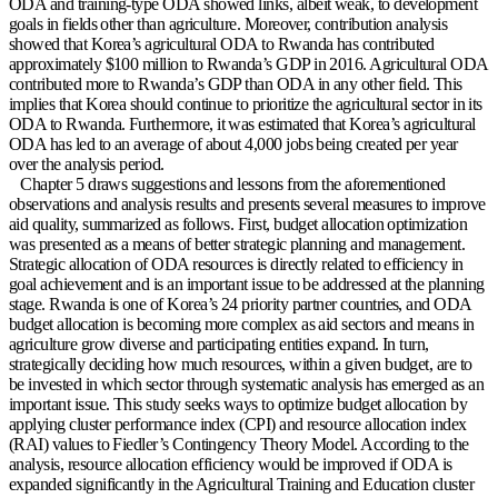
ODA and training-type ODA showed links, albeit weak, to development
goals in fields other than agriculture. Moreover, contribution analysis
showed that Korea’s agricultural ODA to Rwanda has contributed
approximately $100 million to Rwanda’s GDP in 2016. Agricultural ODA
contributed more to Rwanda’s GDP than ODA in any other field. This
implies that Korea should continue to prioritize the agricultural sector in its
ODA to Rwanda. Furthermore, it was estimated that Korea’s agricultural
ODA has led to an average of about 4,000 jobs being created per year
over the analysis period.
Chapter 5 draws suggestions and lessons from the aforementioned
observations and analysis results and presents several measures to improve
aid quality, summarized as follows. First, budget allocation optimization
was presented as a means of better strategic planning and management.
Strategic allocation of ODA resources is directly related to efficiency in
goal achievement and is an important issue to be addressed at the planning
stage. Rwanda is one of Korea’s 24 priority partner countries, and ODA
budget allocation is becoming more complex as aid sectors and means in
agriculture grow diverse and participating entities expand. In turn,
strategically deciding how much resources, within a given budget, are to
be invested in which sector through systematic analysis has emerged as an
important issue. This study seeks ways to optimize budget allocation by
applying cluster performance index (CPI) and resource allocation index
(RAI) values to Fiedler’s Contingency Theory Model. According to the
analysis, resource allocation efficiency would be improved if ODA is
expanded significantly in the Agricultural Training and Education cluster