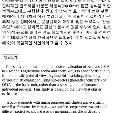
정성을 높일 수 있고 이는 원조의 질적 제고로 이어질 수 있다.
합리적인 원조자금 배분은 하향식(top-down) 접근 방식을 위한
정책수요에도 부합한다. 원조의 ‘잠재적 효과성’이 높은 부문
에 예산이 지나치게 적게 투입되고 계획 수립이 적절하게 마련
되지 않은 상태에서는 운영관리에 아무리 많은 노력과 시간을
투입하더라도 성과목표 달성에 한계가 있을 수밖에 없다. 원조
의 양적 규모를 늘리는 것도 중요하지만 주어진 예산을 전략적
으로 배치하고 이를 효율적으로 집행하는 것이 성과목표 달성
에 있어 핵심적인 사안이라고 할 수 있다.
영문요약
This study conducts a comprehensive evaluation of Korea’s ODA
to Rwanda’s agriculture sector and seeks ways to enhance its quality
from a holistic point of view. Against this backdrop, this study
carries out an evaluation using sub-sectors (hereafter ‘clusters’) of
ODA as the basic unit, rather than assessing the performance of
individual projects. This study is based on the view that cluster
evaluation
— grouping projects with similar purposes into clusters and evaluating
overall performance by
cluster
—
will enable comparative evaluation of
different project sectors and provide meaningful insights in devising