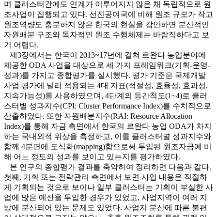
며 클러스터간에도 연계가 이루어지지 않은 채 독립적으로 원
조사업이 집행되고 있다. 선진공여국에 비해 원조 규모가 작고
원조역량도 충분하지 않은 한국의 현실을 감안하면 분산적인
자원배분 구조와 독자적인 원조 수행체제는 바람직하다고 보
기 어렵다.
제3장에서는 한국이 2013~17년에 걸쳐 르완다 농업분야에
제공한 ODA 사업을 대상으로 세 가지 프레임워크(기획-운영-
성과)를 가지고 종합평가를 실시했다. 평가 기준은 국제개발
사업 평가에 널리 적용되는 4대 지표(적절성, 효율성, 효과성,
지속가능성)를 사용하였으며, 4단계의 등간척도(1~4)로 클러
스터별 성과지수(CPI: Cluster Performance Index)를 수치적으로
산출하였다. 또한 자원배분지수(RAI: Resource Allocation
Index)를 통해 자금 측면에서 한국의 르완다 농업 ODA가 차지
하는 국내외적 위상을 측정하고, 이를 클러스터별 성과지수와
함께 4분면에 도식화(mapping)함으로써 투입된 원조자금에 비
해 어느 정도의 성과를 보이고 있는지를 평가하였다.
본 연구의 종합평가 결과를 축약하여 정리하면 다음과 같다.
첫째, 기획 또는 전략관리 측면에서 보면 사업 내용은 적절하
게 기획되는 것으로 보이나 일부 클러스터는 기획이 부실한 사
업에 많은 예산을 투입한 경우가 있었고, 사업지역이 여러 지
방에 분산되어 있는 문제도 있었다. 사업지 분산에 따른 불편