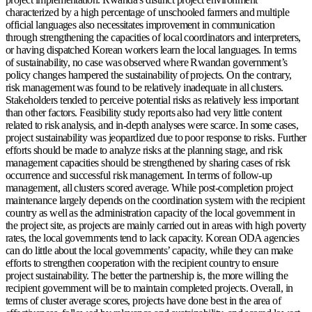
characterized by a high percentage of unschooled farmers and multiple
official languages also necessitates improvement in communication
through strengthening the capacities of local coordinators and interpreters,
or having dispatched Korean workers learn the local languages. In terms
of sustainability, no case was observed where Rwandan government’s
policy changes hampered the sustainability of projects. On the contrary,
risk management was found to be relatively inadequate in all clusters.
Stakeholders tended to perceive potential risks as relatively less important
than other factors. Feasibility study reports also had very little content
related to risk analysis, and in-depth analyses were scarce. In some cases,
project sustainability was jeopardized due to poor response to risks. Further
efforts should be made to analyze risks at the planning stage, and risk
management capacities should be strengthened by sharing cases of risk
occurrence and successful risk management. In terms of follow-up
management, all clusters scored average. While post-completion project
maintenance largely depends on the coordination system with the recipient
country as well as the administration capacity of the local government in
the project site, as projects are mainly carried out in areas with high poverty
rates, the local governments tend to lack capacity. Korean ODA agencies
can do little about the local governments’ capacity, while they can make
efforts to strengthen cooperation with the recipient country to ensure
project sustainability. The better the partnership is, the more willing the
recipient government will be to maintain completed projects. Overall, in
terms of cluster average scores, projects have done best in the area of