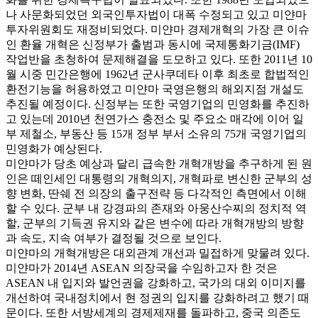
나 사문화되었던 외국인투자법이 대폭 수정되고 있고 미얀마
투자위원회도 재정비되었다. 미얀마 경제개혁의 가장 큰 이슈
인 환율 개혁은 신정부가 출범과 동시에 국제통화기금(IMF)
작업반을 초청하여 문제해결을 도모하고 있다. 또한 2011년 10
월 시중 민간은행에 1962년 군사쿠데타 이후 최초로 합법적인
환전기능을 허용하였고 미얀마 국영은행의 해외지점 개설도
추진될 예정이다. 신정부는 또한 국영기업의 민영화를 추진하
고 있는데 2010년 천연가스 충전소 및 주요소 매각에 이어 일
부 제철소, 부동산 등 15개 정부 부서 소유의 75개 국영기업의
민영화가 예상된다.
미얀마가 당초 예상과 달리 급속한 개혁개방을 추구하게 된 원
인은 떼인세인 대통령의 개혁의지, 개혁파로 변신한 군부의 성
향 변화, 딴쉐 전 의장의 출구전략 등 다각적인 측면에서 이해
할 수 있다. 군부 내 강경파의 존재와 아웅산수찌의 정치적 역
할, 군부의 기득권 유지와 같은 변수에 따라 개혁개방의 방향
과 속도, 지속 여부가 결정될 것으로 보인다.
미얀마의 개혁개방은 대외관계 개선과 밀접하게 맞물려 있다.
미얀마가 2014년 ASEAN 의장국을 수임하고자 한 것은
ASEAN 내 입지와 발언권을 강화하고, 국가의 대외 이미지를
개선하여 국내정치에서 현 정권의 입지를 강화하려고 했기 때
문이다. 또한 서방세계의 경제제재를 돌파하고, 중국 의존도