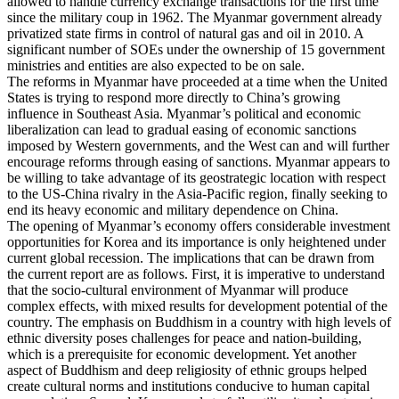
allowed to handle currency exchange transactions for the first time
since the military coup in 1962. The Myanmar government already
privatized state firms in control of natural gas and oil in 2010. A
significant number of SOEs under the ownership of 15 government
ministries and entities are also expected to be on sale.
The reforms in Myanmar have proceeded at a time when the United
States is trying to respond more directly to China’s growing
influence in Southeast Asia. Myanmar’s political and economic
liberalization can lead to gradual easing of economic sanctions
imposed by Western governments, and the West can and will further
encourage reforms through easing of sanctions. Myanmar appears to
be willing to take advantage of its geostrategic location with respect
to the US-China rivalry in the Asia-Pacific region, finally seeking to
end its heavy economic and military dependence on China.
The opening of Myanmar’s economy offers considerable investment
opportunities for Korea and its importance is only heightened under
current global recession. The implications that can be drawn from
the current report are as follows. First, it is imperative to understand
that the socio-cultural environment of Myanmar will produce
complex effects, with mixed results for development potential of the
country. The emphasis on Buddhism in a country with high levels of
ethnic diversity poses challenges for peace and nation-building,
which is a prerequisite for economic development. Yet another
aspect of Buddhism and deep religiosity of ethnic groups helped
create cultural norms and institutions conducive to human capital