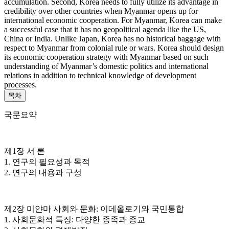
accumulation. Second, Korea needs to fully utilize its advantage in
credibility over other countries when Myanmar opens up for
international economic cooperation. For Myanmar, Korea can make
a successful case that it has no geopolitical agenda like the US,
China or India. Unlike Japan, Korea has no historical baggage with
respect to Myanmar from colonial rule or wars. Korea should design
its economic cooperation strategy with Myanmar based on such
understanding of Myanmar’s domestic politics and international
relations in addition to technical knowledge of development
processes.
목차
국문요약
제1장 서 론
1. 연구의 필요성과 목적
2. 연구의 내용과 구성
제2장 미얀마 사회와 문화: 이데올로기와 국민통합
1. 사회문화적 특징: 다양한 종족과 종교