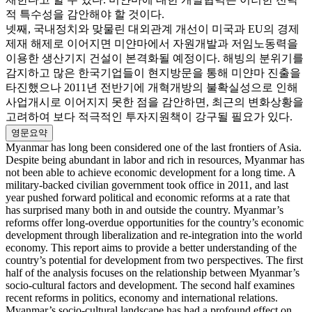
적 특수성을 감안해야 할 것이다.
넷째, 국내정치와 맞물린 대외관계 개선이 미국과 EU의 경제
제재 해제로 이어지면 미얀마에서 자원개발과 저임노동력을
이용한 생산기지 건설이 본격화될 예정이다. 해빙의 분위기를
감지하고 많은 한국기업들이 현지방문을 통해 미얀마 진출을
타진했으나 2011년 전반기에 개혁개방의 불확실성으로 인해
사업개시로 이어지지 못한 점을 감안하면, 최근의 변화상황을
고려하여 보다 적극적인 투자지원책이 강구될 필요가 있다.
영문요약
Myanmar has long been considered one of the last frontiers of Asia.
Despite being abundant in labor and rich in resources, Myanmar has
not been able to achieve economic development for a long time. A
military-backed civilian government took office in 2011, and last
year pushed forward political and economic reforms at a rate that
has surprised many both in and outside the country. Myanmar’s
reforms offer long-overdue opportunities for the country’s economic
development through liberalization and re-integration into the world
economy. This report aims to provide a better understanding of the
country’s potential for development from two perspectives. The first
half of the analysis focuses on the relationship between Myanmar’s
socio-cultural factors and development. The second half examines
recent reforms in politics, economy and international relations.
Myanmar’s socio-cultural landscape has had a profound effect on