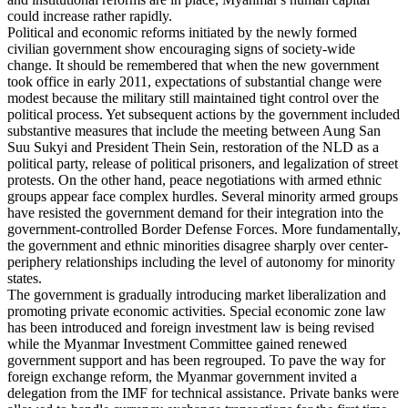
could increase rather rapidly.
Political and economic reforms initiated by the newly formed
civilian government show encouraging signs of society-wide
change. It should be remembered that when the new government
took office in early 2011, expectations of substantial change were
modest because the military still maintained tight control over the
political process. Yet subsequent actions by the government included
substantive measures that include the meeting between Aung San
Suu Sukyi and President Thein Sein, restoration of the NLD as a
political party, release of political prisoners, and legalization of street
protests. On the other hand, peace negotiations with armed ethnic
groups appear face complex hurdles. Several minority armed groups
have resisted the government demand for their integration into the
government-controlled Border Defense Forces. More fundamentally,
the government and ethnic minorities disagree sharply over center-
periphery relationships including the level of autonomy for minority
states.
The government is gradually introducing market liberalization and
promoting private economic activities. Special economic zone law
has been introduced and foreign investment law is being revised
while the Myanmar Investment Committee gained renewed
government support and has been regrouped. To pave the way for
foreign exchange reform, the Myanmar government invited a
delegation from the IMF for technical assistance. Private banks were