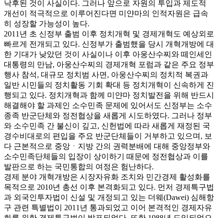
낙후된 것이 사실이다. 그러나 앞으로 자원의 투입과 제도적
개선이 적극적으로 이루어진다면 미얀마의 인적자원은 급속
히 성장할 가능성이 높다.
2011년 초 신정부 출범 이후 정치개혁 및 경제개혁도 예상외로
빠르게 전개되고 있다. 신정부가 출범했을 당시 개혁개방에 대
한 기대가 낮았던 것이 사실이나 이후 아웅산수찌와 떼인세인
대통령의 만남, 아웅산수찌의 경제개혁 포럼과 같은 주요 정부
행사 참석, 대규모 정치범 사면, 아웅산수찌의 정치적 복권과
일반 시민들의 정치활동 기회 확대 등 정치개혁이 신속하게 진
행되고 있다. 정치개혁과 함께 미얀마 정치발전을 위해 반드시
해결해야 할 과제인 소수민족 문제에 있어서도 신정부는 소수
종족 반군단체와 정전협상을 새롭게 시도하였다. 그러나 정부
와 소수민족 간 불신이 깊고, 신헌법에 따라 새롭게 재정된 국
경수비대로의 편입을 주요 반군단체들이 거부하고 있으며, 보
다 근본적으로 중앙ㆍ지방 간의 권력분배에 대해 중앙정부와
소수민족단체들의 입장이 상이하기 때문에 정전협상과 이를
발판으로 하는 국민통합의 여정은 험난하다.
경제 분야 개혁개방은 시장자유화 조치와 민간경제 활성화를
목적으로 2010년 총선 이후 본격화되고 있다. 먼저 경제특구법
과 외국인투자법이 신설 및 개정되고 있는 더웨(Dawei) 심해항
구 관련 특별법이 2011년 통과되었고 이어 본격적인 경제자유
화를 위한 경제특구법이 발표되었다. 또한 1988년 도입되었으