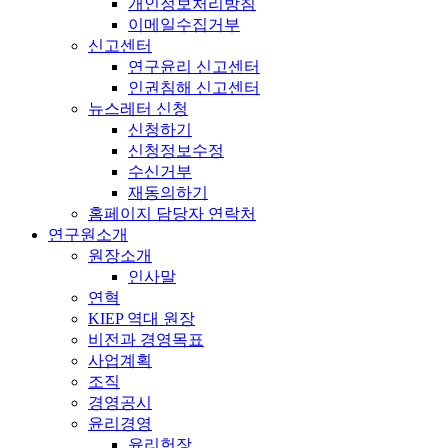
개인정보처리방침
이메일수집거부
신고센터
연구윤리 신고센터
인권침해 신고센터
뉴스레터 신청
신청하기
신청정보수정
수신거부
재동의하기
홈페이지 담당자 연락처
연구원소개
원장소개
인사말
연혁
KIEP 역대 원장
비전과 경영목표
사업계획
조직
경영공시
윤리경영
윤리헌장