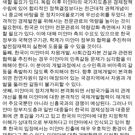
색할 필요가 있다. 독립 이후 미얀마의 국가지도층은 경제정책
수립에 있어 합리적인 정책결정보다는 전근대적 권력개념이
나 종교에 바탕을 둔 정치이데올로기에 우선순위를 두었다. 본
격적인 경제발전을 위해서는 전문관료의 역량을 높이는 것이
필요한데, 한국은 미얀마 전문관료의 역량강화 측면에서 지원
할 필요가 있다. 이에 대해 미얀마 측의 수요도 있으므로 한국
정부와 국책연구기관, 학계가 미얀마 정부와 협력을 추진하여
발전잠재력의 실현에 도움을 줄 수 있을 것이다.
둘째, 한국이 미얀마의 자원개발, 사회간접자본 건설과 관련된
협력을 추진하는 경우 미얀마의 민족갈등 문제가 심각함을 이
해해야 한다. 이 분야의 개발과정에서 소수민족과 버마족의 갈
등을 촉발하지 않도록 주의해야 한다. 향후 경제개발이 본격화
되면 천연자원이 많이 매장되어 있는 국경지역에서 자원과 개
발을 둘러싼 갈등이 불가피할 수 있다.
셋째, 미얀마의 정치개혁이 본격화되면 서방국가들과의 관계
개선을 통해 미얀마에 대한 본격적인 국제개발협력이 재개되
어 주요국뿐만 아니라 신흥국과의 경쟁이 예상된다. 그러나 미
얀마 정부지도층과 일반 대중들이 한국의 경제성장과 대중문
화에 큰 호감을 가지고 있고 한국의 미얀마에 대한 지정학적
이해가 상대적으로 부재하다고 미얀마에서 인식되고 있어 향
후 한국의 입장에서는 미얀마 진출에 매우 우호적인 환경이 존
재한다고 할 수 있다. 미얀마에 대한 개발협력은 이러한 전략