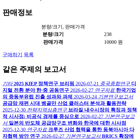
판매정보
분량/크기, 판매가격
분량/크기
238
판매가격
10000 원
구매하기
목록
같은 주제의 보고서
기타
2025 KIEP 정책연구 브리핑
2026-07-21
중국종합연구
디
지털 전환 분야 한·중 공동연구
2026-02-27
연구자료
한국기업
의 중동부유럽 진출 성과와 과제
2026-03-24
기본연구보고서
공급망 재편 시대 벵골만 산업 클러스터 분석과 활용전략
2025-12-30
전략지역심층연구
브라질 내수시장의 특징과 정책
적 시사점: 비공식 경제를 중심으로
2026-02-27
기본연구보고
서
일본의 반도체 공급망구조 변화와 한국에 대한 시사점
2025-12-30
연구자료
크루즈 산업 협력을 통한 동북아시아 다
자협력 방안 연구
2026-02-27
기본연구보고서
BRICS 확장에