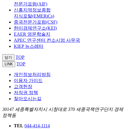
전문가포럼(AIF)
신흥지역정보종합
지식포탈(EMERiCs)
중국전문가포럼(CSF)
한미경제연구소(KEI)
EAER 영문학술지
APEC 연구센터 컨소시엄 사무국
KIEP 뉴스레터
TOP
닫기
TOP
LINK
개인정보처리방침
이용자 가이드
고객헌장
저작권 정책
찾아오시는길
30147 세종특별자치시 시청대로 370 세종국책연구단지 경제
정책동
TEL
044-414-1114