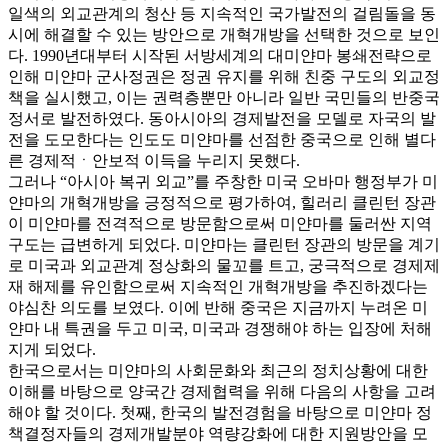
일색의 외교관계의 청산 등 지속적인 국가발전의 걸림돌을 동
시에 해결할 수 있는 방안으로 개혁개방을 선택한 것으로 보인
다. 1990년대부터 시작된 서방세계의 대미얀마 봉쇄전략으로
인해 미얀마 군사정권은 정권 유지를 위해 친중 구도의 외교정
책을 실시했고, 이는 권력층뿐만 아니라 일반 국민들의 반중국
정서로 발전하였다. 동아시아의 경제발전을 모델로 자국의 발
전을 도모한다는 인도도 미얀마를 선점한 중국으로 인해 별다
른 경제적ㆍ안보적 이득을 누리지 못했다.
그러나 “아시아 복귀 외교”를 주창한 미국 오바마 행정부가 미
얀마의 개혁개방을 긍정적으로 평가하여, 힐러리 클린턴 장관
이 미얀마를 전격적으로 방문함으로써 미얀마를 둘러싼 지역
구도는 급변하게 되었다. 미얀마는 클린턴 장관의 방문을 계기
로 미국과 외교관계 정상화의 물꼬를 트고, 궁극적으로 경제제
재 해제를 유인함으로써 지속적인 개혁개방을 추진하겠다는
야심찬 의도를 보였다. 이에 반해 중국은 지금까지 누려온 미
얀마 내 특권을 두고 미국, 미국과 경쟁해야 하는 입장에 처해
지게 되었다.
한국으로서는 미얀마의 사회문화와 최근의 정치상황에 대한
이해를 바탕으로 양국간 경제협력을 위해 다음의 사항을 고려
해야 할 것이다. 첫째, 한국의 발전경험을 바탕으로 미얀마 정
책결정자들의 경제개발분야 역량강화에 대한 지원방안을 모