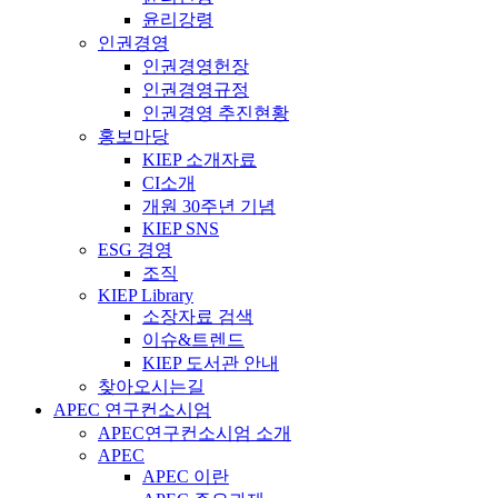
윤리강령
인권경영
인권경영헌장
인권경영규정
인권경영 추진현황
홍보마당
KIEP 소개자료
CI소개
개원 30주년 기념
KIEP SNS
ESG 경영
조직
KIEP Library
소장자료 검색
이슈&트렌드
KIEP 도서관 안내
찾아오시는길
APEC 연구컨소시엄
APEC연구컨소시엄 소개
APEC
APEC 이란