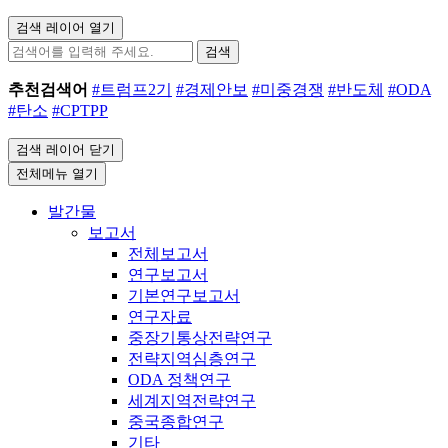
검색 레이어 열기
검색
추천검색어
#트럼프2기
#경제안보
#미중경쟁
#반도체
#ODA
#탄소
#CPTPP
검색 레이어 닫기
전체메뉴 열기
발간물
보고서
전체보고서
연구보고서
기본연구보고서
연구자료
중장기통상전략연구
전략지역심층연구
ODA 정책연구
세계지역전략연구
중국종합연구
기타