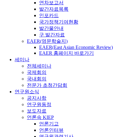
연차보고서
발간자료목록
인포카드
국가정책기여현황
발간물안내
구 발간자료
EAER(영문학술지)
EAER(East Asian Economic Review)
EAER 홈페이지 바로가기
세미나
전체세미나
국제회의
국내회의
전문가 초청간담회
연구원소식
공지사항
연구원동정
보도자료
언론속 KIEP
언론기고
언론인터뷰
연구원관련기사