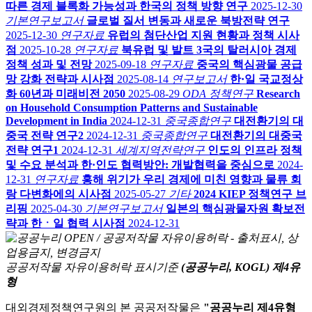
따른 경제 블록화 가능성과 한국의 정책 방향 연구
2025-12-30
기본연구보고서
글로벌 질서 변동과 새로운 북방전략 연구
2025-12-30
연구자료
유럽의 첨단산업 지원 현황과 정책 시사
점
2025-10-28
연구자료
북유럽 및 발트 3국의 탈러시아 경제
정책 성과 및 전망
2025-09-18
연구자료
중국의 핵심광물 공급
망 강화 전략과 시사점
2025-08-14
연구보고서
한·일 국교정상
화 60년과 미래비전 2050
2025-08-29
ODA 정책연구
Research
on Household Consumption Patterns and Sustainable
Development in India
2024-12-31
중국종합연구
대전환기의 대
중국 전략 연구2
2024-12-31
중국종합연구
대전환기의 대중국
전략 연구1
2024-12-31
세계지역전략연구
인도의 인프라 정책
및 수요 분석과 한·인도 협력방안: 개발협력을 중심으로
2024-
12-31
연구자료
홍해 위기가 우리 경제에 미친 영향과 물류 회
랑 다변화에의 시사점
2025-05-27
기타
2024 KIEP 정책연구 브
리핑
2025-04-30
기본연구보고서
일본의 핵심광물자원 확보전
략과 한ㆍ일 협력 시사점
2024-12-31
공공저작물 자유이용허락 표시기준
(공공누리, KOGL) 제4유
형
대외경제정책연구원의 본 공공저작물은
"공공누리 제4유형