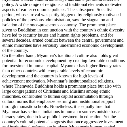
policy. A wide range of religious and traditional elements motivated
aspects of earlier economic policies. The subsequent Socialist
period, whose arrival was partly triggered by religiously motivated
policies of the previous administration, saw the stagnation and
isolation of the once-prosperous economy. The prominent place
given to Buddhism in conjunction with the country’s ethnic diversity
have led to security issues and human rights problems, and for
several decades, armed conflict between the central government and
ethnic minorities have seriously undermined economic development
of the country.
On the other hand, Myanmar's traditional culture also holds great
potential for economic development by creating favorable conditions
for investment in human capital. Myanmar has higher literacy rates
than other countries with comparable levels of economic
development and the country is known for high levels of
achievement motivation. Myanmar’s institutionalized religions,
where Theravada Buddhism holds a prominent place but also with
large congregations of Christians and Muslims among ethnic
minorities, contributed to human capital accumulation through
cultural norms that emphasize learning and institutional support
through monastic schools. Nonetheless, it is equally true that
Myanmar has serious limitations in human resources outside basic
literacy rates, due to low public investment in education. Yet the
country’s cultural potential suggests that once aggressive investment
and institutional reforms are in place, Myanmar's human capital