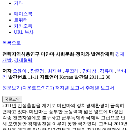
기타
페이스북
트위터
카카오톡
URL 복사
목록으로
전략지역심층연구
미얀마 사회문화·정치와 발전잠재력
경제
개발
,
경제협력
저자
오윤아
,
장준영
,
최재현
,
우꼬레
,
강대창
,
김유미
,
박나
리
발간번호
11-11
자료언어
Korean
발간일
2011.12.30
원문보기(다운로드:7,712)
저자별 보고서
주제별 보고서
국문요약
2011년 민정출범을 계기로 미얀마의 정치경제환경이 급속히
변하고 있다. 미얀마는 풍부한 노동력과 넓은 영토에 매장된
각종 천연자원에도 불구하고 군부독재와 국제적 고립으로 인
해 오랫동안 경제발전을 이루지 못한 국가였다. 그러나 2010년
총선을 계기로 탄생한 민간정부가 군부의 정치적 영향력이 상