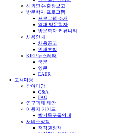
해외연수/출장보고
방문학자 프로그램
프로그램 소개
역대 방문학자
방문학자 커뮤니티
채용안내
채용공고
인재초빙
KIEP 뉴스레터
국문
영문
EAER
고객마당
참여마당
Q&A
FAQ
연구과제 제안
이용자 가이드
발간물구독안내
서비스정책
저작권정책