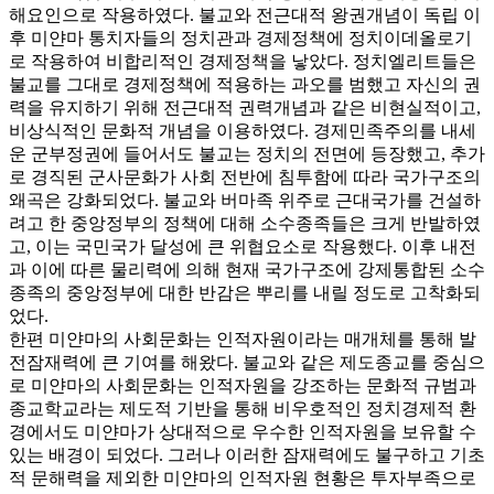
해요인으로 작용하였다. 불교와 전근대적 왕권개념이 독립 이
후 미얀마 통치자들의 정치관과 경제정책에 정치이데올로기
로 작용하여 비합리적인 경제정책을 낳았다. 정치엘리트들은
불교를 그대로 경제정책에 적용하는 과오를 범했고 자신의 권
력을 유지하기 위해 전근대적 권력개념과 같은 비현실적이고,
비상식적인 문화적 개념을 이용하였다. 경제민족주의를 내세
운 군부정권에 들어서도 불교는 정치의 전면에 등장했고, 추가
로 경직된 군사문화가 사회 전반에 침투함에 따라 국가구조의
왜곡은 강화되었다. 불교와 버마족 위주로 근대국가를 건설하
려고 한 중앙정부의 정책에 대해 소수종족들은 크게 반발하였
고, 이는 국민국가 달성에 큰 위협요소로 작용했다. 이후 내전
과 이에 따른 물리력에 의해 현재 국가구조에 강제통합된 소수
종족의 중앙정부에 대한 반감은 뿌리를 내릴 정도로 고착화되
었다.
한편 미얀마의 사회문화는 인적자원이라는 매개체를 통해 발
전잠재력에 큰 기여를 해왔다. 불교와 같은 제도종교를 중심으
로 미얀마의 사회문화는 인적자원을 강조하는 문화적 규범과
종교학교라는 제도적 기반을 통해 비우호적인 정치경제적 환
경에서도 미얀마가 상대적으로 우수한 인적자원을 보유할 수
있는 배경이 되었다. 그러나 이러한 잠재력에도 불구하고 기초
적 문해력을 제외한 미얀마의 인적자원 현황은 투자부족으로