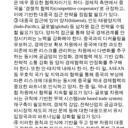
은 매우 중요한 협력자이기도 하다. 경제적 측면에서 중
국을 ‘경쟁적 협력자(competitive cooperator)’로 규정하고,
이에 기반한 대중국 접근 전략을 정립할 필요가 있다.
③ 대중국 접근에 있어 양자(bilateral), 인도·태평양지역
(Indo-Pacific), 글로벌(global) 등 삼차원 접근 전략을 수립
할 필요가 있다. 양자적 접근을 통해 양국 경제관계를 안
정시키려는 노력을 강화해야 한다. 중국과의 디커플링을
유보하고, 경제안보 확보 차원에서 중국에 대한 과도한
의존에 따른 리스크를 관리하는 차원에서 다변화를 추구
하는 동시에 공급망의 안정화, 경제협력 제도 기반 강화,
전략적 소통 강화 등 양자 경제협력의 안정화를 추구해
야 한다. 또한 인·태지역 내에서 한·미, 한·미·일, ASEAN
등 우호적 국가 및 지역과의 협력을 통해 중국의 부상에
따른 리스크에 대응하는 동시에 중국을 역내 경제협력의
중요한 파트너로 인식하고 양자, 한·중·일, 역내 경제통
합 차원에서 협력을 지속할 필요가 있다. 글로벌 차원에
서는 규칙에 기반한 무역 시스템(rule based trade system)
재구축이 필요하며, 경제적 강압, 전략산업의 공급과잉,
비시장적 제도의 개선 문제 등에 대한 대응으로서 유사
입장국과의 파트너십을 강화할 필요가 있다.
④ 이러한 원칙과 인식에 기반을 두고 정부 차원의 대중