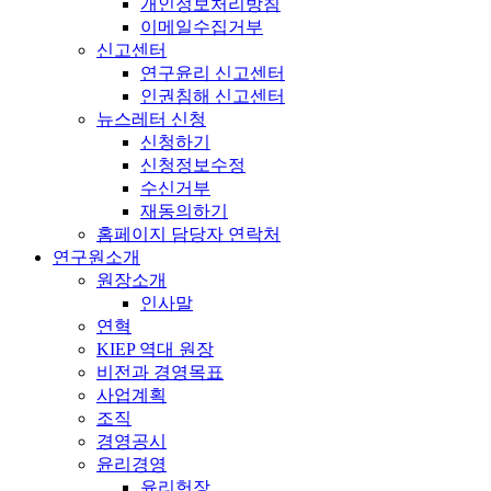
개인정보처리방침
이메일수집거부
신고센터
연구윤리 신고센터
인권침해 신고센터
뉴스레터 신청
신청하기
신청정보수정
수신거부
재동의하기
홈페이지 담당자 연락처
연구원소개
원장소개
인사말
연혁
KIEP 역대 원장
비전과 경영목표
사업계획
조직
경영공시
윤리경영
윤리헌장