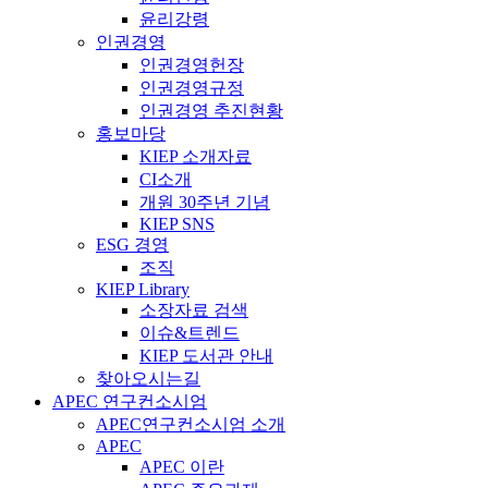
윤리강령
인권경영
인권경영헌장
인권경영규정
인권경영 추진현황
홍보마당
KIEP 소개자료
CI소개
개원 30주년 기념
KIEP SNS
ESG 경영
조직
KIEP Library
소장자료 검색
이슈&트렌드
KIEP 도서관 안내
찾아오시는길
APEC 연구컨소시엄
APEC연구컨소시엄 소개
APEC
APEC 이란