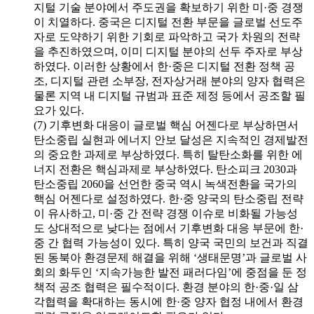
지털 기술 분야에서 주도권을 확보하기 위한 미·중 경쟁
이 치열하다. 중국은 디지털 전환 부문을 글로벌 선도주
자로 도약하기 위한 기회로 파악하고 국가 차원의 전략
을 추진하였으며, 이미 디지털 분야의 선두 주자로 부상
하였다. 이러한 상황에서 한·중은 디지털 전환 정책 공
조, 디지털 관련 소부장, 전자상거래 분야의 양자 협력은
물론 지역 내 디지털 규범과 표준 제정 등에서 공조할 필
요가 있다.
(7) 기후변화 대응이 글로벌 핵심 어젠다로 부상하면서
탄소중립 실현과 에너지 안보 달성은 지속적인 경제발전
의 중요한 과제로 부상하였다. 특히 탈탄소화를 위한 에
너지 전환은 핵심과제로 부상하였다. 탄소피크 2030과
탄소중립 2060을 선언한 중국 역시 녹색전환을 국가의
핵심 어젠다로 설정하였다. 한·중 양국의 탄소중립 전략
이 유사하고, 미·중 간 전략 경쟁 이슈로 비화될 가능성
도 상대적으로 낮다는 점에서 기후변화 대응 부문에 한·
중 간 협력 가능성이 있다. 특히 양국 국민의 보건과 직결
된 동북아 환경문제 해결을 위해 ‘생태문명’과 글로벌 사
회의 화두인 ‘지속가능한 발전 패러다임’에 중점을 둔 정
책적 공조 협력은 필수적이다. 환경 분야의 한·중·일 삼
각협력을 확대하는 동시에 한·중 양자 협정 내에서 환경