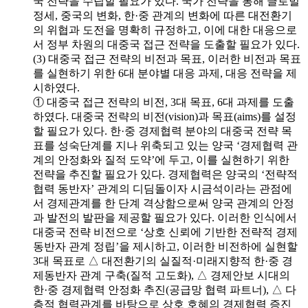
국 전략을 수립할 필요가 있다. 국가 전략을 통해 글로벌
정세, 중국의 변화, 한·중 관계의 변화에 따른 대전환기
의 위협과 도전을 명확히 규정하고, 이에 대한 대응으로
서 정부 차원의 대중국 접근 전략을 도출할 필요가 있다.
(3) 대중국 접근 전략의 비전과 목표, 이러한 비전과 목표
를 실현하기 위한 6대 분야별 대응 과제, 대응 전략을 제
시하였다.
① 대중국 접근 전략의 비전, 3대 목표, 6대 과제를 도출
하였다. 대중국 전략의 비전(vision)과 목표(aims)를 설정
할 필요가 있다. 한·중 경제협력 분야의 대중국 전략 목
표를 성숙단계를 지나 위축되고 있는 양국 ‘경제협력 관
계의 안정화와 질적 도약’에 두고, 이를 실현하기 위한
전략을 추진할 필요가 있다. 경제협력은 양국의 ‘전략적
협력 동반자’ 관계의 디딤돌이자 시금석이라는 관점에
서 경제관계를 한 단계 격상함으로써 양국 관계의 안정
과 발전의 발판을 제공할 필요가 있다. 이러한 인식에서
대중국 전략 비전으로 ‘상호 신뢰에 기반한 전략적 경제
동반자 관계 정립’을 제시하고, 이러한 비전하에 실현할
3대 목표로 △ 대전환기의 실질적·미래지향적 한·중 경
제동반자 관계 구축(질적 고도화), △ 경제안보 시대의
한·중 경제협력 안정화 추진(공급망 협력 파트너), △ 다
층적 협력관계를 바탕으로 상호 호혜의 경제협력 증진