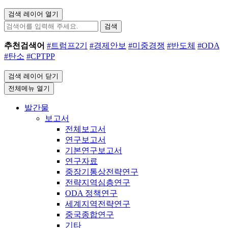
검색 레이어 열기
검색
추천검색어
#트럼프2기
#경제안보
#미중경쟁
#반도체
#ODA
#탄소
#CPTPP
검색 레이어 닫기
전체메뉴 열기
발간물
보고서
전체보고서
연구보고서
기본연구보고서
연구자료
중장기통상전략연구
전략지역심층연구
ODA 정책연구
세계지역전략연구
중국종합연구
기타