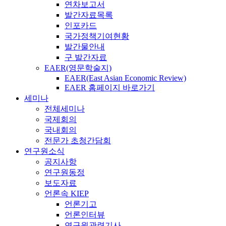
연차보고서
발간자료목록
인포카드
국가정책기여현황
발간물안내
구 발간자료
EAER(영문학술지)
EAER(East Asian Economic Review)
EAER 홈페이지 바로가기
세미나
전체세미나
국제회의
국내회의
전문가 초청간담회
연구원소식
공지사항
연구원동정
보도자료
언론속 KIEP
언론기고
언론인터뷰
연구원관련기사