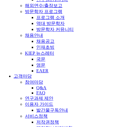
해외연수/출장보고
방문학자 프로그램
프로그램 소개
역대 방문학자
방문학자 커뮤니티
채용안내
채용공고
인재초빙
KIEP 뉴스레터
국문
영문
EAER
고객마당
참여마당
Q&A
FAQ
연구과제 제안
이용자 가이드
발간물구독안내
서비스정책
저작권정책