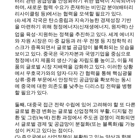
터리 관련 공급망을 안정화하기 위한 협력이 지속되어야
하며, 새로운 협력 수요가 존재하는 비민감 분야(배터리
리사이클링 등)에서는 협력을 모색할 필요가 있다.
(4) 세계 각국은 탄소중립과 지속가능한 경제성장 기반
을 마련하기 위해 청정에너지(신재생에너지, 원자력) 산
업을 육성･지원하는 정책을 추진하고 있다. 세계 에너지
와 자원 시장은 미·중 갈등과 러·우 전쟁 등 지정학적 리
스크가 증폭되면서 글로벌 공급망이 블록화되는 모습을
보이고 있다. 중국은 국가자본과 국영기업을 중심으로
청정에너지 제품의 생산·기술 자립도를 높이고, 이들 제
품의 글로벌 시장 지배력을 강화하고 있다. 이러한 상황
에서 우호국가와의 양자·다자 간 협력을 통해 핵심광물
상류·중류 부문에서 안정적인 공급망을 확보하는 동시
에 중국에 대한 의존도를 낮추는 디리스킹 전략을 병행
할 필요가 있다.
둘째, 대중국 접근 전략 수립에 있어 고려해야 할 또 다른
글로벌 환경 변화는 글로벌 산업정책의 부활, 디지털 전
환 및 그린(녹색) 전환 과정에서 주도권 경쟁이 격화되면
서 글로벌 경제 및 공급망이 분절화(또는 블록화)될 가능
성이 커지고 있다는 점이다.
(5) 주요국에서 산업정책이 부활하고 있는 양상과 함께