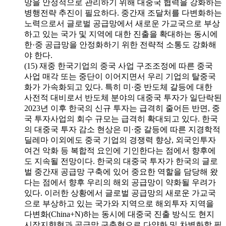
망을 안정적으로 관리하기 위해 대중국 협력을 강화하는
병행전략 추진이 필요하다. 중간재 조달처를 다변화하는
노력으로서 글로벌 공급망에서 새로운 가교국으로 부상
하고 있는 국가 및 지역에 대한 진출을 확대하는 동시에
한·중 공급망을 안정화하기 위한 전략적 소통도 강화해
야 한다.
(15) 재중 한국기업의 중국 사업 구조조정에 따른 중국
사업 매각 또는 중단이 이어지면서 우리 기업의 탈중국
화가 가속화되고 있다. 특히 미·중 반도체 갈등에 대한
사전적 대비로서 반도체 분야의 대중국 투자가 일단락된
2023년 이후 한국의 신규 투자는 급격히 줄어든 반면, 중
국 투자사업의 회수 규모는 급격히 확대되고 있다. 한국
의 대중국 투자 감소 현상은 미·중 갈등에 따른 지경학적
딜레마 이외에도 중국 기업의 경쟁력 향상, 외국인투자
여건 악화 등 복합적 요인에 기인한다는 점에서 향후에
도 지속될 전망이다. 한국의 대중국 투자가 한국의 글로
벌 중간재 공급망 구축에 있어 중요한 역할을 담당해 왔
다는 점에서 향후 우리의 해외 공급망이 약화될 우려가
있다. 이러한 상황에서 글로벌 공급망의 새로운 가교국
으로 부상하고 있는 국가와 지역으로 해외투자 지역을
다변화(China+N)하는 동시에 대중국 진출 방식도 현지
시장지향형과 공급망 구축형으로 다양화 및 차별화할 필