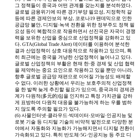
그 정책들이 중국과 어떤 관계를 갖는지를 분석하였다.
글로벌 금융위기에 따른 경기부양 필요성, 지정학적 갈
등에 따른 경제안보의 부상, 코로나19 팬데믹으로 인한
공급망 불안, 디지털·녹색 전환을 위한 정부주도 정책 필
요성 등이 복합적으로 작용하면서 선진국은 자국이 경쟁
력을 보유한 산업을 중심으로 산업정책을 강화하고 있
다. GTA(Global Trade Alert) 데이터를 이용하여 분석한
결과 산업정책이 상호 대응적으로 작용하고 있으며, 특
히 최근에는 중국을 겨냥한 산업정책이 늘어나고 있다.
글로벌 산업정책의 부활은 현재 한·중 경제 및 산업 협력
을 제약하는 중요 요인으로 작용하고 있을 뿐만 아니라,
향후 글로벌 공급망 재편으로 이어질 가능성도 배제할
수 없다. 이러한 상황에서 우리는 보호주의적 산업정책
을 한 발짝 늦게 추진할 필요가 있으며, 중국과의 경제관
계가 다원적(多元的)임을 인지하고 특정 가치관을 강하
게 표방하여 다원적 대응을 불가능하게 하는 우를 범하
지 않도록 주의할 필요가 있다.
(6) 사물인터넷·클라우드·빅데이터·모바일·인공지능 및
로봇 기술 등 디지털 기술의 비약적 발전으로 다양한 분
야에서 자동화와 지능화가 가능해지면서 디지털 전환이
가속화되고 있다. 특히 반도체·5G·인공지능 등 주요 디