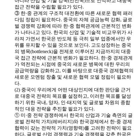
아니라 산업 및 기술 강국(선진국)으로 인식하고 대중국
접근 전략을 수립할 필요가 있다.
③ 한·중 관계의 구조적 대전환에 따른 새로운 협력 패러
다임 정립이 필요하다. 중국의 자체 공급능력 강화, 글로
벌 경쟁력 강화에 따라 한·중 협력관계에 근본적인 변화
가 나타나고 있다. 한국의 산업 및 기술적 비교우위가 사
라져 가면서 한국은 반도체 등 극히 일부 업종에서만 우
위를 유지할 수 있을 것으로 보인다. 고도성장하는 중국
의 병목(bottleneck)을 전제로 이루어진 지금까지의 대중
국 접근 전략에 근본적 변화가 필요하다. 한·중 경제관계
가 역전되는 시점에 중국의 새로운 병목에 대한 우리의
공급역량을 강화하고, 이를 바탕으로 대중국 경제협력의
새로운 모멘텀 창출 및 새로운 협력 모델 정립이 필요하
다.
(2) 중국이 우리에게 어떤 대상인지에 대한 판단을 근거
로 대중국 전략의 목표를 설정하고, 이러한 목표를 달성
하기 위한 국내, 양자, 인·태지역 및 글로벌 차원의 종합
적인 대응 전략을 추진할 필요가 있다.
① 미·중 전략 경쟁하에서 한국의 산업과 기술 측면의 글
로벌 전략적 가치(레버리지)와 한국경제에서 한·중 경제
협력이 갖는 전략적 가치(영향력)를 고려한 전략이 필요
하다. 글로벌 산업 경쟁력과 기술 경쟁력을 갖춘 한국은