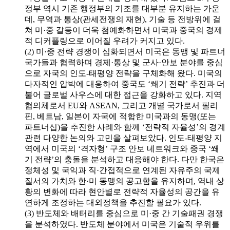
정부 역시 기존 행정부의 기조를 대부분 유지하는 가운
데, 무역과 통상(관세전쟁의 재현), 기술 등 전방위에 걸
쳐 미·중 갈등이 더욱 첨예화하면서 미국과 중국의 경제
적 디커플링으로 이어질 우려가 커지고 있다.
(2) 미·중 전략 경쟁이 심화되면서 미국은 동맹 및 파트너
국가들과 협력하며 경제·통상 및 군사·안보 분야를 중심
으로 자국의 인도-태평양 전략을 구체화해 왔다. 미국의
다자적인 압박에 대응하여 중국도 ‘쐐기 전략’ 추진과 더
불어 글로벌 사우스에 대한 접근을 강화하고 있다. 지역
협의체로서 EU와 ASEAN, 그리고 개별 국가로서 필리
핀, 베트남, 일본이 자국에 적합한 미국과의 동맹(또는
파트너십)을 추진한 사례와 함께 ‘전략적 자율성’의 경계
관련 다양한 논의와 고민을 살펴보았다. 인도-태평양 지
역에서 미국의 ‘격자형’ 구조 안보 네트워크와 중국 ‘쐐
기 전략’의 충돌을 분석하고 대응해야 한다. 다만 한국은
정체성 및 국익과 직·간접적으로 연계된 자유주의 국제
질서의 가치와 한·미 동맹의 공고함을 유지하며, 역내 상
황의 변화에 따라 현안별로 전략적 자율성의 공간을 유
연하게 조정하는 대외정책을 추진할 필요가 있다.
(3) 반도체와 배터리를 중심으로 미·중 간 기술패권 경쟁
을 분석하였다. 반도체 분야에서 미국은 기술적 우위를