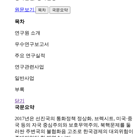
원문보기
목차
국문요약
목차
연구원 소개
우수연구보고서
주요 연구실적
연구관련사업
일반사업
부록
닫기
국문요약
2017년은 선진국의 통화정책 정상화, 브렉시트, 미국·중
국 등의 자국 중심주의와 보호무역주의, 북핵문제를 둘
러싼 주변국의 불협화음 고조로 한국경제의 대외위험이