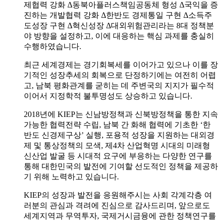
제협력 강화 Δ동북아플러스책임공동체 형성 Δ국익을 증
진하는 개발협력 강화 Δ한반도 경제통일 구현 Δ소득주
도성장 구현 Δ혁신성장 Δ대외위험관리라는 8대 정책분
야 방향을 설정하고, 이에 대응하는 핵심 과제를 충실히
수행하였습니다.
최근 세계경제는 경기회복세를 이어가고 있으나 이를 장
기적인 성장추세의 회복으로 단정하기에는 여전히 어렵
고, 남북 평화관계를 굳히는 데 주변국의 지지가 필수적
이어서 지정학적 불투명성도 상승하고 있습니다.
2018년에 KIEP는 신남방정책과 신북방정책을 통한 지속
가능한 협력전략 수립, 남북 간 화해 협력에 기초한 ‘한
반도 신경제구상’ 실행, 포용적 성장을 지원하는 대외경
제 및 통상정책의 모색, 제4차 산업혁명 시대의 미래형
신산업 발굴 등 시대적 요구에 부응하는 다양한 연구를
통해 대한민국의 발전에 기여할 선도적인 정책을 제공하
기 위해 노력하고 있습니다.
KIEP의 성장과 발전을 응원해주시는 사회 각계각층 여
러분의 관심과 격려에 진심으로 감사드리며, 앞으로도
세계지역과 무역투자, 국제거시금융에 관한 정책연구를