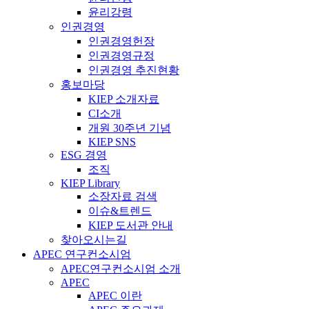
윤리강령
인권경영
인권경영헌장
인권경영규정
인권경영 추진현황
홍보마당
KIEP 소개자료
CI소개
개원 30주년 기념
KIEP SNS
ESG 경영
조직
KIEP Library
소장자료 검색
이슈&트렌드
KIEP 도서관 안내
찾아오시는길
APEC 연구컨소시엄
APEC연구컨소시엄 소개
APEC
APEC 이란