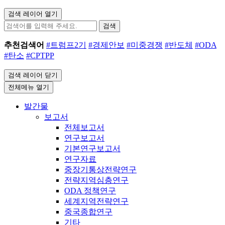
검색 레이어 열기
검색
추천검색어
#트럼프2기
#경제안보
#미중경쟁
#반도체
#ODA
#탄소
#CPTPP
검색 레이어 닫기
전체메뉴 열기
발간물
보고서
전체보고서
연구보고서
기본연구보고서
연구자료
중장기통상전략연구
전략지역심층연구
ODA 정책연구
세계지역전략연구
중국종합연구
기타