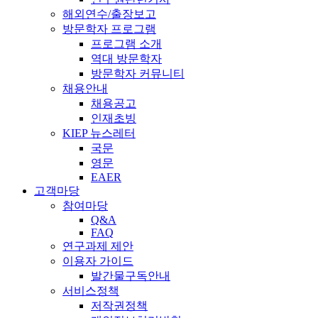
해외연수/출장보고
방문학자 프로그램
프로그램 소개
역대 방문학자
방문학자 커뮤니티
채용안내
채용공고
인재초빙
KIEP 뉴스레터
국문
영문
EAER
고객마당
참여마당
Q&A
FAQ
연구과제 제안
이용자 가이드
발간물구독안내
서비스정책
저작권정책