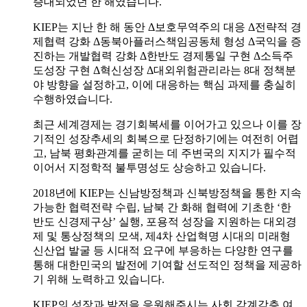
증대되었던 한 해였습니다.
KIEP는 지난 한 해 동안 Δ보호무역주의 대응 Δ전략적 경
제협력 강화 Δ동북아플러스책임공동체 형성 Δ국익을 증
진하는 개발협력 강화 Δ한반도 경제통일 구현 Δ소득주
도성장 구현 Δ혁신성장 Δ대외위험관리라는 8대 정책분
야 방향을 설정하고, 이에 대응하는 핵심 과제를 충실히
수행하였습니다.
최근 세계경제는 경기회복세를 이어가고 있으나 이를 장
기적인 성장추세의 회복으로 단정하기에는 여전히 어렵
고, 남북 평화관계를 굳히는 데 주변국의 지지가 필수적
이어서 지정학적 불투명성도 상승하고 있습니다.
2018년에 KIEP는 신남방정책과 신북방정책을 통한 지속
가능한 협력전략 수립, 남북 간 화해 협력에 기초한 ‘한
반도 신경제구상’ 실행, 포용적 성장을 지원하는 대외경
제 및 통상정책의 모색, 제4차 산업혁명 시대의 미래형
신산업 발굴 등 시대적 요구에 부응하는 다양한 연구를
통해 대한민국의 발전에 기여할 선도적인 정책을 제공하
기 위해 노력하고 있습니다.
KIEP의 성장과 발전을 응원해주시는 사회 각계각층 여