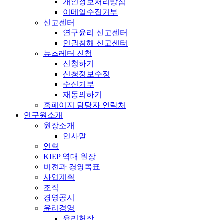
개인정보처리방침
이메일수집거부
신고센터
연구윤리 신고센터
인권침해 신고센터
뉴스레터 신청
신청하기
신청정보수정
수신거부
재동의하기
홈페이지 담당자 연락처
연구원소개
원장소개
인사말
연혁
KIEP 역대 원장
비전과 경영목표
사업계획
조직
경영공시
윤리경영
윤리헌장