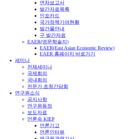
연차보고서
발간자료목록
인포카드
국가정책기여현황
발간물안내
구 발간자료
EAER(영문학술지)
EAER(East Asian Economic Review)
EAER 홈페이지 바로가기
세미나
전체세미나
국제회의
국내회의
전문가 초청간담회
연구원소식
공지사항
연구원동정
보도자료
언론속 KIEP
언론기고
언론인터뷰
연구원관련기사