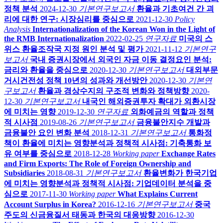
정책 분석
2024-12-30
기본연구보고서
환율과 기초여건 간 괴
리에 대한 연구: 시장심리를 중심으로
2021-12-30
Policy
Analysis
Internationalization of the Korean Won in the Light of
the RMB Internationalization
2022-02-25
연구자료
미국의 스
위스 환율조작국 지정 원인 분석 및 평가
2021-11-12
기본연구
보고서
국내 증권시장에서 외국인 자금 이동 결정요인 분석:
금리와 환율을 중심으로
2020-12-30
기본연구보고서
대외부문
거시건전성 정책 10년의 성과와 개선방안
2020-12-30
기본연
구보고서
환율과 경상수지의 구조적 변화와 정책방향
2020-
12-30
기본연구보고서
내국인 해외증권투자 확대가 외환시장
에 미치는 영향
2019-12-30
연구자료
외화예금의 역할과 정책
적 시사점
2019-08-26
기본연구보고서
금융불안지수 개발과
금융불안 요인 변화 분석
2018-12-31
기본연구보고서
통화정
책이 환율에 미치는 영향분석과 정책적 시사점: 기축통화 보
유 여부를 중심으로
2018-12-28
Working paper
Exchange Rates
and Firm Exports: The Role of Foreign Ownership and
Subsidiaries
2018-08-31
기본연구보고서
환율변화가 한국기업
에 미치는 영향분석과 정책적 시사점: 기업데이터 분석을 중
심으로
2017-11-30
Working paper
What Explains Current
Account Surplus in Korea?
2016-12-16
기본연구보고서
중국
주도의 신금융질서 태동과 한국의 대응방향
2016-12-30