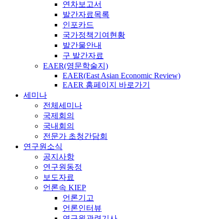
연차보고서
발간자료목록
인포카드
국가정책기여현황
발간물안내
구 발간자료
EAER(영문학술지)
EAER(East Asian Economic Review)
EAER 홈페이지 바로가기
세미나
전체세미나
국제회의
국내회의
전문가 초청간담회
연구원소식
공지사항
연구원동정
보도자료
언론속 KIEP
언론기고
언론인터뷰
연구원관련기사