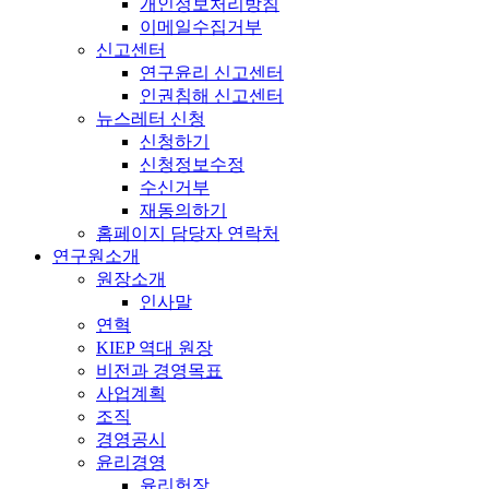
개인정보처리방침
이메일수집거부
신고센터
연구윤리 신고센터
인권침해 신고센터
뉴스레터 신청
신청하기
신청정보수정
수신거부
재동의하기
홈페이지 담당자 연락처
연구원소개
원장소개
인사말
연혁
KIEP 역대 원장
비전과 경영목표
사업계획
조직
경영공시
윤리경영
윤리헌장