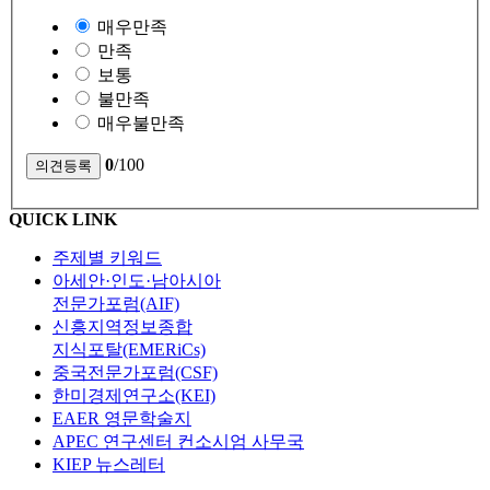
매우만족
만족
보통
불만족
매우불만족
0
/100
QUICK LINK
주제별 키워드
아세안·인도·남아시아
전문가포럼(AIF)
신흥지역정보종합
지식포탈(EMERiCs)
중국전문가포럼(CSF)
한미경제연구소(KEI)
EAER 영문학술지
APEC 연구센터 컨소시엄 사무국
KIEP 뉴스레터