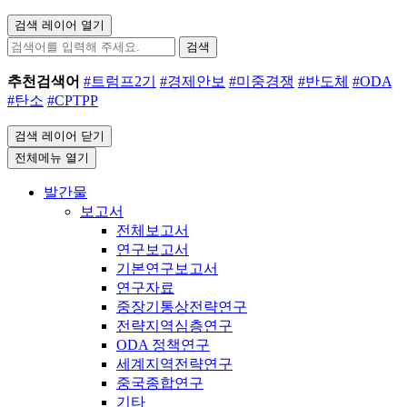
검색 레이어 열기
검색
추천검색어
#트럼프2기
#경제안보
#미중경쟁
#반도체
#ODA
#탄소
#CPTPP
검색 레이어 닫기
전체메뉴 열기
발간물
보고서
전체보고서
연구보고서
기본연구보고서
연구자료
중장기통상전략연구
전략지역심층연구
ODA 정책연구
세계지역전략연구
중국종합연구
기타