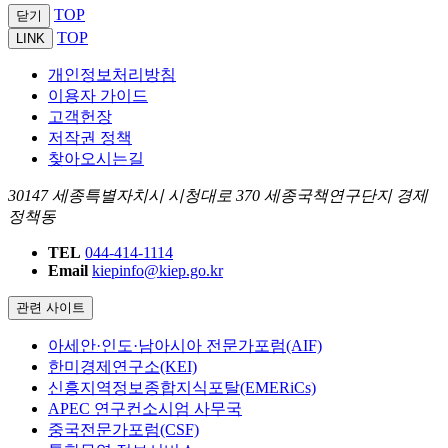
TOP
닫기
TOP
LINK
개인정보처리방침
이용자 가이드
고객헌장
저작권 정책
찾아오시는길
30147 세종특별자치시 시청대로 370 세종국책연구단지 경제
정책동
TEL
044-414-1114
Email
kiepinfo@kiep.go.kr
관련 사이트
아세안·인도·남아시아 전문가포럼(AIF)
한미경제연구소(KEI)
신흥지역정보종합지식포탈(EMERiCs)
APEC 연구컨소시엄 사무국
중국전문가포럼(CSF)