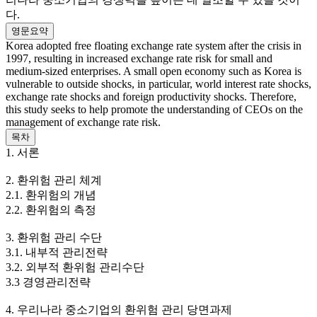
다.
영문요약
Korea adopted free floating exchange rate system after the crisis in
1997, resulting in increased exchange rate risk for small and
medium-sized enterprises. A small open economy such as Korea is
vulnerable to outside shocks, in particular, world interest rate shocks,
exchange rate shocks and foreign productivity shocks. Therefore,
this study seeks to help promote the understanding of CEOs on the
management of exchange rate risk.
목차
1. 서론
2. 환위험 관리 체계
2.1. 환위험의 개념
2.2. 환위험의 측정
3. 환위험 관리 수단
3.1. 내부적 관리전략
3.2. 외부적 환위험 관리수단
3.3 경영관리전략
4. 우리나라 중소기업의 환위험 관리 당면과제