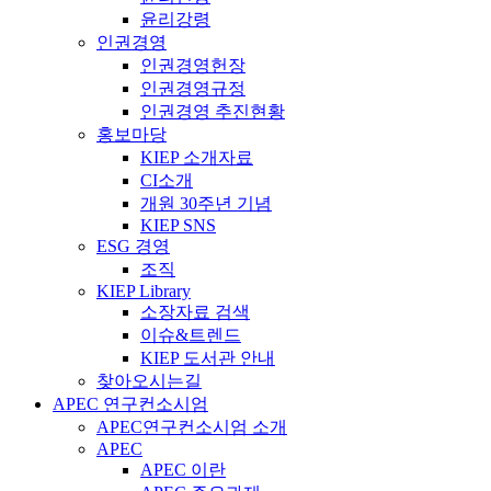
윤리강령
인권경영
인권경영헌장
인권경영규정
인권경영 추진현황
홍보마당
KIEP 소개자료
CI소개
개원 30주년 기념
KIEP SNS
ESG 경영
조직
KIEP Library
소장자료 검색
이슈&트렌드
KIEP 도서관 안내
찾아오시는길
APEC 연구컨소시엄
APEC연구컨소시엄 소개
APEC
APEC 이란