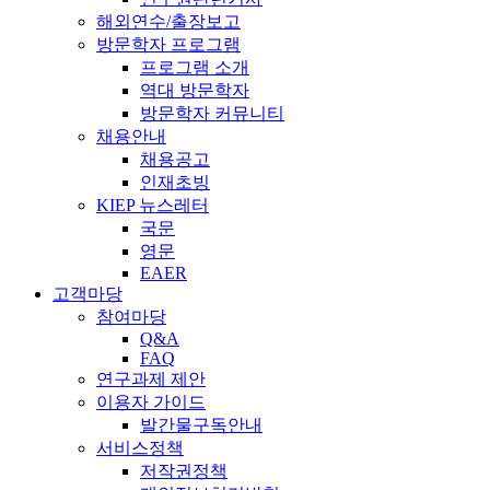
해외연수/출장보고
방문학자 프로그램
프로그램 소개
역대 방문학자
방문학자 커뮤니티
채용안내
채용공고
인재초빙
KIEP 뉴스레터
국문
영문
EAER
고객마당
참여마당
Q&A
FAQ
연구과제 제안
이용자 가이드
발간물구독안내
서비스정책
저작권정책