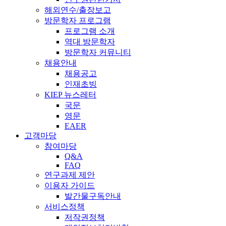
해외연수/출장보고
방문학자 프로그램
프로그램 소개
역대 방문학자
방문학자 커뮤니티
채용안내
채용공고
인재초빙
KIEP 뉴스레터
국문
영문
EAER
고객마당
참여마당
Q&A
FAQ
연구과제 제안
이용자 가이드
발간물구독안내
서비스정책
저작권정책