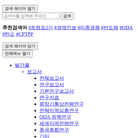
검색 레이어 열기
검색
추천검색어
#트럼프2기
#경제안보
#미중경쟁
#반도체
#ODA
#탄소
#CPTPP
검색 레이어 닫기
전체메뉴 열기
발간물
보고서
전체보고서
연구보고서
기본연구보고서
연구자료
중장기통상전략연구
전략지역심층연구
ODA 정책연구
세계지역전략연구
중국종합연구
기타