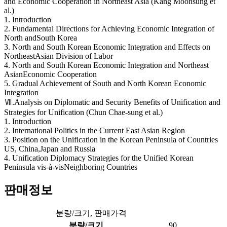
and Economic Cooperation in Northeast Asia (Kang Moonsung et
al.)
1. Introduction
2. Fundamental Directions for Achieving Economic Integration of
North andSouth Korea
3. North and South Korean Economic Integration and Effects on
NortheastAsian Division of Labor
4. North and South Korean Economic Integration and Northeast
AsianEconomic Cooperation
5. Gradual Achievement of South and North Korean Economic
Integration
Ⅶ.Analysis on Diplomatic and Security Benefits of Unification and
Strategies for Unification (Chun Chae-sung et al.)
1. Introduction
2. International Politics in the Current East Asian Region
3. Position on the Unification in the Korean Peninsula of Countries
US, China,Japan and Russia
4. Unification Diplomacy Strategies for the Unified Korean
Peninsula vis-à-visNeighboring Countries
판매정보
분량/크기, 판매가격
분량/크기
90