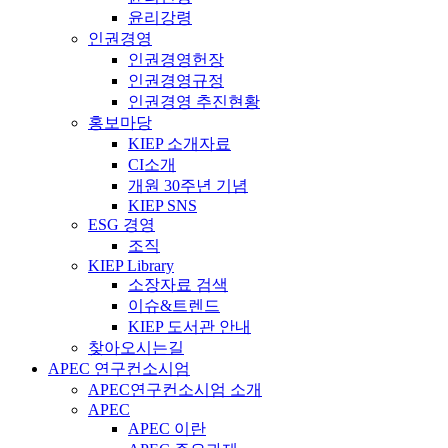
윤리강령
인권경영
인권경영헌장
인권경영규정
인권경영 추진현황
홍보마당
KIEP 소개자료
CI소개
개원 30주년 기념
KIEP SNS
ESG 경영
조직
KIEP Library
소장자료 검색
이슈&트렌드
KIEP 도서관 안내
찾아오시는길
APEC 연구컨소시엄
APEC연구컨소시엄 소개
APEC
APEC 이란