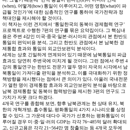
(when), 어떻게(how) 통일이 이루어지고, 어떤 영향(what)이 파
급될 것인가’에 대한 심층적인 연구를 통하여 국가전략과 정
책대안을 제시해야 할 것이다.
이 책자는 이런 견지에서 ‘통일한국의 동북아 경제협력 연구’
프로젝트로 수행한 7편의 연구를 묶은 요약집이다. 그 핵심내
용은 주변 4강인 미국·중국·일본·러시아의 관점에서 본 한반도
통일의 편익비용 분석, 그리고 한반도 관점에서 본 남북한 경
제통합 효과와 통일의 외교안보편익 분석이다.
세계는 상호 긴밀하게 연계되어 있기 때문에 남북통일의 파급
효과도 당연히 주변국에 미치게 될 것이다. 그런 점에서 주변 4
강의 통일연구는 한반도 전문가 열두 명이 자국의 시각에서 남
북통일이 가져다줄 편익을 분석하고, 이를 극대화하기 위한 정
책방향을 제시했다는 점에서 큰 의미가 있다. 아울러 국내전문
가 열한 명이 경제통합 효과와 외교안보편익 분석을 바탕으로
남북 경제통합 및 동북아 협력방안을 제시한 3편의 연구도 그
가치가 자못 크다 하겠다.
4개국 연구를 종합해 보면, 향후 남북관계는 현 상태 유지, 북
한의 개혁개방, 흡수통일, 평화통일의 4가지 시나리오를 상정
할 수 있다. 그 가운데 대다수 국가가 선호하는 평화통일이 이
루어질 경우 미·중·일·러의 GDP는 각각 76~485억 달러 확대되
고, 신규고용은 각각 21~564만 명 창출되는 등 4개국 모두에