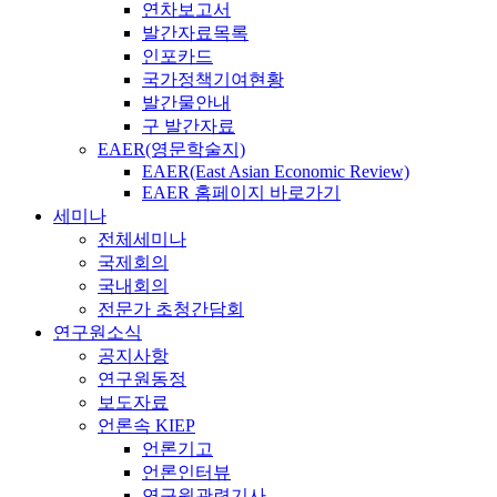
연차보고서
발간자료목록
인포카드
국가정책기여현황
발간물안내
구 발간자료
EAER(영문학술지)
EAER(East Asian Economic Review)
EAER 홈페이지 바로가기
세미나
전체세미나
국제회의
국내회의
전문가 초청간담회
연구원소식
공지사항
연구원동정
보도자료
언론속 KIEP
언론기고
언론인터뷰
연구원관련기사