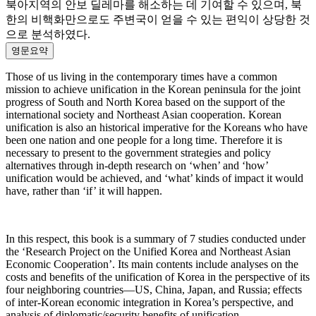
북아지역의 안보 딜레마를 해소하는 데 기여할 수 있으며, 북
한의 비핵화만으로도 주변국이 얻을 수 있는 편익이 상당한 것
으로 분석하였다.
영문요약
Those of us living in the contemporary times have a common
mission to achieve unification in the Korean peninsula for the joint
progress of South and North Korea based on the support of the
international society and Northeast Asian cooperation. Korean
unification is also an historical imperative for the Koreans who have
been one nation and one people for a long time. Therefore it is
necessary to present to the government strategies and policy
alternatives through in-depth research on ‘when’ and ‘how’
unification would be achieved, and ‘what’ kinds of impact it would
have, rather than ‘if’ it will happen.
In this respect, this book is a summary of 7 studies conducted under
the ‘Research Project on the Unified Korea and Northeast Asian
Economic Cooperation’. Its main contents include analyses on the
costs and benefits of the unification of Korea in the perspective of its
four neighboring countries—US, China, Japan, and Russia; effects
of inter-Korean economic integration in Korea’s perspective, and
analysis of diplomatic/security benefits of unification.