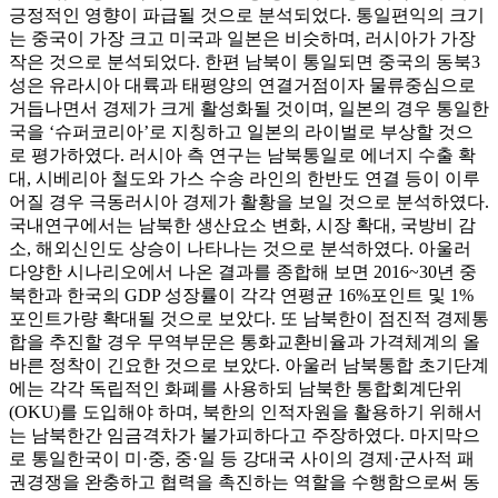
긍정적인 영향이 파급될 것으로 분석되었다. 통일편익의 크기
는 중국이 가장 크고 미국과 일본은 비슷하며, 러시아가 가장
작은 것으로 분석되었다. 한편 남북이 통일되면 중국의 동북3
성은 유라시아 대륙과 태평양의 연결거점이자 물류중심으로
거듭나면서 경제가 크게 활성화될 것이며, 일본의 경우 통일한
국을 ‘슈퍼코리아’로 지칭하고 일본의 라이벌로 부상할 것으
로 평가하였다. 러시아 측 연구는 남북통일로 에너지 수출 확
대, 시베리아 철도와 가스 수송 라인의 한반도 연결 등이 이루
어질 경우 극동러시아 경제가 활황을 보일 것으로 분석하였다.
국내연구에서는 남북한 생산요소 변화, 시장 확대, 국방비 감
소, 해외신인도 상승이 나타나는 것으로 분석하였다. 아울러
다양한 시나리오에서 나온 결과를 종합해 보면 2016~30년 중
북한과 한국의 GDP 성장률이 각각 연평균 16%포인트 및 1%
포인트가량 확대될 것으로 보았다. 또 남북한이 점진적 경제통
합을 추진할 경우 무역부문은 통화교환비율과 가격체계의 올
바른 정착이 긴요한 것으로 보았다. 아울러 남북통합 초기단계
에는 각각 독립적인 화폐를 사용하되 남북한 통합회계단위
(OKU)를 도입해야 하며, 북한의 인적자원을 활용하기 위해서
는 남북한간 임금격차가 불가피하다고 주장하였다. 마지막으
로 통일한국이 미·중, 중·일 등 강대국 사이의 경제·군사적 패
권경쟁을 완충하고 협력을 촉진하는 역할을 수행함으로써 동