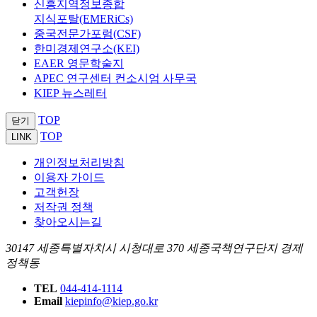
신흥지역정보종합
지식포탈(EMERiCs)
중국전문가포럼(CSF)
한미경제연구소(KEI)
EAER 영문학술지
APEC 연구센터 컨소시엄 사무국
KIEP 뉴스레터
TOP
닫기
TOP
LINK
개인정보처리방침
이용자 가이드
고객헌장
저작권 정책
찾아오시는길
30147 세종특별자치시 시청대로 370 세종국책연구단지 경제
정책동
TEL
044-414-1114
Email
kiepinfo@kiep.go.kr