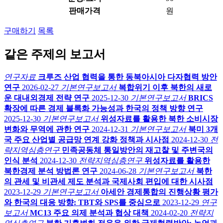
판매가격
원
구매하기
목록
같은 주제의 보고서
연구자료
크루즈 산업 협력을 통한 동북아시아 다자협력 방안
연구
2026-02-27
기본연구보고서
복합위기 이후 북한의 새로
운 대내외경제 전략 연구
2025-12-30
기본연구보고서
BRICS
확장에 따른 경제 블록화 가능성과 한국의 정책 방향 연구
2025-12-30
기본연구보고서
위성자료를 활용한 북한 소비시장
변화와 무역에 관한 연구
2024-12-31
기본연구보고서
북미 3개
국 주요 산업별 공급망 연계 강화 정책과 시사점
2024-12-30
전
략지역심층연구
민족공동체 통일방안의 재고찰 및 주변국의
인식 분석
2024-12-30
전략지역심층연구
위성자료를 활용한
북한경제 분석 방법론 연구
2024-06-28
기본연구보고서
북한
의 관세 및 비관세 제도 분석과 국제사회 편입에 대한 시사점
2023-12-29
기본연구보고서
아세안 경제통합의 진행상황 평가
와 한국의 대응 방향: TBT와 SPS를 중심으로
2023-12-29
연구
보고서
MC13 주요 의제 분석과 협상 대책
2024-02-20
전략지