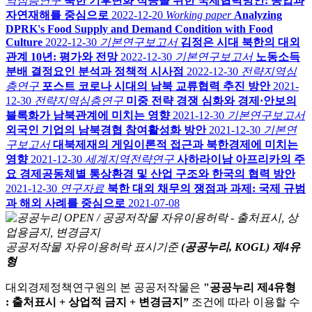
역심층연구
북한 기후변화 적응을 위한 국제협력방안: 농업과
자연재해를 중심으로
2022-12-20
Working paper
Analyzing
DPRK's Food Supply and Demand Condition with Food
Culture
2022-12-30
기본연구보고서
김정은 시대 북한의 대외
관계 10년: 평가와 전망
2022-12-30
기본연구보고서
노동소득
분배 결정요인 분석과 정책적 시사점
2022-12-30
전략지역심
층연구
포스트 코로나 시대의 남북 교류협력 추진 방안
2021-
12-30
전략지역심층연구
미중 전략 경쟁 심화와 경제·안보의
블록화가 남북관계에 미치는 영향
2021-12-30
기본연구보고서
외국인 기업의 남북경협 참여활성화 방안
2021-12-30
기본연
구보고서
대북제재의 게임이론적 접근과 북한경제에 미치는
영향
2021-12-30
세계지역전략연구
사하라이남 아프리카의 주
요 경제공동체별 통상환경 및 산업 구조와 한국의 협력 방안
2021-12-30
연구자료
북한 대외 채무의 쟁점과 과제: 국제 규범
과 해외 사례를 중심으로
2021-07-08
공공저작물 자유이용허락 표시기준
(공공누리, KOGL) 제4유
형
대외경제정책연구원의 본 공공저작물은
"공공누리 제4유형
: 출처표시 + 상업적 금지 + 변경금지”
조건에 따라 이용할 수