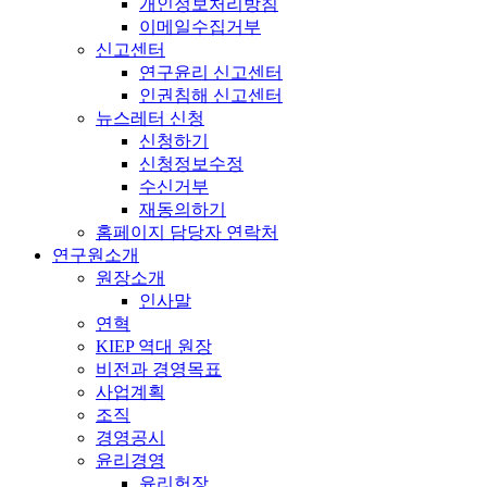
개인정보처리방침
이메일수집거부
신고센터
연구윤리 신고센터
인권침해 신고센터
뉴스레터 신청
신청하기
신청정보수정
수신거부
재동의하기
홈페이지 담당자 연락처
연구원소개
원장소개
인사말
연혁
KIEP 역대 원장
비전과 경영목표
사업계획
조직
경영공시
윤리경영
윤리헌장