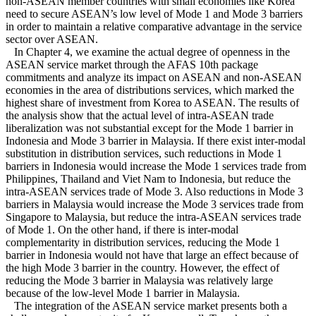
non-ASEAN member countries with small economies like Korea
need to secure ASEAN’s low level of Mode 1 and Mode 3 barriers
in order to maintain a relative comparative advantage in the service
sector over ASEAN.
In Chapter 4, we examine the actual degree of openness in the
ASEAN service market through the AFAS 10th package
commitments and analyze its impact on ASEAN and non-ASEAN
economies in the area of distributions services, which marked the
highest share of investment from Korea to ASEAN. The results of
the analysis show that the actual level of intra-ASEAN trade
liberalization was not substantial except for the Mode 1 barrier in
Indonesia and Mode 3 barrier in Malaysia. If there exist inter-modal
substitution in distribution services, such reductions in Mode 1
barriers in Indonesia would increase the Mode 1 services trade from
Philippines, Thailand and Viet Nam to Indonesia, but reduce the
intra-ASEAN services trade of Mode 3. Also reductions in Mode 3
barriers in Malaysia would increase the Mode 3 services trade from
Singapore to Malaysia, but reduce the intra-ASEAN services trade
of Mode 1. On the other hand, if there is inter-modal
complementarity in distribution services, reducing the Mode 1
barrier in Indonesia would not have that large an effect because of
the high Mode 3 barrier in the country. However, the effect of
reducing the Mode 3 barrier in Malaysia was relatively large
because of the low-level Mode 1 barrier in Malaysia.
The integration of the ASEAN service market presents both a