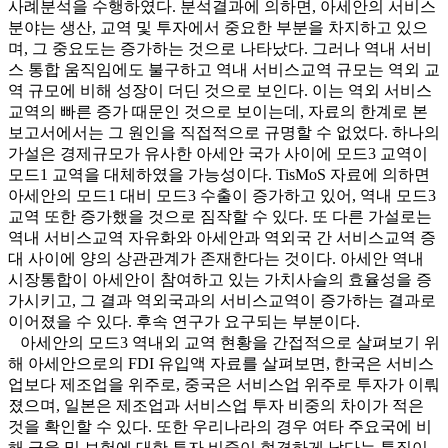
사례분석을 수행하였다. 분석결과에 의하면, 아세안의 서비스
분야는 생산, 교역 및 투자에서 중요한 부분을 차지하고 있으
며, 그 중요도는 증가하는 것으로 나타났다. 그러나 역내 서비
스 통합 움직임에도 불구하고 역내 서비스교역 규모는 역외 교
역 규모에 비해 성장이 더딘 것으로 보인다. 이는 역외 서비스
교역의 빠른 증가 때문인 것으로 보이는데, 자료의 한계로 본
보고서에서는 그 원인을 직접적으로 규명할 수 없었다. 하나의
가설은 경제규모가 유사한 아세안 국가 사이에 모드3 교역이
모드1 교역을 대체하였을 가능성이다. TisMoS 자료에 의하면
아세안의 모드1 대비 모드3 수출이 증가하고 있어, 역내 모드3
교역 또한 증가했을 것으로 짐작할 수 있다. 또 다른 가설로는
역내 서비스교역 자유화와 아세안과 역외국 간 서비스교역 증
대 사이에 양의 상관관계가 존재한다는 것이다. 아세안 역내
시장통합이 아세안이 참여하고 있는 가치사슬의 효율성을 증
가시키고, 그 결과 역외국과의 서비스교역이 증가하는 결과로
이어졌을 수 있다. 후속 연구가 요구되는 부분이다.
아세안의 모드3 역내외 교역 현황을 간접적으로 살펴보기 위
해 아세안으로의 FDI 유입액 자료를 살펴보면, 한국은 서비스
업보다 제조업을 위주로, 중국은 서비스업 위주로 투자가 이뤄
졌으며, 일본은 제조업과 서비스업 투자 비중의 차이가 적은
것을 확인할 수 있다. 또한 우리나라의 경우 여타 주요국에 비
해 금융 및 보험에 대한 투자 비중이 현격하게 낮다는 특징이