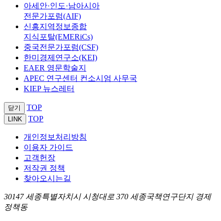
아세안·인도·남아시아
전문가포럼(AIF)
신흥지역정보종합
지식포탈(EMERiCs)
중국전문가포럼(CSF)
한미경제연구소(KEI)
EAER 영문학술지
APEC 연구센터 컨소시엄 사무국
KIEP 뉴스레터
TOP
닫기
TOP
LINK
개인정보처리방침
이용자 가이드
고객헌장
저작권 정책
찾아오시는길
30147 세종특별자치시 시청대로 370 세종국책연구단지 경제
정책동