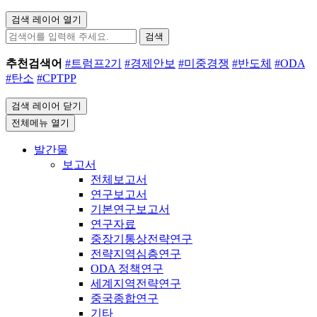
검색 레이어 열기
검색
추천검색어
#트럼프2기
#경제안보
#미중경쟁
#반도체
#ODA
#탄소
#CPTPP
검색 레이어 닫기
전체메뉴 열기
발간물
보고서
전체보고서
연구보고서
기본연구보고서
연구자료
중장기통상전략연구
전략지역심층연구
ODA 정책연구
세계지역전략연구
중국종합연구
기타