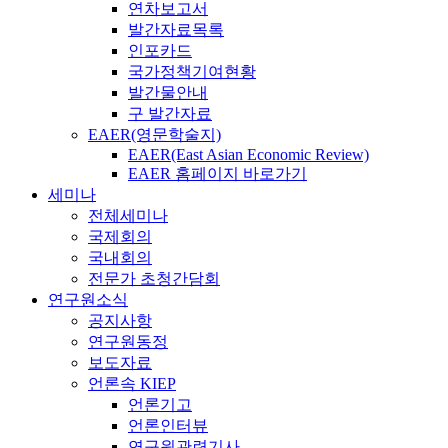
연차보고서
발간자료목록
인포카드
국가정책기여현황
발간물안내
구 발간자료
EAER(영문학술지)
EAER(East Asian Economic Review)
EAER 홈페이지 바로가기
세미나
전체세미나
국제회의
국내회의
전문가 초청간담회
연구원소식
공지사항
연구원동정
보도자료
언론속 KIEP
언론기고
언론인터뷰
연구원관련기사