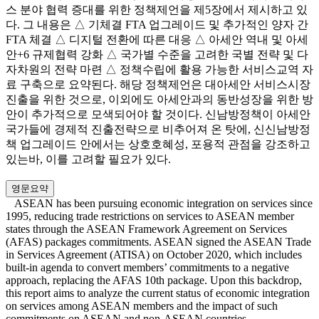
스 분야 협력 증대를 위한 정책제언을 제5장에서 제시하고 있
다. 그 내용은 △ 기체결 FTA 업그레이드 및 추가적인 양자 간
FTA 체결 △ 디지털 전환에 따른 대응 △ 아세안 역내 및 아세
안+6 규제협력 강화 △ 국가별 수준을 고려한 국별 전략 및 다
자차원의 전략 마련 △ 정책수립에 활용 가능한 서비스교역 자
료 구축으로 요약된다. 해당 정책제언은 대아세안 서비스시장
진출을 위한 것으로, 이외에도 아세안과의 동반성장을 위한 방
안이 추가적으로 모색되어야 할 것이다. 신남방정책이 아세안
국가들에 경제적 진출전략으로 비추어져 온 탓에, 신신남방정
책 업그레이드 안에서는 상호호혜성, 포용적 관점을 강조하고
있는바, 이를 고려할 필요가 있다.
영문요약
ASEAN has been pursuing economic integration on services since
1995, reducing trade restrictions on services to ASEAN member
states through the ASEAN Framework Agreement on Services
(AFAS) packages commitments. ASEAN signed the ASEAN Trade
in Services Agreement (ATISA) on October 2020, which includes
built-in agenda to convert members’ commitments to a negative
approach, replacing the AFAS 10th package. Upon this backdrop,
this report aims to analyze the current status of economic integration
on services among ASEAN members and the impact of such
commitments on ASEAN and non-ASEAN countries.