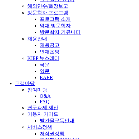
해외연수/출장보고
방문학자 프로그램
프로그램 소개
역대 방문학자
방문학자 커뮤니티
채용안내
채용공고
인재초빙
KIEP 뉴스레터
국문
영문
EAER
고객마당
참여마당
Q&A
FAQ
연구과제 제안
이용자 가이드
발간물구독안내
서비스정책
저작권정책