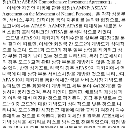
정(ACIA: ASEAN Comprehensive Investment Agreement)」,
「아세안 자연인 이동에 관한 협정(AAMNP: ASEAN
Agreement on the Movement of Natural Persons)」은 각각 상품무
역, 서비스, 투자, 인적이동 등의 자유화를 논의한 협정으로, 본
보고서에서는 AFAS와 AAMNP, AFAS를 대체하는 새로운 서
비스협정 프레임워크인 ATISA를 분석대상으로 하였다.
모드별 AFAS 9차 패키지의 양허수준을 살펴본 제2장 2절 분
석 결과에 따르면, 아세안 회원국 간 모드2의 개방도가 상대적
으로 높으며, 모드1과 모드3의 경우 일부 산업을 제외하고 상
당 부분 규제가 남아 있는 것으로 나타난다. 특히 인도네시아
의 경우 모드3 교역 관련 상당 부분을 개방하지 않은 것을 알
수 있다. 반면 싱가포르, 태국의 경우 AFAS 9차 패키지에서 역
내국에 대해 상당 부분 서비스시장을 개방한 것으로 나타난다.
AFAS 10차 패키지를 통한 아세안 국별 서비스시장 개방도를
살펴보면 모든 회원국이 개방 목표 세부 분야 수(128개)를 달
성하지 못하였으며, 특히 미얀마, 필리핀, 베트남의 개방성과
가 여타국 대비 미진한 것으로 평가된다. 공급 유형별로는 모
드1~3 중 모드3에 대한 개방도가 상대적으로 낮은 것으로 나
타나며, 모드3 관련 시장접근 제한에 대한 규제가 여전히 다수
존재하는 것으로 파악된다. 한편 아세안 회원국은 ATISA에서
개방 방식을 네거티브 리스트 방식으로 전환하였으며, 협정 발
효 후 15년 내 모든 회원국이 유보목록을 제출하기로 합의하였