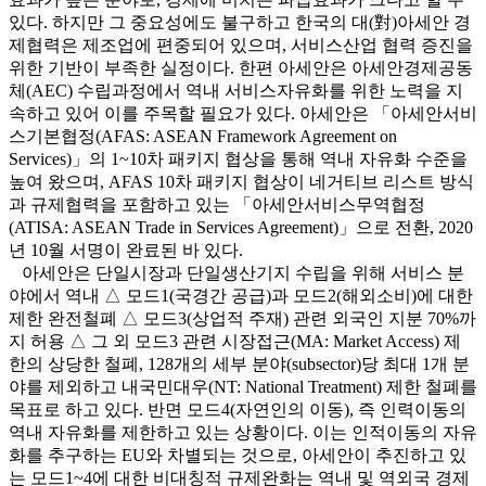
있다. 하지만 그 중요성에도 불구하고 한국의 대(對)아세안 경
제협력은 제조업에 편중되어 있으며, 서비스산업 협력 증진을
위한 기반이 부족한 실정이다. 한편 아세안은 아세안경제공동
체(AEC) 수립과정에서 역내 서비스자유화를 위한 노력을 지
속하고 있어 이를 주목할 필요가 있다. 아세안은 「아세안서비
스기본협정(AFAS: ASEAN Framework Agreement on
Services)」의 1~10차 패키지 협상을 통해 역내 자유화 수준을
높여 왔으며, AFAS 10차 패키지 협상이 네거티브 리스트 방식
과 규제협력을 포함하고 있는 「아세안서비스무역협정
(ATISA: ASEAN Trade in Services Agreement)」으로 전환, 2020
년 10월 서명이 완료된 바 있다.
아세안은 단일시장과 단일생산기지 수립을 위해 서비스 분
야에서 역내 △ 모드1(국경간 공급)과 모드2(해외소비)에 대한
제한 완전철폐 △ 모드3(상업적 주재) 관련 외국인 지분 70%까
지 허용 △ 그 외 모드3 관련 시장접근(MA: Market Access) 제
한의 상당한 철폐, 128개의 세부 분야(subsector)당 최대 1개 분
야를 제외하고 내국민대우(NT: National Treatment) 제한 철폐를
목표로 하고 있다. 반면 모드4(자연인의 이동), 즉 인력이동의
역내 자유화를 제한하고 있는 상황이다. 이는 인적이동의 자유
화를 추구하는 EU와 차별되는 것으로, 아세안이 추진하고 있
는 모드1~4에 대한 비대칭적 규제완화는 역내 및 역외국 경제