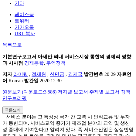
기타
페이스북
트위터
카카오톡
URL 복사
목록으로
기본연구보고서
아세안 역내 서비스시장 통합의 경제적 영향
과 시사점
경제통합
,
무역정책
저자
라미령
,
정재완
,
신민금
,
김제국
발간번호
20-29
자료언
어
Korean
발간일
2020.12.30
원문보기(다운로드:3,586)
저자별 보고서
주제별 보고서
정책
연구브리핑
국문요약
서비스 분야는 그 특성상 국가 간 교역 시 인적교류 및 투자
가 동반되며, 서비스교역 증가가 제조업 분야의 교역 및 생산
성 증대에 기여한다고 알려져 있다. 즉 서비스산업은 상생번영
효과가 높은 분야로, 경제에 미치는 파급효과가 크다고 할 수