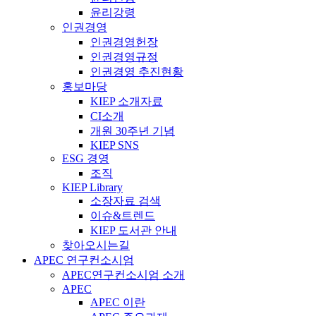
윤리강령
인권경영
인권경영헌장
인권경영규정
인권경영 추진현황
홍보마당
KIEP 소개자료
CI소개
개원 30주년 기념
KIEP SNS
ESG 경영
조직
KIEP Library
소장자료 검색
이슈&트렌드
KIEP 도서관 안내
찾아오시는길
APEC 연구컨소시엄
APEC연구컨소시엄 소개
APEC
APEC 이란