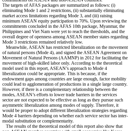
The targets of AFAS packages are summarized as follows: (i)
eliminating Mode 1 and 2 restrictions, (ii) substantially eliminating
market access limitations regarding Mode 3, and (iii) raising
minimum ASEAN equity participation to 70%. Upon reviewing the
commitments concluded in the AFAS 10th package, Myanmar, the
Philippines and Viet Nam were yet to reach the thresholds, and the
overall degree of openness among ASEAN member states regarding
Mode 3 restrictions remained relatively low.
Meanwhile, ASEAN has restricted liberalization on the movement
of natural persons (Mode 4), and signed the ASEAN Agreement on
Movement of Natural Persons (AAMNP) in 2012 for facilitating the
movement of high-skilled labor only. According to the theoretical
model used in this report, ASEAN’s approach to Mode 4
liberalization could be appropriate. This is because, if the
endowment gaps among countries are large enough, factor mobility
could lead to agglomeration of productions in a single large country.
However, if there is a complementary relationship between the
modes, ASEAN’s efforts to lower trade barriers in the services
sector are not expected to be effective as long as they pursue such
asymmetric liberalization among modes of supply. Therefore, it
would be proper to adopt different liberalization strategies regarding
Mode 4 barriers depending on whether each service sector has inter-
modal substitution or complementarity.
The results of the theoretical model of this report also show that