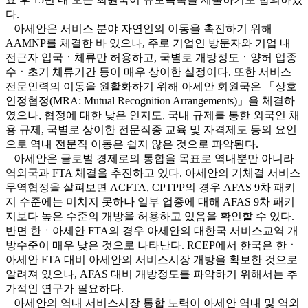
다.
아세안은 서비스 분야 자연인의 이동을 촉진하기 위해
AAMNP를 체결한 바 있으나, 주로 기업인 방문자와 기업 내
전근자 입국ㆍ체류만 허용하고, 국별로 개방정도ㆍ양허 업종
수ㆍ초기 체류기간 등이 매우 상이한 실정이다. 또한 서비스
전문인력의 이동을 원활화하기 위해 아세안 회원국은 「상호
인정협정(MRA: Mutual Recognition Arrangements)」을 체결하
였으나, 협정에 대한 낮은 인지도, 국내 규제를 통한 외국인 채
용 규제, 국별로 상이한 전문직종 교육 및 자격제도 등의 요인
으로 역내 전문직 이동은 쉽지 않은 것으로 파악된다.
아세안은 글로벌 경제로의 통합을 목표로 역내뿐만 아니라
역외국과 FTA 체결을 추진하고 있다. 아세안의 기체결 서비스
무역협정을 살펴보면 ACFTA, CPTPP의 경우 AFAS 9차 패키
지 수준에는 미치지 못하나 일부 업종에 대해 AFAS 9차 패키
지보다 높은 수준의 개방을 허용하고 있음을 확인할 수 있다.
반면 한ㆍ아세안 FTA의 경우 아세안의 대한국 서비스교역 개
방수준이 매우 낮은 것으로 나타난다. RCEP에서 한국은 한ㆍ
아세안 FTA 대비 아세안의 서비스시장 개방을 확보한 것으로
알려져 있으나, AFAS 대비 개방정도를 파악하기 위해서는 추
가적인 연구가 필요하다.
아세안의 역내 서비스시장 통합 노력이 아세안 역내 및 역외