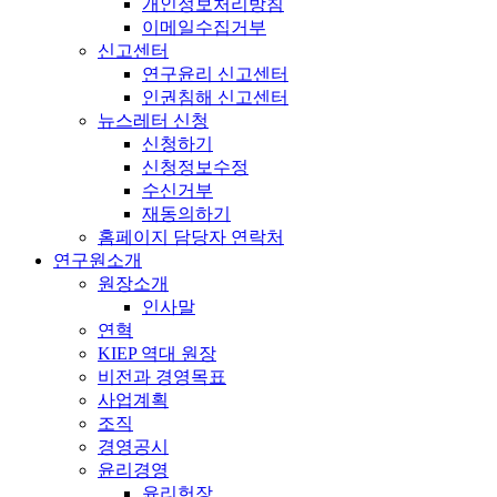
개인정보처리방침
이메일수집거부
신고센터
연구윤리 신고센터
인권침해 신고센터
뉴스레터 신청
신청하기
신청정보수정
수신거부
재동의하기
홈페이지 담당자 연락처
연구원소개
원장소개
인사말
연혁
KIEP 역대 원장
비전과 경영목표
사업계획
조직
경영공시
윤리경영
윤리헌장