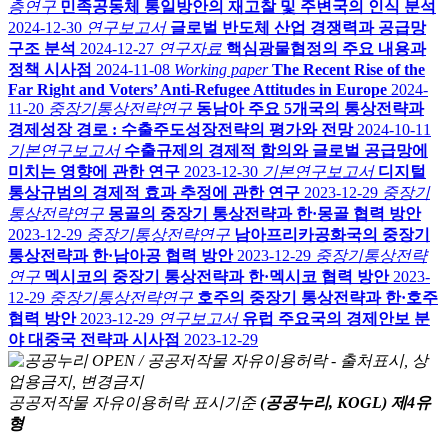
층연구
민족공동체 통일방안의 재고찰 및 주변국의 인식 분석
2024-12-30
연구보고서
글로벌 반도체 산업 경쟁력과 공급망
구조 분석
2024-12-27
연구자료
핵심광물협정의 주요 내용과
정책 시사점
2024-11-08
Working paper
The Recent Rise of the
Far Right and Voters’ Anti-Refugee Attitudes in Europe
2024-
11-20
중장기통상전략연구
동남아 주요 5개국의 통상전략과
경제성장 경로 : 수출주도성장전략의 평가와 전망
2024-10-11
기본연구보고서
수출규제의 경제적 함의와 글로벌 공급망에
미치는 영향에 관한 연구
2023-12-30
기본연구보고서
디지털
통상규범의 경제적 효과 추정에 관한 연구
2023-12-29
중장기
통상전략연구
몽골의 중장기 통상전략과 한·몽골 협력 방안
2023-12-29
중장기통상전략연구
남아프리카공화국의 중장기
통상전략과 한·남아공 협력 방안
2023-12-29
중장기통상전략
연구
멕시코의 중장기 통상전략과 한·멕시코 협력 방안
2023-
12-29
중장기통상전략연구
호주의 중장기 통상전략과 한·호주
협력 방안
2023-12-29
연구보고서
유럽 주요국의 경제안보 분
야 대중국 전략과 시사점
2023-12-29
공공저작물 자유이용허락 표시기준
(공공누리, KOGL) 제4유
형