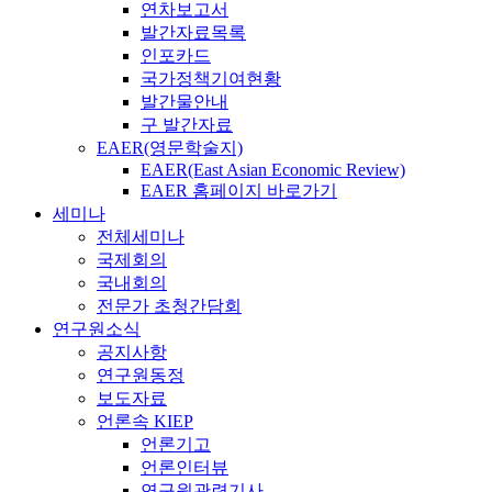
연차보고서
발간자료목록
인포카드
국가정책기여현황
발간물안내
구 발간자료
EAER(영문학술지)
EAER(East Asian Economic Review)
EAER 홈페이지 바로가기
세미나
전체세미나
국제회의
국내회의
전문가 초청간담회
연구원소식
공지사항
연구원동정
보도자료
언론속 KIEP
언론기고
언론인터뷰
연구원관련기사