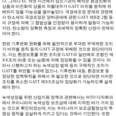
다. 그러나 EC 석면 사건에서 상소기관의 해석은 환경친화적
상품과 비친화적 상품의 차별대우가 GATT 비차별 원칙에 위
배되지 않을 가능성을 열어놓았다. 국경세조정 문제와 관련해
서 탄소세의 국경조정은 양허관세에 관한 GATT 제II조 2항 등
의 규정에 의해 그 합법성을 인정받아 용이하게 발동이 가능하
지만, 탄소량의 정확한 측정과 과세액의 정확한 산정이 전제되
어야 한다.
한편 기후변화 완화를 위해 필연적으로 부과된 무역제한 조치
가 비차별 원칙 등의 GATT 규정에 위배된 것으로 판단되더라
도, 이는 환경보호를 위한 조치로 GATT의 일반예외 조항인 제
XX조의 (b)호 또는 (g)호에 의해 정당화될 수 있을 것이다. 따
라서 시행하고자 하는 녹색성장 법제 등의 구체적인 조치가
GATT를 위반할 수밖에 없으나, 기후변화 대응, 환경보호 등
정당한 정책목적을 위해서 꼭 필요한 것으로 판단되면 이러한
조치를 최소한 GATT 제XX조상의 정당화가 가능하도록 설계
해야 한다.
녹색성장을 위한 산업지원 정책과 관련해서는 WTO 다자회의
에서 우리나라의 녹색성장 보조금에 대해 지적된 바가 거의 없
는 것으로 확인되었는데, 이는 우리나라가 보조금협정상의 투
명성 원칙을 성실하게 지키고 있다는 것에서 기인한다. 또한