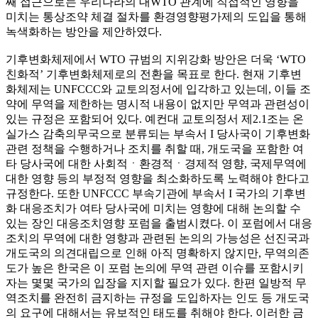
째 접근으로는 우리나라의 대WTO 관계에 직접적인 영향을
미치는 통상조약 체결 절차를 환경영향평가제의 도입을 통해
녹색화하는 방안을 제안하였다.
기후변화체제에서 WTO 규범의 지위강화 방안은 더욱 ‘WTO
친화적’ 기후변화체제로의 전환을 목표로 한다. 현재 기후변
화체제는 UNFCCC와 교토의정서에 입각하고 있는데, 이들 조
약에 무역을 제한하는 명시적 내용이 없지만 무역과 관련성이
있는 규정은 포함되어 있다. 예컨대 교토의정서 제2.1조는 온
실가스 감축의무국으로 분류되는 부속서 I 당사국이 기후변화
관련 정책을 수행하거나 조치를 취할 때, 개도국을 포함한 여
타 당사국에 대한 사회적ㆍ환경적ㆍ경제적 영향, 국제무역에
대한 영향 등의 부정적 영향을 최소화하도록 노력해야 한다고
규정한다. 또한 UNFCCC 부속기관에 부속서 I 국가의 기후변
화 대응조치가 여타 당사국에 미치는 영향에 대해 논의할 수
있는 장인 대응조치영향 포럼을 출범시켰다. 이 포럼에서 대응
조치의 무역에 대한 영향과 관련된 논의의 가능성은 선진국과
개도국의 의견대립으로 인해 아직 명확하지 않지만, 무역의존
도가 높은 한국은 이 포럼 논의에 무역 관련 이슈를 포함시키
자는 몇몇 국가의 입장을 지지할 필요가 있다. 한편 일방적 무
역조치를 완전히 금지하는 규정을 도입하자는 인도 등 개도국
의 요구에 대해서는 유보적인 태도를 취해야 한다. 이러한 금