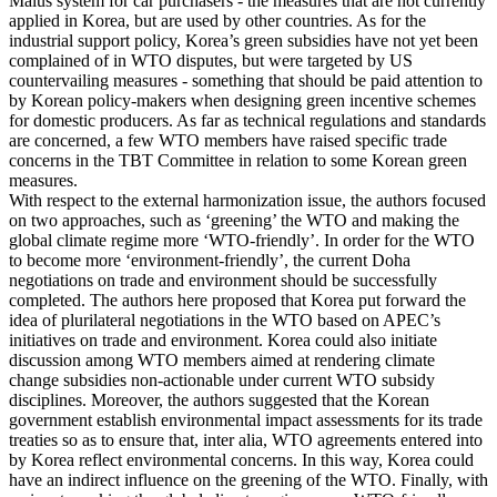
Malus system for car purchasers - the measures that are not currently
applied in Korea, but are used by other countries. As for the
industrial support policy, Korea’s green subsidies have not yet been
complained of in WTO disputes, but were targeted by US
countervailing measures - something that should be paid attention to
by Korean policy-makers when designing green incentive schemes
for domestic producers. As far as technical regulations and standards
are concerned, a few WTO members have raised specific trade
concerns in the TBT Committee in relation to some Korean green
measures.
With respect to the external harmonization issue, the authors focused
on two approaches, such as ‘greening’ the WTO and making the
global climate regime more ‘WTO-friendly’. In order for the WTO
to become more ‘environment-friendly’, the current Doha
negotiations on trade and environment should be successfully
completed. The authors here proposed that Korea put forward the
idea of plurilateral negotiations in the WTO based on APEC’s
initiatives on trade and environment. Korea could also initiate
discussion among WTO members aimed at rendering climate
change subsidies non-actionable under current WTO subsidy
disciplines. Moreover, the authors suggested that the Korean
government establish environmental impact assessments for its trade
treaties so as to ensure that, inter alia, WTO agreements entered into
by Korea reflect environmental concerns. In this way, Korea could
have an indirect influence on the greening of the WTO. Finally, with