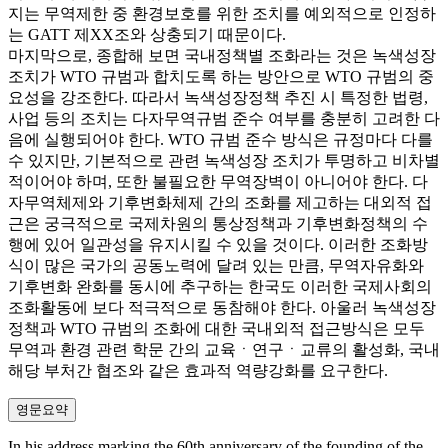
지는 무역제한 중 환경보호를 위한 조치를 예외적으로 인정하
는 GATT 제XX조와 상충되기 때문이다.
마지막으로, 종합해 보면 국내정책별 조화라는 것은 녹색성장
조치가 WTO 규범과 합치도록 하는 방안으로 WTO 규범의 중
요성을 강조한다. 따라서 녹색성장정책 추진 시 특정한 법령,
사업 등의 조치는 다자무역규범 준수 여부를 충분히 고려한 다
음에 실행되어야 한다. WTO 규범 준수 방식은 규정마다 다를
수 있지만, 기본적으로 관련 녹색성장 조치가 투명하고 비차별
적이어야 하며, 또한 불필요한 무역장벽이 아니어야 한다. 다
자무역체제와 기후변화체제 간의 조화를 제고하는 대외적 접
근은 궁극적으로 국제차원의 통상정책과 기후변화정책의 수
행에 있어 일관성을 유지시킬 수 있을 것이다. 이러한 조화방
식이 많은 국가의 공동노력에 달려 있는 만큼, 무역자유화와
기후변화 완화를 동시에 추구하는 한국도 이러한 국제사회의
조화활동에 보다 적극적으로 동참해야 한다. 아울러 녹색성장
정책과 WTO 규범의 조화에 대한 국내외적 접근방식은 모두
무역과 환경 관련 학문 간의 교육ㆍ연구ㆍ교류의 활성화, 국내
해당 부처간 협조와 같은 효과적 역량강화를 요구한다.
영문요약
In his address marking the 60th anniversary of the founding of the