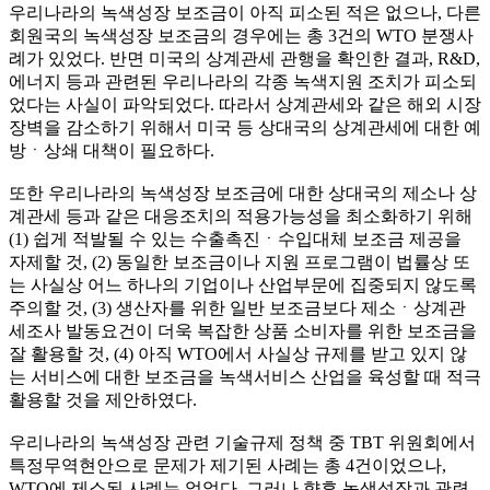
우리나라의 녹색성장 보조금이 아직 피소된 적은 없으나, 다른
회원국의 녹색성장 보조금의 경우에는 총 3건의 WTO 분쟁사
례가 있었다. 반면 미국의 상계관세 관행을 확인한 결과, R&D,
에너지 등과 관련된 우리나라의 각종 녹색지원 조치가 피소되
었다는 사실이 파악되었다. 따라서 상계관세와 같은 해외 시장
장벽을 감소하기 위해서 미국 등 상대국의 상계관세에 대한 예
방ㆍ상쇄 대책이 필요하다.
또한 우리나라의 녹색성장 보조금에 대한 상대국의 제소나 상
계관세 등과 같은 대응조치의 적용가능성을 최소화하기 위해
(1) 쉽게 적발될 수 있는 수출촉진ㆍ수입대체 보조금 제공을
자제할 것, (2) 동일한 보조금이나 지원 프로그램이 법률상 또
는 사실상 어느 하나의 기업이나 산업부문에 집중되지 않도록
주의할 것, (3) 생산자를 위한 일반 보조금보다 제소ㆍ상계관
세조사 발동요건이 더욱 복잡한 상품 소비자를 위한 보조금을
잘 활용할 것, (4) 아직 WTO에서 사실상 규제를 받고 있지 않
는 서비스에 대한 보조금을 녹색서비스 산업을 육성할 때 적극
활용할 것을 제안하였다.
우리나라의 녹색성장 관련 기술규제 정책 중 TBT 위원회에서
특정무역현안으로 문제가 제기된 사례는 총 4건이었으나,
WTO에 제소된 사례는 없었다. 그러나 향후 녹색성장과 관련