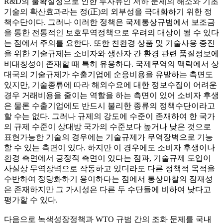
R&D의 불확실성으로 인한 투자유인 저하 문제의 해소와 기초
기술의 확산효과라는 정(正)의 외부성을 극대화하기 위한 정
책수단이다. 그러나 이러한 정책은 국제통상규범에서 보조금
을 통한 전통적인 보호무역정책으로 우려의 대상이 될 수 있다
는 점에서 주의를 요한다. 또한 친환경 상품 및 기술사용 증진
을 위한 기술규제는 소비자와 생산자 간 환경 관련 품질정보에
비대칭성이 존재할 때 특히 유용하다. 국제무역의 맥락에서 상
대국의 기술규제가 수출기업에 순응비용을 유발하는 측면도
있지만, 기술종류에 따라 해외수요에 대한 정보수집이 어려운
경우 거래비용을 줄이는 역할을 하는 측면이 있어 소비자 후생
은 물론 수출기업에도 반드시 불리한 종류의 정책수단이라고
할 수는 없다. 그러나 규제의 강도에 수준이 존재하여 한 국가
의 규제 수준이 상대방 국가의 수준보다 높거나 낮은 것으로
표현가능한 기술의 경우에는 기술규제가 무역장벽으로 기능
할 수 있는 측면이 있다. 하지만 이 경우에도 소비자 후생이나
환경 측면에서 긍정적 측면이 있다는 점과, 기술규제 도입이
사실상 무역장벽으로 작동하고 있더라도 다른 정책적 목적을
수반하여 정당화하기 용이하다는 점에서 통상마찰의 잠재성
은 존재하지만 그 가시성은 다른 두 수단들에 비하여 낮다고
평가할 수 있다.
다음으로 녹색성장정책과 WTO 규범 간의 조화 문제를 국내