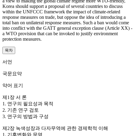
a view to making the global climate regime more WTO-friendly,
Korea should support a proposal of several countries to discuss
within the UNFCCC framework the impact of climate-related
response measures on trade, but oppose the idea of introducing a
total ban on unilateral response measures. Such a ban would come
into conflict with the GATT general exception clause (Article XX) -
a WTO provision that can be invoked to justify environment
protection measures.
목차
서언
국문요약
약어 표기
제1장 서 론
1. 연구의 필요성과 목적
2. 기존 연구 검토
3. 연구의 방법과 구성
제2장 녹색성장과 다자무역에 관한 경제학적 이해
1. 기후변화와 무역