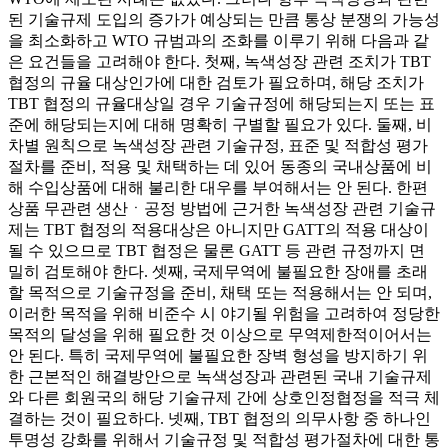
된 기술규제 도입의 증가가 예상되는 만큼 통상 분쟁의 가능성
을 최소화하고 WTO 규범과의 조화를 이루기 위해 다음과 같
은 요건들을 고려해야 한다. 첫째, 녹색성장 관련 조치가 TBT
협정의 규율 대상인가에 대한 검토가 필요하며, 해당 조치가
TBT 협정의 규율대상일 경우 기술규정에 해당되는지 또는 표
준에 해당되는지에 대해 명확히 구별할 필요가 있다. 둘째, 비
차별 원칙으로 녹색성장 관련 기술규정, 표준 및 적합성 평가
절차를 준비, 적용 및 채택하는 데 있어 동종의 국내상품에 비
해 수입상품에 대해 불리한 대우를 부여해서는 안 된다. 한편
상품 무관련 생산ㆍ공정 방법에 근거한 녹색성장 관련 기술규
제는 TBT 협정의 적용대상은 아니지만 GATT의 적용 대상이
될 수 있으므로 TBT 협정은 물론 GATT 등 관련 규정까지 면
밀히 검토해야 한다. 셋째, 국제무역에 불필요한 장애를 초래
할 목적으로 기술규정을 준비, 채택 또는 적용해서는 안 되며,
이러한 목적을 위해 비준수 시 야기될 위험을 고려하여 정당한
목적의 달성을 위해 필요한 것 이상으로 무역제한적이어서는
안 된다. 특히 국제무역에 불필요한 장벽 형성을 방지하기 위
한 근본적인 해결방안으로 녹색성장과 관련된 국내 기술규제
와 다른 회원국의 해당 기술규제 간에 상호인정협정을 적극 체
결하는 것이 필요하다. 넷째, TBT 협정의 의무사항 중 하나인
투명성 강화를 위해서 기술규정 및 적합성 평가절차에 대한 통