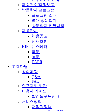
해외연수/출장보고
방문학자 프로그램
프로그램 소개
역대 방문학자
방문학자 커뮤니티
채용안내
채용공고
인재초빙
KIEP 뉴스레터
국문
영문
EAER
고객마당
참여마당
Q&A
FAQ
연구과제 제안
이용자 가이드
발간물구독안내
서비스정책
저작권정책