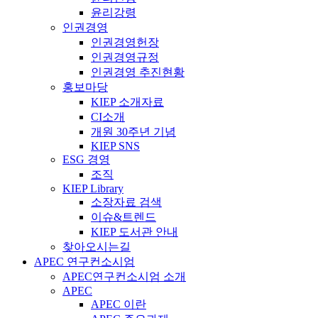
윤리강령
인권경영
인권경영헌장
인권경영규정
인권경영 추진현황
홍보마당
KIEP 소개자료
CI소개
개원 30주년 기념
KIEP SNS
ESG 경영
조직
KIEP Library
소장자료 검색
이슈&트렌드
KIEP 도서관 안내
찾아오시는길
APEC 연구컨소시엄
APEC연구컨소시엄 소개
APEC
APEC 이란