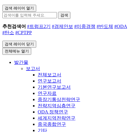
검색 레이어 열기
검색
추천검색어
#트럼프2기
#경제안보
#미중경쟁
#반도체
#ODA
#탄소
#CPTPP
검색 레이어 닫기
전체메뉴 열기
발간물
보고서
전체보고서
연구보고서
기본연구보고서
연구자료
중장기통상전략연구
전략지역심층연구
ODA 정책연구
세계지역전략연구
중국종합연구
기타