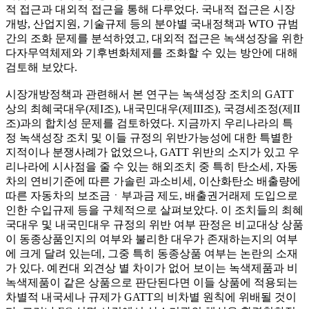
적 접근과 대외적 접근을 통해 다루었다. 국내적 접근은 시장
개방, 산업지원, 기술규제 등의 분야별 국내정책과 WTO 규범
간의 조화 문제를 분석하였고, 대외적 접근은 녹색성장을 위한
다자무역체제와 기후변화체제를 조화할 수 있는 방안에 대해
검토해 보았다.
시장개방정책과 관련해서 본 연구는 녹색성장 조치의 GATT
상의 최혜국대우(제I조), 내국민대우(제III조), 국경세조정(제II
조)과의 합치성 문제를 검토하였다. 지금까지 우리나라의 특
정 녹색성장 조치 및 이들 규정의 위반가능성에 대한 특별한
지적이나 분쟁사례가 없었으나, GATT 위반의 소지가 있고 우
리나라에 시사점을 줄 수 있는 해외조치 중 특히 탄소세, 자동
차의 연비기준에 따른 가솔린 과소비세, 이산화탄소 배출량에
따른 자동차의 보조금ㆍ부과금 제도, 배출권거래제 도입으로
인한 수입규제 등을 구체적으로 살펴보았다. 이 조치들의 최혜
국대우 및 내국민대우 규정의 위반 여부 판정은 비교대상 상품
이 동종상품인지의 여부와 불리한 대우가 존재하는지의 여부
에 크게 달려 있는데, 그중 특히 동종상품 여부는 논란의 소재
가 있다. 예컨대 외견상 별 차이가 없어 보이는 녹색제품과 비
녹색제품이 같은 상품으로 판단된다면 이들 상품에 적용되는
차별적 내국세나 규제가 GATT의 비차별 원칙에 위배될 것이