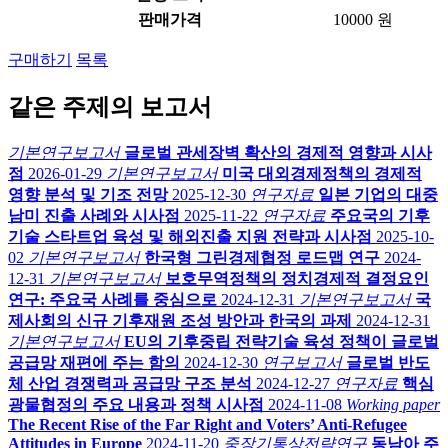
판매가격
10000 원
구매하기
목록
같은 주제의 보고서
기본연구보고서
글로벌 관세장벽 확산의 경제적 영향과 시사
점
2026-01-29
기본연구보고서
미국 대외경제정책의 경제적
영향 분석 및 기조 전망
2025-12-30
연구자료
일본 기업의 대중
남미 진출 사례와 시사점
2025-11-22
연구자료
주요국의 기후
기술 스타트업 육성 및 해외진출 지원 전략과 시사점
2025-10-
02
기본연구보고서
한국형 그린경제협정 로드맵 연구
2024-
12-31
기본연구보고서
보호무역정책의 정치경제적 결정요인
연구: 주요국 사례를 중심으로
2024-12-31
기본연구보고서
국
제사회의 신규 기후재원 조성 방안과 한국의 과제
2024-12-31
기본연구보고서
EU의 기후중립 전략기술 육성 정책이 글로벌
공급망 재편에 주는 함의
2024-12-30
연구보고서
글로벌 반도
체 산업 경쟁력과 공급망 구조 분석
2024-12-27
연구자료
핵심
광물협정의 주요 내용과 정책 시사점
2024-11-08
Working paper
The Recent Rise of the Far Right and Voters’ Anti-Refugee
Attitudes in Europe
2024-11-20
중장기통상전략연구
동남아 주