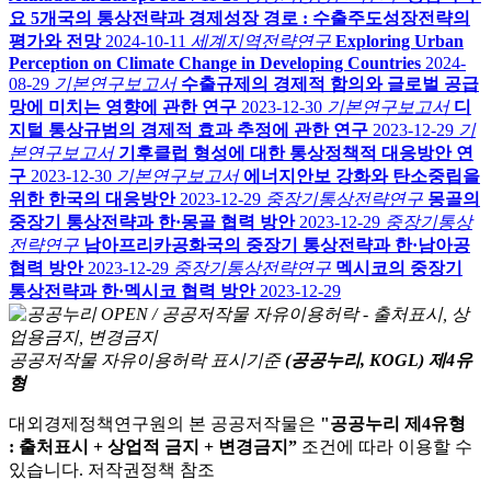
요 5개국의 통상전략과 경제성장 경로 : 수출주도성장전략의
평가와 전망
2024-10-11
세계지역전략연구
Exploring Urban
Perception on Climate Change in Developing Countries
2024-
08-29
기본연구보고서
수출규제의 경제적 함의와 글로벌 공급
망에 미치는 영향에 관한 연구
2023-12-30
기본연구보고서
디
지털 통상규범의 경제적 효과 추정에 관한 연구
2023-12-29
기
본연구보고서
기후클럽 형성에 대한 통상정책적 대응방안 연
구
2023-12-30
기본연구보고서
에너지안보 강화와 탄소중립을
위한 한국의 대응방안
2023-12-29
중장기통상전략연구
몽골의
중장기 통상전략과 한·몽골 협력 방안
2023-12-29
중장기통상
전략연구
남아프리카공화국의 중장기 통상전략과 한·남아공
협력 방안
2023-12-29
중장기통상전략연구
멕시코의 중장기
통상전략과 한·멕시코 협력 방안
2023-12-29
공공저작물 자유이용허락 표시기준
(공공누리, KOGL) 제4유
형
대외경제정책연구원의 본 공공저작물은
"공공누리 제4유형
: 출처표시 + 상업적 금지 + 변경금지”
조건에 따라 이용할 수
있습니다. 저작권정책 참조