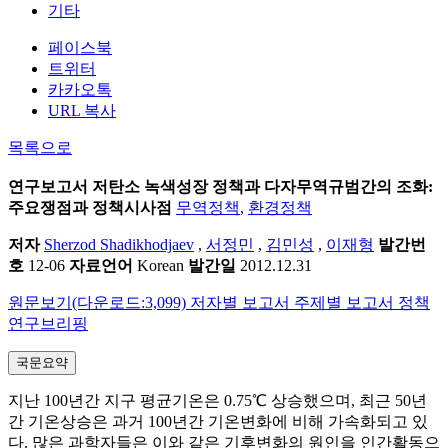
기타
페이스북
트위터
카카오톡
URL 복사
목록으로
연구보고서
저탄소 녹색성장 정책과 다자무역규범간의 조화:
주요쟁점과 정책시사점
무역정책
,
환경정책
저자
Sherzod Shadikhodjaev
,
서정민
,
김민성
,
이재형
발간번
호
12-06
자료언어
Korean
발간일
2012.12.31
원문보기(다운로드:3,099)
저자별 보고서
주제별 보고서
정책
연구브리핑
국문요약
지난 100년간 지구 평균기온은 0.75℃ 상승했으며, 최근 50년
간 기온상승은 과거 100년간 기온변화에 비해 가속화되고 있
다. 많은 과학자들은 이와 같은 기후변화의 원인을 인간활동으