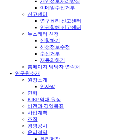
개인정보처리방침
이메일수집거부
신고센터
연구윤리 신고센터
인권침해 신고센터
뉴스레터 신청
신청하기
신청정보수정
수신거부
재동의하기
홈페이지 담당자 연락처
연구원소개
원장소개
인사말
연혁
KIEP 역대 원장
비전과 경영목표
사업계획
조직
경영공시
윤리경영
윤리헌장