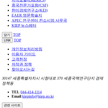
지식포탈(EMERiCs)
중국전문가포럼(CSF)
한미경제연구소(KEI)
EAER 영문학술지
APEC 연구센터 컨소시엄 사무국
KIEP 뉴스레터
TOP
닫기
TOP
LINK
개인정보처리방침
이용자 가이드
고객헌장
저작권 정책
찾아오시는길
30147 세종특별자치시 시청대로 370 세종국책연구단지 경제
정책동
TEL
044-414-1114
Email
kiepinfo@kiep.go.kr
관련 사이트