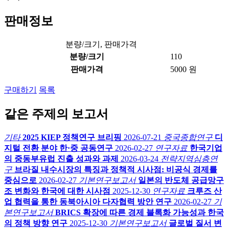
판매정보
분량/크기, 판매가격
분량/크기
110
판매가격
5000 원
구매하기
목록
같은 주제의 보고서
기타
2025 KIEP 정책연구 브리핑
2026-07-21
중국종합연구
디
지털 전환 분야 한·중 공동연구
2026-02-27
연구자료
한국기업
의 중동부유럽 진출 성과와 과제
2026-03-24
전략지역심층연
구
브라질 내수시장의 특징과 정책적 시사점: 비공식 경제를
중심으로
2026-02-27
기본연구보고서
일본의 반도체 공급망구
조 변화와 한국에 대한 시사점
2025-12-30
연구자료
크루즈 산
업 협력을 통한 동북아시아 다자협력 방안 연구
2026-02-27
기
본연구보고서
BRICS 확장에 따른 경제 블록화 가능성과 한국
의 정책 방향 연구
2025-12-30
기본연구보고서
글로벌 질서 변