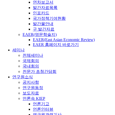
연차보고서
발간자료목록
인포카드
국가정책기여현황
발간물안내
구 발간자료
EAER(영문학술지)
EAER(East Asian Economic Review)
EAER 홈페이지 바로가기
세미나
전체세미나
국제회의
국내회의
전문가 초청간담회
연구원소식
공지사항
연구원동정
보도자료
언론속 KIEP
언론기고
언론인터뷰
연구원관련기사