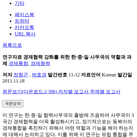
기타
페이스북
트위터
카카오톡
URL 복사
목록으로
연구자료
경제협력 강화를 위한 한·중·일 사무국의 역할과 과
제
경제통합
,
경제협력
저자
정형곤
,
방호경
발간번호
11-12
자료언어
Korean
발간일
2011.11.18
원문보기(다운로드:2,396)
저자별 보고서
주제별 보고서
국문요약
이 연구는 한·중·일 협력사무국의 출범에 즈음하여 사무국이 3
국간 경제협력을 더욱 활성화시키고, 장기적으로는 동북아의
경제통합을 촉진하기 위해서 어떤 역할과 기능을 해야 하는지
에 대해서 논의하고 있다. 이를 위해 이 연구는 유럽 통합을 주