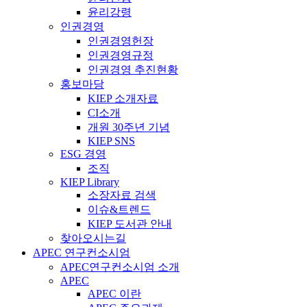
윤리강령
인권경영
인권경영헌장
인권경영규정
인권경영 추진현황
홍보마당
KIEP 소개자료
CI소개
개원 30주년 기념
KIEP SNS
ESG 경영
조직
KIEP Library
소장자료 검색
이슈&트렌드
KIEP 도서관 안내
찾아오시는길
APEC 연구컨소시엄
APEC연구컨소시엄 소개
APEC
APEC 이란