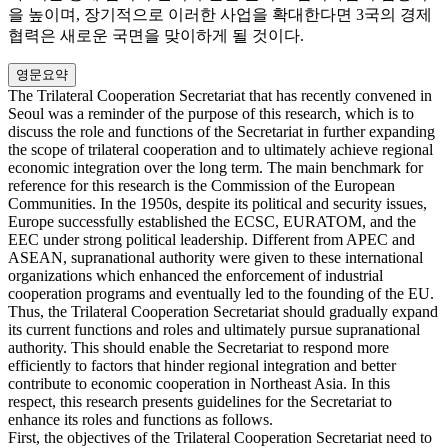
을 높이며, 장기적으로 이러한 사업을 확대한다면 3국의 경제
협력은 새로운 국면을 맞이하게 될 것이다.
영문요약
The Trilateral Cooperation Secretariat that has recently convened in
Seoul was a reminder of the purpose of this research, which is to
discuss the role and functions of the Secretariat in further expanding
the scope of trilateral cooperation and to ultimately achieve regional
economic integration over the long term. The main benchmark for
reference for this research is the Commission of the European
Communities. In the 1950s, despite its political and security issues,
Europe successfully established the ECSC, EURATOM, and the
EEC under strong political leadership. Different from APEC and
ASEAN, supranational authority were given to these international
organizations which enhanced the enforcement of industrial
cooperation programs and eventually led to the founding of the EU.
Thus, the Trilateral Cooperation Secretariat should gradually expand
its current functions and roles and ultimately pursue supranational
authority. This should enable the Secretariat to respond more
efficiently to factors that hinder regional integration and better
contribute to economic cooperation in Northeast Asia. In this
respect, this research presents guidelines for the Secretariat to
enhance its roles and functions as follows.
First, the objectives of the Trilateral Cooperation Secretariat need to