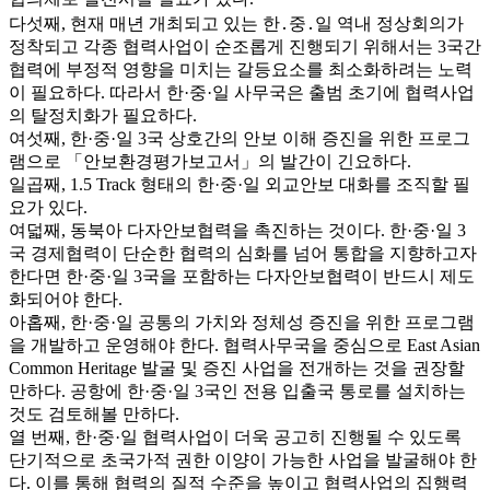
다섯째, 현재 매년 개최되고 있는 한․중․일 역내 정상회의가
정착되고 각종 협력사업이 순조롭게 진행되기 위해서는 3국간
협력에 부정적 영향을 미치는 갈등요소를 최소화하려는 노력
이 필요하다. 따라서 한·중·일 사무국은 출범 초기에 협력사업
의 탈정치화가 필요하다.
여섯째, 한·중·일 3국 상호간의 안보 이해 증진을 위한 프로그
램으로 「안보환경평가보고서」의 발간이 긴요하다.
일곱째, 1.5 Track 형태의 한·중·일 외교안보 대화를 조직할 필
요가 있다.
여덟째, 동북아 다자안보협력을 촉진하는 것이다. 한·중·일 3
국 경제협력이 단순한 협력의 심화를 넘어 통합을 지향하고자
한다면 한·중·일 3국을 포함하는 다자안보협력이 반드시 제도
화되어야 한다.
아홉째, 한·중·일 공통의 가치와 정체성 증진을 위한 프로그램
을 개발하고 운영해야 한다. 협력사무국을 중심으로 East Asian
Common Heritage 발굴 및 증진 사업을 전개하는 것을 권장할
만하다. 공항에 한·중·일 3국인 전용 입출국 통로를 설치하는
것도 검토해볼 만하다.
열 번째, 한·중·일 협력사업이 더욱 공고히 진행될 수 있도록
단기적으로 초국가적 권한 이양이 가능한 사업을 발굴해야 한
다. 이를 통해 협력의 질적 수준을 높이고 협력사업의 집행력