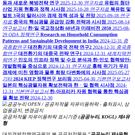
동과 새로운 북방전략 연구
2025-12-30
연구자료
유럽의 첨단
산업 지원 현황과 정책 시사점
2025-10-28
연구자료
북유럽 및
발트 3국의 탈러시아 경제 정책 성과 및 전망
2025-09-18
연구
자료
중국의 핵심광물 공급망 강화 전략과 시사점
2025-08-14
연구보고서
한·일 국교정상화 60년과 미래비전 2050
2025-08-
29
ODA 정책연구
Research on Household Consumption
Patterns and Sustainable Development in India
2024-12-31
중
국종합연구
대전환기의 대중국 전략 연구2
2024-12-31
중국종
합연구
대전환기의 대중국 전략 연구1
2024-12-31
세계지역전
략연구
인도의 인프라 정책 및 수요 분석과 한·인도 협력방안:
개발협력을 중심으로
2024-12-31
연구자료
홍해 위기가 우리
경제에 미친 영향과 물류 회랑 다변화에의 시사점
2025-05-27
기타
2024 KIEP 정책연구 브리핑
2025-04-30
기본연구보고서
일본의 핵심광물자원 확보전략과 한ㆍ일 협력 시사점
2024-
12-31
기본연구보고서
한-아프리카 자원 협력을 통한 핵심광
물 확보 전략
2024-12-30
공공저작물 자유이용허락 표시기준
(공공누리, KOGL) 제4유
형
대외경제정책연구원의 본 공공저작물은
"공공누리 제4유형