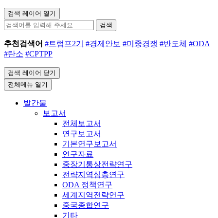
검색 레이어 열기
검색
추천검색어
#트럼프2기
#경제안보
#미중경쟁
#반도체
#ODA
#탄소
#CPTPP
검색 레이어 닫기
전체메뉴 열기
발간물
보고서
전체보고서
연구보고서
기본연구보고서
연구자료
중장기통상전략연구
전략지역심층연구
ODA 정책연구
세계지역전략연구
중국종합연구
기타