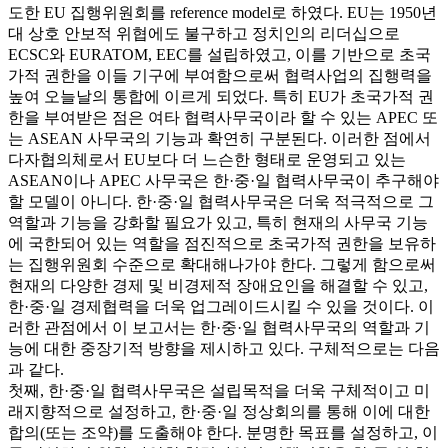
도한 EU 집행위원회를 reference model로 하였다. EU는 1950년
대 상호 안보적 위협에도 불구하고 정치인의 리더십으로
ECSC와 EURATOM, EEC를 설립하였고, 이를 기반으로 초국
가적 권한을 이들 기구에 부여함으로써 협력사업의 집행력을
높여 오늘날의 통합에 이르게 되었다. 특히 EU가 초국가적 권
한을 부여받은 점은 여타 협력사무국이라 할 수 있는 APEC 또
는 ASEAN 사무국의 기능과 확연히 구분된다. 이러한 점에서
다자협의체로서 EU보다 더 느슨한 형태로 운영되고 있는
ASEAN이나 APEC 사무국은 한·중·일 협력사무국이 추구해야
할 모델이 아니다. 한·중·일 협력사무국은 더욱 적극적으로 그
역할과 기능을 강화할 필요가 있고, 특히 현재의 사무국 기능
에 국한되어 있는 역할을 점진적으로 초국가적 권한을 보유하
는 집행위원회 수준으로 확대해나가야 한다. 그렇게 함으로써
현재의 다양한 경제 및 비경제적 장애요인을 해결할 수 있고,
한·중·일 경제협력을 더욱 업그레이드시킬 수 있을 것이다. 이
러한 관점에서 이 보고서는 한·중·일 협력사무국의 역할과 기
능에 대한 중장기적 방향을 제시하고 있다. 구체적으로는 다음
과 같다.
첫째, 한·중·일 협력사무국은 설립목적을 더욱 구체적이고 미
래지향적으로 설정하고, 한·중·일 정상회의를 통해 이에 대한
합의(또는 조약)를 도출해야 한다. 분명한 목표를 설정하고, 이