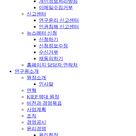
개인정보처리방침
이메일수집거부
신고센터
연구윤리 신고센터
인권침해 신고센터
뉴스레터 신청
신청하기
신청정보수정
수신거부
재동의하기
홈페이지 담당자 연락처
연구원소개
원장소개
인사말
연혁
KIEP 역대 원장
비전과 경영목표
사업계획
조직
경영공시
윤리경영
윤리헌장