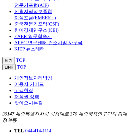
전문가포럼(AIF)
신흥지역정보종합
지식포탈(EMERiCs)
중국전문가포럼(CSF)
한미경제연구소(KEI)
EAER 영문학술지
APEC 연구센터 컨소시엄 사무국
KIEP 뉴스레터
TOP
닫기
TOP
LINK
개인정보처리방침
이용자 가이드
고객헌장
저작권 정책
찾아오시는길
30147 세종특별자치시 시청대로 370 세종국책연구단지 경제
정책동
TEL
044-414-1114