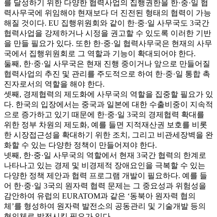
를 달성하기 위한 다양한 협력사업의 집행권한을 한·중·일 협
력사무국에 위임해야 현재보다 더 진전된 형태의 협력이 가능
해질 것이다. EU 집행위원회와 같이 한·중·일 사무국도 3국간
협력사업을 강제하거나 시정을 권고할 수 있도록 이러한 기반
을 만들 필요가 있다. 또한 한·중·일 협력사무국은 현재의 사무
국에서 집행위원회로 그 역할과 기능이 확대되어야 한다.
둘째, 한·중·일 사무국은 현재 진행 중이거나 앞으로 만들어질
협력사업의 추진 및 관리를 주도적으로 하여 한·중·일 통합 촉
진자로서의 역할을 해야 한다.
셋째, 경제협력의 제도화에 사무국의 역할을 집중할 필요가 있
다. 한국의 입장에서는 중국과 일본에 대한 수출비중이 지속적
으로 증가하고 있기 때문에 한·중·일 3국의 경제협력 확대를
위한 정부 차원의 제도화, 예를 들면 지적재산권 보호를 비롯
한 시장접근성을 확대하기 위한 조치, 그리고 비관세장벽을 완
화할 수 있는 다양한 정책이 만들어져야 한다.
넷째, 한·중·일 사무국의 역할에서 현재 3국간 협력의 한계로
나타나고 있는 경제 및 비경제적 장애요인을 극복할 수 있는
다양한 정책 제안과 협력 프로그램 개발이 필요하다. 예를 들
어 한·중·일 3국의 원자력 협력 문제는 그 중요성과 위험성을
감안하여 유럽의 EURATOM과 같은 ‘동북아 원자력 협의
체’를 형성하여 원자력 발전소의 공동관리 및 기술개발 등의
협의체로 발전시킬 필요가 있다.