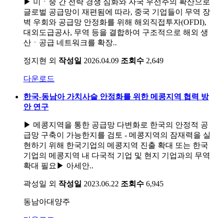
▶ 미ㆍ중 간 전략 경쟁 심화와 자국 우선주의 확산으로
글로벌 공급망이 재편됨에 따라, 중국 기업들이 무역 장
벽 우회와 공급망 안정화를 위해 해외직접투자(OFDI),
대외도급공사, 무역 등을 결합하여 구조적으로 해외 생
산ㆍ공급 네트워크를 확장..
정지현 외
작성일
2026.04.09
조회수
2,649
다운로드
한국-동남아 가치사슬 안정화를 위한 메콩지역 협력 방
안 연구
▶ 메콩지역을 통한 공급망 다변화로 한국의 안정적 공
급망 구축이 가능한지를 검토 - 메콩지역의 잠재력을 실
현하기 위해 한국기업의 메콩지역 진출 확대 또는 한국
기업의 메콩지역 내 다국적 기업 및 현지 기업과의 무역
확대 필요▶ 아세안..
곽성일 외
작성일
2023.06.22
조회수
6,945
동남아대양주