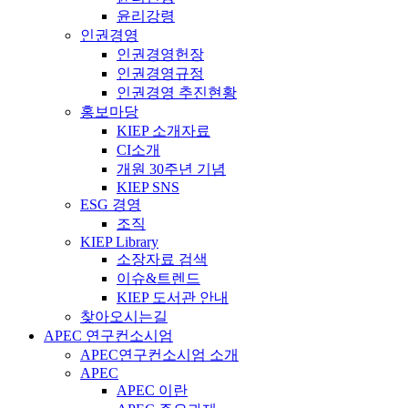
윤리강령
인권경영
인권경영헌장
인권경영규정
인권경영 추진현황
홍보마당
KIEP 소개자료
CI소개
개원 30주년 기념
KIEP SNS
ESG 경영
조직
KIEP Library
소장자료 검색
이슈&트렌드
KIEP 도서관 안내
찾아오시는길
APEC 연구컨소시엄
APEC연구컨소시엄 소개
APEC
APEC 이란