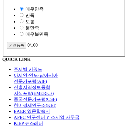
매우만족
만족
보통
불만족
매우불만족
0
/100
QUICK LINK
주제별 키워드
아세안·인도·남아시아
전문가포럼(AIF)
신흥지역정보종합
지식포탈(EMERiCs)
중국전문가포럼(CSF)
한미경제연구소(KEI)
EAER 영문학술지
APEC 연구센터 컨소시엄 사무국
KIEP 뉴스레터