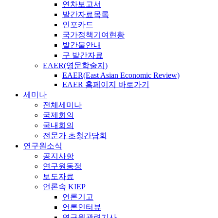
연차보고서
발간자료목록
인포카드
국가정책기여현황
발간물안내
구 발간자료
EAER(영문학술지)
EAER(East Asian Economic Review)
EAER 홈페이지 바로가기
세미나
전체세미나
국제회의
국내회의
전문가 초청간담회
연구원소식
공지사항
연구원동정
보도자료
언론속 KIEP
언론기고
언론인터뷰
연구원관련기사