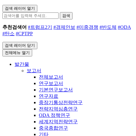
검색 레이어 열기
검색
추천검색어
#트럼프2기
#경제안보
#미중경쟁
#반도체
#ODA
#탄소
#CPTPP
검색 레이어 닫기
전체메뉴 열기
발간물
보고서
전체보고서
연구보고서
기본연구보고서
연구자료
중장기통상전략연구
전략지역심층연구
ODA 정책연구
세계지역전략연구
중국종합연구
기타