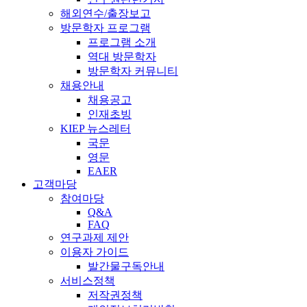
해외연수/출장보고
방문학자 프로그램
프로그램 소개
역대 방문학자
방문학자 커뮤니티
채용안내
채용공고
인재초빙
KIEP 뉴스레터
국문
영문
EAER
고객마당
참여마당
Q&A
FAQ
연구과제 제안
이용자 가이드
발간물구독안내
서비스정책
저작권정책