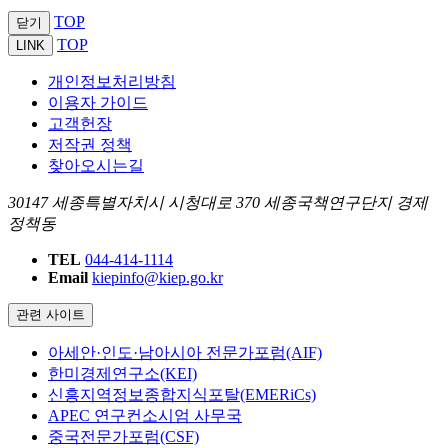
TOP
닫기
TOP
LINK
개인정보처리방침
이용자 가이드
고객헌장
저작권 정책
찾아오시는길
30147 세종특별자치시 시청대로 370 세종국책연구단지 경제
정책동
TEL
044-414-1114
Email
kiepinfo@kiep.go.kr
관련 사이트
아세안·인도·남아시아 전문가포럼(AIF)
한미경제연구소(KEI)
신흥지역정보종합지식포탈(EMERiCs)
APEC 연구컨소시엄 사무국
중국전문가포럼(CSF)