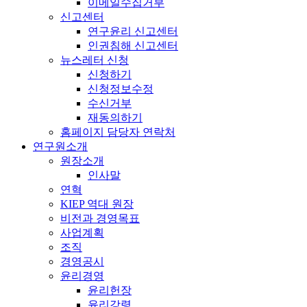
이메일수집거부
신고센터
연구윤리 신고센터
인권침해 신고센터
뉴스레터 신청
신청하기
신청정보수정
수신거부
재동의하기
홈페이지 담당자 연락처
연구원소개
원장소개
인사말
연혁
KIEP 역대 원장
비전과 경영목표
사업계획
조직
경영공시
윤리경영
윤리헌장
윤리강령