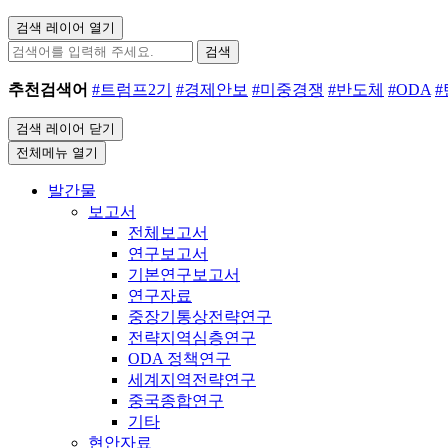
검색 레이어 열기
검색
추천검색어
#트럼프2기
#경제안보
#미중경쟁
#반도체
#ODA
검색 레이어 닫기
전체메뉴 열기
발간물
보고서
전체보고서
연구보고서
기본연구보고서
연구자료
중장기통상전략연구
전략지역심층연구
ODA 정책연구
세계지역전략연구
중국종합연구
기타
현안자료