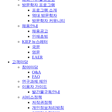
방문학자 프로그램
프로그램 소개
역대 방문학자
방문학자 커뮤니티
채용안내
채용공고
인재초빙
KIEP 뉴스레터
국문
영문
EAER
고객마당
참여마당
Q&A
FAQ
연구과제 제안
이용자 가이드
발간물구독안내
서비스정책
저작권정책
개인정보처리방침