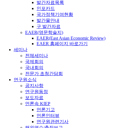
발간자료목록
인포카드
국가정책기여현황
발간물안내
구 발간자료
EAER(영문학술지)
EAER(East Asian Economic Review)
EAER 홈페이지 바로가기
세미나
전체세미나
국제회의
국내회의
전문가 초청간담회
연구원소식
공지사항
연구원동정
보도자료
언론속 KIEP
언론기고
언론인터뷰
연구원관련기사
해외연수/출장보고