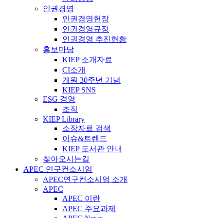
인권경영
인권경영헌장
인권경영규정
인권경영 추진현황
홍보마당
KIEP 소개자료
CI소개
개원 30주년 기념
KIEP SNS
ESG 경영
조직
KIEP Library
소장자료 검색
이슈&트렌드
KIEP 도서관 안내
찾아오시는길
APEC 연구컨소시엄
APEC연구컨소시엄 소개
APEC
APEC 이란
APEC 주요과제