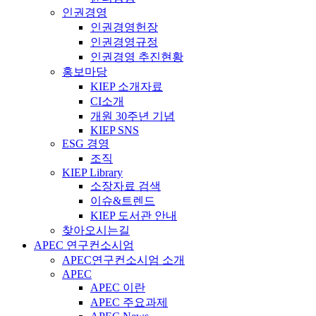
인권경영
인권경영헌장
인권경영규정
인권경영 추진현황
홍보마당
KIEP 소개자료
CI소개
개원 30주년 기념
KIEP SNS
ESG 경영
조직
KIEP Library
소장자료 검색
이슈&트렌드
KIEP 도서관 안내
찾아오시는길
APEC 연구컨소시엄
APEC연구컨소시엄 소개
APEC
APEC 이란
APEC 주요과제