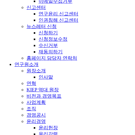
이메일수집거부
신고센터
연구윤리 신고센터
인권침해 신고센터
뉴스레터 신청
신청하기
신청정보수정
수신거부
재동의하기
홈페이지 담당자 연락처
연구원소개
원장소개
인사말
연혁
KIEP 역대 원장
비전과 경영목표
사업계획
조직
경영공시
윤리경영
윤리헌장
윤리강령