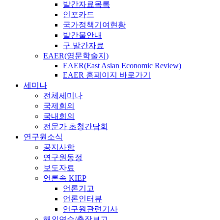
발간자료목록
인포카드
국가정책기여현황
발간물안내
구 발간자료
EAER(영문학술지)
EAER(East Asian Economic Review)
EAER 홈페이지 바로가기
세미나
전체세미나
국제회의
국내회의
전문가 초청간담회
연구원소식
공지사항
연구원동정
보도자료
언론속 KIEP
언론기고
언론인터뷰
연구원관련기사
해외연수/출장보고