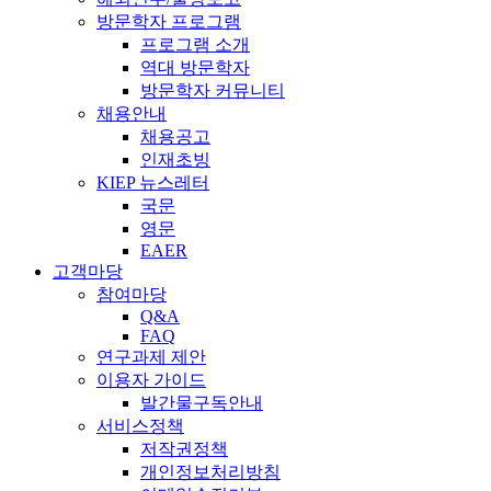
방문학자 프로그램
프로그램 소개
역대 방문학자
방문학자 커뮤니티
채용안내
채용공고
인재초빙
KIEP 뉴스레터
국문
영문
EAER
고객마당
참여마당
Q&A
FAQ
연구과제 제안
이용자 가이드
발간물구독안내
서비스정책
저작권정책
개인정보처리방침