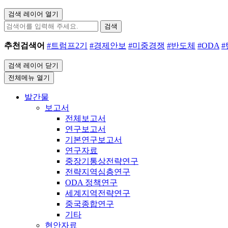
검색 레이어 열기
검색
추천검색어
#트럼프2기
#경제안보
#미중경쟁
#반도체
#ODA
검색 레이어 닫기
전체메뉴 열기
발간물
보고서
전체보고서
연구보고서
기본연구보고서
연구자료
중장기통상전략연구
전략지역심층연구
ODA 정책연구
세계지역전략연구
중국종합연구
기타
현안자료