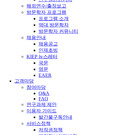
해외연수/출장보고
방문학자 프로그램
프로그램 소개
역대 방문학자
방문학자 커뮤니티
채용안내
채용공고
인재초빙
KIEP 뉴스레터
국문
영문
EAER
고객마당
참여마당
Q&A
FAQ
연구과제 제안
이용자 가이드
발간물구독안내
서비스정책
저작권정책