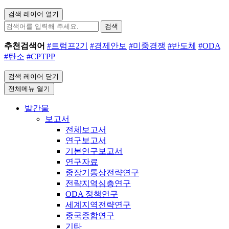
검색 레이어 열기
검색
추천검색어
#트럼프2기
#경제안보
#미중경쟁
#반도체
#ODA
#탄소
#CPTPP
검색 레이어 닫기
전체메뉴 열기
발간물
보고서
전체보고서
연구보고서
기본연구보고서
연구자료
중장기통상전략연구
전략지역심층연구
ODA 정책연구
세계지역전략연구
중국종합연구
기타