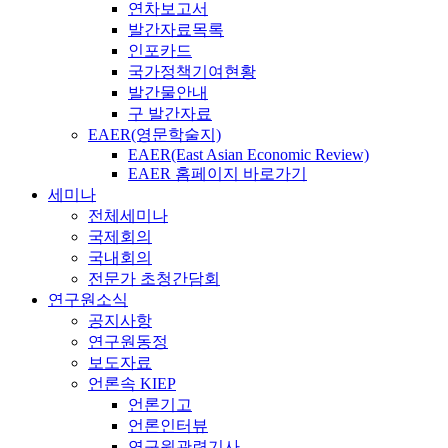
연차보고서
발간자료목록
인포카드
국가정책기여현황
발간물안내
구 발간자료
EAER(영문학술지)
EAER(East Asian Economic Review)
EAER 홈페이지 바로가기
세미나
전체세미나
국제회의
국내회의
전문가 초청간담회
연구원소식
공지사항
연구원동정
보도자료
언론속 KIEP
언론기고
언론인터뷰
연구원관련기사