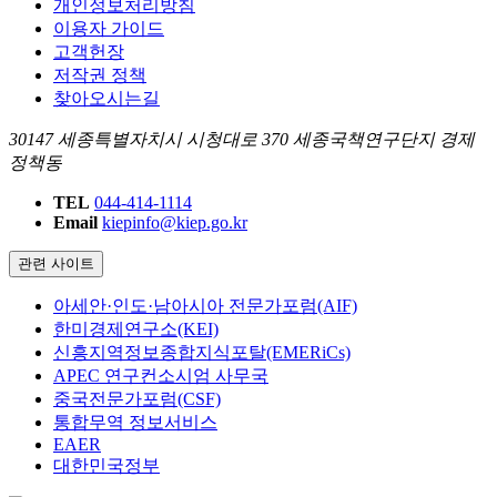
개인정보처리방침
이용자 가이드
고객헌장
저작권 정책
찾아오시는길
30147 세종특별자치시 시청대로 370 세종국책연구단지 경제
정책동
TEL
044-414-1114
Email
kiepinfo@kiep.go.kr
관련 사이트
아세안·인도·남아시아 전문가포럼(AIF)
한미경제연구소(KEI)
신흥지역정보종합지식포탈(EMERiCs)
APEC 연구컨소시엄 사무국
중국전문가포럼(CSF)
통합무역 정보서비스
EAER
대한민국정부