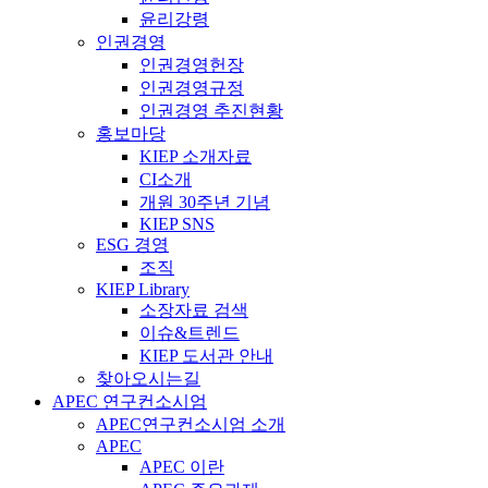
윤리강령
인권경영
인권경영헌장
인권경영규정
인권경영 추진현황
홍보마당
KIEP 소개자료
CI소개
개원 30주년 기념
KIEP SNS
ESG 경영
조직
KIEP Library
소장자료 검색
이슈&트렌드
KIEP 도서관 안내
찾아오시는길
APEC 연구컨소시엄
APEC연구컨소시엄 소개
APEC
APEC 이란