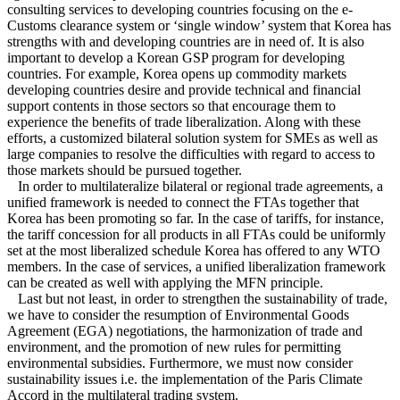
consulting services to developing countries focusing on the e-
Customs clearance system or ‘single window’ system that Korea has
strengths with and developing countries are in need of. It is also
important to develop a Korean GSP program for developing
countries. For example, Korea opens up commodity markets
developing countries desire and provide technical and financial
support contents in those sectors so that encourage them to
experience the benefits of trade liberalization. Along with these
efforts, a customized bilateral solution system for SMEs as well as
large companies to resolve the difficulties with regard to access to
those markets should be pursued together.
In order to multilateralize bilateral or regional trade agreements, a
unified framework is needed to connect the FTAs together ​​that
Korea has been promoting so far. In the case of tariffs, for instance,
the tariff concession for all products in all FTAs could be uniformly
set at the most liberalized schedule Korea has offered to any WTO
members. In the case of services, a unified liberalization framework
can be created as well with applying the MFN principle.
Last but not least, in order to strengthen the sustainability of trade,
we have to consider the resumption of Environmental Goods
Agreement (EGA) negotiations, the harmonization of trade and
environment, and the promotion of new rules for permitting
environmental subsidies. Furthermore, we must now consider
sustainability issues i.e. the implementation of the Paris Climate
Accord in the multilateral trading system.