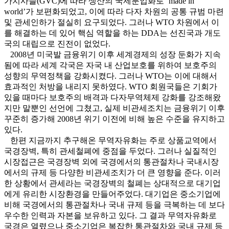
가치사슬(GVC)에 따라 생산의 국제분업화로 ‘made in
world’가 보편화되었고, 이에 따라 다자 차원의 공통 규범 마련
및 관세인하가 절실히 요구되었다. 그러나 WTO 차원에서 이
를 해결하는 데 있어 핵심 역할을 하는 DDA는 선진국과 개도
국의 대립으로 진전이 없었다.
2008년 미국발 금융위기 이후 세계경제의 성장 둔화가 지속
됨에 따라 세계 각국은 자국 내 산업보호를 위하여 보호주의
성향의 무역정책을 강화시켰다. 그러나 WTO는 이에 대해서
효과적인 처방을 내리지 못하였다. WTO 회원국들은 기회가
있을 때마다 보호주의 배격과 다자무역체제 강화를 강조해왔
지만 말뿐인 선언에 그쳤고, 실제 비관세조치는 금융위기 이후
꾸준히 증가해 2008년 위기 이전에 비해 높은 수준을 유지하고
있다.
한편 지금까지 추구해온 무역자유화는 주로 상품교역에서
국경장벽, 특히 관세철폐에 중점을 두었다. 그러나 실질적인
시장접근은 국경장벽 외에 국경에서의 통관절차나 국내시장
에서의 규제 등 다양한 비관세조치가 더 큰 영향을 준다. 이러
한 상황에서 관세라는 국경장벽의 철폐는 상대적으로 대기업
에게 유리한 시장환경을 만들어주었다. 대기업은 중소기업에
비해 국경에서의 통관절차나 국내 규제 등을 극복하는 데 보다
우수한 인력과 자본을 보유하고 있다. 그 결과 무역자유화로
국경은 열렸으나 중소기업은 복잡한 통관절차와 국내 규제 등