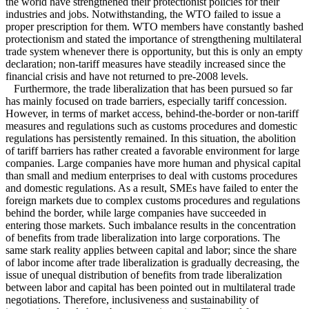
the world have strengthened their protectionist policies for their
industries and jobs. Notwithstanding, the WTO failed to issue a
proper prescription for them. WTO members have constantly bashed
protectionism and stated the importance of strengthening multilateral
trade system whenever there is opportunity, but this is only an empty
declaration; non-tariff measures have steadily increased since the
financial crisis and have not returned to pre-2008 levels.
Furthermore, the trade liberalization that has been pursued so far
has mainly focused on trade barriers, especially tariff concession.
However, in terms of market access, behind-the-border or non-tariff
measures and regulations such as customs procedures and domestic
regulations has persistently remained. In this situation, the abolition
of tariff barriers has rather created a favorable environment for large
companies. Large companies have more human and physical capital
than small and medium enterprises to deal with customs procedures
and domestic regulations. As a result, SMEs have failed to enter the
foreign markets due to complex customs procedures and regulations
behind the border, while large companies have succeeded in
entering those markets. Such imbalance results in the concentration
of benefits from trade liberalization into large corporations. The
same stark reality applies between capital and labor; since the share
of labor income after trade liberalization is gradually decreasing, the
issue of unequal distribution of benefits from trade liberalization
between labor and capital has been pointed out in multilateral trade
negotiations. Therefore, inclusiveness and sustainability of