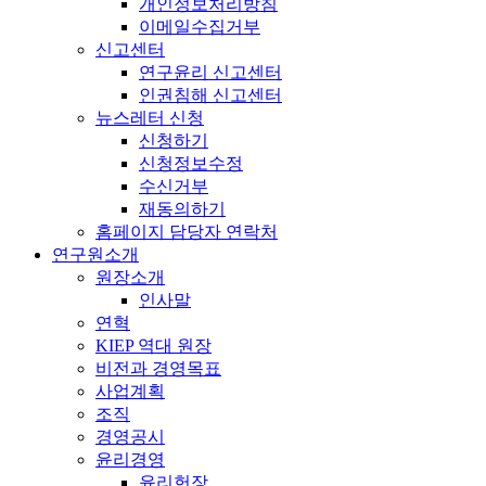
개인정보처리방침
이메일수집거부
신고센터
연구윤리 신고센터
인권침해 신고센터
뉴스레터 신청
신청하기
신청정보수정
수신거부
재동의하기
홈페이지 담당자 연락처
연구원소개
원장소개
인사말
연혁
KIEP 역대 원장
비전과 경영목표
사업계획
조직
경영공시
윤리경영
윤리헌장