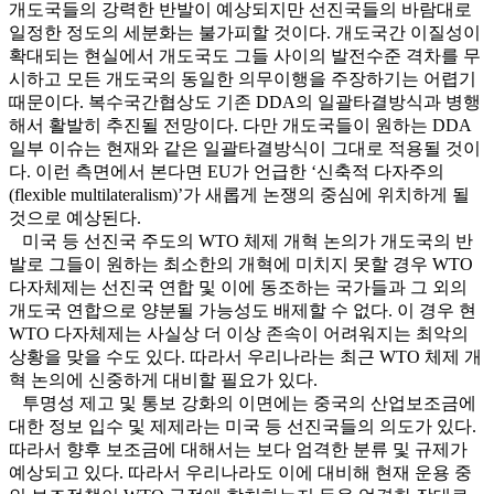
개도국들의 강력한 반발이 예상되지만 선진국들의 바람대로
일정한 정도의 세분화는 불가피할 것이다. 개도국간 이질성이
확대되는 현실에서 개도국도 그들 사이의 발전수준 격차를 무
시하고 모든 개도국의 동일한 의무이행을 주장하기는 어렵기
때문이다. 복수국간협상도 기존 DDA의 일괄타결방식과 병행
해서 활발히 추진될 전망이다. 다만 개도국들이 원하는 DDA
일부 이슈는 현재와 같은 일괄타결방식이 그대로 적용될 것이
다. 이런 측면에서 본다면 EU가 언급한 ‘신축적 다자주의
(flexible multilateralism)’가 새롭게 논쟁의 중심에 위치하게 될
것으로 예상된다.
미국 등 선진국 주도의 WTO 체제 개혁 논의가 개도국의 반
발로 그들이 원하는 최소한의 개혁에 미치지 못할 경우 WTO
다자체제는 선진국 연합 및 이에 동조하는 국가들과 그 외의
개도국 연합으로 양분될 가능성도 배제할 수 없다. 이 경우 현
WTO 다자체제는 사실상 더 이상 존속이 어려워지는 최악의
상황을 맞을 수도 있다. 따라서 우리나라는 최근 WTO 체제 개
혁 논의에 신중하게 대비할 필요가 있다.
투명성 제고 및 통보 강화의 이면에는 중국의 산업보조금에
대한 정보 입수 및 제제라는 미국 등 선진국들의 의도가 있다.
따라서 향후 보조금에 대해서는 보다 엄격한 분류 및 규제가
예상되고 있다. 따라서 우리나라도 이에 대비해 현재 운용 중