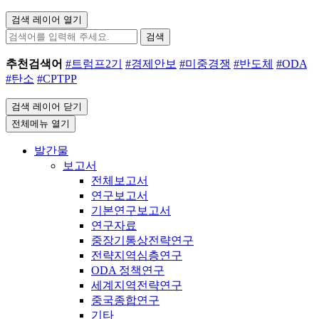
검색 레이어 열기
검색
추천검색어
#트럼프2기
#경제안보
#미중경쟁
#반도체
#ODA
#탄소
#CPTPP
검색 레이어 닫기
전체메뉴 열기
발간물
보고서
전체보고서
연구보고서
기본연구보고서
연구자료
중장기통상전략연구
전략지역심층연구
ODA 정책연구
세계지역전략연구
중국종합연구
기타