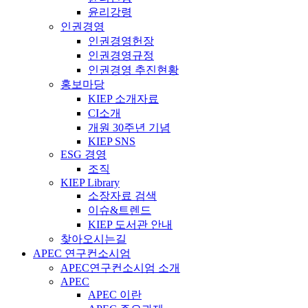
윤리강령
인권경영
인권경영헌장
인권경영규정
인권경영 추진현황
홍보마당
KIEP 소개자료
CI소개
개원 30주년 기념
KIEP SNS
ESG 경영
조직
KIEP Library
소장자료 검색
이슈&트렌드
KIEP 도서관 안내
찾아오시는길
APEC 연구컨소시엄
APEC연구컨소시엄 소개
APEC
APEC 이란