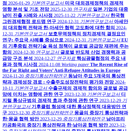
점
2026-01-29
기본연구보고서
미국 대외경제정책의 경제적
영향 분석 및 기조 전망
2025-12-30
연구자료
일본 기업의 대중
남미 진출 사례와 시사점
2025-11-22
기본연구보고서
한국형
그린경제협정 로드맵 연구
2024-12-31
기본연구보고서
아세안
의 대외협력 전략과 한-아세안 협력 고도화에 대한 함의
2024-
12-31
기본연구보고서
보호무역정책의 정치경제적 결정요인
연구: 주요국 사례를 중심으로
2024-12-31
기본연구보고서
EU
의 기후중립 전략기술 육성 정책이 글로벌 공급망 재편에 주는
함의
2024-12-30
연구보고서
글로벌 반도체 산업 경쟁력과 공
급망 구조 분석
2024-12-27
연구자료
핵심광물협정의 주요 내
용과 정책 시사점
2024-11-08
Working paper
The Recent Rise of
the Far Right and Voters’ Anti-Refugee Attitudes in Europe
2024-11-20
중장기통상전략연구
동남아 주요 5개국의 통상전
략과 경제성장 경로 : 수출주도성장전략의 평가와 전망
2024-
10-11
기본연구보고서
수출규제의 경제적 함의와 글로벌 공급
망에 미치는 영향에 관한 연구
2023-12-30
기본연구보고서
디
지털 통상규범의 경제적 효과 추정에 관한 연구
2023-12-29
기
본연구보고서
기후클럽 형성에 대한 통상정책적 대응방안 연
구
2023-12-30
중장기통상전략연구
몽골의 중장기 통상전략과
한·몽골 협력 방안
2023-12-29
중장기통상전략연구
남아프리
카공화국의 중장기 통상전략과 한·남아공 협력 방안
2023-12-