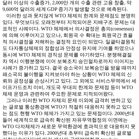
달러 이상의 수출증가, 2,000만 개의 수출 관련 고용 창출, 약
9,600억 달러의 세계 GDP 증가가 발생할 것으로 예측된다.
이러한 성과 못지않게 WTO 체제의 한계와 문제점도 분명히
있다. 무엇보다도 오래전부터 지적되어온 지배구조 문제는 대
표적인 사례이다. WTO 체제에서 의사결정은 총의(consensus)
에 의해 이루어지고 있으나, 회원국 수 확대는 회원국간 효율
적 의사결정을 저해하는 결정적 요인이 되었다. 일괄타결원칙
도 다자통상체제의 정합성과 안정성 유지에 기여를 하였으나
동시에 WTO 체제의 경직성 문제를 야기하였다. 분쟁해결절
차 역시 이행분쟁에 이어 보복조치 승인절차로까지 이어지는
사례가 증가하고 있다. 결국 승소국이 보복승인을 받을 때까지
패소국의 불이행을 지켜보아야 하는 상황이 WTO 체제의 신
뢰와 공정성을 손상시키고 있다. 그 외에도 서비스무역에서 세
이프가드조치 미비, 개도국 우대의 한계와 문제점 등이 WTO
체제 운영과 관련하여 주요한 문제로 지적되어왔다.
그러나 이러한 WTO 자체의 문제 이외에 급격히 변하고 있
는 글로벌 통상환경에 WTO가 적절히 대응하지 못하고 있다
는 점도 현행 WTO 체제가 가지고 있는 문제점이다. 2000년대
들어 세계적으로 급속히 확산된 자유무역협정의 이면에는
WTO 다자체제가 새로운 무역환경에 효과적으로 대응하지 못
했다는 이유가 있다. 2000년대 초부터 급속히 확산된 글로벌