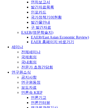
연차보고서
발간자료목록
인포카드
국가정책기여현황
발간물안내
구 발간자료
EAER(영문학술지)
EAER(East Asian Economic Review)
EAER 홈페이지 바로가기
세미나
전체세미나
국제회의
국내회의
전문가 초청간담회
연구원소식
공지사항
연구원동정
보도자료
언론속 KIEP
언론기고
언론인터뷰
연구원관련기사