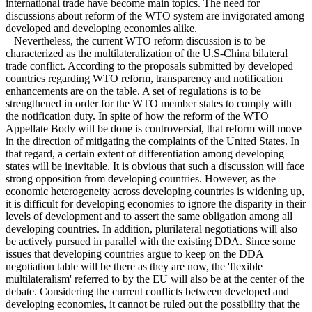
international trade have become main topics. The need for
discussions about reform of the WTO system are invigorated among
developed and developing economies alike.
Nevertheless, the current WTO reform discussion is to be
characterized as the multilateralization of the U.S-China bilateral
trade conflict. According to the proposals submitted by developed
countries regarding WTO reform, transparency and notification
enhancements are on the table. A set of regulations is to be
strengthened in order for the WTO member states to comply with
the notification duty. In spite of how the reform of the WTO
Appellate Body will be done is controversial, that reform will move
in the direction of mitigating the complaints of the United States. In
that regard, a certain extent of differentiation among developing
states will be inevitable. It is obvious that such a discussion will face
strong opposition from developing countries. However, as the
economic heterogeneity across developing countries is widening up,
it is difficult for developing economies to ignore the disparity in their
levels of development and to assert the same obligation among all
developing countries. In addition, plurilateral negotiations will also
be actively pursued in parallel with the existing DDA. Since some
issues that developing countries argue to keep on the DDA
negotiation table will be there as they are now, the 'flexible
multilateralism' referred to by the EU will also be at the center of the
debate. Considering the current conflicts between developed and
developing economies, it cannot be ruled out the possibility that the