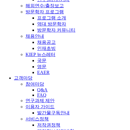
해외연수/출장보고
방문학자 프로그램
프로그램 소개
역대 방문학자
방문학자 커뮤니티
채용안내
채용공고
인재초빙
KIEP 뉴스레터
국문
영문
EAER
고객마당
참여마당
Q&A
FAQ
연구과제 제안
이용자 가이드
발간물구독안내
서비스정책
저작권정책