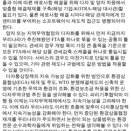
출과 이에 따른 애로사항 해결을 위해 다자 및 양자 차원에서
맞춤형 해결체제를 구축(해당 기업-KOTRA-해당 대사관)할
필요가 있다. 물론 애로사항 해결 시마다 해당 관계자에게 인
센티브를 부여하는 소프트웨어식 제도적 접근도 병행되어야
한다.
양자 또는 지역무역협정의 다자화를 위해서 먼저 지금까지
우리나라가 추진해왔던 FTA를 하나로 묶을 수 있는 공통의 틀
이 필요하다. 관세의 경우 개방 폭이 가장 큰 품목을 기준으로
모든 FTA에서 해당 상품 관세감축 스케줄을 하나로 통일시킬
수 있을 것이다. 서비스의 경우도 마찬가지로 단일의 틀을 만
들 수 있으며, 기타 관련 제도나 규범에도 같은 방법을 적용할
수 있을 것이다.
다자통상정책의 지속 가능성 강화를 위한 방안으로 환경상
품협상(EGA) 재개 및 주도, WTO 분쟁해결제도의 신축적 운
영에 기초한 무역과 환경의 조화, 환경보조금 허용을 위한 신
다자무역규범 추진 등을 생각해볼 수 있다. 파리기후협약의 이
행 등 이제는 다자무역체제에서도 지속가능성을 고려해야 한
다. 이에 따라 우리나라도 이러한 흐름에 맞추어 다자통상정책
에서 지속가능성을 강화해야 한다. 먼저 중단된 환경상품협정
재개를 우리나라가 주도하면서 논란이 되는 상품범위는 환경
전문 순수과학자들에게 위임하는 전략을 생각해볼 수 있다. 아