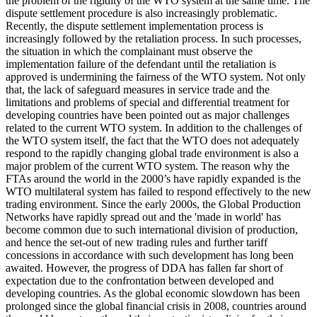
the problem of the rigidity of the WTO system at the same time. The
dispute settlement procedure is also increasingly problematic.
Recently, the dispute settlement implementation process is
increasingly followed by the retaliation process. In such processes,
the situation in which the complainant must observe the
implementation failure of the defendant until the retaliation is
approved is undermining the fairness of the WTO system. Not only
that, the lack of safeguard measures in service trade and the
limitations and problems of special and differential treatment for
developing countries have been pointed out as major challenges
related to the current WTO system. In addition to the challenges of
the WTO system itself, the fact that the WTO does not adequately
respond to the rapidly changing global trade environment is also a
major problem of the current WTO system. The reason why the
FTAs around the world in the 2000’s have rapidly expanded is the
WTO multilateral system has failed to respond effectively to the new
trading environment. Since the early 2000s, the Global Production
Networks have rapidly spread out and the 'made in world' has
become common due to such international division of production,
and hence the set-out of new trading rules and further tariff
concessions in accordance with such development has long been
awaited. However, the progress of DDA has fallen far short of
expectation due to the confrontation between developed and
developing countries. As the global economic slowdown has been
prolonged since the global financial crisis in 2008, countries around