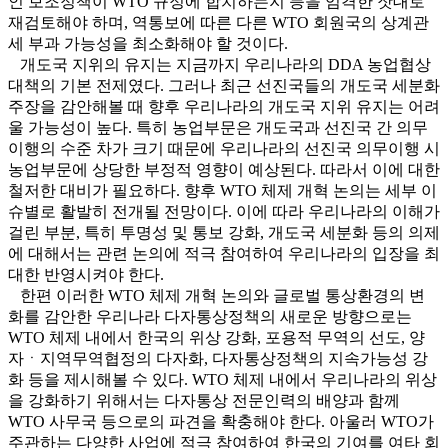
인 보조정책이 WTO 규정에 합치하는지 등을 엄격한 잣대로
재검토해야 하며, 역통보에 따른 다른 WTO 회원국의 상계관
세 부과 가능성을 최소화해야 할 것이다.
개도국 지위의 유지는 지금까지 우리나라의 DDA 농업협상
대책의 기본 전제였다. 그러나 최근 선진국들의 개도국 세분화
주장을 감안해볼 때 향후 우리나라의 개도국 지위 유지는 어려
울 가능성이 높다. 특히 농업부문은 개도국과 선진국 간 의무
이행의 수준 차가 크기 때문에 우리나라의 선진국 의무이행 시
농업부문에 상당한 부정적 영향이 예상된다. 따라서 이에 대한
철저한 대비가 필요하다. 향후 WTO 체제 개혁 논의는 세부 이
슈별로 활발히 전개될 전망이다. 이에 따라 우리나라의 이해가
걸린 부분, 특히 투명성 및 통보 강화, 개도국 세분화 등의 의제
에 대해서는 관련 논의에 적극 참여하여 우리나라의 입장을 최
대한 반영시켜야 한다.
한편 이러한 WTO 체제 개혁 논의와 글로벌 통상환경의 변
화를 감안한 우리나라 다자통상정책의 새로운 방향으로는
WTO 체제 내에서 한국의 위상 강화, 포용적 무역의 선도, 양
자ㆍ지역무역협정의 다자화, 다자통상정책의 지속가능성 강
화 등을 제시해볼 수 있다. WTO 체제 내에서 우리나라의 위상
을 강화하기 위해서는 다자통상 전문인력의 배양과 함께
WTO 사무국 등으로의 파견을 확충해야 한다. 아울러 WTO가
주관하는 다양한 사업에 적극 참여하여 한국의 기여를 여타 회