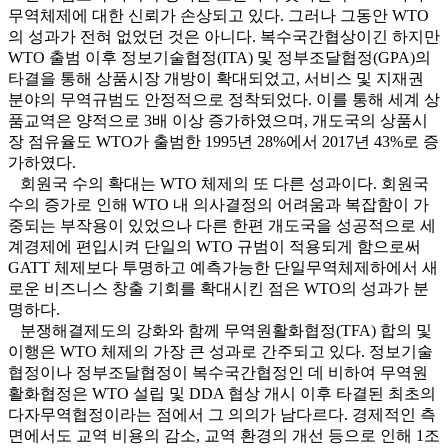
무역체제에 대한 신뢰가 손상되고 있다. 그러나 그동안 WTO
의 성과가 전혀 없었던 것은 아니다. 복수국간협상이긴 하지만
WTO 출범 이후 정보기술협정(ITA) 및 정부조달협정(GPA)의
타결을 통해 상품시장 개방이 확대되었고, 서비스 및 지재권
분야의 무역규범도 안정적으로 정착되었다. 이를 통해 세계 상
품교역은 양적으로 3배 이상 증가하였으며, 개도국의 상품시
장 점유율도 WTO가 출범한 1995년 28%에서 2017년 43%로 증
가하였다.
회원국 수의 확대는 WTO 체제의 또 다른 성과이다. 회원국
수의 증가로 인해 WTO 내 의사결정의 어려움과 복잡함이 가
중되는 부작용이 있었으나 다른 한편 개도국을 성공적으로 세
계경제에 편입시켜 단일의 WTO 규범이 적용되게 함으로써
GATT 체제보다 투명하고 예측가능한 단일무역체제하에서 새
로운 비즈니스 창출 기회를 확대시킨 점은 WTO의 성과가 분
명하다.
분쟁해결제도의 강화와 함께 무역원활화협정(TFA) 합의 및
이행은 WTO 체제의 가장 큰 성과로 간주되고 있다. 정보기술
협정이나 정부조달협정이 복수국간협정인 데 비하여 무역원
활화협정은 WTO 설립 및 DDA 협상 개시 이후 타결된 최초의
다자무역협정이라는 점에서 그 의의가 남다르다. 경제적인 측
면에서도 교역 비용의 감소, 교역 환경의 개선 등으로 인해 1조