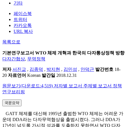
기타
페이스북
트위터
카카오톡
URL 복사
목록으로
기본연구보고서
WTO 체제 개혁과 한국의 다자통상정책 방향
다자간협상
,
무역정책
저자
서진교
,
김종덕
,
박지현
,
김민성
,
안덕근
발간번호
18-
20
자료언어
Korean
발간일
2018.12.31
원문보기(다운로드:4,519)
저자별 보고서
주제별 보고서
정책
연구브리핑
국문요약
GATT 체제를 대신해 1995년 출범한 WTO 체제는 어려운 가
운데 DDA라는 다자무역협상을 출범시켰다. 그러나 DDA가
17년이 넘도록 가시적 성과를 도출하지 못하면서 WTO 다자