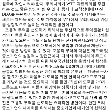
원국에 각인시켜야 한다. 우리나라가 WTO 각료회의를 주관
하는 것도 좋은 방안이 될 수 있다. 동시에 교착상태에 빠진
DDA를 복원하기 위해 선진국과 개도국 모두의 지지를 받는
새로운 제안을 하는 것도 다자통상 무대에서 우리나라의 위상
을 실질적으로 높이는 효과적인 방안이다.
포용적 무역을 선도하기 위해서는 우선적으로 무역원활화협
정의 이행을 확산시키는 것이 효과적이다. 우리나라가 강점을
가지고 있으면서 개도국들도 원하는 전자통관시스템 및 싱글
윈도우 등을 중심으로 개도국에게 맞춤형 컨설팅을 제공하는
것이 좋은 방향이 될 수 있다. 포용적 무역의 핵심은 개도국 및
중소기업의 실질적 시장접근이다. 따라서 우리나라의 주도 아
래 비관세장벽 철폐를 위한 복수국간협상을 출범시켜 협상을
리드하되, 먼저 비관세장벽(NTBs)을 DB화하고 이에 기초해
공통의 철폐안을 작성해 단계적 철폐를 유도하는 전략을 구사
할 필요가 있다. 아울러 개도국을 위한 한국식 GSP 프로그램
을 개발하는 것도 중요하다. 예를 들면 (최빈)개도국을 2~3개
그룹으로 나누어 이들이 희망하는 상품시장 개방 및 기술ㆍ자
금지원 내용을 취합해 이를 부분ㆍ혼합적으로 수용하는 방안
을 생각해볼 수 있다. 이러한 한국식 GSP 프로그램 개발 및 추
진은 포용적 무역을 선도하는 효과적인 방안이다. 한편 우리
중소기업의 세계화를 위해서는 중소기업과 대기업의 협력진