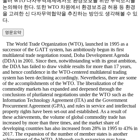
울러 WTO 다자무역체제에서도 환경보호를 위한 무역조치를
논의해야 한다. 또한 WTO 차원에서 환경보조금 허용 등 환경
을 고려한 신 다자무역협약을 추진하는 방안도 생각해볼 수 있
다.
영문요약
The World Trade Organization (WTO), launched in 1995 as a
successor of the GATT system, has ambitiously begun its first
multilateral trade negotiation round, Doha Development Agenda
(DDA) in 2001. Since then, notwithstanding with its great ambition,
the DDA has failed to draw visible results for more than 17 years,
and hence confidence in the WTO-centered multilateral trading
system has been declining accordingly. Nevertheless, there are some
of the accomplishments of the WTO. The liberalization of the
commodity markets has expanded and deepened through the
conclusions of plurilateral negotiations under the WTO such as the
Information Technology Agreement (ITA) and the Government
Procurement Agreement (GPA), and rules in service and intellectual
property rights have been set-out and established. As a result of
these achievements, the volume of global commodity trade has
increased by more than three times, and the market share of
developing countries has also increased from 28% in 1995 to 43% in
2017. The expansion of the number of member states is another
achievement of the WTO. Although such expansion may have