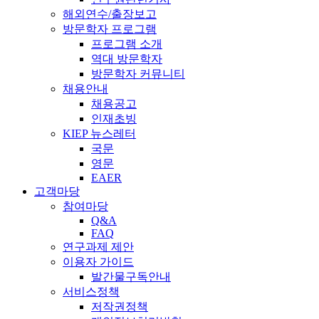
해외연수/출장보고
방문학자 프로그램
프로그램 소개
역대 방문학자
방문학자 커뮤니티
채용안내
채용공고
인재초빙
KIEP 뉴스레터
국문
영문
EAER
고객마당
참여마당
Q&A
FAQ
연구과제 제안
이용자 가이드
발간물구독안내
서비스정책
저작권정책