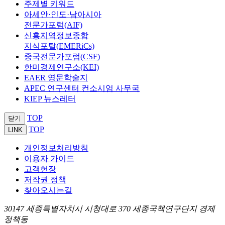
주제별 키워드
아세안·인도·남아시아
전문가포럼(AIF)
신흥지역정보종합
지식포탈(EMERiCs)
중국전문가포럼(CSF)
한미경제연구소(KEI)
EAER 영문학술지
APEC 연구센터 컨소시엄 사무국
KIEP 뉴스레터
TOP
닫기
TOP
LINK
개인정보처리방침
이용자 가이드
고객헌장
저작권 정책
찾아오시는길
30147 세종특별자치시 시청대로 370 세종국책연구단지 경제
정책동