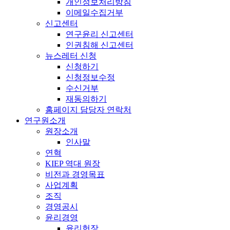
개인정보처리방침
이메일수집거부
신고센터
연구윤리 신고센터
인권침해 신고센터
뉴스레터 신청
신청하기
신청정보수정
수신거부
재동의하기
홈페이지 담당자 연락처
연구원소개
원장소개
인사말
연혁
KIEP 역대 원장
비전과 경영목표
사업계획
조직
경영공시
윤리경영
윤리헌장