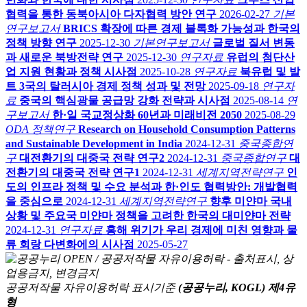
협력을 통한 동북아시아 다자협력 방안 연구
2026-02-27
기본
연구보고서
BRICS 확장에 따른 경제 블록화 가능성과 한국의
정책 방향 연구
2025-12-30
기본연구보고서
글로벌 질서 변동
과 새로운 북방전략 연구
2025-12-30
연구자료
유럽의 첨단산
업 지원 현황과 정책 시사점
2025-10-28
연구자료
북유럽 및 발
트 3국의 탈러시아 경제 정책 성과 및 전망
2025-09-18
연구자
료
중국의 핵심광물 공급망 강화 전략과 시사점
2025-08-14
연
구보고서
한·일 국교정상화 60년과 미래비전 2050
2025-08-29
ODA 정책연구
Research on Household Consumption Patterns
and Sustainable Development in India
2024-12-31
중국종합연
구
대전환기의 대중국 전략 연구2
2024-12-31
중국종합연구
대
전환기의 대중국 전략 연구1
2024-12-31
세계지역전략연구
인
도의 인프라 정책 및 수요 분석과 한·인도 협력방안: 개발협력
을 중심으로
2024-12-31
세계지역전략연구
향후 미얀마 국내
상황 및 주요국 미얀마 정책을 고려한 한국의 대미얀마 전략
2024-12-31
연구자료
홍해 위기가 우리 경제에 미친 영향과 물
류 회랑 다변화에의 시사점
2025-05-27
공공저작물 자유이용허락 표시기준
(공공누리, KOGL) 제4유
형