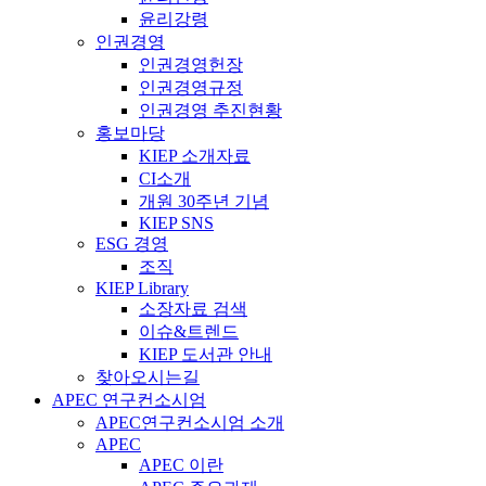
윤리강령
인권경영
인권경영헌장
인권경영규정
인권경영 추진현황
홍보마당
KIEP 소개자료
CI소개
개원 30주년 기념
KIEP SNS
ESG 경영
조직
KIEP Library
소장자료 검색
이슈&트렌드
KIEP 도서관 안내
찾아오시는길
APEC 연구컨소시엄
APEC연구컨소시엄 소개
APEC
APEC 이란