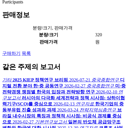
Participants
판매정보
분량/크기, 판매가격
분량/크기
320
판매가격
원
구매하기
목록
같은 주제의 보고서
기타
2025 KIEP 정책연구 브리핑
2026-07-21
중국종합연구
디
지털 전환 분야 한·중 공동연구
2026-02-27
중국종합연구
미·중
전략경쟁 쟁점별 한국의 입장과 전략방향 연구
2026-02-10
연
구보고서
러시아의 다극화 세계전략과 정책 시사점: 상하이협
력기구(SCO)를 중심으로
2026-02-13
연구자료
한국기업의 중
동부유럽 진출 성과와 과제
2026-03-24
전략지역심층연구
브
라질 내수시장의 특징과 정책적 시사점: 비공식 경제를 중심
으로
2026-02-27
기본연구보고서
일본의 반도체 공급망구조
변화와 한국에 대한 시사점
2025-12-30
연구자료
크루즈 산업