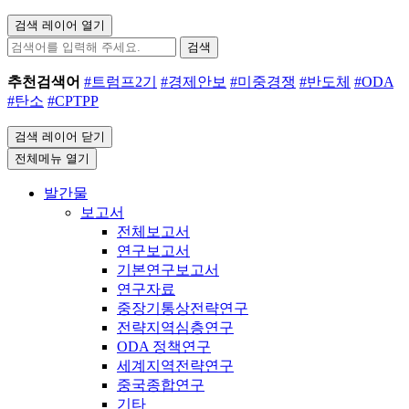
검색 레이어 열기
검색
추천검색어
#트럼프2기
#경제안보
#미중경쟁
#반도체
#ODA
#탄소
#CPTPP
검색 레이어 닫기
전체메뉴 열기
발간물
보고서
전체보고서
연구보고서
기본연구보고서
연구자료
중장기통상전략연구
전략지역심층연구
ODA 정책연구
세계지역전략연구
중국종합연구
기타