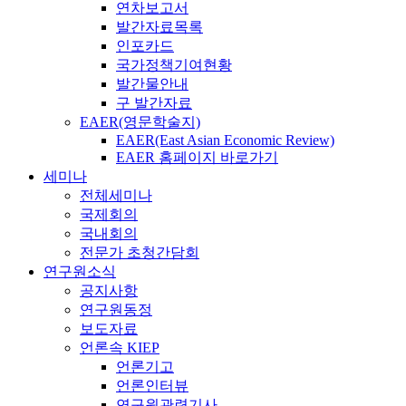
연차보고서
발간자료목록
인포카드
국가정책기여현황
발간물안내
구 발간자료
EAER(영문학술지)
EAER(East Asian Economic Review)
EAER 홈페이지 바로가기
세미나
전체세미나
국제회의
국내회의
전문가 초청간담회
연구원소식
공지사항
연구원동정
보도자료
언론속 KIEP
언론기고
언론인터뷰
연구원관련기사