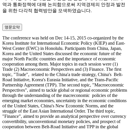
역과 통화정책에 대해 논의함으로써 지역경제의 안정과 발전
을 위한 다각적 협력방안을 모색하였습니다.
영문요약
The conference was held on Dec 14-15, 2015 co-organized by the
Korea Institute for International Economic Policy (KIEP) and East-
West Center (EWC) in Honolulu. Participants from China, Japan,
Korea and the United States discussed the economic future of the
major North Pacific countries and the importance of economic
cooperation among them. Major topics in each session were (1)
Trade (2) Macroeconomic Perspectives and (3) Finance. The first
topic, "Trade", related to the China'a trade strategy, China's Belt-
Road Initiative, Korea's Eurasia Initiative, and the Trans-Pacific
Partnership Agreement (TPP). The second topic, "Macroeconomic
Perspectives", aimed to tackle global or regional economic problems
through the understanding of the macreconomic policies of the
emerging market economies, uncertainty in the economic conditions
of the United States, China's New Economic Norms, and the
struggle of the East Asian International Order. The third topic,
"Finance", aimed to provide an analytical perspective over currency
convertibility, unconventional monetary policies, and prospect of
cooperation between Belt-Road Initiative and TPP in the global