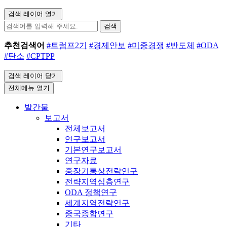
검색 레이어 열기
검색
추천검색어
#트럼프2기
#경제안보
#미중경쟁
#반도체
#ODA
#탄소
#CPTPP
검색 레이어 닫기
전체메뉴 열기
발간물
보고서
전체보고서
연구보고서
기본연구보고서
연구자료
중장기통상전략연구
전략지역심층연구
ODA 정책연구
세계지역전략연구
중국종합연구
기타