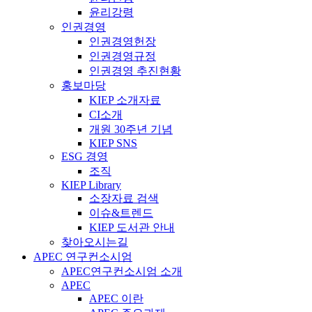
윤리강령
인권경영
인권경영헌장
인권경영규정
인권경영 추진현황
홍보마당
KIEP 소개자료
CI소개
개원 30주년 기념
KIEP SNS
ESG 경영
조직
KIEP Library
소장자료 검색
이슈&트렌드
KIEP 도서관 안내
찾아오시는길
APEC 연구컨소시엄
APEC연구컨소시엄 소개
APEC
APEC 이란