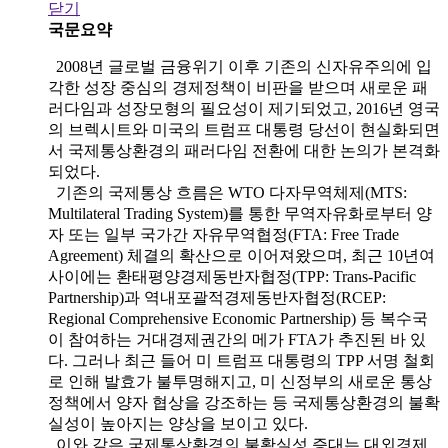
닫기
국문요약
2008년 글로벌 금융위기 이후 기존의 신자유주의에 입
각한 성장 중심의 경제정책이 비판을 받으며 새로운 패
러다임과 성장모형의 필요성이 제기되었고, 2016년 영국
의 브렉시트와 미국의 트럼프 대통령 당선이 현실화되면
서 국제통상환경의 패러다임 전환에 대한 논의가 본격화
되었다.
기존의 국제통상 흐름은 WTO 다자무역체제(MTS:
Multilateral Trading System)를 통한 무역자유화로부터 양
자 또는 일부 국가간 자유무역협정(FTA: Free Trade
Agreement) 체결의 확산으로 이어져왔으며, 최근 10년여
사이에는 환태평양경제동반자협정(TPP: Trans-Pacific
Partnership)과 역내포괄적경제동반자협정(RCEP:
Regional Comprehensive Economic Partnership) 등 복수국
이 참여하는 거대경제권간의 메가 FTA가 추진된 바 있
다. 그러나 최근 들어 미 트럼프 대통령의 TPP 서명 철회
로 인해 발효가 불투명해지고, 미 신정부의 새로운 통상
정책에서 양자 협상을 강조하는 등 국제통상환경의 불확
실성이 높아지는 양상을 보이고 있다.
이와 같은 국제통상환경의 불확실성 증대는 대외경제