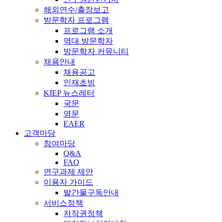
해외연수/출장보고
방문학자 프로그램
프로그램 소개
역대 방문학자
방문학자 커뮤니티
채용안내
채용공고
인재초빙
KIEP 뉴스레터
국문
영문
EAER
고객마당
참여마당
Q&A
FAQ
연구과제 제안
이용자 가이드
발간물구독안내
서비스정책
저작권정책