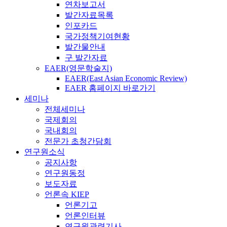
연차보고서
발간자료목록
인포카드
국가정책기여현황
발간물안내
구 발간자료
EAER(영문학술지)
EAER(East Asian Economic Review)
EAER 홈페이지 바로가기
세미나
전체세미나
국제회의
국내회의
전문가 초청간담회
연구원소식
공지사항
연구원동정
보도자료
언론속 KIEP
언론기고
언론인터뷰
연구원관련기사