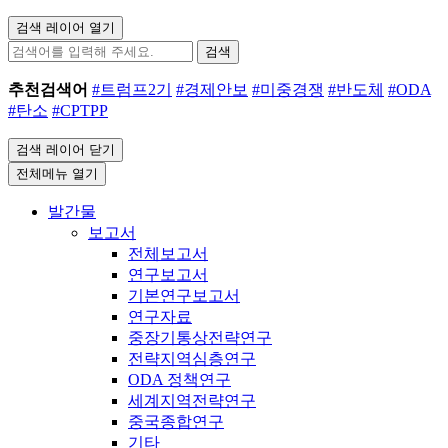
검색 레이어 열기
검색
추천검색어
#트럼프2기
#경제안보
#미중경쟁
#반도체
#ODA
#탄소
#CPTPP
검색 레이어 닫기
전체메뉴 열기
발간물
보고서
전체보고서
연구보고서
기본연구보고서
연구자료
중장기통상전략연구
전략지역심층연구
ODA 정책연구
세계지역전략연구
중국종합연구
기타