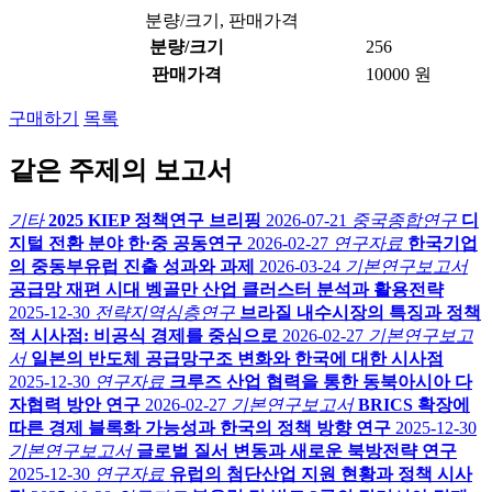
분량/크기, 판매가격
분량/크기
256
판매가격
10000 원
구매하기
목록
같은 주제의 보고서
기타
2025 KIEP 정책연구 브리핑
2026-07-21
중국종합연구
디
지털 전환 분야 한·중 공동연구
2026-02-27
연구자료
한국기업
의 중동부유럽 진출 성과와 과제
2026-03-24
기본연구보고서
공급망 재편 시대 벵골만 산업 클러스터 분석과 활용전략
2025-12-30
전략지역심층연구
브라질 내수시장의 특징과 정책
적 시사점: 비공식 경제를 중심으로
2026-02-27
기본연구보고
서
일본의 반도체 공급망구조 변화와 한국에 대한 시사점
2025-12-30
연구자료
크루즈 산업 협력을 통한 동북아시아 다
자협력 방안 연구
2026-02-27
기본연구보고서
BRICS 확장에
따른 경제 블록화 가능성과 한국의 정책 방향 연구
2025-12-30
기본연구보고서
글로벌 질서 변동과 새로운 북방전략 연구
2025-12-30
연구자료
유럽의 첨단산업 지원 현황과 정책 시사