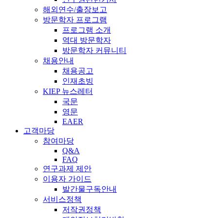
해외연수/출장보고
방문학자 프로그램
프로그램 소개
역대 방문학자
방문학자 커뮤니티
채용안내
채용공고
인재초빙
KIEP 뉴스레터
국문
영문
EAER
고객마당
참여마당
Q&A
FAQ
연구과제 제안
이용자 가이드
발간물구독안내
서비스정책
저작권정책