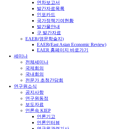
연차보고서
발간자료목록
인포카드
국가정책기여현황
발간물안내
구 발간자료
EAER(영문학술지)
EAER(East Asian Economic Review)
EAER 홈페이지 바로가기
세미나
전체세미나
국제회의
국내회의
전문가 초청간담회
연구원소식
공지사항
연구원동정
보도자료
언론속 KIEP
언론기고
언론인터뷰
연구원관련기사