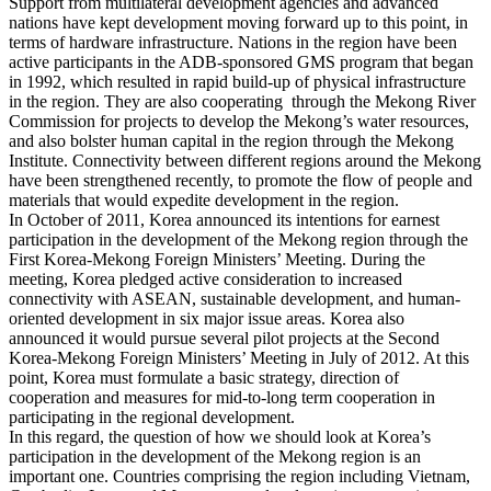
Support from multilateral development agencies and advanced
nations have kept development moving forward up to this point, in
terms of hardware infrastructure. Nations in the region have been
active participants in the ADB-sponsored GMS program that began
in 1992, which resulted in rapid build-up of physical infrastructure
in the region. They are also cooperating through the Mekong River
Commission for projects to develop the Mekong’s water resources,
and also bolster human capital in the region through the Mekong
Institute. Connectivity between different regions around the Mekong
have been strengthened recently, to promote the flow of people and
materials that would expedite development in the region.
In October of 2011, Korea announced its intentions for earnest
participation in the development of the Mekong region through the
First Korea-Mekong Foreign Ministers’ Meeting. During the
meeting, Korea pledged active consideration to increased
connectivity with ASEAN, sustainable development, and human-
oriented development in six major issue areas. Korea also
announced it would pursue several pilot projects at the Second
Korea-Mekong Foreign Ministers’ Meeting in July of 2012. At this
point, Korea must formulate a basic strategy, direction of
cooperation and measures for mid-to-long term cooperation in
participating in the regional development.
In this regard, the question of how we should look at Korea’s
participation in the development of the Mekong region is an
important one. Countries comprising the region including Vietnam,