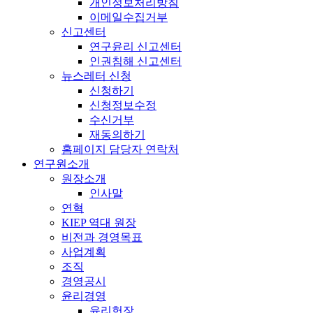
개인정보처리방침
이메일수집거부
신고센터
연구윤리 신고센터
인권침해 신고센터
뉴스레터 신청
신청하기
신청정보수정
수신거부
재동의하기
홈페이지 담당자 연락처
연구원소개
원장소개
인사말
연혁
KIEP 역대 원장
비전과 경영목표
사업계획
조직
경영공시
윤리경영
윤리헌장