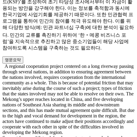
드(KSF)’를 조성하여 초기 타당성 조사에서부터 이 자금이 활
용되는 방안을 강구해야 한다. 이는 정보를 축적함과 동시에
한국기업에 사업기회를 제공하기 때문이다. 또한 민관협력 프
로그램을 통하여 민간의 참여를 적극 유도해야 한다. 이를 위
해 다양한 방식(예: 민관 파트너십 구축)에 대한 분석이 필요하
다. 민간의 교류를 촉진하기 위하여 ‘한‧메콩 비즈니스 포
럼’을 지속적으로 추진하고 많은 중소기업들이 해당 사업에
참여하도록 시스템을 구축하는 것도 필요하다.
영문요약
A regional cooperation project centered on a long riverway passing
through several nations, in addition to ensuring agreement between
the nations involved, requires cooperation from the international
community as a whole. This is because of potential friction that may
inevitably arise during the course of such a project; types of friction
that the states involved may not be able to resolve on their own. The
Mekong’s upper reaches located in China, and five developing
nations of Southeast Asia sharing its middle and downstream
sections, and this has made mutual agreement quite difficult. But due
to the high and vocal demand for development in the region, the
actors have continued to make adjust their positions accordingly and
cooperate with each other in spite of the difficulties involved in
developing the Mekong region.