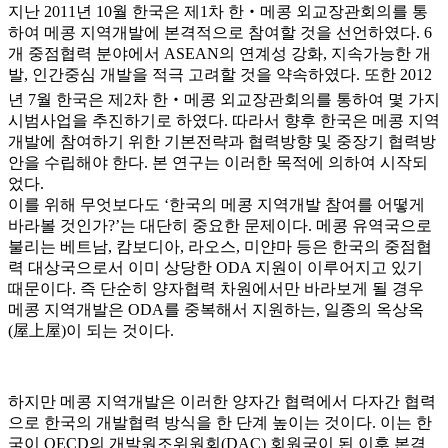
지난 2011년 10월 한국은 제1차 한‧메콩 외교장관회의를 통
하여 메콩 지역개발에 본격적으로 참여할 것을 선언하였다. 6
개 중점협력 분야에서 ASEAN의 연계성 강화, 지속가능한 개
발, 인간중심 개발을 적극 고려할 것을 약속하였다. 또한 2012
년 7월 한국은 제2차 한‧메콩 외교장관회의를 통하여 몇 가지
시범사업을 추진하기로 하였다. 따라서 향후 한국은 메콩 지역
개발에 참여하기 위한 기본전략과 협력방향 및 중장기 협력방
안을 수립해야 한다. 본 연구는 이러한 목적에 의하여 시작되
었다.
이를 위해 무엇보다도 ‘한국의 메콩 지역개발 참여를 어떻게
바라볼 것인가?’는 대단히 중요한 문제이다. 메콩 유역국으로
불리는 베트남, 캄보디아, 라오스, 미얀마 등은 한국의 중점협
력 대상국으로서 이미 상당한 ODA 지원이 이루어지고 있기
때문이다. 즉 단순히 양자협력 차원에서만 바라보게 될 경우
메콩 지역개발은 ODA를 중복해서 지원하는, 일종의 옥상옥
(屋上屋)이 되는 것이다.
하지만 메콩 지역개발은 이러한 양자간 협력에서 다자간 협력
으로 한국의 개발협력 방식을 한 단계 높이는 것이다. 이는 한
국이 OECD의 개발원조위원회(DAC) 회원국이 된 이후 본격