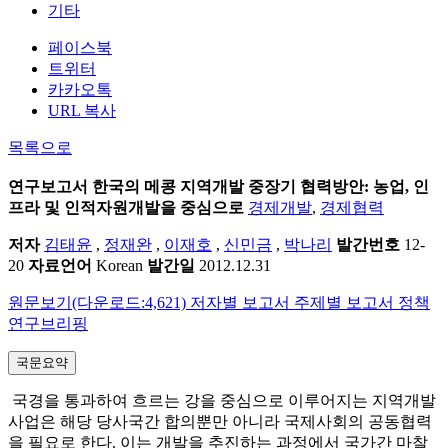
기타
페이스북
트위터
카카오톡
URL 복사
목록으로
연구보고서
한국의 메콩 지역개발 중장기 협력방안: 농업, 인
프라 및 인적자원개발을 중심으로
경제개발
,
경제협력
저자
김태윤
,
정재완
,
이재호
,
신민금
,
박나리
발간번호
12-
20
자료언어
Korean
발간일
2012.12.31
원문보기(다운로드:4,621)
저자별 보고서
주제별 보고서
정책
연구브리핑
국문요약
국경을 통과하여 흐르는 강을 중심으로 이루어지는 지역개발
사업은 해당 당사국간 합의뿐만 아니라 국제사회의 공동협력
을 필요로 한다. 이는 개발을 추진하는 과정에서 국가간 마찰