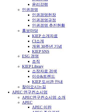
윤리강령
인권경영
인권경영헌장
인권경영규정
인권경영 추진현황
홍보마당
KIEP 소개자료
CI소개
개원 30주년 기념
KIEP SNS
ESG 경영
조직
KIEP Library
소장자료 검색
이슈&트렌드
KIEP 도서관 안내
찾아오시는길
APEC 연구컨소시엄
APEC연구컨소시엄 소개
APEC
APEC 이란