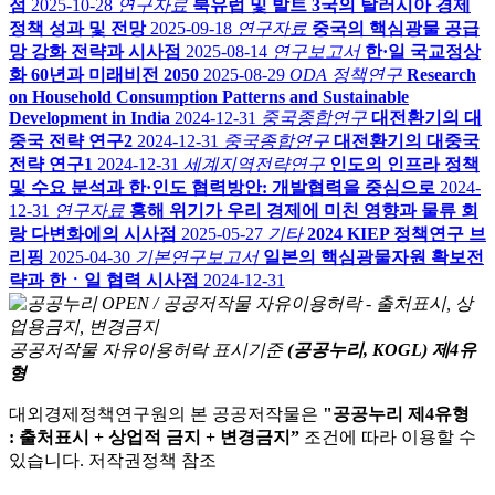
점
2025-10-28
연구자료
북유럽 및 발트 3국의 탈러시아 경제
정책 성과 및 전망
2025-09-18
연구자료
중국의 핵심광물 공급
망 강화 전략과 시사점
2025-08-14
연구보고서
한·일 국교정상
화 60년과 미래비전 2050
2025-08-29
ODA 정책연구
Research
on Household Consumption Patterns and Sustainable
Development in India
2024-12-31
중국종합연구
대전환기의 대
중국 전략 연구2
2024-12-31
중국종합연구
대전환기의 대중국
전략 연구1
2024-12-31
세계지역전략연구
인도의 인프라 정책
및 수요 분석과 한·인도 협력방안: 개발협력을 중심으로
2024-
12-31
연구자료
홍해 위기가 우리 경제에 미친 영향과 물류 회
랑 다변화에의 시사점
2025-05-27
기타
2024 KIEP 정책연구 브
리핑
2025-04-30
기본연구보고서
일본의 핵심광물자원 확보전
략과 한ㆍ일 협력 시사점
2024-12-31
공공저작물 자유이용허락 표시기준
(공공누리, KOGL) 제4유
형
대외경제정책연구원의 본 공공저작물은
"공공누리 제4유형
: 출처표시 + 상업적 금지 + 변경금지”
조건에 따라 이용할 수
있습니다. 저작권정책 참조