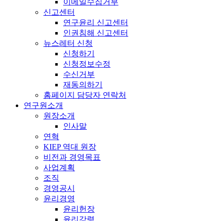
이메일수집거부
신고센터
연구윤리 신고센터
인권침해 신고센터
뉴스레터 신청
신청하기
신청정보수정
수신거부
재동의하기
홈페이지 담당자 연락처
연구원소개
원장소개
인사말
연혁
KIEP 역대 원장
비전과 경영목표
사업계획
조직
경영공시
윤리경영
윤리헌장
윤리강령