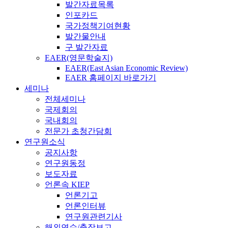
발간자료목록
인포카드
국가정책기여현황
발간물안내
구 발간자료
EAER(영문학술지)
EAER(East Asian Economic Review)
EAER 홈페이지 바로가기
세미나
전체세미나
국제회의
국내회의
전문가 초청간담회
연구원소식
공지사항
연구원동정
보도자료
언론속 KIEP
언론기고
언론인터뷰
연구원관련기사
해외연수/출장보고