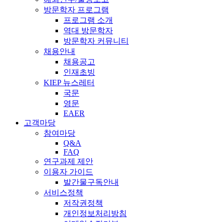
방문학자 프로그램
프로그램 소개
역대 방문학자
방문학자 커뮤니티
채용안내
채용공고
인재초빙
KIEP 뉴스레터
국문
영문
EAER
고객마당
참여마당
Q&A
FAQ
연구과제 제안
이용자 가이드
발간물구독안내
서비스정책
저작권정책
개인정보처리방침