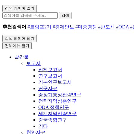
검색 레이어 열기
검색
추천검색어
#트럼프2기
#경제안보
#미중경쟁
#반도체
#ODA
검색 레이어 닫기
전체메뉴 열기
발간물
보고서
전체보고서
연구보고서
기본연구보고서
연구자료
중장기통상전략연구
전략지역심층연구
ODA 정책연구
세계지역전략연구
중국종합연구
기타
현안자료