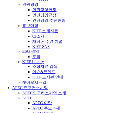
인권경영
인권경영헌장
인권경영규정
인권경영 추진현황
홍보마당
KIEP 소개자료
CI소개
개원 30주년 기념
KIEP SNS
ESG 경영
조직
KIEP Library
소장자료 검색
이슈&트렌드
KIEP 도서관 안내
찾아오시는길
APEC 연구컨소시엄
APEC연구컨소시엄 소개
APEC
APEC 이란
APEC 주요과제