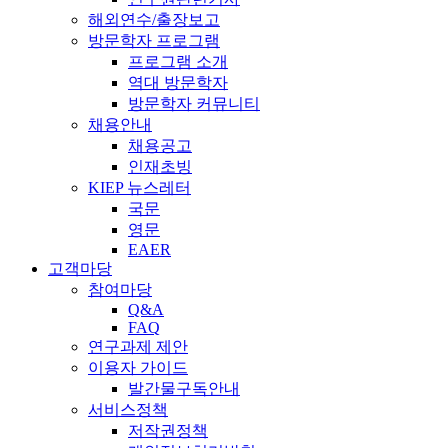
해외연수/출장보고
방문학자 프로그램
프로그램 소개
역대 방문학자
방문학자 커뮤니티
채용안내
채용공고
인재초빙
KIEP 뉴스레터
국문
영문
EAER
고객마당
참여마당
Q&A
FAQ
연구과제 제안
이용자 가이드
발간물구독안내
서비스정책
저작권정책