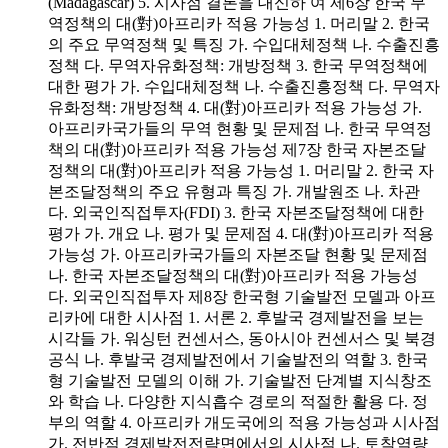
(Madagascar) 5. 시사점 결론을 대신하 여 제6장 한국 무
역정책의 대(對)아프리카 적용 가능성 1. 머리말 2. 한국
의 주요 무역정책 및 특징 가. 수입대체정책 나. 수출진흥
정책 다. 무역자유화정책: 개방정책 3. 한국 무역정책에
대한 평가 가. 수입대체정책 나. 수출진흥정책 다. 무역자
유화정책: 개방정책 4. 대(對)아프리카 적용 가능성 가.
아프리카국가들의 무역 현황 및 문제점 나. 한국 무역정
책의 대(對)아프리카 적용 가능성 제7장 한국 자본조달
정책의 대(對)아프리카 적용 가능성 1. 머리말 2. 한국 자
본조달정책의 주요 유형과 특징 가. 개발원조 나. 차관
다. 외국인직접투자(FDI) 3. 한국 자본조달정책에 대한
평가 가. 개요 나. 평가 및 문제점 4. 대(對)아프리카 적용
가능성 가. 아프리카국가들의 자본조달 현황 및 문제점
나. 한국 자본조달정책의 대(對)아프리카 적용 가능성
다. 외국인직접투자 제8장 한국형 기술발전 모델과 아프
리카에 대한 시사점 1. 서론 2. 후발국 경제발전을 보는
시각들 가. 워싱턴 컨센서스, 동아시아 컨센서스 및 북경
공식 나. 후발국 경제발전에서 기술발전의 역할 3. 한국
형 기술발전 모델의 이해 가. 기술발전 단계별 지식창조
와 학습 나. 다양한 지식흡수 경로의 적절한 활용 다. 정
부의 역할 4. 아프리카 개도국에의 적용 가능성과 시사점
가. 전반적 경제발전전략면에서의 시사점 나. 토착역량