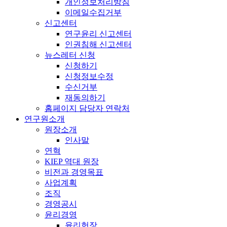
개인정보처리방침
이메일수집거부
신고센터
연구윤리 신고센터
인권침해 신고센터
뉴스레터 신청
신청하기
신청정보수정
수신거부
재동의하기
홈페이지 담당자 연락처
연구원소개
원장소개
인사말
연혁
KIEP 역대 원장
비전과 경영목표
사업계획
조직
경영공시
윤리경영
윤리헌장