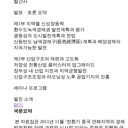
발간사
발표ㆍ토론 요약
제1부 지역별 신성장동력
환수도녹색경제권 발전계획과 평가
광둥성의 도시발전계획과 전망
산둥반도 남색경제구(藍色經濟區) 계획과 해양경제의
지속가능한 발전
제2부 산업구조의 재편과 고도화
저장성 전통산업 클러스터의 업그레이드
장쑤성 내 산업 이전과 지역균형발전
산업구조조정과 랴오닝성 노후 공업기지의 진흥
세미나 프로그램
필진 소개
닫기
국문요약
본 자료집은 2011년 11월 ‘전환기 중국 연해지역의 경제
발전전략: 당면 과제와 시사점’이라는 주제로 진행된 국