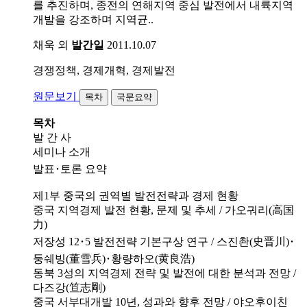
를 추진하며, 종전의 연해지역 중심 발전에서 내륙지역
개발을 강조하며 지역균..
채욱 외
발간일
2011.10.07
경쟁정책, 경제개혁, 경제발전
원문보기
목차
국문요약
목차
발 간 사
세미나 소개
발표･토론 요약
제1부 중국의 권역별 발전전략과 경제 현황
중국 지역경제 발전 현황, 문제 및 추세 / 가오궈리(高国
力)
저장성 12･5 발전전략 기본구상 연구 / 스진촨(史晋川)･
둥쉐빙(董雪兵)･황량하오(黄良浩)
동북 3성의 지역경제 전략 및 발전에 대한 분석과 전망 /
다즈강(笪志剛)
중국 서부대개발 10년, 성과와 향후 전망 / 야오후이친