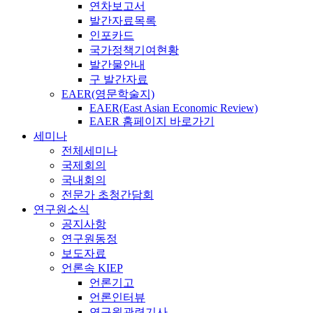
연차보고서
발간자료목록
인포카드
국가정책기여현황
발간물안내
구 발간자료
EAER(영문학술지)
EAER(East Asian Economic Review)
EAER 홈페이지 바로가기
세미나
전체세미나
국제회의
국내회의
전문가 초청간담회
연구원소식
공지사항
연구원동정
보도자료
언론속 KIEP
언론기고
언론인터뷰
연구원관련기사