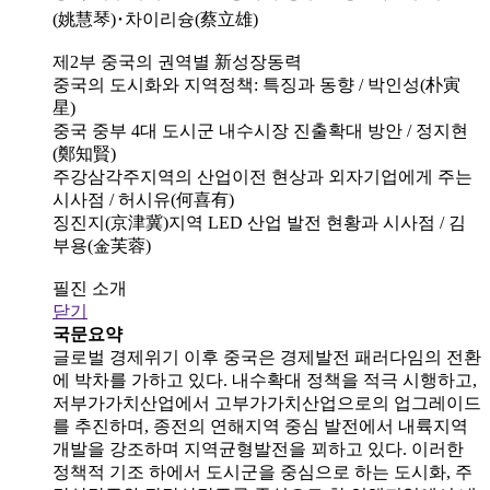
(姚慧琴)･차이리슝(蔡立雄)
제2부 중국의 권역별 新성장동력
중국의 도시화와 지역정책: 특징과 동향 / 박인성(朴寅
星)
중국 중부 4대 도시군 내수시장 진출확대 방안 / 정지현
(鄭知賢)
주강삼각주지역의 산업이전 현상과 외자기업에게 주는
시사점 / 허시유(何喜有)
징진지(京津冀)지역 LED 산업 발전 현황과 시사점 / 김
부용(金芙蓉)
필진 소개
닫기
국문요약
글로벌 경제위기 이후 중국은 경제발전 패러다임의 전환
에 박차를 가하고 있다. 내수확대 정책을 적극 시행하고,
저부가가치산업에서 고부가가치산업으로의 업그레이드
를 추진하며, 종전의 연해지역 중심 발전에서 내륙지역
개발을 강조하며 지역균형발전을 꾀하고 있다. 이러한
정책적 기조 하에서 도시군을 중심으로 하는 도시화, 주