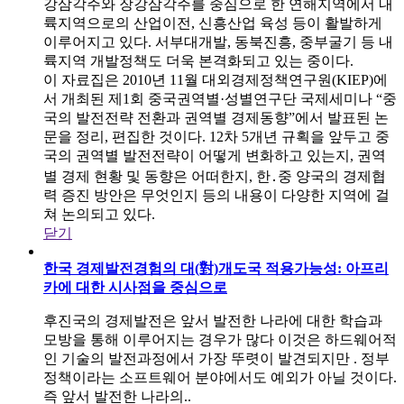
강삼각주와 장강삼각주를 중심으로 한 연해지역에서 내
륙지역으로의 산업이전, 신흥산업 육성 등이 활발하게
이루어지고 있다. 서부대개발, 동북진흥, 중부굴기 등 내
륙지역 개발정책도 더욱 본격화되고 있는 중이다.
이 자료집은 2010년 11월 대외경제정책연구원(KIEP)에
서 개최된 제1회 중국권역별·성별연구단 국제세미나 “중
국의 발전전략 전환과 권역별 경제동향”에서 발표된 논
문을 정리, 편집한 것이다. 12차 5개년 규획을 앞두고 중
국의 권역별 발전전략이 어떻게 변화하고 있는지, 권역
별 경제 현황 및 동향은 어떠한지, 한․중 양국의 경제협
력 증진 방안은 무엇인지 등의 내용이 다양한 지역에 걸
쳐 논의되고 있다.
닫기
한국 경제발전경험의 대(對)개도국 적용가능성: 아프리
카에 대한 시사점을 중심으로
후진국의 경제발전은 앞서 발전한 나라에 대한 학습과
모방을 통해 이루어지는 경우가 많다 이것은 하드웨어적
인 기술의 발전과정에서 가장 뚜렷이 발견되지만 . 정부
정책이라는 소프트웨어 분야에서도 예외가 아닐 것이다.
즉 앞서 발전한 나라의..