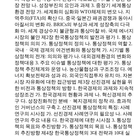
장 전망 나. 성장부진의 요인과 과제 3. 중장기 세계통상
환경 전망 가. 세계화의 심화와 WTO체제의 변모 나. 지
역주의(FTA)의 확산 다. 중국·일본간 패권경쟁과 동아시
아질서의 변화 라. BRICs의 부상과 세계 성장축의 다극
화 마. 세계 경상수지 불균형과 통상마찰 바. 국제 에너지
시장의 불안 제2장 한국통상정책의 발전과 평가 1. 통상
정책의 의의 가. 통상정책의 정의 나. 통상정책의 역할 2.
국내ㆍ국제 경제의 여건변화와 통상정책 가. 시기별 통
상정책의 전개: 의의와 평가 나. 대외경제환경의 변화와
정책대응 3. 주요 이슈별 통상정책에 대한 평가 가. 통상
정책 추진체계와 운영 나. 농산물협상과 구조조정 다. 에
너지 확보전략과 성과 라. 외국인직접투자 유치 마. 자본
시장 자유화에 대한 접근방법 제3장 선진경제 실현을 위
한 비전과 통상정책의 방향 1. 한국경제의 과제와 지속적
성장조건 가. 한국경제의 현황과 과제 나. 혁신경제의 추
구 다. 성장친화적인 분배ㆍ복지경제의 정착 라. 효과적
인 거버넌스의 구축 2. 선진경제 통상정책의 특징: 사례
연구의 시사점 가. 선진경제 사례연구의 필요성 나. 사례
연구의 주요 내용 다. 한국경제에 대한 시사점 3. 통상정
책의 목표와 추진방향 가. 통상정책의 목표 나. 통상정책
의 추진방향 제4장 한국통상정책의 3대 전략과 10대 실