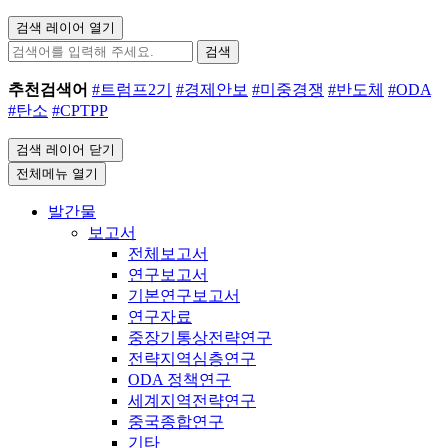
검색 레이어 열기
검색
추천검색어
#트럼프2기
#경제안보
#미중경쟁
#반도체
#ODA
#탄소
#CPTPP
검색 레이어 닫기
전체메뉴 열기
발간물
보고서
전체보고서
연구보고서
기본연구보고서
연구자료
중장기통상전략연구
전략지역심층연구
ODA 정책연구
세계지역전략연구
중국종합연구
기타