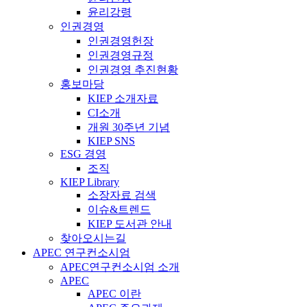
윤리강령
인권경영
인권경영헌장
인권경영규정
인권경영 추진현황
홍보마당
KIEP 소개자료
CI소개
개원 30주년 기념
KIEP SNS
ESG 경영
조직
KIEP Library
소장자료 검색
이슈&트렌드
KIEP 도서관 안내
찾아오시는길
APEC 연구컨소시엄
APEC연구컨소시엄 소개
APEC
APEC 이란