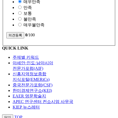
매우만족
만족
보통
불만족
매우불만족
0
/100
QUICK LINK
주제별 키워드
아세안·인도·남아시아
전문가포럼(AIF)
신흥지역정보종합
지식포탈(EMERiCs)
중국전문가포럼(CSF)
한미경제연구소(KEI)
EAER 영문학술지
APEC 연구센터 컨소시엄 사무국
KIEP 뉴스레터
TOP
닫기