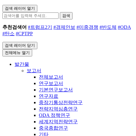
검색 레이어 열기
검색
추천검색어
#트럼프2기
#경제안보
#미중경쟁
#반도체
#ODA
#탄소
#CPTPP
검색 레이어 닫기
전체메뉴 열기
발간물
보고서
전체보고서
연구보고서
기본연구보고서
연구자료
중장기통상전략연구
전략지역심층연구
ODA 정책연구
세계지역전략연구
중국종합연구
기타