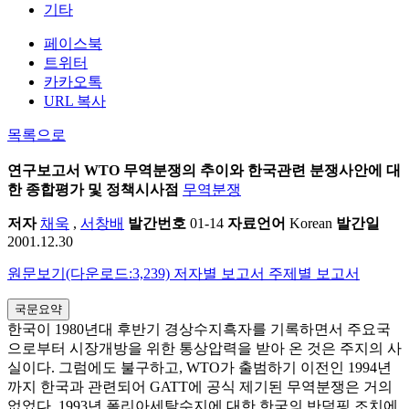
기타
페이스북
트위터
카카오톡
URL 복사
목록으로
연구보고서
WTO 무역분쟁의 추이와 한국관련 분쟁사안에 대
한 종합평가 및 정책시사점
무역분쟁
저자
채욱
,
서창배
발간번호
01-14
자료언어
Korean
발간일
2001.12.30
원문보기(다운로드:3,239)
저자별 보고서
주제별 보고서
국문요약
한국이 1980년대 후반기 경상수지흑자를 기록하면서 주요국
으로부터 시장개방을 위한 통상압력을 받아 온 것은 주지의 사
실이다. 그럼에도 불구하고, WTO가 출범하기 이전인 1994년
까지 한국과 관련되어 GATT에 공식 제기된 무역분쟁은 거의
없었다. 1993년 폴리아세탈수지에 대한 한국의 반덤핑 조치에