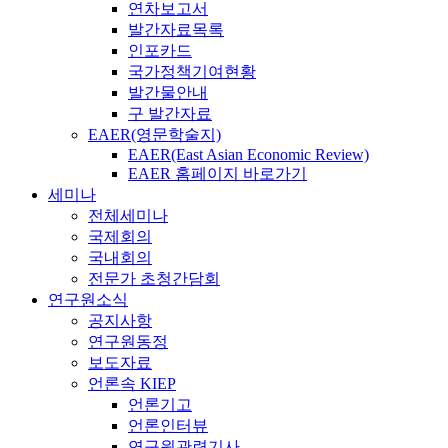
연차보고서
발간자료목록
인포카드
국가정책기여현황
발간물안내
구 발간자료
EAER(영문학술지)
EAER(East Asian Economic Review)
EAER 홈페이지 바로가기
세미나
전체세미나
국제회의
국내회의
전문가 초청간담회
연구원소식
공지사항
연구원동정
보도자료
언론속 KIEP
언론기고
언론인터뷰
연구원관련기사