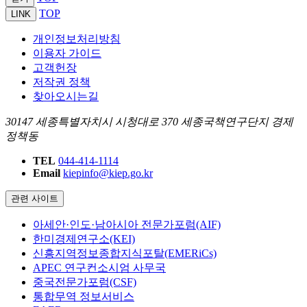
TOP
LINK
개인정보처리방침
이용자 가이드
고객헌장
저작권 정책
찾아오시는길
30147 세종특별자치시 시청대로 370 세종국책연구단지 경제
정책동
TEL
044-414-1114
Email
kiepinfo@kiep.go.kr
관련 사이트
아세안·인도·남아시아 전문가포럼(AIF)
한미경제연구소(KEI)
신흥지역정보종합지식포탈(EMERiCs)
APEC 연구컨소시엄 사무국
중국전문가포럼(CSF)
통합무역 정보서비스