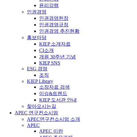
윤리강령
인권경영
인권경영헌장
인권경영규정
인권경영 추진현황
홍보마당
KIEP 소개자료
CI소개
개원 30주년 기념
KIEP SNS
ESG 경영
조직
KIEP Library
소장자료 검색
이슈&트렌드
KIEP 도서관 안내
찾아오시는길
APEC 연구컨소시엄
APEC연구컨소시엄 소개
APEC
APEC 이란