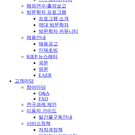
해외연수/출장보고
방문학자 프로그램
프로그램 소개
역대 방문학자
방문학자 커뮤니티
채용안내
채용공고
인재초빙
KIEP 뉴스레터
국문
영문
EAER
고객마당
참여마당
Q&A
FAQ
연구과제 제안
이용자 가이드
발간물구독안내
서비스정책
저작권정책