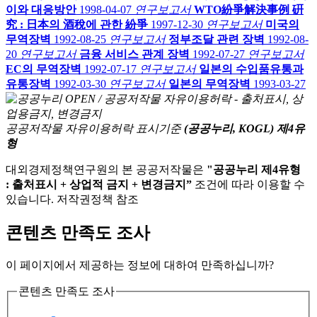
이와 대응방안
1998-04-07
연구보고서
WTO紛爭解決事例 硏
究 : 日本의 酒稅에 관한 紛爭
1997-12-30
연구보고서
미국의
무역장벽
1992-08-25
연구보고서
정부조달 관련 장벽
1992-08-
20
연구보고서
금융 서비스 관계 장벽
1992-07-27
연구보고서
EC의 무역장벽
1992-07-17
연구보고서
일본의 수입품유통과
유통장벽
1992-03-30
연구보고서
일본의 무역장벽
1993-03-27
공공저작물 자유이용허락 표시기준
(공공누리, KOGL) 제4유
형
대외경제정책연구원의 본 공공저작물은
"공공누리 제4유형
: 출처표시 + 상업적 금지 + 변경금지”
조건에 따라 이용할 수
있습니다. 저작권정책 참조
콘텐츠 만족도 조사
이 페이지에서 제공하는 정보에 대하여 만족하십니까?
콘텐츠 만족도 조사