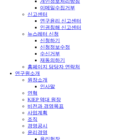
개인정보처리방침
이메일수집거부
신고센터
연구윤리 신고센터
인권침해 신고센터
뉴스레터 신청
신청하기
신청정보수정
수신거부
재동의하기
홈페이지 담당자 연락처
연구원소개
원장소개
인사말
연혁
KIEP 역대 원장
비전과 경영목표
사업계획
조직
경영공시
윤리경영
윤리헌장