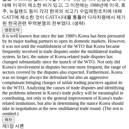
대해 미국이 제소한 바가 있고, 그 이전에는 1988년에 미국, 호
주, 뉴질랜드 등이 각각 한국의 쇠고기 수입제한조치에 대해
GATT에 제소한 것이 GATT시대를 통틀어 다자차원에서 제기
된 한국관련 무역분쟁의 전부였다. (생략)
영문요약
It is well known that since the late 1980's Korea has been pressured
by its major trading partners to open its domestic markets. However,
it was not until the establishment of the WTO that Korea became
frequently involved in trade disputes under the multilateral trading
system. In fact, the nature of Korea-related trade disputes has
changed substantially since the launch of the WTO. Not only did
Korea's involvement in disputes become more frequent, the range of
sectors covered by the disputes also expected. Furthermore, Korea
was no longer always the defendant but also an aggressive
complainant bringing charges of unfair trading practices against its
to the WTO. Analyzing the causes of trade disputes and identifying
the problems inherent in Korea's trade policy will be meaningful in
contributing, not only to the general improvement of Korea's trade-
related institutions, but also in determining the stance Korea should
take in negotiations at the new multilateral trade round. (The rest is
omitted.)
목차
제1장 서론