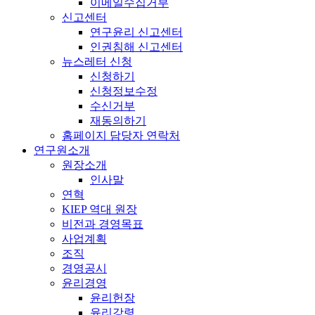
이메일수집거부
신고센터
연구윤리 신고센터
인권침해 신고센터
뉴스레터 신청
신청하기
신청정보수정
수신거부
재동의하기
홈페이지 담당자 연락처
연구원소개
원장소개
인사말
연혁
KIEP 역대 원장
비전과 경영목표
사업계획
조직
경영공시
윤리경영
윤리헌장
윤리강령