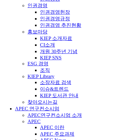
인권경영
인권경영헌장
인권경영규정
인권경영 추진현황
홍보마당
KIEP 소개자료
CI소개
개원 30주년 기념
KIEP SNS
ESG 경영
조직
KIEP Library
소장자료 검색
이슈&트렌드
KIEP 도서관 안내
찾아오시는길
APEC 연구컨소시엄
APEC연구컨소시엄 소개
APEC
APEC 이란
APEC 주요과제