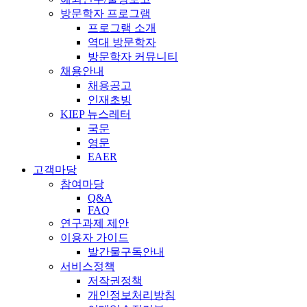
방문학자 프로그램
프로그램 소개
역대 방문학자
방문학자 커뮤니티
채용안내
채용공고
인재초빙
KIEP 뉴스레터
국문
영문
EAER
고객마당
참여마당
Q&A
FAQ
연구과제 제안
이용자 가이드
발간물구독안내
서비스정책
저작권정책
개인정보처리방침