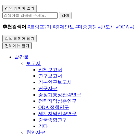
검색 레이어 열기
검색
추천검색어
#트럼프2기
#경제안보
#미중경쟁
#반도체
#ODA
검색 레이어 닫기
전체메뉴 열기
발간물
보고서
전체보고서
연구보고서
기본연구보고서
연구자료
중장기통상전략연구
전략지역심층연구
ODA 정책연구
세계지역전략연구
중국종합연구
기타
현안자료