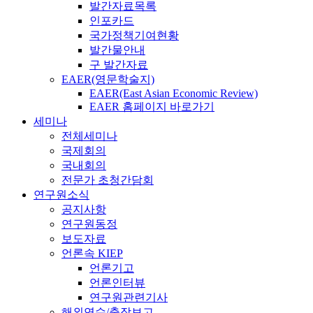
발간자료목록
인포카드
국가정책기여현황
발간물안내
구 발간자료
EAER(영문학술지)
EAER(East Asian Economic Review)
EAER 홈페이지 바로가기
세미나
전체세미나
국제회의
국내회의
전문가 초청간담회
연구원소식
공지사항
연구원동정
보도자료
언론속 KIEP
언론기고
언론인터뷰
연구원관련기사
해외연수/출장보고