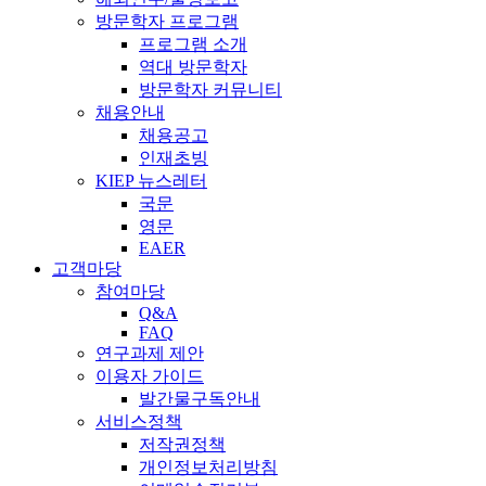
방문학자 프로그램
프로그램 소개
역대 방문학자
방문학자 커뮤니티
채용안내
채용공고
인재초빙
KIEP 뉴스레터
국문
영문
EAER
고객마당
참여마당
Q&A
FAQ
연구과제 제안
이용자 가이드
발간물구독안내
서비스정책
저작권정책
개인정보처리방침