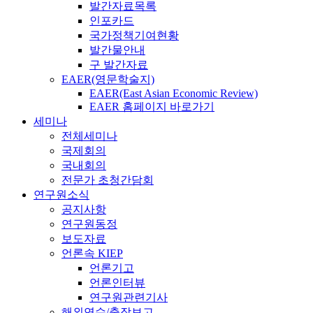
발간자료목록
인포카드
국가정책기여현황
발간물안내
구 발간자료
EAER(영문학술지)
EAER(East Asian Economic Review)
EAER 홈페이지 바로가기
세미나
전체세미나
국제회의
국내회의
전문가 초청간담회
연구원소식
공지사항
연구원동정
보도자료
언론속 KIEP
언론기고
언론인터뷰
연구원관련기사
해외연수/출장보고