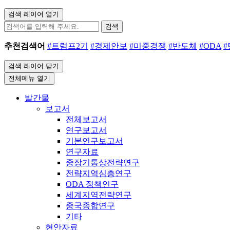
검색 레이어 열기
검색
추천검색어
#트럼프2기
#경제안보
#미중경쟁
#반도체
#ODA
검색 레이어 닫기
전체메뉴 열기
발간물
보고서
전체보고서
연구보고서
기본연구보고서
연구자료
중장기통상전략연구
전략지역심층연구
ODA 정책연구
세계지역전략연구
중국종합연구
기타
현안자료