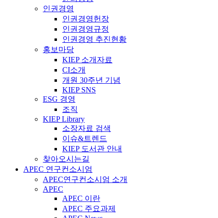
인권경영
인권경영헌장
인권경영규정
인권경영 추진현황
홍보마당
KIEP 소개자료
CI소개
개원 30주년 기념
KIEP SNS
ESG 경영
조직
KIEP Library
소장자료 검색
이슈&트렌드
KIEP 도서관 안내
찾아오시는길
APEC 연구컨소시엄
APEC연구컨소시엄 소개
APEC
APEC 이란
APEC 주요과제