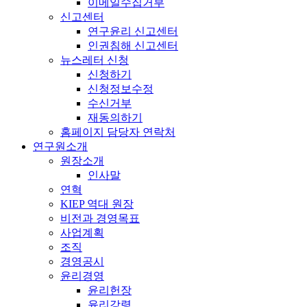
이메일수집거부
신고센터
연구윤리 신고센터
인권침해 신고센터
뉴스레터 신청
신청하기
신청정보수정
수신거부
재동의하기
홈페이지 담당자 연락처
연구원소개
원장소개
인사말
연혁
KIEP 역대 원장
비전과 경영목표
사업계획
조직
경영공시
윤리경영
윤리헌장
윤리강령