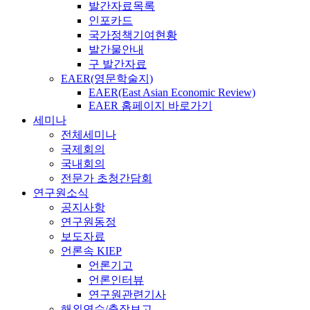
발간자료목록
인포카드
국가정책기여현황
발간물안내
구 발간자료
EAER(영문학술지)
EAER(East Asian Economic Review)
EAER 홈페이지 바로가기
세미나
전체세미나
국제회의
국내회의
전문가 초청간담회
연구원소식
공지사항
연구원동정
보도자료
언론속 KIEP
언론기고
언론인터뷰
연구원관련기사
해외연수/출장보고