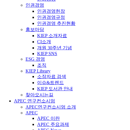
인권경영
인권경영헌장
인권경영규정
인권경영 추진현황
홍보마당
KIEP 소개자료
CI소개
개원 30주년 기념
KIEP SNS
ESG 경영
조직
KIEP Library
소장자료 검색
이슈&트렌드
KIEP 도서관 안내
찾아오시는길
APEC 연구컨소시엄
APEC연구컨소시엄 소개
APEC
APEC 이란
APEC 주요과제