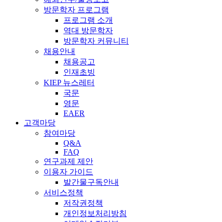
방문학자 프로그램
프로그램 소개
역대 방문학자
방문학자 커뮤니티
채용안내
채용공고
인재초빙
KIEP 뉴스레터
국문
영문
EAER
고객마당
참여마당
Q&A
FAQ
연구과제 제안
이용자 가이드
발간물구독안내
서비스정책
저작권정책
개인정보처리방침