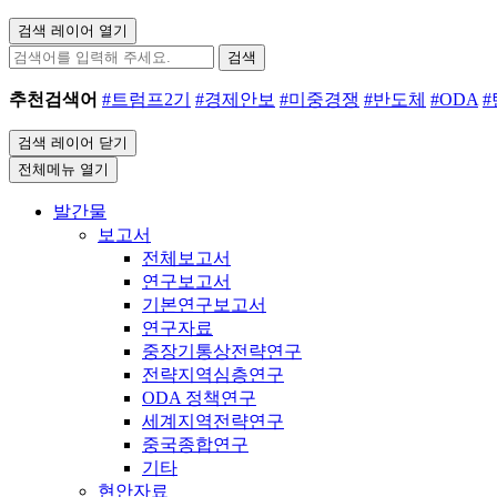
검색 레이어 열기
검색
추천검색어
#트럼프2기
#경제안보
#미중경쟁
#반도체
#ODA
검색 레이어 닫기
전체메뉴 열기
발간물
보고서
전체보고서
연구보고서
기본연구보고서
연구자료
중장기통상전략연구
전략지역심층연구
ODA 정책연구
세계지역전략연구
중국종합연구
기타
현안자료