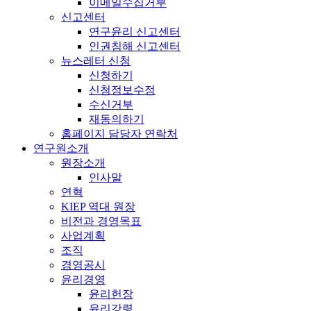
이메일수집거부
신고센터
연구윤리 신고센터
인권침해 신고센터
뉴스레터 신청
신청하기
신청정보수정
수신거부
재동의하기
홈페이지 담당자 연락처
연구원소개
원장소개
인사말
연혁
KIEP 역대 원장
비전과 경영목표
사업계획
조직
경영공시
윤리경영
윤리헌장
윤리강령