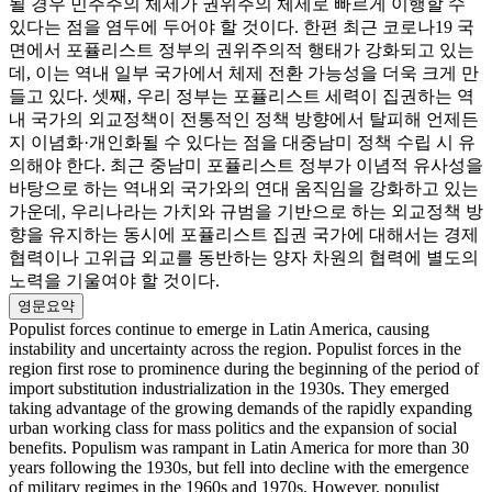
될 경우 민주주의 체제가 권위주의 체제로 빠르게 이행할 수
있다는 점을 염두에 두어야 할 것이다. 한편 최근 코로나19 국
면에서 포퓰리스트 정부의 권위주의적 행태가 강화되고 있는
데, 이는 역내 일부 국가에서 체제 전환 가능성을 더욱 크게 만
들고 있다. 셋째, 우리 정부는 포퓰리스트 세력이 집권하는 역
내 국가의 외교정책이 전통적인 정책 방향에서 탈피해 언제든
지 이념화·개인화될 수 있다는 점을 대중남미 정책 수립 시 유
의해야 한다. 최근 중남미 포퓰리스트 정부가 이념적 유사성을
바탕으로 하는 역내외 국가와의 연대 움직임을 강화하고 있는
가운데, 우리나라는 가치와 규범을 기반으로 하는 외교정책 방
향을 유지하는 동시에 포퓰리스트 집권 국가에 대해서는 경제
협력이나 고위급 외교를 동반하는 양자 차원의 협력에 별도의
노력을 기울여야 할 것이다.
영문요약
Populist forces continue to emerge in Latin America, causing
instability and uncertainty across the region. Populist forces in the
region first rose to prominence during the beginning of the period of
import substitution industrialization in the 1930s. They emerged
taking advantage of the growing demands of the rapidly expanding
urban working class for mass politics and the expansion of social
benefits. Populism was rampant in Latin America for more than 30
years following the 1930s, but fell into decline with the emergence
of military regimes in the 1960s and 1970s. However, populist