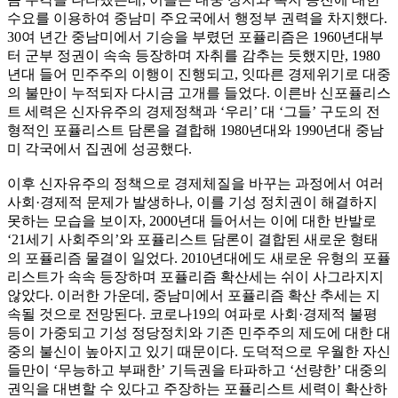
수요를 이용하여 중남미 주요국에서 행정부 권력을 차지했다.
30여 년간 중남미에서 기승을 부렸던 포퓰리즘은 1960년대부
터 군부 정권이 속속 등장하며 자취를 감추는 듯했지만, 1980
년대 들어 민주주의 이행이 진행되고, 잇따른 경제위기로 대중
의 불만이 누적되자 다시금 고개를 들었다. 이른바 신포퓰리스
트 세력은 신자유주의 경제정책과 ‘우리’ 대 ‘그들’ 구도의 전
형적인 포퓰리스트 담론을 결합해 1980년대와 1990년대 중남
미 각국에서 집권에 성공했다.
이후 신자유주의 정책으로 경제체질을 바꾸는 과정에서 여러
사회·경제적 문제가 발생하나, 이를 기성 정치권이 해결하지
못하는 모습을 보이자, 2000년대 들어서는 이에 대한 반발로
‘21세기 사회주의’와 포퓰리스트 담론이 결합된 새로운 형태
의 포퓰리즘 물결이 일었다. 2010년대에도 새로운 유형의 포퓰
리스트가 속속 등장하며 포퓰리즘 확산세는 쉬이 사그라지지
않았다. 이러한 가운데, 중남미에서 포퓰리즘 확산 추세는 지
속될 것으로 전망된다. 코로나19의 여파로 사회·경제적 불평
등이 가중되고 기성 정당정치와 기존 민주주의 제도에 대한 대
중의 불신이 높아지고 있기 때문이다. 도덕적으로 우월한 자신
들만이 ‘무능하고 부패한’ 기득권을 타파하고 ‘선량한’ 대중의
권익을 대변할 수 있다고 주장하는 포퓰리스트 세력이 확산하