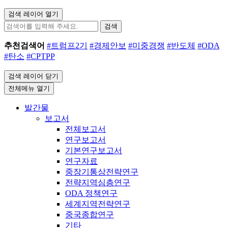
검색 레이어 열기
검색
추천검색어
#트럼프2기
#경제안보
#미중경쟁
#반도체
#ODA
#탄소
#CPTPP
검색 레이어 닫기
전체메뉴 열기
발간물
보고서
전체보고서
연구보고서
기본연구보고서
연구자료
중장기통상전략연구
전략지역심층연구
ODA 정책연구
세계지역전략연구
중국종합연구
기타