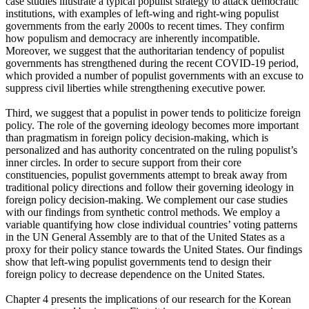
case studies illustrate a typical populist strategy to attack democratic
institutions, with examples of left-wing and right-wing populist
governments from the early 2000s to recent times. They confirm
how populism and democracy are inherently incompatible.
Moreover, we suggest that the authoritarian tendency of populist
governments has strengthened during the recent COVID-19 period,
which provided a number of populist governments with an excuse to
suppress civil liberties while strengthening executive power.
Third, we suggest that a populist in power tends to politicize foreign
policy. The role of the governing ideology becomes more important
than pragmatism in foreign policy decision-making, which is
personalized and has authority concentrated on the ruling populist’s
inner circles. In order to secure support from their core
constituencies, populist governments attempt to break away from
traditional policy directions and follow their governing ideology in
foreign policy decision-making. We complement our case studies
with our findings from synthetic control methods. We employ a
variable quantifying how close individual countries’ voting patterns
in the UN General Assembly are to that of the United States as a
proxy for their policy stance towards the United States. Our findings
show that left-wing populist governments tend to design their
foreign policy to decrease dependence on the United States.
Chapter 4 presents the implications of our research for the Korean