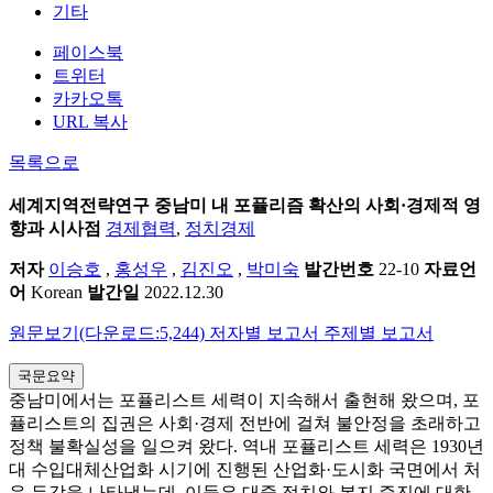
기타
페이스북
트위터
카카오톡
URL 복사
목록으로
세계지역전략연구
중남미 내 포퓰리즘 확산의 사회·경제적 영
향과 시사점
경제협력
,
정치경제
저자
이승호
,
홍성우
,
김진오
,
박미숙
발간번호
22-10
자료언
어
Korean
발간일
2022.12.30
원문보기(다운로드:5,244)
저자별 보고서
주제별 보고서
국문요약
중남미에서는 포퓰리스트 세력이 지속해서 출현해 왔으며, 포
퓰리스트의 집권은 사회·경제 전반에 걸쳐 불안정을 초래하고
정책 불확실성을 일으켜 왔다. 역내 포퓰리스트 세력은 1930년
대 수입대체산업화 시기에 진행된 산업화·도시화 국면에서 처
음 두각을 나타냈는데, 이들은 대중 정치와 복지 증진에 대한