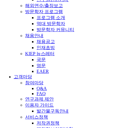
해외연수/출장보고
방문학자 프로그램
프로그램 소개
역대 방문학자
방문학자 커뮤니티
채용안내
채용공고
인재초빙
KIEP 뉴스레터
국문
영문
EAER
고객마당
참여마당
Q&A
FAQ
연구과제 제안
이용자 가이드
발간물구독안내
서비스정책
저작권정책