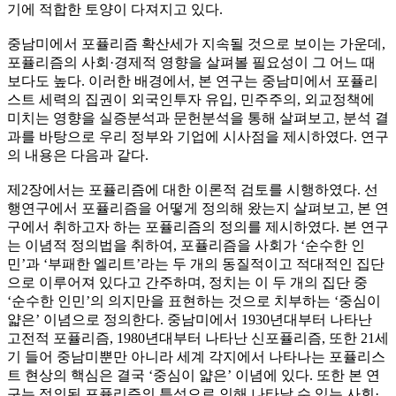
기에 적합한 토양이 다져지고 있다.
중남미에서 포퓰리즘 확산세가 지속될 것으로 보이는 가운데,
포퓰리즘의 사회·경제적 영향을 살펴볼 필요성이 그 어느 때
보다도 높다. 이러한 배경에서, 본 연구는 중남미에서 포퓰리
스트 세력의 집권이 외국인투자 유입, 민주주의, 외교정책에
미치는 영향을 실증분석과 문헌분석을 통해 살펴보고, 분석 결
과를 바탕으로 우리 정부와 기업에 시사점을 제시하였다. 연구
의 내용은 다음과 같다.
제2장에서는 포퓰리즘에 대한 이론적 검토를 시행하였다. 선
행연구에서 포퓰리즘을 어떻게 정의해 왔는지 살펴보고, 본 연
구에서 취하고자 하는 포퓰리즘의 정의를 제시하였다. 본 연구
는 이념적 정의법을 취하여, 포퓰리즘을 사회가 ‘순수한 인
민’과 ‘부패한 엘리트’라는 두 개의 동질적이고 적대적인 집단
으로 이루어져 있다고 간주하며, 정치는 이 두 개의 집단 중
‘순수한 인민’의 의지만을 표현하는 것으로 치부하는 ‘중심이
얇은’ 이념으로 정의한다. 중남미에서 1930년대부터 나타난
고전적 포퓰리즘, 1980년대부터 나타난 신포퓰리즘, 또한 21세
기 들어 중남미뿐만 아니라 세계 각지에서 나타나는 포퓰리스
트 현상의 핵심은 결국 ‘중심이 얇은’ 이념에 있다. 또한 본 연
구는 정의된 포퓰리즘의 특성으로 인해 나타날 수 있는 사회·