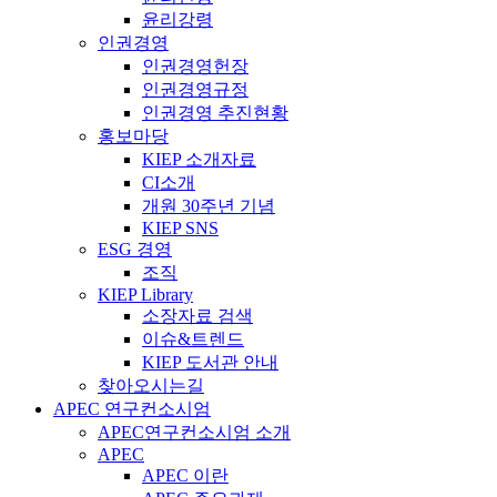
윤리강령
인권경영
인권경영헌장
인권경영규정
인권경영 추진현황
홍보마당
KIEP 소개자료
CI소개
개원 30주년 기념
KIEP SNS
ESG 경영
조직
KIEP Library
소장자료 검색
이슈&트렌드
KIEP 도서관 안내
찾아오시는길
APEC 연구컨소시엄
APEC연구컨소시엄 소개
APEC
APEC 이란