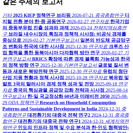
같은 주제의 보고서
기타
2025 KIEP 정책연구 브리핑
2026-07-21
중국종합연구
디
지털 전환 분야 한·중 공동연구
2026-02-27
연구자료
한국기업
의 중동부유럽 진출 성과와 과제
2026-03-24
전략지역심층연
구
브라질 내수시장의 특징과 정책적 시사점: 비공식 경제를
중심으로
2026-02-27
기본연구보고서
일본의 반도체 공급망구
조 변화와 한국에 대한 시사점
2025-12-30
연구자료
크루즈 산
업 협력을 통한 동북아시아 다자협력 방안 연구
2026-02-27
기
본연구보고서
BRICS 확장에 따른 경제 블록화 가능성과 한국
의 정책 방향 연구
2025-12-30
기본연구보고서
글로벌 질서 변
동과 새로운 북방전략 연구
2025-12-30
연구자료
유럽의 첨단
산업 지원 현황과 정책 시사점
2025-10-28
연구자료
북유럽 및
발트 3국의 탈러시아 경제 정책 성과 및 전망
2025-09-18
연구
자료
중국의 핵심광물 공급망 강화 전략과 시사점
2025-08-14
연구보고서
한·일 국교정상화 60년과 미래비전 2050
2025-08-
29
ODA 정책연구
Research on Household Consumption
Patterns and Sustainable Development in India
2024-12-31
중
국종합연구
대전환기의 대중국 전략 연구2
2024-12-31
중국종
합연구
대전환기의 대중국 전략 연구1
2024-12-31
세계지역전
략연구
인도의 인프라 정책 및 수요 분석과 한·인도 협력방안: