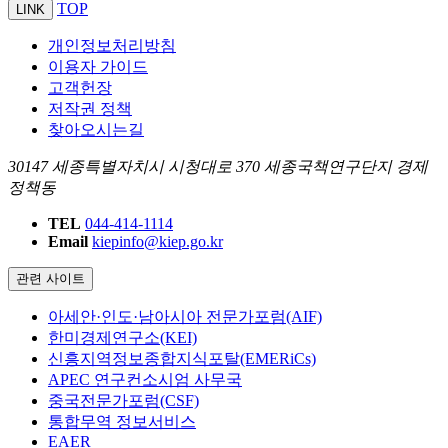
TOP
LINK
개인정보처리방침
이용자 가이드
고객헌장
저작권 정책
찾아오시는길
30147 세종특별자치시 시청대로 370 세종국책연구단지 경제
정책동
TEL
044-414-1114
Email
kiepinfo@kiep.go.kr
관련 사이트
아세안·인도·남아시아 전문가포럼(AIF)
한미경제연구소(KEI)
신흥지역정보종합지식포탈(EMERiCs)
APEC 연구컨소시엄 사무국
중국전문가포럼(CSF)
통합무역 정보서비스
EAER