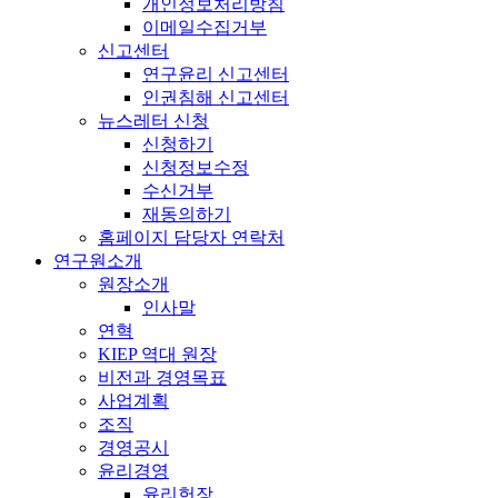
개인정보처리방침
이메일수집거부
신고센터
연구윤리 신고센터
인권침해 신고센터
뉴스레터 신청
신청하기
신청정보수정
수신거부
재동의하기
홈페이지 담당자 연락처
연구원소개
원장소개
인사말
연혁
KIEP 역대 원장
비전과 경영목표
사업계획
조직
경영공시
윤리경영
윤리헌장