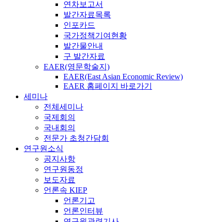
연차보고서
발간자료목록
인포카드
국가정책기여현황
발간물안내
구 발간자료
EAER(영문학술지)
EAER(East Asian Economic Review)
EAER 홈페이지 바로가기
세미나
전체세미나
국제회의
국내회의
전문가 초청간담회
연구원소식
공지사항
연구원동정
보도자료
언론속 KIEP
언론기고
언론인터뷰
연구원관련기사