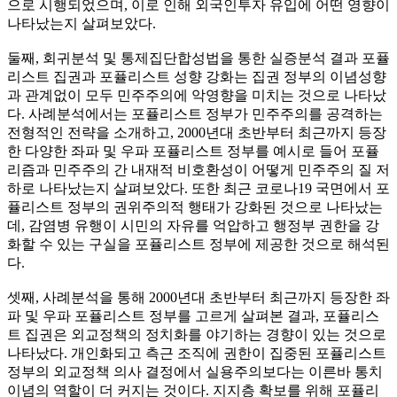
으로 시행되었으며, 이로 인해 외국인투자 유입에 어떤 영향이
나타났는지 살펴보았다.
둘째, 회귀분석 및 통제집단합성법을 통한 실증분석 결과 포퓰
리스트 집권과 포퓰리스트 성향 강화는 집권 정부의 이념성향
과 관계없이 모두 민주주의에 악영향을 미치는 것으로 나타났
다. 사례분석에서는 포퓰리스트 정부가 민주주의를 공격하는
전형적인 전략을 소개하고, 2000년대 초반부터 최근까지 등장
한 다양한 좌파 및 우파 포퓰리스트 정부를 예시로 들어 포퓰
리즘과 민주주의 간 내재적 비호환성이 어떻게 민주주의 질 저
하로 나타났는지 살펴보았다. 또한 최근 코로나19 국면에서 포
퓰리스트 정부의 권위주의적 행태가 강화된 것으로 나타났는
데, 감염병 유행이 시민의 자유를 억압하고 행정부 권한을 강
화할 수 있는 구실을 포퓰리스트 정부에 제공한 것으로 해석된
다.
셋째, 사례분석을 통해 2000년대 초반부터 최근까지 등장한 좌
파 및 우파 포퓰리스트 정부를 고르게 살펴본 결과, 포퓰리스
트 집권은 외교정책의 정치화를 야기하는 경향이 있는 것으로
나타났다. 개인화되고 측근 조직에 권한이 집중된 포퓰리스트
정부의 외교정책 의사 결정에서 실용주의보다는 이른바 통치
이념의 역할이 더 커지는 것이다. 지지층 확보를 위해 포퓰리