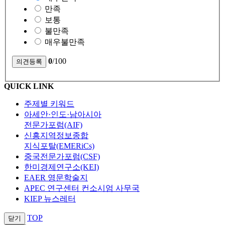
만족
보통
불만족
매우불만족
0
/100
QUICK LINK
주제별 키워드
아세안·인도·남아시아
전문가포럼(AIF)
신흥지역정보종합
지식포탈(EMERiCs)
중국전문가포럼(CSF)
한미경제연구소(KEI)
EAER 영문학술지
APEC 연구센터 컨소시엄 사무국
KIEP 뉴스레터
TOP
닫기