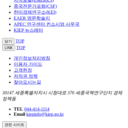
지식포탈(EMERiCs)
중국전문가포럼(CSF)
한미경제연구소(KEI)
EAER 영문학술지
APEC 연구센터 컨소시엄 사무국
KIEP 뉴스레터
TOP
닫기
TOP
LINK
개인정보처리방침
이용자 가이드
고객헌장
저작권 정책
찾아오시는길
30147 세종특별자치시 시청대로 370 세종국책연구단지 경제
정책동
TEL
044-414-1114
Email
kiepinfo@kiep.go.kr
관련 사이트