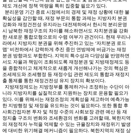
제도 개선에 정책 역량을 특히 집중할 필요가 있다.
분리운영 기간 종료 시점에서의 경제 및 재정 상황에 대한 불
확실성을 감안할 때, 재정 부문의 통합 과제는 지방자치 분권
강화와 재정건전성 유지라는 대전제하에서 한시적 분리운영
시 남북한 재정구조의 차이를 해소하면서도 자치분권을 강화
한 새로운 통합모형으로의 수렴 여부가 관건이다. 현재 우리나
라에서 지방자치 분권을 위해 추진하고 있는 ‘자치분권 로드
맵’ 비전하에서 강력하게 추진 중인 연방제에 버금가는 재정
분권 방향과도 부합한다. 지역의 특수성과 다양성을 반영하면
서도 자율과 책임이 조화되도록 재정분권 및 지방재정제도 등
을 종합적이고 체계적으로 새롭게 개선해나가는 것의 핵심은
조세제도와 조세행정 등 재정수입 관련 제도의 통합과 재정지
출 통제를 통한 재정건전성 유지 장치의 확보이다.
지방재정제도는 지방정부를 통제하거나 조정하는 수단이 아
니라 지방자치를 실질적으로 지원하는 장치로 운용할 필요가
있다. 이를 위해서는 재정조정의 계획성을 제고하여 예측가능
한 지방행정 및 재정을 유도하는 것이 필요하다. 또한 통합 후
사회간접자본 투자 및 적정 수준의 사회보장 관련 예산 등 재
정지출 구조의 변화와 조세환경의 변화를 고려할 때, 북한지역
의 재정적자 누적을 억제할 수 있는 규율장치와 재정위기 발생
에 대비한 위기해결 메커니즘이 필요하다. 북한지역의 재정 상