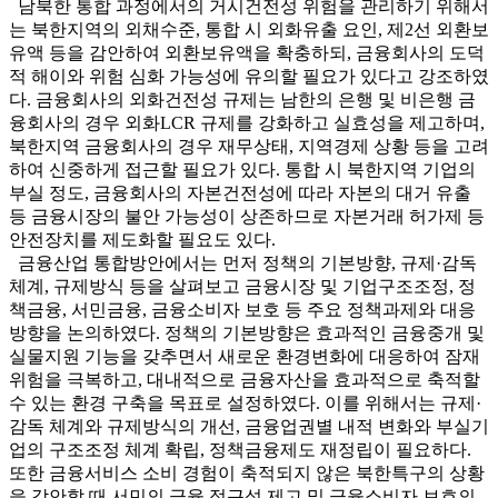
남북한 통합 과정에서의 거시건전성 위험을 관리하기 위해서
는 북한지역의 외채수준, 통합 시 외화유출 요인, 제2선 외환보
유액 등을 감안하여 외환보유액을 확충하되, 금융회사의 도덕
적 해이와 위험 심화 가능성에 유의할 필요가 있다고 강조하였
다. 금융회사의 외화건전성 규제는 남한의 은행 및 비은행 금
융회사의 경우 외화LCR 규제를 강화하고 실효성을 제고하며,
북한지역 금융회사의 경우 재무상태, 지역경제 상황 등을 고려
하여 신중하게 접근할 필요가 있다. 통합 시 북한지역 기업의
부실 정도, 금융회사의 자본건전성에 따라 자본의 대거 유출
등 금융시장의 불안 가능성이 상존하므로 자본거래 허가제 등
안전장치를 제도화할 필요도 있다.
금융산업 통합방안에서는 먼저 정책의 기본방향, 규제·감독
체계, 규제방식 등을 살펴보고 금융시장 및 기업구조조정, 정
책금융, 서민금융, 금융소비자 보호 등 주요 정책과제와 대응
방향을 논의하였다. 정책의 기본방향은 효과적인 금융중개 및
실물지원 기능을 갖추면서 새로운 환경변화에 대응하여 잠재
위험을 극복하고, 대내적으로 금융자산을 효과적으로 축적할
수 있는 환경 구축을 목표로 설정하였다. 이를 위해서는 규제·
감독 체계와 규제방식의 개선, 금융업권별 내적 변화와 부실기
업의 구조조정 체계 확립, 정책금융제도 재정립이 필요하다.
또한 금융서비스 소비 경험이 축적되지 않은 북한특구의 상황
을 감안할 때 서민의 금융 접근성 제고 및 금융소비자 보호의