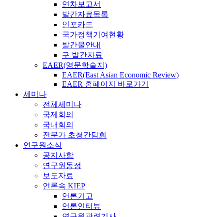
연차보고서
발간자료목록
인포카드
국가정책기여현황
발간물안내
구 발간자료
EAER(영문학술지)
EAER(East Asian Economic Review)
EAER 홈페이지 바로가기
세미나
전체세미나
국제회의
국내회의
전문가 초청간담회
연구원소식
공지사항
연구원동정
보도자료
언론속 KIEP
언론기고
언론인터뷰
연구원관련기사