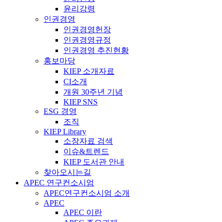
윤리강령
인권경영
인권경영헌장
인권경영규정
인권경영 추진현황
홍보마당
KIEP 소개자료
CI소개
개원 30주년 기념
KIEP SNS
ESG 경영
조직
KIEP Library
소장자료 검색
이슈&트렌드
KIEP 도서관 안내
찾아오시는길
APEC 연구컨소시엄
APEC연구컨소시엄 소개
APEC
APEC 이란