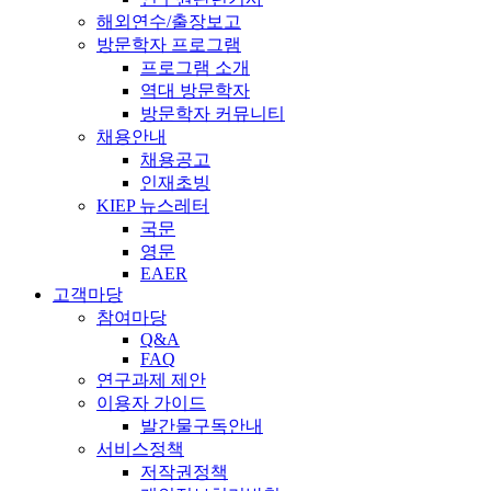
해외연수/출장보고
방문학자 프로그램
프로그램 소개
역대 방문학자
방문학자 커뮤니티
채용안내
채용공고
인재초빙
KIEP 뉴스레터
국문
영문
EAER
고객마당
참여마당
Q&A
FAQ
연구과제 제안
이용자 가이드
발간물구독안내
서비스정책
저작권정책