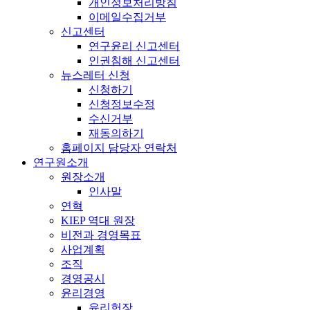
개인정보처리방침
이메일수집거부
신고센터
연구윤리 신고센터
인권침해 신고센터
뉴스레터 신청
신청하기
신청정보수정
수신거부
재동의하기
홈페이지 담당자 연락처
연구원소개
원장소개
인사말
연혁
KIEP 역대 원장
비전과 경영목표
사업계획
조직
경영공시
윤리경영
윤리헌장