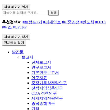
검색 레이어 열기
검색
추천검색어
#트럼프2기
#경제안보
#미중경쟁
#반도체
#ODA
#탄소
#CPTPP
검색 레이어 닫기
전체메뉴 열기
발간물
보고서
전체보고서
연구보고서
기본연구보고서
연구자료
중장기통상전략연구
전략지역심층연구
ODA 정책연구
세계지역전략연구
중국종합연구
기타