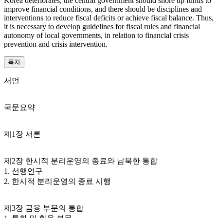
Korea deteriorates, the central government should shore up funds to
improve financial conditions, and there should be disciplines and
interventions to reduce fiscal deficits or achieve fiscal balance. Thus,
it is necessary to develop guidelines for fiscal rules and financial
autonomy of local governments, in relation to financial crisis
prevention and crisis intervention.
목차
서언
국문요약
제1장 서론
제2장 한시적 분리운영의 종료와 남북한 통합
1. 선행연구
2. 한시적 분리운영의 종료 시행
제3장 금융 부문의 통합