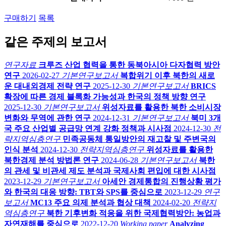
구매하기
목록
같은 주제의 보고서
연구자료
크루즈 산업 협력을 통한 동북아시아 다자협력 방안
연구
2026-02-27
기본연구보고서
복합위기 이후 북한의 새로
운 대내외경제 전략 연구
2025-12-30
기본연구보고서
BRICS
확장에 따른 경제 블록화 가능성과 한국의 정책 방향 연구
2025-12-30
기본연구보고서
위성자료를 활용한 북한 소비시장
변화와 무역에 관한 연구
2024-12-31
기본연구보고서
북미 3개
국 주요 산업별 공급망 연계 강화 정책과 시사점
2024-12-30
전
략지역심층연구
민족공동체 통일방안의 재고찰 및 주변국의
인식 분석
2024-12-30
전략지역심층연구
위성자료를 활용한
북한경제 분석 방법론 연구
2024-06-28
기본연구보고서
북한
의 관세 및 비관세 제도 분석과 국제사회 편입에 대한 시사점
2023-12-29
기본연구보고서
아세안 경제통합의 진행상황 평가
와 한국의 대응 방향: TBT와 SPS를 중심으로
2023-12-29
연구
보고서
MC13 주요 의제 분석과 협상 대책
2024-02-20
전략지
역심층연구
북한 기후변화 적응을 위한 국제협력방안: 농업과
자연재해를 중심으로
2022-12-20
Working paper
Analyzing