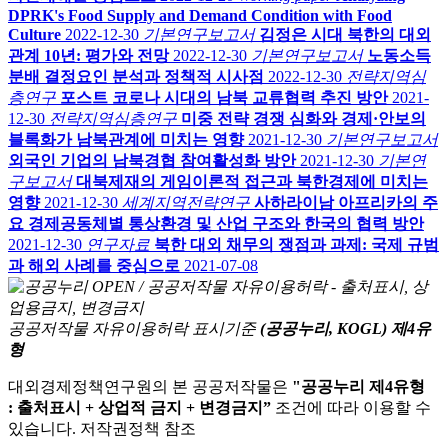
DPRK's Food Supply and Demand Condition with Food
Culture
2022-12-30
기본연구보고서
김정은 시대 북한의 대외
관계 10년: 평가와 전망
2022-12-30
기본연구보고서
노동소득
분배 결정요인 분석과 정책적 시사점
2022-12-30
전략지역심
층연구
포스트 코로나 시대의 남북 교류협력 추진 방안
2021-
12-30
전략지역심층연구
미중 전략 경쟁 심화와 경제·안보의
블록화가 남북관계에 미치는 영향
2021-12-30
기본연구보고서
외국인 기업의 남북경협 참여활성화 방안
2021-12-30
기본연
구보고서
대북제재의 게임이론적 접근과 북한경제에 미치는
영향
2021-12-30
세계지역전략연구
사하라이남 아프리카의 주
요 경제공동체별 통상환경 및 산업 구조와 한국의 협력 방안
2021-12-30
연구자료
북한 대외 채무의 쟁점과 과제: 국제 규범
과 해외 사례를 중심으로
2021-07-08
공공저작물 자유이용허락 표시기준
(공공누리, KOGL) 제4유
형
대외경제정책연구원의 본 공공저작물은
"공공누리 제4유형
: 출처표시 + 상업적 금지 + 변경금지”
조건에 따라 이용할 수
있습니다. 저작권정책 참조