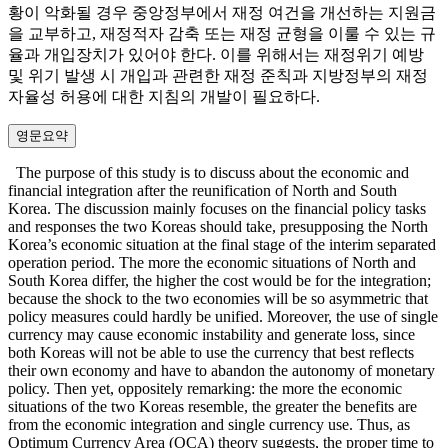
황이 악화될 경우 중앙정부에서 재정 여건을 개선하는 지원금
을 교부하고, 재정적자 감축 또는 재정 균형을 이룰 수 있는 규
율과 개입장치가 있어야 한다. 이를 위해서는 재정위기 예방
및 위기 발생 시 개입과 관련한 재정 준칙과 지방정부의 재정
자율성 허용에 대한 지침의 개발이 필요하다.
영문요약
The purpose of this study is to discuss about the economic and
financial integration after the reunification of North and South
Korea. The discussion mainly focuses on the financial policy tasks
and responses the two Koreas should take, presupposing the North
Korea’s economic situation at the final stage of the interim separated
operation period. The more the economic situations of North and
South Korea differ, the higher the cost would be for the integration;
because the shock to the two economies will be so asymmetric that
policy measures could hardly be unified. Moreover, the use of single
currency may cause economic instability and generate loss, since
both Koreas will not be able to use the currency that best reflects
their own economy and have to abandon the autonomy of monetary
policy. Then yet, oppositely remarking: the more the economic
situations of the two Koreas resemble, the greater the benefits are
from the economic integration and single currency use. Thus, as
Optimum Currency Area (OCA) theory suggests, the proper time to