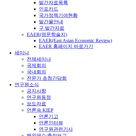
발간자료목록
인포카드
국가정책기여현황
발간물안내
구 발간자료
EAER(영문학술지)
EAER(East Asian Economic Review)
EAER 홈페이지 바로가기
세미나
전체세미나
국제회의
국내회의
전문가 초청간담회
연구원소식
공지사항
연구원동정
보도자료
언론속 KIEP
언론기고
언론인터뷰
연구원관련기사
해외연수/출장보고