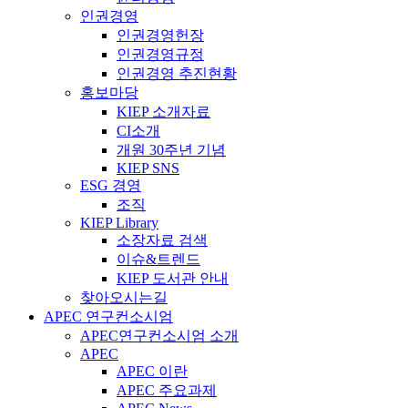
인권경영
인권경영헌장
인권경영규정
인권경영 추진현황
홍보마당
KIEP 소개자료
CI소개
개원 30주년 기념
KIEP SNS
ESG 경영
조직
KIEP Library
소장자료 검색
이슈&트렌드
KIEP 도서관 안내
찾아오시는길
APEC 연구컨소시엄
APEC연구컨소시엄 소개
APEC
APEC 이란
APEC 주요과제