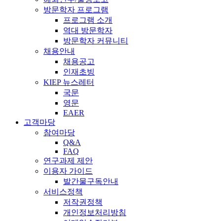
방문학자 프로그램
프로그램 소개
역대 방문학자
방문학자 커뮤니티
채용안내
채용공고
인재초빙
KIEP 뉴스레터
국문
영문
EAER
고객마당
참여마당
Q&A
FAQ
연구과제 제안
이용자 가이드
발간물구독안내
서비스정책
저작권정책
개인정보처리방침