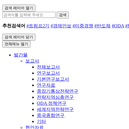
검색 레이어 열기
검색
추천검색어
#트럼프2기
#경제안보
#미중경쟁
#반도체
#ODA
검색 레이어 닫기
전체메뉴 열기
발간물
보고서
전체보고서
연구보고서
기본연구보고서
연구자료
중장기통상전략연구
전략지역심층연구
ODA 정책연구
세계지역전략연구
중국종합연구
기타
현안자료