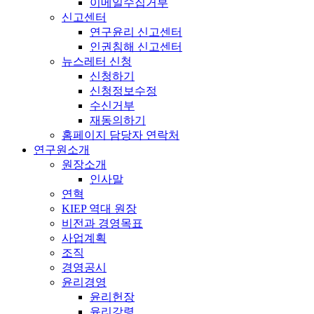
이메일수집거부
신고센터
연구윤리 신고센터
인권침해 신고센터
뉴스레터 신청
신청하기
신청정보수정
수신거부
재동의하기
홈페이지 담당자 연락처
연구원소개
원장소개
인사말
연혁
KIEP 역대 원장
비전과 경영목표
사업계획
조직
경영공시
윤리경영
윤리헌장
윤리강령