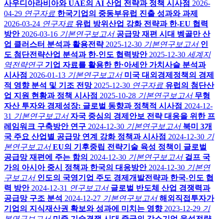
사우디아라비아와 UAE의 AI 산업 전략과 정책 시사점
2026-
04-29
연구자료
한국기업의 중동부유럽 진출 성과와 과제
2026-03-24
연구자료
유럽 방위산업 강화 전략과 한-EU 협력
방안
2026-03-16
기본연구보고서
공급망 재편 시대 벵골만 산
업 클러스터 분석과 활용전략
2025-12-30
기본연구보고서
인
도 첨단전략산업 분석과 한-인도 협력방안
2025-12-30
세계지
역전략연구
기업 자료를 활용한 한·아세안 가치사슬 분석과
시사점
2026-01-13
기본연구보고서
미국 대외경제정책의 경제
적 영향 분석 및 기조 전망
2025-12-30
연구자료
유럽의 첨단산
업 지원 현황과 정책 시사점
2025-10-28
기본연구보고서
무형
자산 투자와 경제성장: 글로벌 동향과 정책적 시사점
2024-12-
31
기본연구보고서
자국 중심의 경제안보 전략 대응을 위한 프
레임워크 구축방안 연구
2024-12-30
기본연구보고서
북미 3개
국 주요 산업별 공급망 연계 강화 정책과 시사점
2024-12-30
기
본연구보고서
EU의 기후중립 전략기술 육성 정책이 글로벌
공급망 재편에 주는 함의
2024-12-30
기본연구보고서
걸프 국
가의 아시아 중시 정책과 한국의 대응방안
2024-12-30
기본연
구보고서
인도의 국영기업 주도 경제개발전략과 한국-인도 협
력 방안
2024-12-31
연구보고서
글로벌 반도체 산업 경쟁력과
공급망 구조 분석
2024-12-27
기본연구보고서
해외직접투자가
기업의 지식재산권 확보와 성과에 미치는 영향
2023-12-29
기
본연구보고서
미중 기술경쟁 시대 중국의 강소기업 육성전략