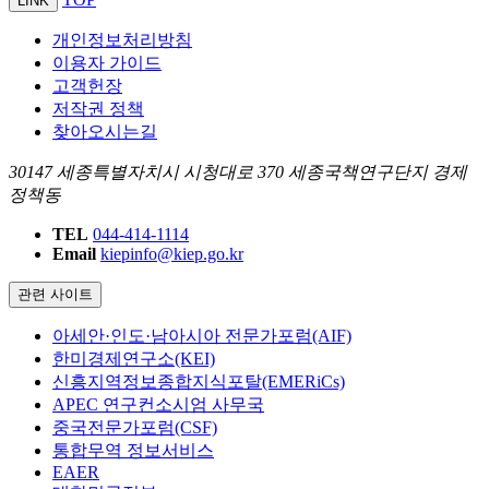
LINK
개인정보처리방침
이용자 가이드
고객헌장
저작권 정책
찾아오시는길
30147 세종특별자치시 시청대로 370 세종국책연구단지 경제
정책동
TEL
044-414-1114
Email
kiepinfo@kiep.go.kr
관련 사이트
아세안·인도·남아시아 전문가포럼(AIF)
한미경제연구소(KEI)
신흥지역정보종합지식포탈(EMERiCs)
APEC 연구컨소시엄 사무국
중국전문가포럼(CSF)
통합무역 정보서비스
EAER