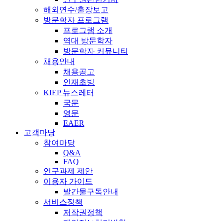
해외연수/출장보고
방문학자 프로그램
프로그램 소개
역대 방문학자
방문학자 커뮤니티
채용안내
채용공고
인재초빙
KIEP 뉴스레터
국문
영문
EAER
고객마당
참여마당
Q&A
FAQ
연구과제 제안
이용자 가이드
발간물구독안내
서비스정책
저작권정책