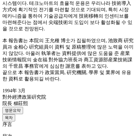
시스템이다. 테크노마트의 효율적 운용은 우리나라 技術導入
方式에 획기적인 전기를 마련할 것으로 기대되며, 특히 시장
메카니즘을 통하여 기술공급자에게 技術移轉의 인센티브를
마련해준다는 점에서 尖端技術의 도입이 보다 활성화될 수 있
을 것으로 전망된다.
本 報告書는 本院의 王允種 博士가 집필하였으며, 池致商 硏究
員과 金相心 硏究組員이 資料 및 原稿整理에 많은 노력을 아끼
지 않았다. 아울러 執筆者는 資料提供에 많은 도움을 준 産業
技術情報院의 金在福 對外協力班長과 商工資源部産業技術課
의 千世昌 事務官에게 심심한 謝意를 表하고 있다.
끝으로 本 報告書가 政策當局, 硏究機關, 學界 및 業界에 유용
한 資料로 활용되길 바란다.
1994年 3月
對外經濟政策硏究院
院長 柳莊熙
영문요약
목차
序言