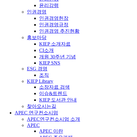
윤리강령
인권경영
인권경영헌장
인권경영규정
인권경영 추진현황
홍보마당
KIEP 소개자료
CI소개
개원 30주년 기념
KIEP SNS
ESG 경영
조직
KIEP Library
소장자료 검색
이슈&트렌드
KIEP 도서관 안내
찾아오시는길
APEC 연구컨소시엄
APEC연구컨소시엄 소개
APEC
APEC 이란