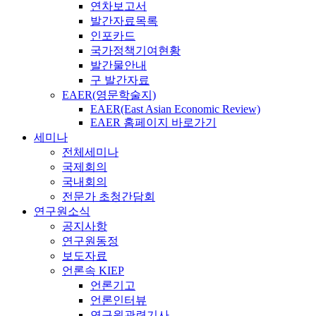
연차보고서
발간자료목록
인포카드
국가정책기여현황
발간물안내
구 발간자료
EAER(영문학술지)
EAER(East Asian Economic Review)
EAER 홈페이지 바로가기
세미나
전체세미나
국제회의
국내회의
전문가 초청간담회
연구원소식
공지사항
연구원동정
보도자료
언론속 KIEP
언론기고
언론인터뷰
연구원관련기사