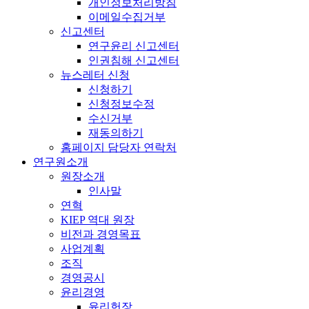
개인정보처리방침
이메일수집거부
신고센터
연구윤리 신고센터
인권침해 신고센터
뉴스레터 신청
신청하기
신청정보수정
수신거부
재동의하기
홈페이지 담당자 연락처
연구원소개
원장소개
인사말
연혁
KIEP 역대 원장
비전과 경영목표
사업계획
조직
경영공시
윤리경영
윤리헌장