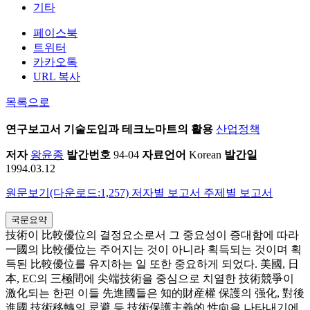
기타
페이스북
트위터
카카오톡
URL 복사
목록으로
연구보고서
기술도입과 테크노마트의 활용
산업정책
저자
왕윤종
발간번호
94-04
자료언어
Korean
발간일
1994.03.12
원문보기(다운로드:1,257)
저자별 보고서
주제별 보고서
국문요약
技術이 比較優位의 결정요소로서 그 중요성이 증대함에 따라
一國의 比較優位는 주어지는 것이 아니라 획득되는 것이며 획
득된 比較優位를 유지하는 일 또한 중요하게 되었다. 美國, 日
本, EC의 三極間에 尖端技術을 중심으로 치열한 技術競爭이
激化되는 한편 이들 先進國들은 知的財産權 保護의 强化, 對後
進國 技術移轉의 忌避 등 技術保護主義的 性向을 나타내기에