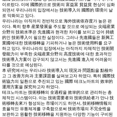
이르렀다. 이에 國際的으로 技術의 富益富 貧益貧 현상이 심화
되면서 우리나라의 입장에서는 技術導入의 國際的 環境이 날
로 악화되고 있다.
우리나라는 아직까지 전반적으로 海外技術依存度가 높은 편
이다. 특히 향후 産業發展을 주도할 것으로 예상되는 尖端産業
分野의 技術水準은 先進國과 현격한 차이를 보이고 있어 持續
的인 技術導入이 필요한 실정이다. 그러나 先進國들은 新興工
業國에대한 技術移轉을 기피하거나 높은 技術使用料를 요구
하고 있다. 우리나라의 입장에서는 아직까지 자체적인 技術開
發能力이 부족한 尖端産業分野의 高度技術에 대한 효과적인
技術導入方案이 강구되지 않고서는 先進國 進入에 어려움이
따를 것으로 예상된다.
本 硏究에서는 우리나라 技術導入의 現況과 問題點을 點檢하
고 그 改善方向과 主要課題를 살펴보고자 하였다. 특히 國際技
術協力의 일환으로 추진되고 있는 國際 테크노마트의 效率的
運用方案을 探究하고자 하였다.
테크노마트는 技術移轉의 全過程을 效率的으로 관리하는 총
체적인 시스템이다. 이는 技術需要者와 技術供給者가 만나 技
術移轉去來가 형성되는 市場이기도 하면서, 技術移轉情報의
효율적인 유통체계를 구축함으로써 技術市場의 不完全性을
보완하고 원활한 技術移轉을 지원하는 다양한 기능이 구비된