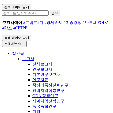
검색 레이어 열기
검색
추천검색어
#트럼프2기
#경제안보
#미중경쟁
#반도체
#ODA
#탄소
#CPTPP
검색 레이어 닫기
전체메뉴 열기
발간물
보고서
전체보고서
연구보고서
기본연구보고서
연구자료
중장기통상전략연구
전략지역심층연구
ODA 정책연구
세계지역전략연구
중국종합연구
기타