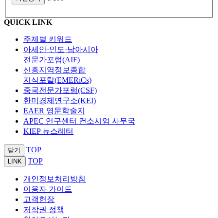
QUICK LINK
주제별 키워드
아세안·인도·남아시아
전문가포럼(AIF)
신흥지역정보종합
지식포탈(EMERiCs)
중국전문가포럼(CSF)
한미경제연구소(KEI)
EAER 영문학술지
APEC 연구센터 컨소시엄 사무국
KIEP 뉴스레터
TOP
닫기
TOP
LINK
개인정보처리방침
이용자 가이드
고객헌장
저작권 정책