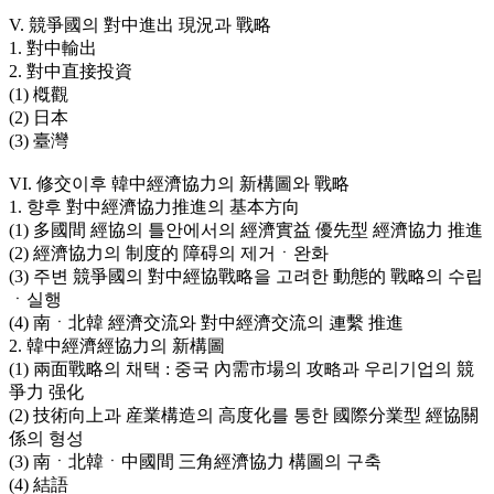
V. 競爭國의 對中進出 現況과 戰略
1. 對中輸出
2. 對中直接投資
(1) 槪觀
(2) 日本
(3) 臺灣
VI. 修交이후 韓中經濟協力의 新構圖와 戰略
1. 향후 對中經濟協力推進의 基本方向
(1) 多國間 經協의 틀안에서의 經濟實益 優先型 經濟協力 推進
(2) 經濟協力의 制度的 障碍의 제거ㆍ완화
(3) 주변 競爭國의 對中經協戰略을 고려한 動態的 戰略의 수립
ㆍ실행
(4) 南ㆍ北韓 經濟交流와 對中經濟交流의 連繫 推進
2. 韓中經濟經協力의 新構圖
(1) 兩面戰略의 채택 : 중국 內需市場의 攻略과 우리기업의 競
爭力 强化
(2) 技術向上과 産業構造의 高度化를 통한 國際分業型 經協關
係의 형성
(3) 南ㆍ北韓ㆍ中國間 三角經濟協力 構圖의 구축
(4) 結語