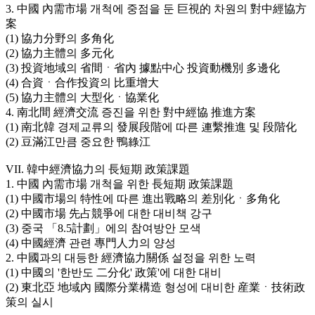
3. 中國 內需市場 개척에 중점을 둔 巨視的 차원의 對中經協方
案
(1) 協力分野의 多角化
(2) 協力主體의 多元化
(3) 投資地域의 省間ㆍ省內 據點中心 投資動機別 多邊化
(4) 合資ㆍ合作投資의 比重增大
(5) 協力主體의 大型化ㆍ協業化
4. 南北間 經濟交流 증진을 위한 對中經協 推進方案
(1) 南北韓 경제교류의 發展段階에 따른 連繫推進 및 段階化
(2) 豆滿江만큼 중요한 鴨綠江
VII. 韓中經濟協力의 長短期 政策課題
1. 中國 內需市場 개척을 위한 長短期 政策課題
(1) 中國市場의 特性에 따른 進出戰略의 差別化ㆍ多角化
(2) 中國市場 先占競爭에 대한 대비책 강구
(3) 중국 「8.5計劃」에의 참여방안 모색
(4) 中國經濟 관련 專門人力의 양성
2. 中國과의 대등한 經濟協力關係 설정을 위한 노력
(1) 中國의 '한반도 二分化' 政策'에 대한 대비
(2) 東北亞 地域內 國際分業構造 형성에 대비한 産業ㆍ技術政
策의 실시