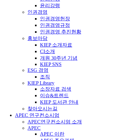
윤리강령
인권경영
인권경영헌장
인권경영규정
인권경영 추진현황
홍보마당
KIEP 소개자료
CI소개
개원 30주년 기념
KIEP SNS
ESG 경영
조직
KIEP Library
소장자료 검색
이슈&트렌드
KIEP 도서관 안내
찾아오시는길
APEC 연구컨소시엄
APEC연구컨소시엄 소개
APEC
APEC 이란