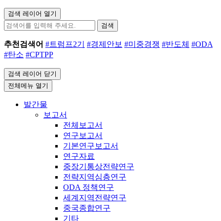
검색 레이어 열기
검색
추천검색어
#트럼프2기
#경제안보
#미중경쟁
#반도체
#ODA
#탄소
#CPTPP
검색 레이어 닫기
전체메뉴 열기
발간물
보고서
전체보고서
연구보고서
기본연구보고서
연구자료
중장기통상전략연구
전략지역심층연구
ODA 정책연구
세계지역전략연구
중국종합연구
기타