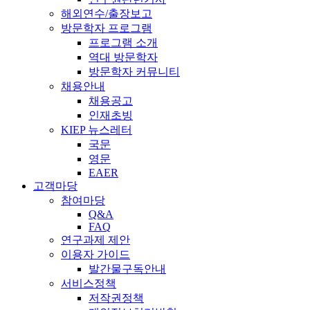
해외연수/출장보고
방문학자 프로그램
프로그램 소개
역대 방문학자
방문학자 커뮤니티
채용안내
채용공고
인재초빙
KIEP 뉴스레터
국문
영문
EAER
고객마당
참여마당
Q&A
FAQ
연구과제 제안
이용자 가이드
발간물구독안내
서비스정책
저작권정책