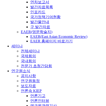
연차보고서
발간자료목록
인포카드
국가정책기여현황
발간물안내
구 발간자료
EAER(영문학술지)
EAER(East Asian Economic Review)
EAER 홈페이지 바로가기
세미나
전체세미나
국제회의
국내회의
전문가 초청간담회
연구원소식
공지사항
연구원동정
보도자료
언론속 KIEP
언론기고
언론인터뷰
연구원관련기사