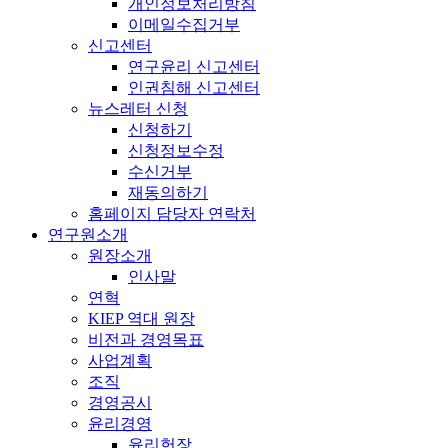
개인정보처리방침
이메일수집거부
신고센터
연구윤리 신고센터
인권침해 신고센터
뉴스레터 신청
신청하기
신청정보수정
수신거부
재동의하기
홈페이지 담당자 연락처
연구원소개
원장소개
인사말
연혁
KIEP 역대 원장
비전과 경영목표
사업계획
조직
경영공시
윤리경영
윤리헌장