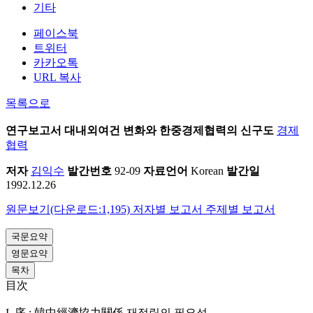
기타
페이스북
트위터
카카오톡
URL 복사
목록으로
연구보고서
대내외여건 변화와 한중경제협력의 신구도
경제
협력
저자
김익수
발간번호
92-09
자료언어
Korean
발간일
1992.12.26
원문보기(다운로드:1,195)
저자별 보고서
주제별 보고서
국문요약
영문요약
목차
目次
I. 序 : 韓中經濟協力關係 재정립의 필요성