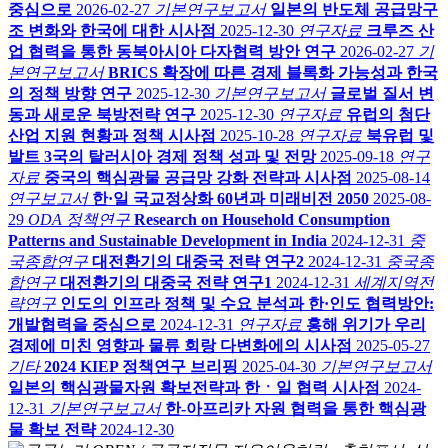
중심으로
2026-02-27
기본연구보고서
일본의 반도체 공급망구
조 변화와 한국에 대한 시사점
2025-12-30
연구자료
크루즈 산
업 협력을 통한 동북아시아 다자협력 방안 연구
2026-02-27
기
본연구보고서
BRICS 확장에 따른 경제 블록화 가능성과 한국
의 정책 방향 연구
2025-12-30
기본연구보고서
글로벌 질서 변
동과 새로운 북방전략 연구
2025-12-30
연구자료
유럽의 첨단
산업 지원 현황과 정책 시사점
2025-10-28
연구자료
북유럽 및
발트 3국의 탈러시아 경제 정책 성과 및 전망
2025-09-18
연구
자료
중국의 핵심광물 공급망 강화 전략과 시사점
2025-08-14
연구보고서
한·일 국교정상화 60년과 미래비전 2050
2025-08-
29
ODA 정책연구
Research on Household Consumption
Patterns and Sustainable Development in India
2024-12-31
중
국종합연구
대전환기의 대중국 전략 연구2
2024-12-31
중국종
합연구
대전환기의 대중국 전략 연구1
2024-12-31
세계지역전
략연구
인도의 인프라 정책 및 수요 분석과 한·인도 협력방안:
개발협력을 중심으로
2024-12-31
연구자료
홍해 위기가 우리
경제에 미친 영향과 물류 회랑 다변화에의 시사점
2025-05-27
기타
2024 KIEP 정책연구 브리핑
2025-04-30
기본연구보고서
일본의 핵심광물자원 확보전략과 한ㆍ일 협력 시사점
2024-
12-31
기본연구보고서
한-아프리카 자원 협력을 통한 핵심광
물 확보 전략
2024-12-30