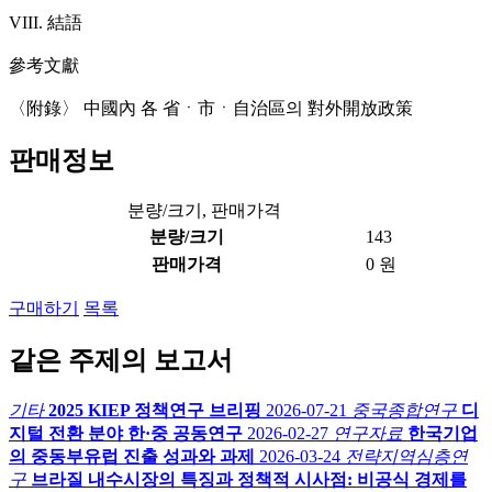
VIII. 結語
參考文獻
〈附錄〉 中國內 各 省ㆍ市ㆍ自治區의 對外開放政策
판매정보
분량/크기, 판매가격
분량/크기
143
판매가격
0 원
구매하기
목록
같은 주제의 보고서
기타
2025 KIEP 정책연구 브리핑
2026-07-21
중국종합연구
디
지털 전환 분야 한·중 공동연구
2026-02-27
연구자료
한국기업
의 중동부유럽 진출 성과와 과제
2026-03-24
전략지역심층연
구
브라질 내수시장의 특징과 정책적 시사점: 비공식 경제를