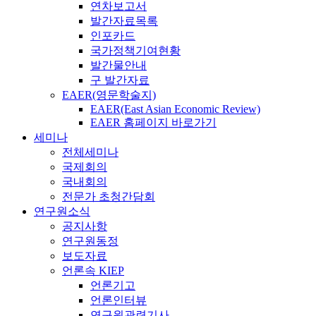
연차보고서
발간자료목록
인포카드
국가정책기여현황
발간물안내
구 발간자료
EAER(영문학술지)
EAER(East Asian Economic Review)
EAER 홈페이지 바로가기
세미나
전체세미나
국제회의
국내회의
전문가 초청간담회
연구원소식
공지사항
연구원동정
보도자료
언론속 KIEP
언론기고
언론인터뷰
연구원관련기사