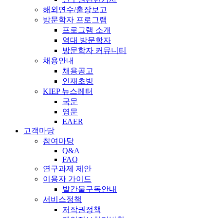
해외연수/출장보고
방문학자 프로그램
프로그램 소개
역대 방문학자
방문학자 커뮤니티
채용안내
채용공고
인재초빙
KIEP 뉴스레터
국문
영문
EAER
고객마당
참여마당
Q&A
FAQ
연구과제 제안
이용자 가이드
발간물구독안내
서비스정책
저작권정책