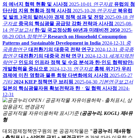
의 에너지 협력 현황 및 시사점
2025-10-01
연구자료
유럽의 첨
단산업 지원 현황과 정책 시사점
2025-10-28
연구자료
북유럽
및 발트 3국의 탈러시아 경제 정책 성과 및 전망
2025-09-18
연
구자료
중국의 핵심광물 공급망 강화 전략과 시사점
2025-08-
14
연구보고서
한·일 국교정상화 60년과 미래비전 2050
2025-
08-29
ODA 정책연구
Research on Household Consumption
Patterns and Sustainable Development in India
2024-12-31
중
국종합연구
대전환기의 대중국 전략 연구2
2024-12-31
중국종
합연구
대전환기의 대중국 전략 연구1
2024-12-31
세계지역전
략연구
인도의 인프라 정책 및 수요 분석과 한·인도 협력방안:
개발협력을 중심으로
2024-12-31
연구자료
홍해 위기가 우리
경제에 미친 영향과 물류 회랑 다변화에의 시사점
2025-05-27
기타
2024 KIEP 정책연구 브리핑
2025-04-30
기본연구보고서
일본의 핵심광물자원 확보전략과 한ㆍ일 협력 시사점
2024-
12-31
공공저작물 자유이용허락 표시기준
(공공누리, KOGL) 제4유
형
대외경제정책연구원의 본 공공저작물은
"공공누리 제4유형
: 출처표시 + 상업적 금지 + 변경금지”
조건에 따라 이용할 수