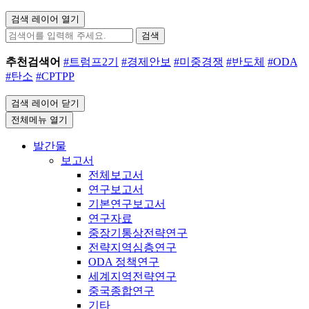
검색 레이어 열기
검색
추천검색어
#트럼프2기
#경제안보
#미중경쟁
#반도체
#ODA
#탄소
#CPTPP
검색 레이어 닫기
전체메뉴 열기
발간물
보고서
전체보고서
연구보고서
기본연구보고서
연구자료
중장기통상전략연구
전략지역심층연구
ODA 정책연구
세계지역전략연구
중국종합연구
기타