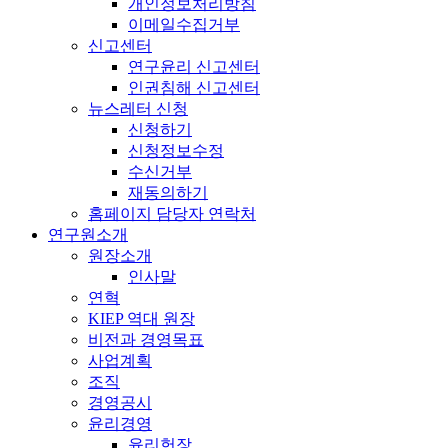
개인정보처리방침
이메일수집거부
신고센터
연구윤리 신고센터
인권침해 신고센터
뉴스레터 신청
신청하기
신청정보수정
수신거부
재동의하기
홈페이지 담당자 연락처
연구원소개
원장소개
인사말
연혁
KIEP 역대 원장
비전과 경영목표
사업계획
조직
경영공시
윤리경영
윤리헌장