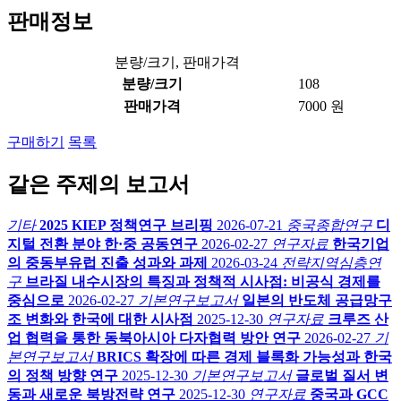
판매정보
분량/크기, 판매가격
분량/크기
108
판매가격
7000 원
구매하기
목록
같은 주제의 보고서
기타
2025 KIEP 정책연구 브리핑
2026-07-21
중국종합연구
디
지털 전환 분야 한·중 공동연구
2026-02-27
연구자료
한국기업
의 중동부유럽 진출 성과와 과제
2026-03-24
전략지역심층연
구
브라질 내수시장의 특징과 정책적 시사점: 비공식 경제를
중심으로
2026-02-27
기본연구보고서
일본의 반도체 공급망구
조 변화와 한국에 대한 시사점
2025-12-30
연구자료
크루즈 산
업 협력을 통한 동북아시아 다자협력 방안 연구
2026-02-27
기
본연구보고서
BRICS 확장에 따른 경제 블록화 가능성과 한국
의 정책 방향 연구
2025-12-30
기본연구보고서
글로벌 질서 변
동과 새로운 북방전략 연구
2025-12-30
연구자료
중국과 GCC