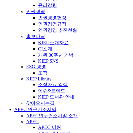
윤리강령
인권경영
인권경영헌장
인권경영규정
인권경영 추진현황
홍보마당
KIEP 소개자료
CI소개
개원 30주년 기념
KIEP SNS
ESG 경영
조직
KIEP Library
소장자료 검색
이슈&트렌드
KIEP 도서관 안내
찾아오시는길
APEC 연구컨소시엄
APEC연구컨소시엄 소개
APEC
APEC 이란