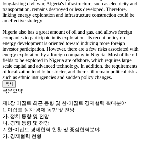
long-lasting civil war, Algeria's infrastructure, such as electricity and
transportation, remains destroyed or less developed. Therefore,
linking energy exploration and infrastructure construction could be
an effective strategy.
Nigeria also has a great amount of oil and gas, and allows foreign
companies to participate in its exploration. Its recent policy on
energy development is oriented toward inducing more foreign
investor participation. However, there are a few risks associated with
energy exploration by a foreign company in Nigeria. Most of the oil
fields to be explored in Nigeria are offshore, which requires large-
scale capital and advanced technology. In addition, the requirements
of localization tend to be stricter, and there still remain political risks
such as ethnic insurgencies and sudden policy changes.
목차
국문요약
제1장 이집트 최근 동향 및 한·이집트 경제협력 확대분야
1. 이집트 정치·경제 동향 및 전망
가. 정치 동향 및 전망
나. 경제 동향 및 전망
2. 한·이집트 경제협력 현황 및 중점협력분야
가. 경제협력 현황