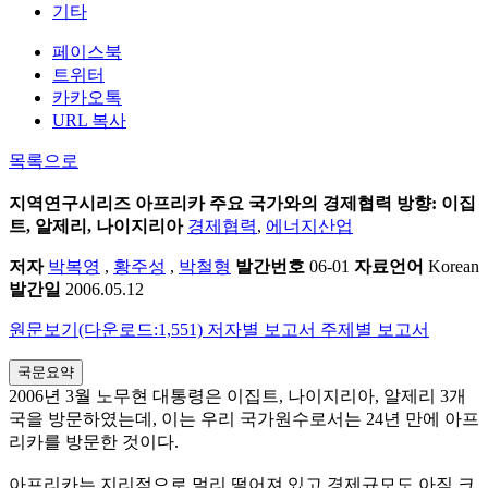
기타
페이스북
트위터
카카오톡
URL 복사
목록으로
지역연구시리즈
아프리카 주요 국가와의 경제협력 방향: 이집
트, 알제리, 나이지리아
경제협력
,
에너지산업
저자
박복영
,
황주성
,
박철형
발간번호
06-01
자료언어
Korean
발간일
2006.05.12
원문보기(다운로드:1,551)
저자별 보고서
주제별 보고서
국문요약
2006년 3월 노무현 대통령은 이집트, 나이지리아, 알제리 3개
국을 방문하였는데, 이는 우리 국가원수로서는 24년 만에 아프
리카를 방문한 것이다.
아프리카는 지리적으로 멀리 떨어져 있고 경제규모도 아직 크