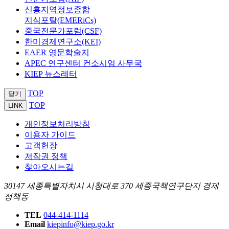
신흥지역정보종합
지식포탈(EMERiCs)
중국전문가포럼(CSF)
한미경제연구소(KEI)
EAER 영문학술지
APEC 연구센터 컨소시엄 사무국
KIEP 뉴스레터
TOP
닫기
TOP
LINK
개인정보처리방침
이용자 가이드
고객헌장
저작권 정책
찾아오시는길
30147 세종특별자치시 시청대로 370 세종국책연구단지 경제
정책동
TEL
044-414-1114
Email
kiepinfo@kiep.go.kr