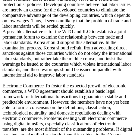
protectionist policies. Developing countries believe that labor issues
are merely an excuse for the developed countries to eliminate the
comparative advantage of the developing countries, which depends
on low wages. Thus, it seems unlikely that the problem of trade and
labor standards will be settled quickly.
A possible alternative is for the WTO and ILO to establish a joint
permanent forum to examine the relationship between trade and
labor standards. Korea should support this alternative. In the
examination process, Korea should refrain from advocating direct
sanctions against those countries which do not obey the international
labor standards, but rather take the middle course, and insist that
warnings be issued to the countries which violate international labor
standards, and these warnings should be issued in parallel with
international aid to improve labor standards.
Electronic Commerce To foster the expected growth of electronic
commerce, a WTO agreement should establish a basic legal
framework for international transactions to guarantee a stable and
predictable environment. However, the members have not yet been
able to form a consensus on the definitions, classification,
technological neutrality, and domestic regulations dealing with
electronic commerce. Problems dealing with electronic commerce
using digital transfers, especially classifications of electronic
transfers, are the most difficult of the outstanding problems. If digital
transfers are classified as goods, then it is subject to the General