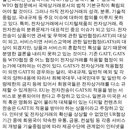
WTO 협정문에서 국제상거래로서의 법적 기본규칙이 확립되
어야 할 것이다. 그러나 아직 전자상거래의 성격, 분류, 기술적
중립성, 국내규제 등 주요 이슈에 대하여 합의를 이루지 못하
고 있다. 특히, 전자상거래에서 디지털제품의 전자상거래, 즉
전자전송의 분류문제가 대표적인 중요 이슈가 되고 있다. 전자
전송이 상품이면 관세 및 무역에 관한 일반협정(GATT)의 대상
이 되고, 서비스이면 서비스교역에 관한 일반협정(GATS)의 대
상이 되겠지만, 상품과 서비스의 혼합적인 특성을 갖기 때문에
분명한 결론을 내리지 못하고 있는 것이다. 기존 GATT, GATS
등 WTO협정 중 어느 협정이 전자상거래를 적용할 협정이 되
는가에 대하여는 이견이 있다. GATS가 전자상거래 적용협정
이 되면 GATT의 경우와는 달리, 국내규제, 일반적 예외 및 각
국의 양허내용에 따라서 최혜국대우, 내국민대우 및 일반적 수
량제한의 금지 등에 있어서 회원국들은 전자상거래를 다소 규
제할 수 있게된다. EU는 전자전송이 GATS의 적용을 받는 서
비스로 분류되어야 한다고 주장하고 있으나, 일본과 미국은 서
적 혹은 영화와 같이 물리적 대체물이 있는 디지털 컨텐츠의
전송은 GATT의 적용을 받아야 하는 상품이라고 주장하고 있
다. 인터넷 및 전자상거래의 확산을 상상할 수 없었던 UR협상
기간 중에 회원국이 약속한 유통, 금융, 컨설팅 등 각종 서비스
의 개방을 기술중립성에 따라 제공수단에 관계없이 인터넷을