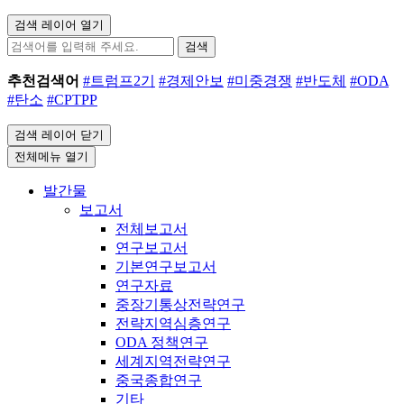
검색 레이어 열기
검색
추천검색어
#트럼프2기
#경제안보
#미중경쟁
#반도체
#ODA
#탄소
#CPTPP
검색 레이어 닫기
전체메뉴 열기
발간물
보고서
전체보고서
연구보고서
기본연구보고서
연구자료
중장기통상전략연구
전략지역심층연구
ODA 정책연구
세계지역전략연구
중국종합연구
기타