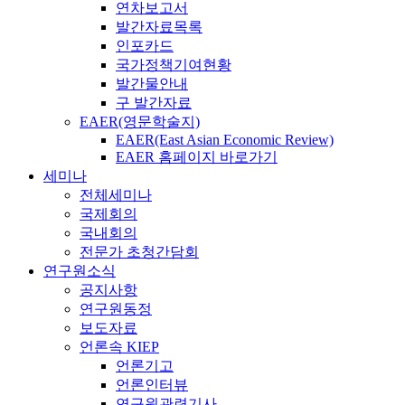
연차보고서
발간자료목록
인포카드
국가정책기여현황
발간물안내
구 발간자료
EAER(영문학술지)
EAER(East Asian Economic Review)
EAER 홈페이지 바로가기
세미나
전체세미나
국제회의
국내회의
전문가 초청간담회
연구원소식
공지사항
연구원동정
보도자료
언론속 KIEP
언론기고
언론인터뷰
연구원관련기사