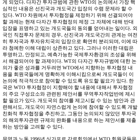
게 되었다. 다자간 투자규범에 관한 WTO의 논의에서 가장 핵
심적인 내용은 선진국과 개도국간 입장의 수렴 문제라 할 수
있다. WTO 차원에서 투자협정을 제정하기 위해 선결되어야
할 과제는 현재 다자간 투자협정의 제정 그 자체에 대해 반대
입장을 표명하고 있는 개도국들의 동의를 얻어내는 일이다. 외
국인 직접투자 문제의 경우, 선진국과 개도국간의 관계는 여전
히 투자국과 투자유치국의 입장으로 확연히 분리되며, 이에 따
라 첨예한 이해 대립이 상존하고 있다. 그러나 이러한 대립은
투명하고, 안정되고, 예측가능한 국제투자환경의 조성을 위해
서 해결되어야 할 과제이다. WT의 다자간 투자규범에 대한 논
의가 좋은 성과를 거두려면 WTO에서 지향하는 투자협정 내
용을 회원국들에게 명확하게 이해시킴으로써 개도국들이 이
논의에 적극적으로 참여할 수 있도록 유도할 필요가 있다. 한
국은 WTO 투자협정이 지향해야 할 내용에 대해서 투자협정
의 주요 구성요소와 관련된 제안서를 무역투자작업반에 제시
할 필요가 있다. 개도국의 참여를 제고시킬 수 있는 방안과 관
련해서도, 개도국이 자연스럽게 논의에 참여할 수 있도록 개발
친화적 투자협정을 추진하고, 그동안 논의되지 않았던 투자국
의 해외투자관련 규제의 완화를 내용으로 하는 제안서를 제출
하는 방안을 고려할 수 있다.
무역과 노동 1996년 싱가포르 각료회의에서 WTO 회원국들은