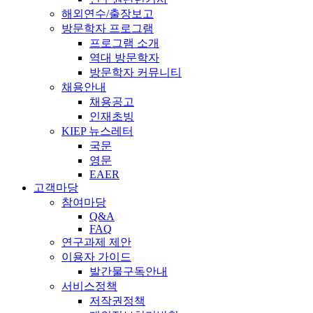
해외연수/출장보고
방문학자 프로그램
프로그램 소개
역대 방문학자
방문학자 커뮤니티
채용안내
채용공고
인재초빙
KIEP 뉴스레터
국문
영문
EAER
고객마당
참여마당
Q&A
FAQ
연구과제 제안
이용자 가이드
발간물구독안내
서비스정책
저작권정책