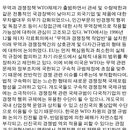
무역과 경쟁정책 WTO체제가 출범하면서 관세 및 수량제한과
같은 전통적인 국경장벽이 낮아지고 외국기업 및 제품에 대한
무차별대우 의무가 강화되었으나, 민간부문의 반경쟁적 행위
및 독점구조 등이 시장접근에 대한 사적 무역장벽으로 작용할
가능성에 대하여 관심이 고조되고 있다. WTO에서는 1996년
12월 제1차 각료회의에서 "무역과 경쟁정책 작업반"을 설치한
이래 무역과 경쟁정책간의 상호관계 및 다자간규범의 형태 등
에 대하여 논의하였다. EU는 먼저 핵심원칙과 최소한의 실체
적 규정에 합의하고 차기 라운드에서 실체적 내용의 범위를 확
장하자고 제안하고 있다. 이에 비해 미국은 WTO는 무역 관련
문제와 정부조치에 국한되고 구속적 규범제정에 초점을 맞추
기 때문에 전반적인 경쟁 관련 이슈를 다루는데 부적합하다며,
법적 구속력이 없는 느슨한 형태의 새로운 경쟁정책 국제포럼
형성을 고려하고 있다. 개도국들도 구속적 경쟁정책 국제규범
에는 소극적이다. 경쟁정책 관련 국제규범이 다국적기업의 반
경쟁적 행위 규제에는 유용한 수단이 될 수 있으나, 개도국의
국내 산업정책 운영과 상치될 수 있고 선진국의 통상압력 수단
으로 이용될 수 있기 때문이다. 한국은 WTO 차원의 경쟁 규범
화 논의가 진전될 경우, 반덤핑법에 의한 폐해가 자연스럽게
부각되고, 선진국의 경쟁법 역외 적용을 피할 수 있다는 관점
과 일괄협상방식 맥락에서 경쟁정책 의제 채택을 지지하여 왔