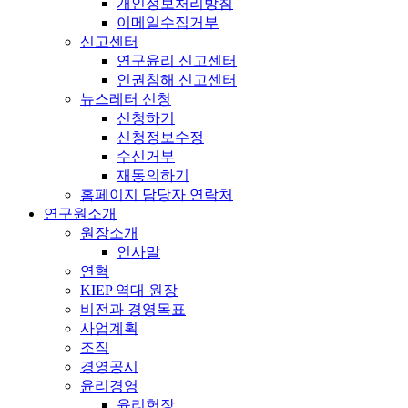
개인정보처리방침
이메일수집거부
신고센터
연구윤리 신고센터
인권침해 신고센터
뉴스레터 신청
신청하기
신청정보수정
수신거부
재동의하기
홈페이지 담당자 연락처
연구원소개
원장소개
인사말
연혁
KIEP 역대 원장
비전과 경영목표
사업계획
조직
경영공시
윤리경영
윤리헌장