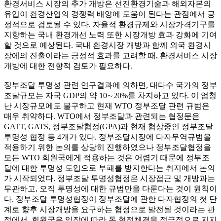
환경서비스 시장의 추가 개방은 선진환경기술과 해외자본의
유입이 환경산업의 경쟁력 배양에 도움이 된다는 관점에서 긍
정적으로 검토될 수 있다. 자율적 환경규제와 시장가격기구를
지향하는 국내 환경개선 노력 또한 시장개방 효과 강화에 기여
할 것으로 예상된다. 국내 환경시장 개방과 함께 외국 환경시
장에의 진출이라는 긍정적 효과를 고려할 때, 환경서비스 시장
개방에 대한 전향적 검토가 필요하다.
정부조달 투명성 관련 연구결과에 의하면, 대다수 국가의 정부
조달규모는 자국 GDP의 약 10∼20%를 차지하고 있다. 이 엄청
난 시장규모에도 불구하고 현재 WTO 정부조달 관련 규범은
매우 취약하다. WTO에서 정부조달과 관련되는 협정문은
GATT, GATS, 정부조달협정(GPA)과 현재 협상중인 정부조달
투명성 협정 등 4개가 있다. 정부조달시장에 다자무역규범을
적용하기 위한 논의를 상당히 진행하였으나 정부조달협정을
모든 WTO 회원국에게 적용하는 것은 어렵기 때문에 정부조
달에 대한 투명성 도입으로 부패를 방지한다는 취지에서 논의
가 시작되었다. 정부조달 투명성협정은 시장접근 및 개방과는
무관하고, 오직 투명성에 대한 규범만을 다룬다는 것이 원칙이
다. 정부조달 투명성협정이 정부조달에 관한 다자협정의 첫 단
계로 향후 시장개방을 요구하는 협정으로 발전될 것이라는 관
점에서, 회원국은 입장에 따라 동 협정체결을 적극적으로 지지