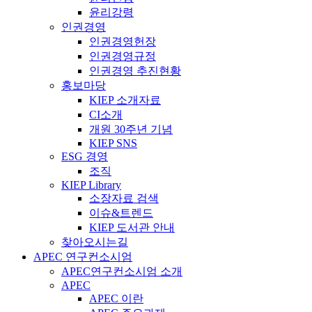
윤리강령
인권경영
인권경영헌장
인권경영규정
인권경영 추진현황
홍보마당
KIEP 소개자료
CI소개
개원 30주년 기념
KIEP SNS
ESG 경영
조직
KIEP Library
소장자료 검색
이슈&트렌드
KIEP 도서관 안내
찾아오시는길
APEC 연구컨소시엄
APEC연구컨소시엄 소개
APEC
APEC 이란