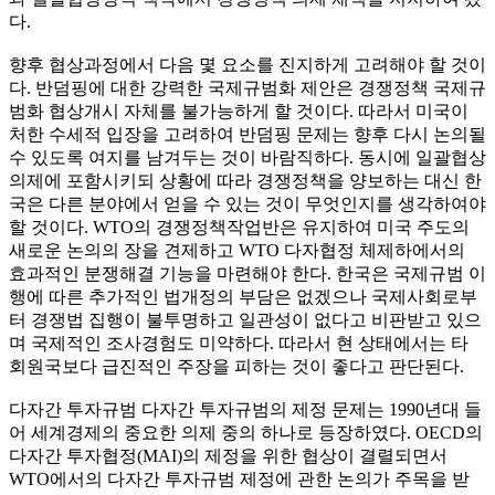
다.
향후 협상과정에서 다음 몇 요소를 진지하게 고려해야 할 것이
다. 반덤핑에 대한 강력한 국제규범화 제안은 경쟁정책 국제규
범화 협상개시 자체를 불가능하게 할 것이다. 따라서 미국이
처한 수세적 입장을 고려하여 반덤핑 문제는 향후 다시 논의될
수 있도록 여지를 남겨두는 것이 바람직하다. 동시에 일괄협상
의제에 포함시키되 상황에 따라 경쟁정책을 양보하는 대신 한
국은 다른 분야에서 얻을 수 있는 것이 무엇인지를 생각하여야
할 것이다. WTO의 경쟁정책작업반은 유지하여 미국 주도의
새로운 논의의 장을 견제하고 WTO 다자협정 체제하에서의
효과적인 분쟁해결 기능을 마련해야 한다. 한국은 국제규범 이
행에 따른 추가적인 법개정의 부담은 없겠으나 국제사회로부
터 경쟁법 집행이 불투명하고 일관성이 없다고 비판받고 있으
며 국제적인 조사경험도 미약하다. 따라서 현 상태에서는 타
회원국보다 급진적인 주장을 피하는 것이 좋다고 판단된다.
다자간 투자규범 다자간 투자규범의 제정 문제는 1990년대 들
어 세계경제의 중요한 의제 중의 하나로 등장하였다. OECD의
다자간 투자협정(MAI)의 제정을 위한 협상이 결렬되면서
WTO에서의 다자간 투자규범 제정에 관한 논의가 주목을 받