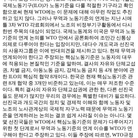
국제노동기구(ILO)가 노동기준을 다룰 적절한 기구라고 확인
함으로써 현재 WTO에는 이 문제에 대해 아무런 작업도 추진
하고 있지 않다. 그러나 무역과 노동기준의 연계는 지난 시애
틀 3차 WTO 각료회의에서 노조의 비정부기구활동에서 다시
한번 주목의 대상이 되었다. 국제노동계와 미국은 무역과 노동
기준의 연계 논의를 WTO 안에서 공론화하여 조만간 신통상
의제로 다루어야 한다는 입장이지만, 대다수 개도국과 선진국
의 사용자그룹은 이에 반대의견을 제시하고 있다. 현재 무역과
연계되어야 한다고 주장되는 핵심노동기준은 노동자의 대우
에 적용되는 본질적인 기준을 말하며, 결사의 자유와 단체교섭
권, 차별 금지, 아동노동 금지, 강제노동 금지 등 4개 분야에 관
한 ILO의 핵심적 협약 8개이다. 한국은 현재 핵심노동기준 관
련 8개 협약 중 3개만 비준하고 있는데, 이는 매우 저조한 수준
이다. 특히 결사의 자유와 단체교섭권에 관한 한, 다른 선진국
들도 문제가 많지만 우리의 경우에는 특별한 대비가 필요하다.
선진국과 개도국간의 정치 및 경제적 이해와 함께 노동자 및
노조의 노사관계상의 국제적 자구노력 때문에 무역과 노동기
준을 연계하려는 논의는 결코 쉽게 사라질 이슈는 아니다. 몇
몇 선진국들은 WTO에서 핵심노동기준의 문제가 다루어지기
위한 첫 단계로서 무역과 노동기준의 연계 이슈를 WTO가 연
구해야 한다고 주장하고 있다. 이들 주장에 따르면, WTO규정