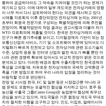
통하여 공급하더라도 그 약속을 지켜야할 것인가 하는 문제가
제기되고 있다. 이에 대하여 일부 개도국은 전자상거래의 영향
이 너무 커서 다시 검토하여야 한다는 의견을 제시하고 있다.
시애틀 각료회의 이후 중단되었던 전자상거래 논의는 2001년
초부터 회원국 전문가로 구성되는 특별작업반에 의해 추진될
전망이며, 특별작업반의 작업 결과는 권고사항과 더불어 차기
WTO 각료회의에 제출될 것이다. 한국은 전자상거래의 사용
인구가 빠른 증가추세를 보이고, 디지털경제의 기반이 되는 정
보통신산업의 서비스, 기기 및 소프트웨어 부문에 있어서도 디
지털화가 빠르게 진전되고 있다. 전자상거래 관련 요소기술의
수준, 상업적 응용 등 인터넷 산업의 발전 속도가 빠를 뿐만 아
니라 관련 경쟁력 확보에 있어서도 비교적 전망이 밝은 것으로
분석되고 있다. 이러한 배경과 함께 수출지향적인 한국경제의
특성을 고려할 때, 자유로운 전자상거래의 국제적 교역환경 구
축을 기본 방침으로 하여 우리 나라의 입장을 정리하는 것이
바람직할 것으로 판단된다.
전망 및 시사점 한국, EC 및 일본 등은 시장접근뿐 아니라 규
범 문제도 포함하는 포괄적인 협상을 지지하고 있다. 호주 등
농산물 수출국 그룹(Cairns Group)은 농업분야 협상에 최우선
관심을 보이고 있으며, 개도국들은 기존 협정상 개도국 우대조
치의 철저한 이행을 요구하고 있다. 인도, 이집트, 말레이시아