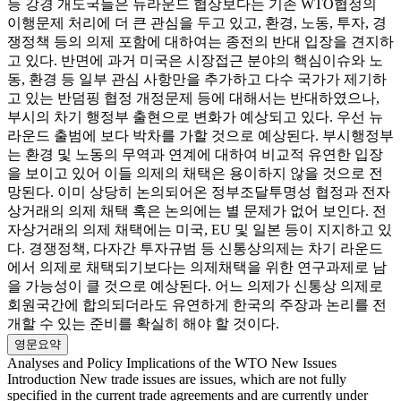
등 강경 개도국들은 뉴라운드 협상보다는 기존 WTO협정의
이행문제 처리에 더 큰 관심을 두고 있고, 환경, 노동, 투자, 경
쟁정책 등의 의제 포함에 대하여는 종전의 반대 입장을 견지하
고 있다. 반면에 과거 미국은 시장접근 분야의 핵심이슈와 노
동, 환경 등 일부 관심 사항만을 추가하고 다수 국가가 제기하
고 있는 반덤핑 협정 개정문제 등에 대해서는 반대하였으나,
부시의 차기 행정부 출현으로 변화가 예상되고 있다. 우선 뉴
라운드 출범에 보다 박차를 가할 것으로 예상된다. 부시행정부
는 환경 및 노동의 무역과 연계에 대하여 비교적 유연한 입장
을 보이고 있어 이들 의제의 채택은 용이하지 않을 것으로 전
망된다. 이미 상당히 논의되어온 정부조달투명성 협정과 전자
상거래의 의제 채택 혹은 논의에는 별 문제가 없어 보인다. 전
자상거래의 의제 채택에는 미국, EU 및 일본 등이 지지하고 있
다. 경쟁정책, 다자간 투자규범 등 신통상의제는 차기 라운드
에서 의제로 채택되기보다는 의제채택을 위한 연구과제로 남
을 가능성이 클 것으로 예상된다. 어느 의제가 신통상 의제로
회원국간에 합의되더라도 유연하게 한국의 주장과 논리를 전
개할 수 있는 준비를 확실히 해야 할 것이다.
영문요약
Analyses and Policy Implications of the WTO New Issues
Introduction New trade issues are issues, which are not fully
specified in the current trade agreements and are currently under