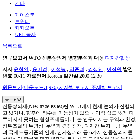
기타
페이스북
트위터
카카오톡
URL 복사
목록으로
연구보고서
WTO 신통상의제 영향분석과 대응
다자간협상
저자
윤창인
,
윤미경
,
이성봉
,
양준석
,
강상인
,
이장원
발간
번호
00-11
자료언어
Korean
발간일
2000.12.30
원문보기(다운로드:1,976)
저자별 보고서
주제별 보고서
국문요약
신통상의제(New trade issues)란 WTO에서 현재 논의가 진행되
고 있거나, 향후에 착수될 가능성이 있으나 아직 심도 있게 다
루어지지 못하는 협상주제들이다. 본 연구에서는 무역과 환경,
정부조달의 투명성, 무역과 경쟁정책, 다자간 투자규범, 무역
과 국제노동기준의 연계, 전자상거래 등 6가지 신통상의제를
선정하여 한국에 미칠 영향을 분석하고 그 대응전략을 논의하