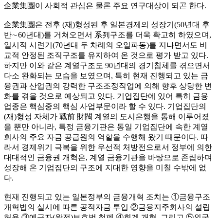
企業集團이 사회적 관심은 물론 주요 연구대상이 되곤 한다.
企業集團은 전후 (재)형성된 후 일본경제의 성장기(50년대 후
반∼60년대)를 거쳐오면서 系列구조를 더욱 확고히 하였으며,
일시적 시련기(70년대 두 차례의 오일파동)를 지나면서도 비
교적 안정된 조직구조를 유지하여 온 것으로 평가 받고 있다.
하지만 이와 같은 계열구조도 90년대의 경기침체를 겪으면서
다소 완화되는 모습을 보였으며, 특히 현재 진행되고 있는 금
융권과 산업권의 강력한 구조조정작업에 의해 향후 상당한 변
화를 겪을 것으로 예상되고 있다. 기업집단에 있어 특히 금융
업종은 핵심중의 핵심 사업부문이라 할 수 있다. 기업집단의
(재)형성 자체가 戰前 財閥 계열의 도시은행을 통해 이루어졌
을 뿐만 아니라, 특정 금융기관은 동일 기업집단에 속한 계열
회사의 주요 자금 공급원의 역할을 수행해 왔기 때문이다. 따
라서 경제위기 극복을 위한 우선적 처방전으로서 정부에 의한
대대적인 금융권 개혁은, 계열 금융기관을 바탕으로 존립하며
성장해 온 기업집단의 구조에 지대한 영향을 미칠 수밖에 없
다.
현재 진행되고 있는 일본정부의 금융개혁 조치는 ①금융구조
개혁법의 실시에 따른 공적자금 투입 ②금융지주회사의 설립
허용 ③예금자(완전)보호법 철폐 ④회계 개혁, 그리고 ⑤외국