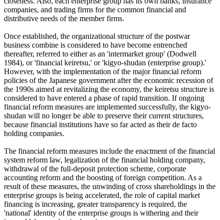
closeness. Also, each enterprise group has its own banks, insurance
companies, and trading firms for the common financial and
distributive needs of the member firms.
Once established, the organizational structure of the postwar
business combine is considered to have become entrenched
thereafter, referred to either as an 'intermarket group' (Dodwell
1984), or 'financial keiretsu,' or 'kigyo-shudan (enterprise group).'
However, with the implementation of the major financial reform
policies of the Japanese government after the economic recession of
the 1990s aimed at revitalizing the economy, the keiretsu structure is
considered to have entered a phase of rapid transition. If ongoing
financial reform measures are implemented successfully, the kigyo-
shudan will no longer be able to preserve their current structures,
because financial institutions have so far acted as their de facto
holding companies.
The financial reform measures include the enactment of the financial
system reform law, legalization of the financial holding company,
withdrawal of the full-deposit protection scheme, corporate
accounting reform and the boosting of foreign competition. As a
result of these measures, the unwinding of cross shareholdings in the
enterprise groups is being accelerated, the role of capital market
financing is increasing, greater transparency is required, the
'national' identity of the enterprise groups is withering and their