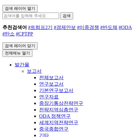
검색 레이어 열기
검색
추천검색어
#트럼프2기
#경제안보
#미중경쟁
#반도체
#ODA
#탄소
#CPTPP
검색 레이어 닫기
전체메뉴 열기
발간물
보고서
전체보고서
연구보고서
기본연구보고서
연구자료
중장기통상전략연구
전략지역심층연구
ODA 정책연구
세계지역전략연구
중국종합연구
기타