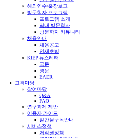
해외연수/출장보고
방문학자 프로그램
프로그램 소개
역대 방문학자
방문학자 커뮤니티
채용안내
채용공고
인재초빙
KIEP 뉴스레터
국문
영문
EAER
고객마당
참여마당
Q&A
FAQ
연구과제 제안
이용자 가이드
발간물구독안내
서비스정책
저작권정책