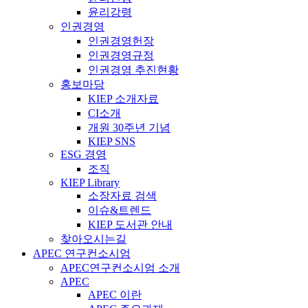
윤리강령
인권경영
인권경영헌장
인권경영규정
인권경영 추진현황
홍보마당
KIEP 소개자료
CI소개
개원 30주년 기념
KIEP SNS
ESG 경영
조직
KIEP Library
소장자료 검색
이슈&트렌드
KIEP 도서관 안내
찾아오시는길
APEC 연구컨소시엄
APEC연구컨소시엄 소개
APEC
APEC 이란