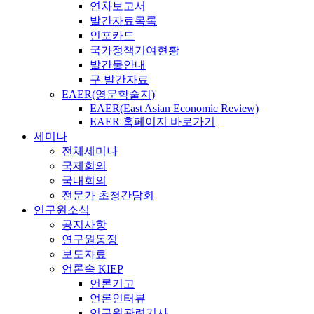
연차보고서
발간자료목록
인포카드
국가정책기여현황
발간물안내
구 발간자료
EAER(영문학술지)
EAER(East Asian Economic Review)
EAER 홈페이지 바로가기
세미나
전체세미나
국제회의
국내회의
전문가 초청간담회
연구원소식
공지사항
연구원동정
보도자료
언론속 KIEP
언론기고
언론인터뷰
연구원관련기사