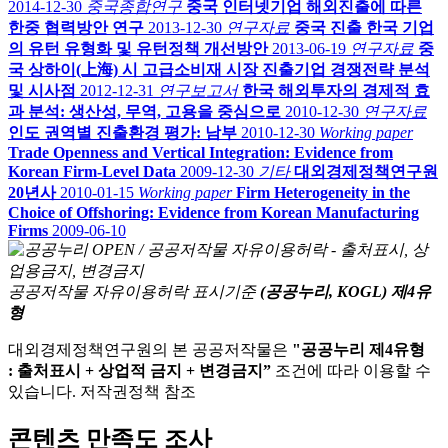
2014-12-30
중국종합연구
중국 인터넷기업 해외진출에 따른
한중 협력방안 연구
2013-12-30
연구자료
중국 진출 한국 기업
의 유턴 유형화 및 유턴정책 개선방안
2013-06-19
연구자료
중
국 상하이(上海) 시 고급소비재 시장 진출기업 경쟁전략 분석
및 시사점
2012-12-31
연구보고서
한국 해외투자의 경제적 효
과 분석: 생산성, 무역, 고용을 중심으로
2010-12-30
연구자료
인도 권역별 진출환경 평가: 남부
2010-12-30
Working paper
Trade Openness and Vertical Integration: Evidence from
Korean Firm-Level Data
2009-12-30
기타
대외경제정책연구원
20년사
2010-01-15
Working paper
Firm Heterogeneity in the
Choice of Offshoring: Evidence from Korean Manufacturing
Firms
2009-06-10
공공저작물 자유이용허락 표시기준
(공공누리, KOGL) 제4유
형
대외경제정책연구원의 본 공공저작물은
"공공누리 제4유형
: 출처표시 + 상업적 금지 + 변경금지”
조건에 따라 이용할 수
있습니다. 저작권정책 참조
콘텐츠 만족도 조사