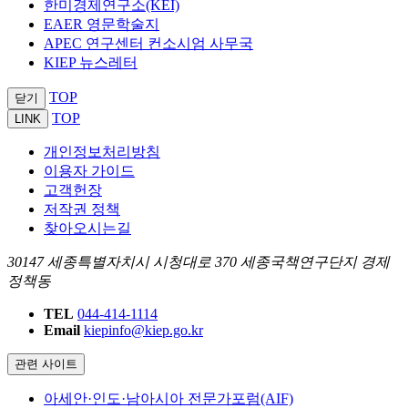
한미경제연구소(KEI)
EAER 영문학술지
APEC 연구센터 컨소시엄 사무국
KIEP 뉴스레터
TOP
닫기
TOP
LINK
개인정보처리방침
이용자 가이드
고객헌장
저작권 정책
찾아오시는길
30147 세종특별자치시 시청대로 370 세종국책연구단지 경제
정책동
TEL
044-414-1114
Email
kiepinfo@kiep.go.kr
관련 사이트
아세안·인도·남아시아 전문가포럼(AIF)