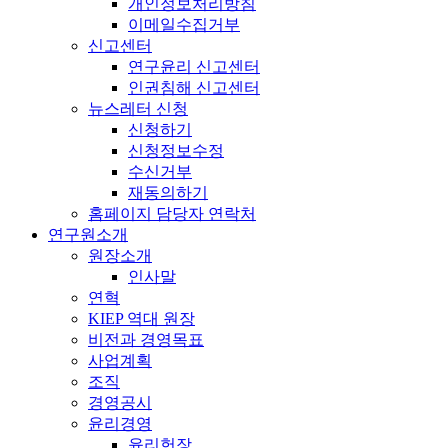
개인정보처리방침
이메일수집거부
신고센터
연구윤리 신고센터
인권침해 신고센터
뉴스레터 신청
신청하기
신청정보수정
수신거부
재동의하기
홈페이지 담당자 연락처
연구원소개
원장소개
인사말
연혁
KIEP 역대 원장
비전과 경영목표
사업계획
조직
경영공시
윤리경영
윤리헌장