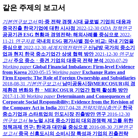
같은 주제의 보고서
기본연구보고서
미·중 전략 경쟁 시대 글로벌 기업의 대응과
중국진출 한국기업에 대한 시사점
2022-12-30
ODA 정책연구
공공기관 ESG 현황과 경영전략: 해외사례를 중심으로
2022-
11-21
연구자료
국내외 ESG 평가사별 점수 비교: 국내 기업을
중심으로
2022-12-30
세계지역전략연구
신남방 국가의 중소기
업과 현지 한국 중소기업간 상생 협력 방안
2021-12-30
연구보
고서
주요 중소ㆍ중견 기업의 대중국 전략 분석
2020-07-29
Working paper
Global Financial Imbalance: Firm-level Evidence
from Korea
2020-05-15
Working paper
Exchange Rates and
Firm Exports: The Role of Foreign Ownership and Subsidiaries
2018-08-31
기본연구보고서
남미공동시장(MERCOSUR)의 경
제환경 변화와 한ㆍMERCOSUR 기업간 협력 활성화 방안
2017-11-30
Working paper
Determinants and Consequences of
Corporate Social Responsibility: Evidence from the Revision of
the Company Act in India
2017-04-28
전략지역심층연구
한국
중소기업과 스타트업의 인도시장 진출방안 연구
2016-12-30
연구보고서
뉴노멀 시대 중소기업의 대외경쟁력 제고를 위한
정책과제 연구: 한국과 대만을 중심으로
2016-08-30
기본연구
보고서
중국 신흥도시의 소비시장 특성과 기업의 진출전략