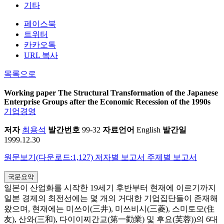
기타
페이스북
트위터
카카오톡
URL 복사
목록으로
Working paper
The Structural Transformation of the Japanese
Enterprise Groups after the Economic Recession of the 1990s
기업경영
저자
최용석
발간번호
99-32
자료언어
English
발간일
1999.12.30
원문보기(다운로드:1,127)
저자별 보고서
주제별 보고서
국문요약
일본이 산업화를 시작한 19세기 후반부터 현재에 이르기까지
일본 경제의 최전선에는 몇 개의 거대한 기업집단들이 존재해
왔으며, 현재에는 미쓰이(三井), 미쓰비시(三菱), 스미토모(住
友), 산와(三和), 다이이찌간교(第一勸業) 및 후요(芙蓉))의 6대